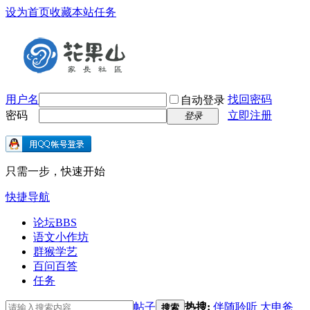
设为首页
收藏本站
任务
用户名
找回密码
自动登录
密码
立即注册
登录
只需一步，快速开始
快捷导航
论坛
BBS
语文小作坊
群猴学艺
百问百答
任务
帖子
热搜:
伴随聆听
大申爸
搜索