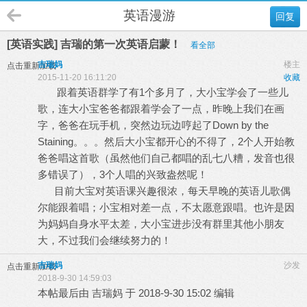
英语漫游
回复
[英语实践] 吉瑞的第一次英语启蒙！
看全部
吉瑞妈
楼主
点击重新加载
2015-11-20 16:11:20
收藏
跟着英语群学了有1个多月了，大小宝学会了一些儿
歌，连大小宝爸爸都跟着学会了一点，昨晚上我们在画
字，爸爸在玩手机，突然边玩边哼起了Down by the
Staining。。。然后大小宝都开心的不得了，2个人开始教
爸爸唱这首歌（虽然他们自己都唱的乱七八糟，发音也很
多错误了），3个人唱的兴致盎然呢！
目前大宝对英语课兴趣很浓，每天早晚的英语儿歌偶
尔能跟着唱；小宝相对差一点，不太愿意跟唱。也许是因
为妈妈自身水平太差，大小宝进步没有群里其他小朋友
大，不过我们会继续努力的！
吉瑞妈
沙发
点击重新加载
2018-9-30 14:59:03
本帖最后由 吉瑞妈 于 2018-9-30 15:02 编辑