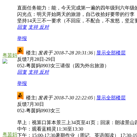
直面任务能力：能，今天完成第一遍的四年级到六年级
闪光点：明天开始两天的旅游，自己收拾好要带的行李
坚持14天三不一要求（不回应，不配合，不发怒，坚定
回复
支持
反对
举报
楼主
|
发表于 2018-7-28 20:31:36
|
显示全部楼层
粤茵妈
反馈7月28日-29日
052-粤茵妈0903女三请假（因为外出旅游）
回复
支持
反对
举报
楼主
|
发表于 2018-7-30 22:22:05
|
显示全部楼层
反馈7月30日
052-粤茵妈0903女三
早上：视算口算本景三上34页至41页；回滚：朗读景山四
中午：观看蓝精灵11:30至13:30
粤茵妈
下午：15:00-17:30暑期作业（周记、英语阅读） 17:30-1