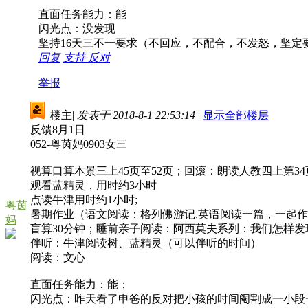
直面任务能力：能
闪光点：没发现
坚持16天三不一要求（不回应，不配合，不发怒，坚定
回复
支持
反对
举报
楼主
|
发表于 2018-8-1 22:53:14
|
显示全部楼层
反馈8月1日
052-粤茵妈0903女三
视算口算本景三上45页至52页；回滚：朗读人教四上第34
观看蓝精灵，用时约3小时
点读牛津用时约1小时;
粤茵
暑期作业（语文阅读：格列佛游记,英语阅读一篇，一起作
妈
盲算30分钟；睡前亲子阅读：阿西莫夫系列：我们怎样发现
伴听：牛津阅读树、蓝精灵（可以伴听的时间）
阅读：文心
直面任务能力：能；
闪光点：昨天看了申爸的反对把小孩的时间阉割成一小段