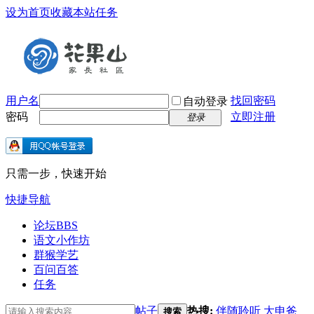
设为首页
收藏本站
任务
用户名
找回密码
自动登录
密码
立即注册
登录
只需一步，快速开始
快捷导航
论坛
BBS
语文小作坊
群猴学艺
百问百答
任务
帖子
热搜:
伴随聆听
大申爸
搜索