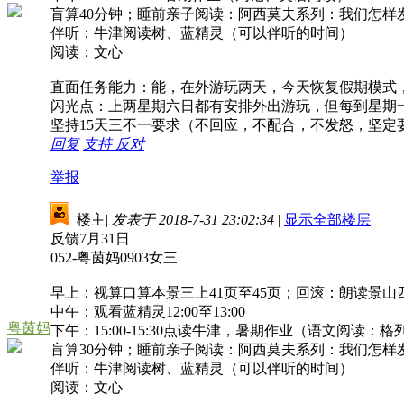
盲算40分钟；睡前亲子阅读：阿西莫夫系列：我们怎样发
伴听：牛津阅读树、蓝精灵（可以伴听的时间）
阅读：文心
直面任务能力：能，在外游玩两天，今天恢复假期模式
闪光点：上两星期六日都有安排外出游玩，但每到星期
坚持15天三不一要求（不回应，不配合，不发怒，坚定
回复
支持
反对
举报
楼主
|
发表于 2018-7-31 23:02:34
|
显示全部楼层
反馈7月31日
052-粤茵妈0903女三
早上：视算口算本景三上41页至45页；回滚：朗读景山四下
中午：观看蓝精灵12:00至13:00
粤茵妈
下午：15:00-15:30点读牛津，暑期作业（语文阅读：格列
盲算30分钟；睡前亲子阅读：阿西莫夫系列：我们怎样发
伴听：牛津阅读树、蓝精灵（可以伴听的时间）
阅读：文心