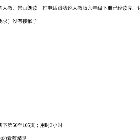
的人教、景山朗读，打电话跟我说人教版六年级下册已经读完，
要求）没有接猴子
下第50至105页；用时3小时；
9:00看蓝精灵