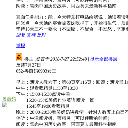
阅读：雪岗中国历史故事、阿西莫夫最新科学指南
直面任务能力：能，今天特意打电话给我说，她读着读
闪光点：今天她的零食被表妹吃掉了，开始很生气，后
坚持13天三不一要求（不回应，不配合，不发怒，坚定
回复
支持
反对
举报
楼主
|
发表于 2018-7-27 22:52:49
|
显示全部楼层
反馈7月27日
052-粤茵妈0903女三
早上：朗读人教六下：第68页至116页；回滚：朗读景山
中午：观看蓝精灵11:30至13:30
下午：15:00-15:30点读牛津
粤茵妈
15:30-15:45暑假作业英语阅读一篇
15:45至19:00看蓝精灵
晚上：20:00-20:30看吴奶奶讲数学，针对人教五
伴听：牛津阅读树、蓝精灵（可以伴听的时间）
阅读：雪岗中国历史故事、阿西莫夫最新科学指南