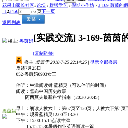
花果山家长社区
»
论坛
›
群猴学艺
›
假期小作坊
›
3-169-茵茵的
1
2
3
4
5
6
/ 6 页
下一页
返回列表
[实践交流]
3-169-
楼主:
粤茵妈
[复制链接]
楼主
|
发表于 2018-7-25 22:14:25
|
显示全部楼层
反馈7月25日
052-粤茵妈0903女三
伴听：牛津阅读树 蓝精灵（可以伴听的时间）
阅读：雪岗中国历史故事
阿西莫夫最新科学指南（20:30-20:45）
早上：朗读人教六上：第67页至120页；人教六下第1页至
粤茵妈
中午：观看蓝精灵12:00至13:30
下午：15:00-15:15点读牛津
15:15-15:30暑假作业英语阅读一篇