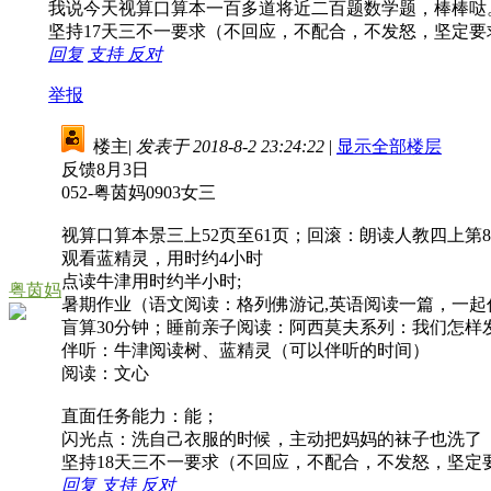
我说今天视算口算本一百多道将近二百题数学题，棒棒哒
坚持17天三不一要求（不回应，不配合，不发怒，坚定要
回复
支持
反对
举报
楼主
|
发表于 2018-8-2 23:24:22
|
显示全部楼层
反馈8月3日
052-粤茵妈0903女三
视算口算本景三上52页至61页；回滚：朗读人教四上第8
观看蓝精灵，用时约4小时
点读牛津用时约半小时;
粤茵妈
暑期作业（语文阅读：格列佛游记,英语阅读一篇，一起
盲算30分钟；睡前亲子阅读：阿西莫夫系列：我们怎样发
伴听：牛津阅读树、蓝精灵（可以伴听的时间）
阅读：文心
直面任务能力：能；
闪光点：洗自己衣服的时候，主动把妈妈的袜子也洗了
坚持18天三不一要求（不回应，不配合，不发怒，坚定
回复
支持
反对