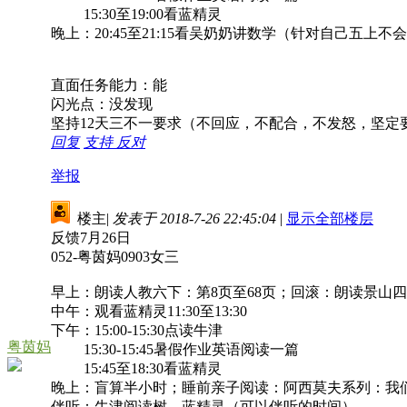
15:30至19:00看蓝精灵
晚上：20:45至21:15看吴奶奶讲数学（针对自己五
直面任务能力：能
闪光点：没发现
坚持12天三不一要求（不回应，不配合，不发怒，坚定
回复
支持
反对
举报
楼主
|
发表于 2018-7-26 22:45:04
|
显示全部楼层
反馈7月26日
052-粤茵妈0903女三
早上：朗读人教六下：第8页至68页；回滚：朗读景山四
中午：观看蓝精灵11:30至13:30
下午：15:00-15:30点读牛津
粤茵妈
15:30-15:45暑假作业英语阅读一篇
15:45至18:30看蓝精灵
晚上：盲算半小时；睡前亲子阅读：阿西莫夫系列：我们
伴听：牛津阅读树、蓝精灵（可以伴听的时间）