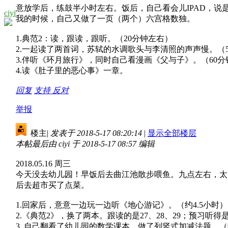
意放学后，练鼓半小时左右。饭后，自己看会儿IPAD，说
ciyi
我的时候，自己又做了一页（两个）六宫格数独。
1.典范2：读，跟读，跟听。（20分钟左右）
2.一起读了两首词，苏轼的水调歌头与李清照的声声慢。（
3.伴听《环月旅行》，同时自己看漫画《父与子》。（60分
4.读《肚子里的恶心事》一章。
回复
支持
反对
举报
楼主
|
发表于 2018-5-17 08:20:14
|
显示全部楼层
本帖最后由 ciyi 于 2018-5-17 08:57 编辑
2018.05.16 周三
今天没去幼儿园！早饭后去曲江池散步喂鱼。九点左右，太
后去超市买了点菜。
1.回家后，意意一边玩一边听《地心游记》。（约4.5小时）
2.《典范2》，换了两本。跟读的是27、28、29；预习听得是3
3. 自己翻看了幼儿园的数学课本，做了列竖式加减法题。（