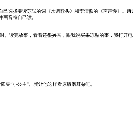
。
意自己选择要读苏轼的词《水调歌头》和李清照的《声声慢》。所
并画音符自己读。
时。读完故事，看着还很兴奋，跟我说买果冻贴的事，我打开电
要看四集“小公主”。就让他这样看原版磨耳朵吧。