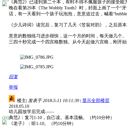
《典范
2
》已读到第二十本，有时不得不佩服孩子的接受能
晚在看第
29
本《
The Wobbly Tooth
》时，封面上画了一个“牙
话，有一天看到一个孩子玩泡泡，意意追过去，喊着“
bubbl
《少儿诗词》读完后，复习了几天《笠翁对韵》，之后原本
意意的数独练习进步很快，这一个月的时间，每天做几个。
三四十秒完成一个四宫格数独。从今天起做六宫格，刚开始
回复
举报
楼主
|
发表于 2018-5-11 10:11:39
|
显示全部楼层
2018.05.10
幼儿园放学后完成——
ciyi
典范2：复习1-10，自己读。基本流畅。（约10分钟）
《老子》：听1-10。（约10分钟）