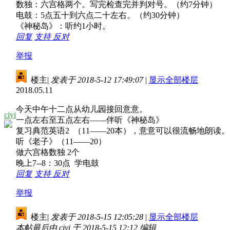
数独：六宫格两个。写完检查完并判对号。（约7分钟）
电鼓：5点五十到六点二十左右。（约30分钟）
《神秘岛》：听约1小时。
回复
支持
反对
举报
楼主
|
发表于 2018-5-12 17:49:07
|
显示全部楼层
2018.05.11
今天中午十二点从幼儿园接回意意。
ciyi
一点左右至五点左右——伴听《神秘岛》
复习典范英语2 （11——20本），意意可以很流畅地朗读。
听《老子》（11——20）
做六宫格数独 2个
晚上7--8：30点 学电鼓
回复
支持
反对
举报
楼主
|
发表于 2018-5-15 12:05:28
|
显示全部楼层
本帖最后由 ciyi 于 2018-5-15 12:12 编辑