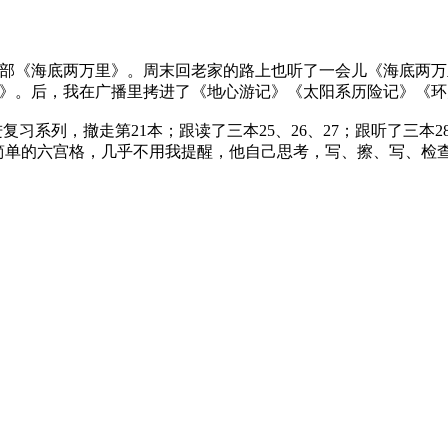
部《海底两万里》。周末回老家的路上也听了一会儿《海底两万里
》。后，我在广播里拷进了《地心游记》《太阳系历险记》《环
进复习系列，撤走第21本；跟读了三本25、26、27；跟听了三本28
在做简单的六宫格，几乎不用我提醒，他自己思考，写、擦、写、检