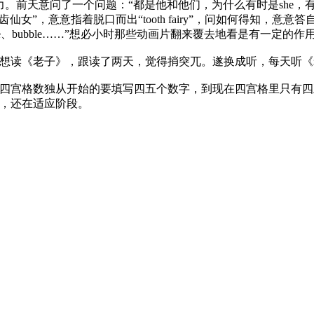
力。前天意问了一个问题：“都是他和他们，为什么有时是
she
，
齿仙女”，意意指着脱口而出“
tooth fairy
”，问如何得知，意意答
e
、
bubble
……”想必小时那些动画片翻来覆去地看是有一定的作
想读《老子》，跟读了两天，觉得捎突兀。遂换成听，每天听《
四宫格数独从开始的要填写四五个数字，到现在四宫格里只有四
，还在适应阶段。