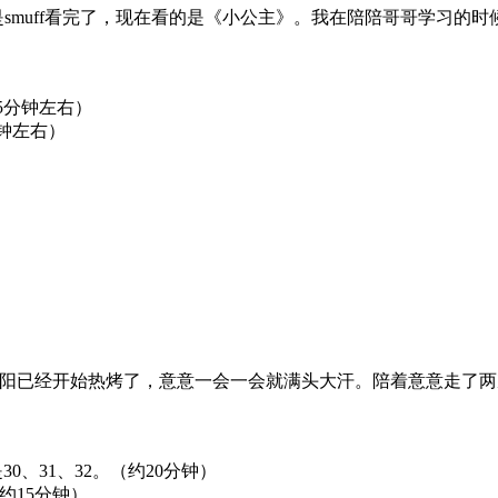
是smuff看完了，现在看的是《小公主》。我在陪陪哥哥学习的
5分钟左右）
钟左右）
阳已经开始热烤了，意意一会一会就满头大汗。陪着意意走了两
0、31、32。（约20分钟）
约15分钟）