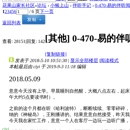
花果山家长社区
»
论坛
›
小猴上山
›
伴听手记
›
0-470-易的伴听
1
2
3
4
5
6
/ 6 页
下一页
返回列表
[其他]
0-470-易
查看:
28151
|
回复:
142
[复制链接]
发表于 2018-5-10 10:51:30
|
显示全部楼层
|
阅读模式
本帖最后由 ciyi 于 2019-9-3 11:18 编辑
2018.05.09
意意今天没有上学。早晨睡到自然醒，大概八点左右，起床
午大约
5
点要读书时）。
之前的这个月都在听《哈利波特》，断断续续、零零碎碎，
纳的《神秘岛》，王刚播讲的。结果意意自然接受，昨天我
今天我在家忙工作，意意一个人在客厅一边玩一边听广播，
ciyi