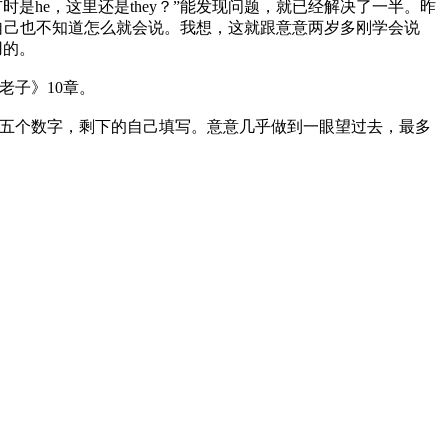
有时是
he
，这里还是
they
？”能发现问题，就已经解决了一半。昨
自己也不知道怎么就会说。我想，这就跟意意两岁多刚学会说
用的。
老子》
10
章。
五个数字，剩下的自己填写。意意几乎做到一眼望过去，最多