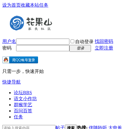
设为首页
收藏本站
任务
用户名
找回密码
自动登录
密码
立即注册
登录
只需一步，快速开始
快捷导航
论坛
BBS
语文小作坊
群猴学艺
百问百答
任务
帖子
热搜:
伴随聆听
大申爸
搜索