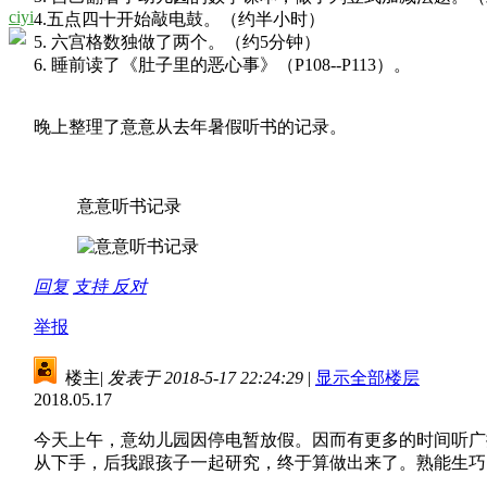
ciyi
4.五点四十开始敲电鼓。（约半小时）
5. 六宫格数独做了两个。（约5分钟）
6. 睡前读了《肚子里的恶心事》（P108--P113）。
晚上整理了意意从去年暑假听书的记录。
意意听书记录
回复
支持
反对
举报
楼主
|
发表于 2018-5-17 22:24:29
|
显示全部楼层
2018.05.17
今天上午，意幼儿园因停电暂放假。因而有更多的时间听广
从下手，后我跟孩子一起研究，终于算做出来了。熟能生巧