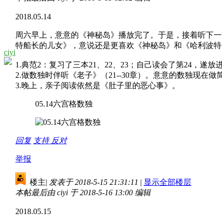
2018.05.14
周六早上，意意的《神秘岛》播放完了。于是，接着听下一
特船长的儿女》，意说还是更喜欢《神秘岛》和《哈利波特
ciyi
1.典范2：复习了三本21、22、23；自己读会了第24，遂放
2.做数独时伴听《老子》（21--30章）。意意的数独现
3.晚上，亲子阅读依然是《肚子里的恶心事》。
05.14六宫格数独
回复
支持
反对
举报
楼主
|
发表于 2018-5-15 21:31:11
|
显示全部楼层
本帖最后由 ciyi 于 2018-5-16 13:00 编辑
2018.05.15