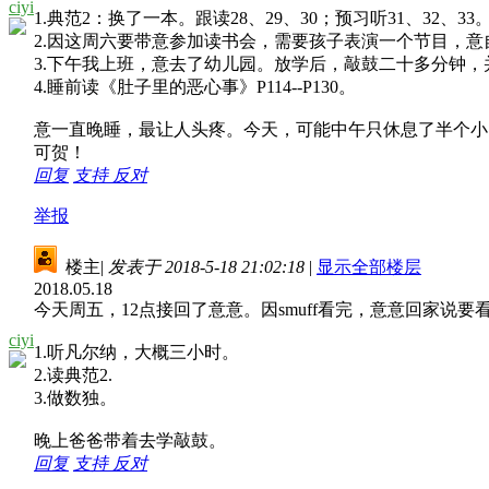
ciyi
1.典范2：换了一本。跟读28、29、30；预习听31、32、33
2.因这周六要带意参加读书会，需要孩子表演一个节目，
3.下午我上班，意去了幼儿园。放学后，敲鼓二十多分钟，
4.睡前读《肚子里的恶心事》P114--P130。
意一直晚睡，最让人头疼。今天，可能中午只休息了半个小
可贺！
回复
支持
反对
举报
楼主
|
发表于 2018-5-18 21:02:18
|
显示全部楼层
2018.05.18
今天周五，12点接回了意意。因smuff看完，意意回家说
ciyi
1.听凡尔纳，大概三小时。
2.读典范2.
3.做数独。
晚上爸爸带着去学敲鼓。
回复
支持
反对