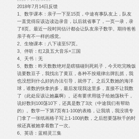
2018年7月14日反馈
1、数学课本：亲子一下至15页，中途有事队友上，队友
一直觉得应该边读边录音，以后就省事了，一页一录，录
了8页。最近一段时间估计都会让队友亲子数学。期待爸爸
亲子有不一样的感觉。
2、生物课本：八下读至57页。
3、伴听：红2及五大音乐+三国
4、天书：无
5、数数：昨天数数绝对是瞎猫碰到死耗子，今天吃完晚饭
说要数豆子，我找出了黄豆，各种不按规律出牌乱抓，我
也没想到什么好的办法引导，就停了。之后又数她的海洋
球，谁数的快拿的多，最后发现我这里多，直接不让我数
了（此处应该让她赢啊）。还有要求用毯子给她荡秋千，
说好数到100荡10下，还真是数了3次（中途我们有帮助
的）。数学一下第7页有1-100的表格，让我填，我没填专
门拿了一张纸画格子写上1-100的数，之后想要荡秋千的时
候还真被她拿着数了一次。
6、英语：蓝精灵三集