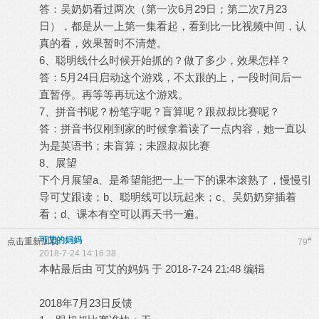
答：吴奶奶看过两次（第一次6月29日；第二次7月23
日），都是从一上第一集看起，看到比一比视频中间，认
真的看，效果暂时不清楚。
6、聪明线什么时候开始抓的？做了多少，效果怎样？
答：5月24日启动这个游戏，不太跟的上，一段时间后一
直暂停。再等等再玩这个游戏。
7、拼音书呢？粉笔字呢？盲算呢？跟叔叔比赛呢？
答：拼音书仅刚到家的时候拿着读了一点内容，她一直以
为是英语书；未盲算；未跟叔叔比赛
8、展望
下个月展望a、是希望能把一上一下的课本滚熟了，慢慢引
导可艾跟读；b、聪明线可以玩起来；c、吴奶奶穿插着
看；d、课本有空可以再天书一遍。
可艾的妈妈
#
点击重新加载
79
2018-7-24 14:16:38
本帖最后由 可艾的妈妈 于 2018-7-24 21:48 编辑
2018年7月23日反馈