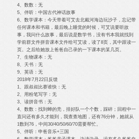
4、数数：无
5、伴听：中国古代神话故事
6、数学课本：今天带着可艾去北戴河海边玩沙子，忘记带
任何课本和书籍，最后晚上睡觉的时候，可艾说要听故
事，我问什么故事，最后说是数学书，没有书本我就找到
学前群文件拼音课本文件给可艾读，读了8页，其中跟读一
页。之后给她放上爸爸自己录的一下课本的某几页。
7、生物课本：无
8、天书：无
9、英语：无
2018年7月22日反馈
1、跟叔叔比赛谁快：无
2、用粉笔写字：无
3、读拼音书：无
4、数数：找到蝉的壳，排好队一个个数，踩碎；回程中一
直问还有多久才能到，我查查地图，还有76分钟，她就从
1数到76，中间30/40/50/60/70需要帮忙。
5、伴听：申爸音乐+三国
6、数学课本：爸爸亲子课本，边读边录，没有多久爸爸自