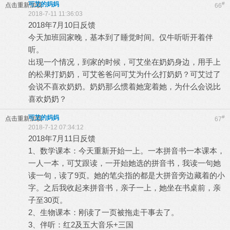
可艾的妈妈
#
点击重新加载
66
2018-7-11 11:36:03
2018年7月10日反馈
今天加班回家晚，基本到了睡觉时间。仅牛听听开着伴
听。
出现一个情况，到家的时候，可艾坐在奶奶身边，用手上
的松果打奶奶，可艾爸爸问可艾为什么打奶奶？可艾过了
会说不喜欢奶奶。奶奶那么惯着她宠着她，为什么会说比
喜欢奶奶？
可艾的妈妈
#
点击重新加载
67
2018-7-12 07:34:12
2018年7月11日反馈
1、数学课本：今天重新开始一上。一本拼音书一本课本，
一人一本，可艾跟读，一开始她选的拼音书，我读一句她
读一句，读了9页。她的笔尖指的都是大拼音旁边藏着的小
字。之后我收起来拼音书，亲子一上，她坐在书桌前，亲
子至30页。
2、生物课本：刚读了一页被拖走干事去了。
3、伴听：红2及五大音乐+三国