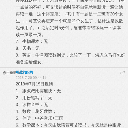
慢慢就认得了，表示愿意读，一下课本今天跟读2页。（有
一点做的不好，可艾读错的时候不自觉就重新读一遍让她
再读一遍，这个得克服）（其中有一题是一二班有20个女
生……可艾说再进来一个就是21个女生了，估计这是数数
起作用了。）之后定时5分钟，爸爸带着继续玩一下课本，
读一页录一页。
7、生物课本：无
8、天书：无
9、英语：牛津阅读数到货，比较了一下，洪恩立马打包好
准备送给侄女。
可艾的妈妈
#
点击重新加载
75
2018-7-20 09:44:11
2018年7月19日反馈
1、跟叔叔比赛谁快：无
2、用粉笔写字：无
3、读拼音书：无
4、数数：刷牙数数；
5、伴听：申爸音乐+三国
6、数学课本：今天由我陪着可艾读书，今天就是纯跟读，