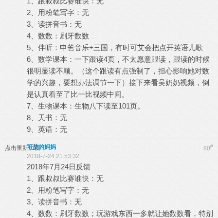
1、跟叔叔比赛谁快：无
2、用粉笔写字：无
3、读拼音书：无
4、数数：刷牙数数
5、伴听：申爸音乐+三国，有时可艾会把点开英语儿歌
6、数学课本：一下跟读4页，不太愿意跟读，跟读的时候
很明显读不顺。（这个跟读有点强制了，担心影响她对数
学的兴趣，要想办法调节一下）接下来看吴奶奶视频，倒
是认真看至了比一比视频中间。
7、生物课本：生物八下读至101页。
8、天书：无
9、英语：无
可艾的妈妈
#
点击重新加载
80
2018-7-24 21:53:32
2018年7月24日反馈
1、跟叔叔比赛谁快：无
2、用粉笔写字：无
3、读拼音书：无
4、数数：刷牙数数；玩游戏东西一多就让她数数看，特别