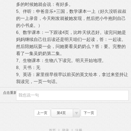
多的时候她就会说：有好多。
5、伴听：申爸音乐+三国，数学课本一上（好久没听叔叔
的一上录音，今天刚发就被她发现，然后把小牛抱到自己
的小书桌。）
6、数学课本：一下跟读4页，比昨天状态好。读完问她是
妈妈继续自己往后读还是明天咱们一起读，答：一起读。
然后陪她玩耍一会，问她要看吴奶奶么？答：要。完整的
看了一集吴奶奶第二集。
7、生物课本：生物八下读完。明天开始地理。
8、天书：无
9、英语：家里很早很早以前买的英文绘本，拿过来坚持让
我读完，一页一句话。
点击重新加载
上一页
第4页
下一页
首页
|
登录
|
注册