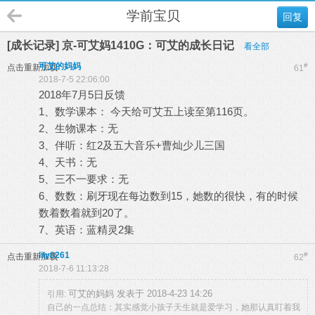
学前宝贝
回复
[成长记录] 京-可艾妈1410G：可艾的成长日记
看全部
可艾的妈妈
#
点击重新加载
61
2018-7-5 22:06:00
2018年7月5日反馈
1、数学课本： 今天给可艾五上读至第116页。
2、生物课本：无
3、伴听：红2及五大音乐+曹灿少儿三国
4、天书：无
5、三不一要求：无
6、数数：刷牙现在每边数到15，她数的很快，有的时候
数着数着就到20了。
7、英语：蓝精灵2集
lily8261
#
点击重新加载
62
2018-7-6 11:13:28
可艾的妈妈 发表于 2018-4-23 14:26
引用:
自己的一点总结：其实感觉小孩子天生就是爱学习，她那认真盯着我