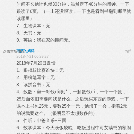
时间不长估计也就30分钟，虽然定了40分钟的闹钟。一下
跟读了6页。（一上还没跟读，一下也是看到书翻到哪里就
读哪里）
7、生物课本：无
8、天书：无
9、英语：我在家的期间无。
可艾的妈妈
#
点击重新加载
76
2018-7-21 00:29:27
2018年7月20日反馈
1、跟叔叔比赛谁快：无
2、用粉笔写字：无
3、读拼音书：无
4、数数：剪一对钱币纸片，一起数钱币，一个一个数，
29后面依旧需要问我是什么。之后玩买东西的游戏，一下
课本上书包25元，要数25个一元，她想了一会，指着2元
的说我要这个。（很明显不太想数多的）
5、伴听：申爸音乐+三国
6、数学课本：今天晚饭较晚，吃饭过程中可艾读书的额闹