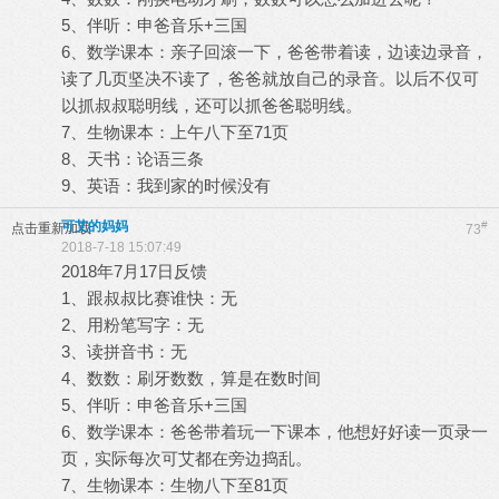
5、伴听：申爸音乐+三国
6、数学课本：亲子回滚一下，爸爸带着读，边读边录音，
读了几页坚决不读了，爸爸就放自己的录音。以后不仅可
以抓叔叔聪明线，还可以抓爸爸聪明线。
7、生物课本：上午八下至71页
8、天书：论语三条
9、英语：我到家的时候没有
可艾的妈妈
#
点击重新加载
73
2018-7-18 15:07:49
2018年7月17日反馈
1、跟叔叔比赛谁快：无
2、用粉笔写字：无
3、读拼音书：无
4、数数：刷牙数数，算是在数时间
5、伴听：申爸音乐+三国
6、数学课本：爸爸带着玩一下课本，他想好好读一页录一
页，实际每次可艾都在旁边捣乱。
7、生物课本：生物八下至81页