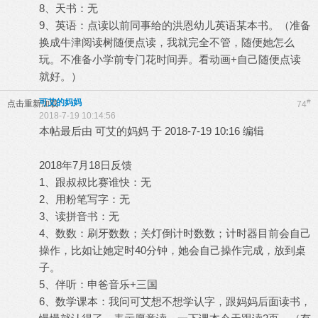
8、天书：无
9、英语：点读以前同事给的洪恩幼儿英语某本书。（准备
换成牛津阅读树随便点读，我就完全不管，随便她怎么
玩。不准备小学前专门花时间弄。看动画+自己随便点读
就好。）
可艾的妈妈
#
点击重新加载
74
2018-7-19 10:14:56
本帖最后由 可艾的妈妈 于 2018-7-19 10:16 编辑
2018年7月18日反馈
1、跟叔叔比赛谁快：无
2、用粉笔写字：无
3、读拼音书：无
4、数数：刷牙数数；关灯倒计时数数；计时器目前会自己
操作，比如让她定时40分钟，她会自己操作完成，放到桌
子。
5、伴听：申爸音乐+三国
6、数学课本：我问可艾想不想学认字，跟妈妈后面读书，