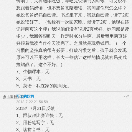
钟响了，关掉继续吃饭，等吃完说读书的时候，可艾说不
想跟着妈妈读，也不想爸爸陪着读。我问那你想怎么样？
她说爸爸妈妈自己读。书桌坐下来，我就自己读，读了2页
她说读好了。（曾经有一次回家晚，就读了2页，她现在还
记得两页这个梗）我说咱们没有说读2页就好。她问那是读
多少，我回答跟昨天一样定时40分钟啊。最后我用两页好
好跟着我读当作今天读完了。之后就是玩剪钱币。（一个
习惯的坚持真的很有必要，打破习惯之后，孩子就会发现
原来可以不用这样，长大一些估计这样的情况就容易变成
拉锯战了。这个不好。）
7、生物课本：无
8、天书：无
9、英语：我在家的期间无。
可艾的妈妈
#
点击重新加载
77
2018-7-22 21:56:59
2018年7月21日反馈
1、跟叔叔比赛谁快：无
2、用粉笔写字：无
3、读拼音书：无