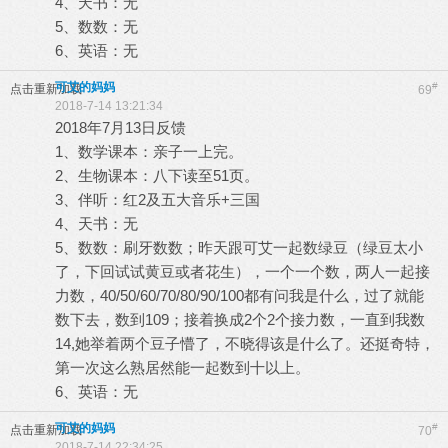
4、天书：无
5、数数：无
6、英语：无
可艾的妈妈
#
点击重新加载
69
2018-7-14 13:21:34
2018年7月13日反馈
1、数学课本：亲子一上完。
2、生物课本：八下读至51页。
3、伴听：红2及五大音乐+三国
4、天书：无
5、数数：刷牙数数；昨天跟可艾一起数绿豆（绿豆太小
了，下回试试黄豆或者花生），一个一个数，两人一起接
力数，40/50/60/70/80/90/100都有问我是什么，过了就能
数下去，数到109；接着换成2个2个接力数，一直到我数
14,她举着两个豆子懵了，不晓得该是什么了。还挺奇特，
第一次这么熟居然能一起数到十以上。
6、英语：无
可艾的妈妈
#
点击重新加载
70
2018-7-14 22:34:25