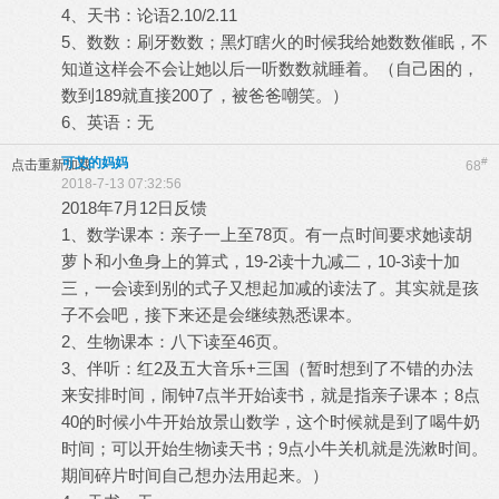
4、天书：论语2.10/2.11
5、数数：刷牙数数；黑灯瞎火的时候我给她数数催眠，不
知道这样会不会让她以后一听数数就睡着。（自己困的，
数到189就直接200了，被爸爸嘲笑。）
6、英语：无
可艾的妈妈
#
点击重新加载
68
2018-7-13 07:32:56
2018年7月12日反馈
1、数学课本：亲子一上至78页。有一点时间要求她读胡
萝卜和小鱼身上的算式，19-2读十九减二，10-3读十加
三，一会读到别的式子又想起加减的读法了。其实就是孩
子不会吧，接下来还是会继续熟悉课本。
2、生物课本：八下读至46页。
3、伴听：红2及五大音乐+三国（暂时想到了不错的办法
来安排时间，闹钟7点半开始读书，就是指亲子课本；8点
40的时候小牛开始放景山数学，这个时候就是到了喝牛奶
时间；可以开始生物读天书；9点小牛关机就是洗漱时间。
期间碎片时间自己想办法用起来。）