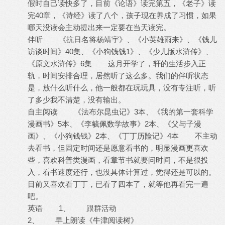
假时自己读快多了，目前《论语》读完第五，《老子》读
完40章，《诗经》读了八个，孩子现在养成了习惯，如果
哪天没读会主动提出来一定要在当天读完。
伴听 《抗日名将杨靖宇》、《小英雄雨来》、《钱儿
访谈时间》40集、《小狗钱钱1》、《少儿版水浒传》、
《原文水浒传》6集 这月开学了，轩的生活步入正
轨，时间安排合理，居然听了这么多。我们的伴听状态
是，放什么听什么，他一般都在玩玩具，没有专注听，听
了多少我不清楚，没有输出。
自主阅读 《法布尔昆虫记》3本、《我的第一套科学
漫画书》5本、《李毓佩数学故事》2本、《父与子漫
画》、《小狗钱钱》2本、《丁丁历险记》4本 不主动
去看书，但固定时间还是愿意看书的，明显漫画更喜欢
些，喜欢科普类漫画，看章节书就要问时间，不是很投
入，看书速度还行，也没具体计算过，觉得还是可以的。
目前又喜欢看丁丁，已看了四本了，就等他再看完一遍
吧。
英语 1、 跟群活动
2、 早上朗读《牛津阅读树》