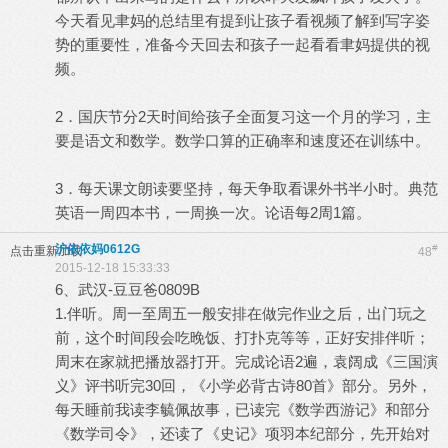
今天看见聿妈的总结里有提到让孩子看视频了解到写字姿
势的重要性，准备今天回去和孩子一起看看聿妈提供的视
频。
2．国庆节分2天时间给孩子全面复习这一个月的学习，主
要是语文和数学。数学口算的正确率和速度还在训练中。
3．每天课文朗读要坚持，每天争取看课外书半小时。典范
英语一周四本书，一周换一次。论语每2周1篇。
沪依依妈0612G
#
点击重新加载
48
2015-12-18 15:33:33
6、武汉-豆豆爸0809B
1.伴听。周一至周五一般安排在做完作业之后，出门玩之
前，这个时间段会吃晚饭、打扑克等等，正好安排伴听；
周末在家就把播放器打开。完成论语2遍，袁阔成《三国演
义》评书听完30回，《小学必背古诗80首》部分。另外，
每天睡前我读李毓佩故事，已读完《数学西游记》和部分
《数学司令》，还读了《史记》项羽本纪部分，先开始对