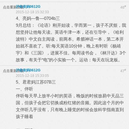
沪依依妈0612G
#
点击重新加载
46
2015-12-18 15:32:33
4、亮妈—鲁—0704b三
9月总结：《论语》刚开始读，学而第一，孩子不厌烦，我
想坚持让他每天读。英语牛津一本，还在引导中，《哈利
波特》中文自主阅读，前两本。希腊神话一本，第二本开
始就不喜欢了。听:每天英语10分钟，晚上有时听《杨靖
宇》和《三国》，进展不佳。每周读书会，《林汗达》3个
故事，有关于“电”的小实验一个。运动：每天在玩龙板。
沪依依妈0612G
#
点击重新加载
47
2015-12-18 15:33:05
5、君君妈江苏07B三
一、伴听
伴听每天早上放半小时的英语，晚饭的时候放易中天品三
国，但孩子会把它切换成粉红猪的音频。因此这个月的中
文伴听几乎没有，只有晚上睡觉的时候会放科学指南直到
孩子睡着