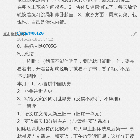
在积木上花的时间很多。2、快体质健康测试了，每天放学
轮换着练习跳绳和仰卧起坐。3、家务方面：周末切菜、包
馄饨，自己洗澡洗内裤。
沪依依妈0612G
#
点击重新加载
50
2015-12-18 15:34:12
8、果妈－陕0705G
9月总结
一、聆听：（彻底不能伴听了，要听就只能听一个，要是
看着书，开着音频就说听了就看不了书，看了就听不见，
还觉得吵。）
本月：1、小鲁讲中国历史
2、小鲁讲世界史
3、写给大家的简明世界史（反馈不好听、不详细）
二、朗读
1、语文课文每天新三旧一（旧课一单元）
2、英语每天10分钟左右（吉德堡+英语课本）
朗读这块儿坚持的比较好，每天早上起床洗漱后第一件事
就是读语文新课、和英语，下午放学读旧课，这样分开读