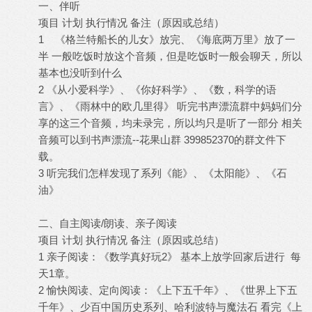
一、伴听
项目 计划 执行情况 备注（原因或总结）
1 《格兰特船长的儿女》放完、《海底两万里》放了一
半 一般吃饭时放这个音频，但是吃饭时一般会聊天，所以
基本也没听到什么
2 《从小爱科学》、《你好科学》、《数，科学的语
言》、《雨林中的欧几里得》 听完书声漂流群中妈妈们分
享的这三个音频，均未录完，所以均只是听了一部分 相关
音频可以到书声漂流--花果山群 399852370的群文件下
载。
3 听完我们怎样发现了系列《能》、《太阳能》、《石
油》
二、自主阅读/朗读、亲子阅读
项目 计划 执行情况 备注（原因或总结）
1 亲子阅读：《数学真好玩2》 基本上放学回家后进行 每
天1章。
2 愉快阅读、定向阅读：《上下五千年》、《世界上下五
千年》、少百中国历史系列、哈利波特与魔法石 看完《上