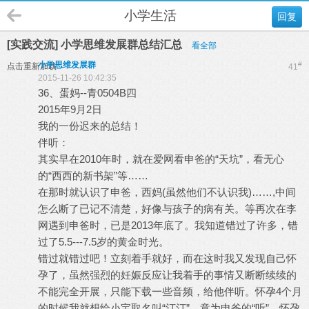
小学生活
回复
[实践交流] 小学思维发展群总结汇总
看全部
小学思维发展群
#
点击重新加载
41
2015-11-26 10:42:35
36、蛋妈--青0504B四
2015年9月2日
我的一份迟来的总结！
伴听：
其实早在2010年时，就在爱网看申爸的“天坑”，看无心
的“西西的新书架”等……
在那时就认识了申爸，西妈(虽然他们不认识我)……,中间
怎么断了已记不清楚，好像与孩子的病有关。等再次在李
网遇到申爸时，已是2013年底了。我知道错过了许多，错
过了5.5---7.5岁的黄金时光。
错过就错过吧！立刻着手就好，而在这时我又发现自己怀
孕了，虽然强烈的妊娠反应让我着手的事情又断断续续的
不能完全开展，只能下载一些音频，给他伴听。怀孕4个月
的时候我就想给小宝取名叫“汀汀”，意为申爸的“听”，怀孕