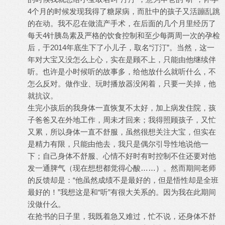
4个月的时候发现我得了糖尿病，而肚中的孩子又活蹦乱跳
的在动。我不忍在做流产手术，在后面的几个月里经历了
每天4针胰岛素及严格的饮食控制和至少每两周一次的孕检
后，于2014年底生下了小儿子，取名“汀汀”。当然，这一
年对大宝又没怎么上心，实在是顾不上，只能由他继续伴
听。也许是小时候听的故事多，给他放什么就听什么，不
怎么反对。做作业、玩时播放器没闲着，只要一关掉，他
就抗议。
生完小孩后的我身体一直恢复不太好，加上病发住院，孩
子爸爸又在外地工作，周未才回来；我得照顾孩子，又忙
又累，所以身体一直不舒服，虽然很想关注大宝，但实在
是精力有限，只能由他去，我只是偶尔引导性地说他一
下；自己身体不舒服、心情不好时有时控制不住还要对他
发一通脾气（现在想想都觉得心酸……）。然而期间老师
的反馈却是：“他虽然成绩不是最好的，但是悟性却是全班
最好的！”我想这是和“听”有很大关系的。因为我在此期间
没做什么。
在抢书的日子里，我既着急又难过，忙不说，还身体不舒