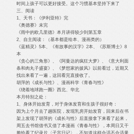
时间上孩子可以更好接受。这个习惯基本坚持下来了
三、阅读
1、天书：《伊利亚特》完
《奥德赛》未完
《雨中的欧几里德》本月讲得较少到第五章
2、自主阅读：（基本都是绘本、漫画类的）
《蓝精灵》5本、《有故事的汉字》2本、《苏斯博士》8
本
《贪心的三角形》、《阿曼达的疯狂大梦》、《意大利面
条和肉丸子盛宴》、《梦想家的披风》以前看过，近期又
找出来看了一遍，这回看完直接收了。
胡萍的《成长与性》、漫画科学《青春与性》
《绕着地球跑一圈》西北、华北
本月特别之处：
1、身体开始发育，对于身体发育和生孩子很好奇：
因为上个月去了趟医院，发现乳房开始发育，回来后在书
架上发现了胡萍的《成长与性》后直接拿下来看了起来，
周五去书馆借书又借了本漫画《青春与性》，本周日又干
脆给看了纪录片〈子宫日记〉，不知道这样合适不合适果