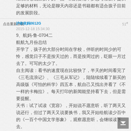
足够的材料，无论是聊天内容还是书籍都有适合孩子目前
的发展阶段。
沪依依妈0612G
#
点击重新加载
51
2015-12-18 15:34:30
9、航妈-鲁-0704二
航航九月份总结
开学了，孩子的大部分时间在学校，伴听的时间少的可
怜，感觉日子不是按天过的，而是按周过的，眨眼一月过
去了。可写的太少了。
自主阅读：看书的速度现在比较快了，半天的时间看完了
《三毛流浪记》、《三毛从军记》，陆陆续续看了新买的
高级版《可怕的科学》四五本，航自己又找出并看了《不
一样的卡梅拉》。每天打印的新闻能坚持看下去，但是需
要提醒。
天书：试了试读《宽容》，开始说不愿意听，听了两天又
说还行，但过了两天又说要换书，我又开始给航读少百中
的《一百个中国文学形象》，观察愿意听，会继续读下
去。