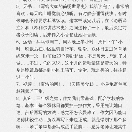
5、天书：《写给大家的简明世界史》我给读完了，非常的
喜欢，每天晚上睡觉前必须听。有时候会睡得很快，有时
候却会不停要求我继续读。这本书读完以后，在《论语译
注》和《希利尔讲艺术史》之间选择了一下，最后决定前
者亲子朗读，后来拷入小音箱让她听音频。
6、运动：乒乓球周二、周四晚上半小时，周日下午1小
时。晚饭后在小区里骑自行车、轮滑。双休日去过体育场
练50米一次。睡前做20个仰卧起坐，不是每天，想到了才
做……不过，总的来说，这个月的运动量还是蛮大的，特
别是晚饭后都是到小区里骑车、轮滑、玩之类的，往往超
过一小时。
7、视频：《夏洛的网》、《天降美食1》。小乌龟富兰克
林视频若干集。
8、其它：三年级之始，作文我们零基础，配合学校的练
笔，基本上每个双休日都要抓一抓作文，采用先让她口
述、然后再写的方法，感觉不怎么畏难了，作文因为能口
述得比较生动，所以再写下来也还成。就是错别字那个多
啊……笨手笨脚都会写成蛋手蛋脚……总算老师让她其中