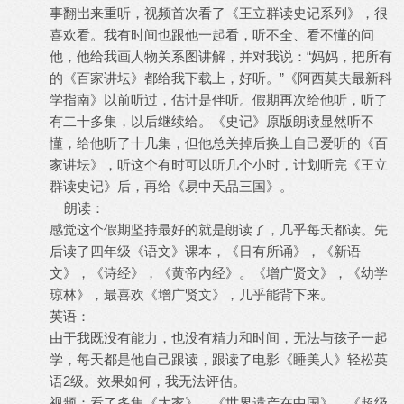
事翻岀来重听，视频首次看了《王立群读史记系列》，很
喜欢看。我有时间也跟他一起看，听不全、看不懂的问
他，他给我画人物关系图讲解，并对我说：“妈妈，把所有
的《百家讲坛》都给我下载上，好听。”《阿西莫夫最新科
学指南》以前听过，估计是伴听。假期再次给他听，听了
有二十多集，以后继续给。《史记》原版朗读显然听不
懂，给他听了十几集，但他总关掉后换上自己爱听的《百
家讲坛》，听这个有时可以听几个小时，计划听完《王立
群读史记》后，再给《易中天品三国》。
朗读：
感觉这个假期坚持最好的就是朗读了，几乎每天都读。先
后读了四年级《语文》课本，《日有所诵》，《新语
文》，《诗经》，《黄帝内经》。《增广贤文》，《幼学
琼林》，最喜欢《增广贤文》，几乎能背下来。
英语：
由于我既没有能力，也没有精力和时间，无法与孩子一起
学，每天都是他自己跟读，跟读了电影《睡美人》轻松英
语2级。效果如何，我无法评估。
视频：看了多集《大家》，《世界遗产在中国》，《超级