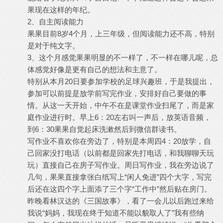
果现在这样的年纪。
2、自主阅读能力
果果目前8岁4个月，上三年级，但阅读能力还不高，特别
是对于纯文字。
3、这个月感觉果果明显的不一样了，不一样在哪儿呢，总
体感觉好像是更有自己的想法和主意了。
特别从本月20日要参加学校的足球兴趣班，于是我提出，
参加可以前提是放学前写完作业，安排好自己要做的事
情。从这一天开始，中午不在是课堂作业扫尾了，而是家
庭作业进行时。早上6：20左右叫一声后，放英语音频，
到6：30果果自觉起床洗漱然后到微信群读书。
写作业不喜欢你在旁边了，特别是本周四4：20放学，自
己回家没打电话（以前都是回家先打电话，和我聊聊天玩
玩）直接自己在房子写作业。周日写作业，我在旁边说了
几句，果果直接拿张白纸写上“闲人免进”四个大字，写完
后还在这四个字上面添了三个字“工作中”然后贴在房门。
昨晚看林汉达的《三国故事》，看了一会儿以后跑过来给
我说“妈妈，我现在终于知道不能以貌取人了”我有些纳