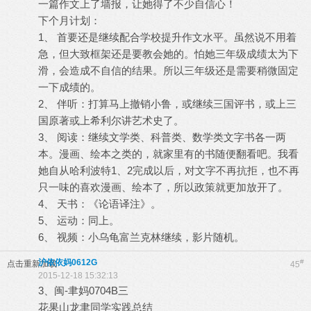
一篇作文上了墙报，让她得了不少自信心！
下个月计划：
1、 首要还是继续配合学校提升作文水平。虽然说不用着
急，但大致框架还是要教会她的。怕她三年级成绩太为下
滑，会造成不自信的结果。所以三年级还是需要稍微固定
一下成绩的。
2、 伴听：打算马上撤销小鲁，或继续三国评书，或上三
国原著或上希利尔讲艺术史了。
3、 阅读：继续文学类、科普类、数学类文字书各一两
本。漫画、绘本之类的，就家里有的书随便翻看吧。我看
她自从哈利波特1、2完成以后，对文字不再抗拒，也不再
只一味的喜欢漫画、绘本了，所以政策就更加放开了。
4、 天书：《论语译注》。
5、 运动：同上。
6、 视频：小乌龟富兰克林继续，影片随机。
沪依依妈0612G
#
点击重新加载
45
2015-12-18 15:32:13
3、闽-聿妈0704B三
花果山龙聿同学实践总结