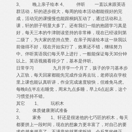
3、 晚上亲子绘本 4、 伴听 一直以来跟英语
群活动，轩的进步很大，每周的绘本活动都能很好的完
成，活动完的课慢慢也能跟桐妈互动了，通过活动和上
课，轩的胆子明显大多了。还有我们一组的抱团学习真是
好，每天三本的牛津朗读坚持的非常棒，现在已经读到第
二级了，为大家的坚持点赞。在亲子阅读绘本这一块我以
前做得不好，现在开始实行了，效果还不错，继续努力
中。伴听英语我们每天早上进行，一般能保证每天30分钟
以上。英语视频看得少了，基本是伴听。
日常学习 九月开学一个月了，孩子的学习基本步
入正轨，每天回家都能先完成作业再去玩，老师说在学校
里上课也能认真听讲，作业完成速度较快，但难免马虎。
每晚8点半左右睡觉，周末九点多睡，早上6点起床，这个
习惯坚持不错。
其它 1、 玩积木
2、 体质健康测试准备
3、 家务 1、轩还是很迷他的七巧匠的积木，每天
都要拼上一段时间，现在的想象力更丰富了，对自己的要
求也越来越高了，不满意的就要求拆掉，会反复的修正，