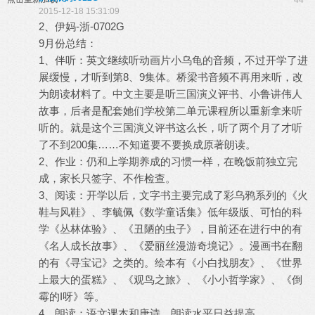
44
2015-12-18 15:31:09
2、伊妈-浙-0702G
9月份总结：
1、伴听：英文继续听动画片小乌龟的音频，不过开学了进
展缓慢，才听到第8、9集体。桥梁书音频不再用来听，改
为朗读材料了。中文主要是听三国演义评书、小鲁讲伟人
故事，后者是配套她们学校第二单元课程所以重新拿来听
听的。就是这个三国演义评书这么长，听了两个月了才听
了不到200集……不知道要不要换成原著朗读。
2、作业：仍和上学期养成的习惯一样，在晚饭前独立完
成，家长只签字、不作检查。
3、阅读：开学以后，文字书主要完成了彩乌鸦系列的《火
鞋与风鞋》、李毓佩《数学童话集》低年级版、可怕的科
学《丛林体验》、《丑陋的虫子》，目前还在进行中的有
《名人成长故事》、《爱丽丝漫游奇境记》。漫画书在翻
的有《寻宝记》之类的。绘本有《小白找朋友》、《世界
上最大的蛋糕》、《观鸟之旅》、《小小哲学家》、《倒
霉的I呀》等。
4、朗读：语文课本和唐诗。朗读水平日益提高。