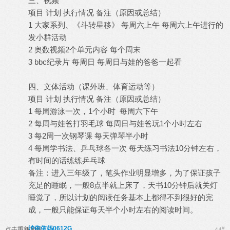
三、视频
项目 计划 执行情况 备注（原因或总结）
1 大家系列、《斗转星移》 每周六上午 每周六上午进行的
发小群活动
2 奥数视频2个单元内容 每个周末
3 bbc纪录片 每周日 每周日与娃的爸爸一起看
四、文体活动（课外班、体育运动等）
项目 计划 执行情况 备注（原因或总结）
1 每周游泳一次，1个小时 每周六下午
2 每周与娃爸打羽毛球 每周日与娃爸玩1个小时左右
3 每2周一次钢琴课 每天弹琴半小时
4 每周学书法、乒乓球各一次 每天练习书法10分钟左右，
有时间的话练练乒乓球
备注：进入三年级了，笔头作业明显增多，为了保证孩子
充足的睡眠，一般8点半就上床了，天书10分钟后就关灯
睡觉了，所以计划的阅读任务基本上都得不到很好的完
成，一般只能保证每天半个小时左右的阅读时间。
沪依依妈0612G
#
点击重新加载