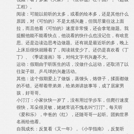
工程》。
阅读：可能以前听的太多，或看的绘本多，还是其他什么
原因，对《可怕的》不是太感兴趣，但我尽量往这上面
拉，而且他看《可怕的》速度非常慢，还会拿笔做题。我
提醒他能不能看快点，他说看的快什么也没记住，有啥意
思。还是边读边思考边做题。还有就是最近听的多，晚上
上床后很快就睡着了，阅读就变少了。还仍是喜欢看《丁
丁》、《季诺漫画》等，对纯文字书兴趣不大。
运动：假期由于听医生的话，没做什么运动，还取消了以
往架子鼓、乒乓球的兴趣活动。
其他：这个假期爱上了做饭，蒸馒头，烙饼子，揉面都做
的不错。还帮着带弟弟，给弟弟讲故事等，成了居家男
孩，好哥哥。
小汀汀：小家伙快一岁了，没有用过学步车，但爬行速度
很快，耳朵很灵敏，姥姥常说不愧名叫“汀汀”，每天听
《爱和乐》，申爸的《红》，还随哥哥一起听。团购世界
名画给他看。
自我成长：反复看《又一年》，《小学指南》，反复听