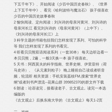
下五千年下》、开始阅读《少百中国历史春秋》、《世界
上下五千年中》、看完《哈利波特与魔法石》 孩子很喜欢
少百的中国历史故事春秋
2 愉快阅读、定向阅读：刘兴诗的母亲河黄河、刘兴诗的
母亲河长江 看完刘兴诗的《母亲河黄河》（上中下）、
《刘兴诗的母亲河长江》上
3 科学主题的书籍包括我们怎样发现了系列、可怕的科学
等 我们怎样发现了系列的书看完。
4 听看贝贝熊双语阅读系列（一套30本） 每天边听边看一
本贝贝熊，2遍，一般3天换一本 孩子很喜欢。
5 天书：阿西莫夫的科学指南、世界史纲、伊里亚特（荷
马史诗）、《从元素到粒子》 晚上睡前自己读或者听音
频，轮流听 相关资源：手机安装荔枝FM,搜索“世界史
纲”或者到书声漂流--花果山群 399852370的群文件下载
6 朗读：论语读完，接着读老子、古文观止, 读完一本选
编版的
《古文观止》后换东南大学的 《古文观止》每天1-2页