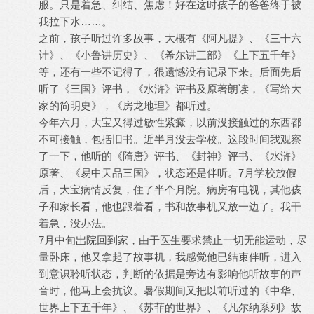
服。只是着急、纠结、焦虑！好在这时孩子的爸爸终于被
我拉下水……。
之前，孩子听过许多故事，大概有《阿凡提》、《三十六
计》、《小鲁讲历史》、《希尔讲三部》《上下五千年》
等，还有一些不记得了，很遗憾没有记录下来。后面先后
听了《三国》评书，《水浒》评书及原著朗读，《写给大
家的简明史》，《房龙地理》都听过。
今年六月，大宝又得过敏性紫癜，以前没接触过的东西都
不可接触，包括旧书。近半月没去学校。这段时间我观察
了一下，他听的《隋唐》评书、《封神》评书、《水浒》
原著、《易中天品三国》，状态还是伴听。7月学校放假
后，大宝病情反复，住了半个月院。病房有电视，其他孩
子和家长看，他也跟着看，书和故事机又放一边了。我干
着急，没办法。
7月中旬岀院回到家，由于医生要求禁止一切无能运动，尽
量卧床，他又拿起了故事机，我感觉他已结束伴听，进入
到意识聆听状态，判断的依据是旁边有影响他听故事的声
音时，他马上会抗议。暑假期间又把以前听过的《中华、
世界上下五千年》、《苏菲的世界》、《凡尔纳系列》故