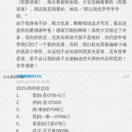
《郑委讲座》，每次看都有收获。大宝也喊着要听《郑委
讲座》，我说那是我看的，他说：“那让我也早早学学
呗。”
由于我身体不好，视力也差，断断续续这才写完，最后还
是特别要感谢申爸！感谢万能的网络！虽然大宝错过了许
多，现在的状态，尤其在阅读方面不是很好，但仍是申爸
带我们到了一个新的高度，否则，我们处在西垂偏僻小城
的底层小草民，永远也不会知道阿西莫夫是谁，贡布里希
是谁，更不会让我的孩子去接触这些大师的作品和思想！
非常感谢！
沪依依妈0612G
#
点击重新加载
42
2015-12-18 15:29:50
2015.09伴听总结
1、 萱妈-苏0706-G三
2、 伊妈-浙-0702G
3、 闽-聿妈0704B三
4、 亮妈—鲁—0704b三
5、 君君妈江苏07B三
6、 武汉-豆豆爸0809B-