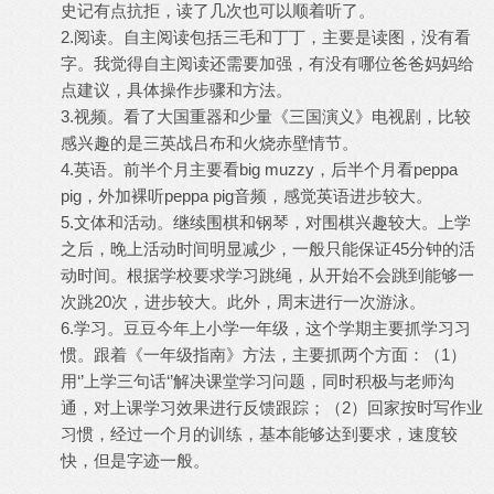
史记有点抗拒，读了几次也可以顺着听了。
2.阅读。自主阅读包括三毛和丁丁，主要是读图，没有看
字。我觉得自主阅读还需要加强，有没有哪位爸爸妈妈给
点建议，具体操作步骤和方法。
3.视频。看了大国重器和少量《三国演义》电视剧，比较
感兴趣的是三英战吕布和火烧赤壁情节。
4.英语。前半个月主要看big muzzy，后半个月看peppa
pig，外加裸听peppa pig音频，感觉英语进步较大。
5.文体和活动。继续围棋和钢琴，对围棋兴趣较大。上学
之后，晚上活动时间明显减少，一般只能保证45分钟的活
动时间。根据学校要求学习跳绳，从开始不会跳到能够一
次跳20次，进步较大。此外，周末进行一次游泳。
6.学习。豆豆今年上小学一年级，这个学期主要抓学习习
惯。跟着《一年级指南》方法，主要抓两个方面：（1）
用‘’上学三句话‘’解决课堂学习问题，同时积极与老师沟
通，对上课学习效果进行反馈跟踪；（2）回家按时写作业
习惯，经过一个月的训练，基本能够达到要求，速度较
快，但是字迹一般。