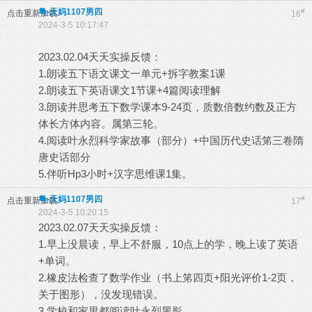
粤-天妈1107男四
#
点击重新加载
16
2024-3-5 10:17:47
2023.02.04天天实操反馈：
1.朗读五下语文课文一单元+拆字教案1课
2.朗读五下英语课文1节课+4篇阅读理解
3.朗读并思考五下数学课本9-24页，质数倍数约数及正方
体长方体内容。属第三轮。
4.阅读叶永烈科学家故事（部分）+中国历代史话笫三卷隋
唐史话部分
5.伴听Hp3小时+汉字思维课1集。
粤-天妈1107男四
#
点击重新加载
17
2024-3-5 10:20:15
2023.02.07天天实操反馈：
1.早上没晨读，早上不舒服，10点上的学，晚上读了英语
+单词。
2.橡皮法检查了数学作业（书上笫四页+阳光评价1-2页，
关于图形），没发现错误。
3.学校和家里都阅读叶永烈黑影。