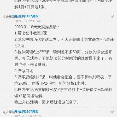
6.校内作业:练字20分钟+英语单词+课文朗读打卡+阅读理
解1篇+口算题1版。
粤-天妈1107男四
#
点击重新加载
9
2024-3-4 22:13:44
2023.01.18天天实操反馈：
1.晨读繁体教案3课
2.继续中国历代史话二卷，今天还是阅读语文课本+论语译
注2页。
3.拉伸朗读6上3节课，读到差不多50页，分数的综合运算
类。今天观察了下他朗读部分时间读的速度慢下来了。有
时也停下来又继续。
4.没做口述
5.汉字思维到12课，叫他看会配合，但不算特别积极，平
均2-3集。伴听HP2小时。新闻分析1小时。
6.校内作业:语文朗读+练字抄古诗打卡+英语课文+单词朗
读+1篇阅读理解。
晚上外出活动，回来后就没倣任务了。
粤-天妈1107男四
#
点击重新加载
10
2024-3-5 10:04:16