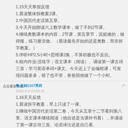
1.15天天寒假反馈
1.晨读繁体拆教案2课。
2.中国历代史话第五章。
3.今天开始朗读六上数学课本，做了不到2节课。
4.继续奥数课本的内容，2节课，第五章节，说挺难的，做
得慢，练习册没做。（晨读最先开始的还是奥数，而非拆
字教案。）
5.伴听HP2.5小时+思维课2集，不算积极也不反抗。
6.校内作业:没练字；语文课本（阅读）、诵读第一课古诗
三首；学习英语单词+课文。今天还上了会编程课，可发
现问题多多，错了也不管，爸爸陪他做了一个小时。
粤-天妈1107男四
#
点击重新加载
7
2024-3-4 22:04:10
1.16天天反馈
1.晨读拆字教案，早上只读了一课。
2.继续中国历代史话第二卷，今天从五章十二节看到第八
章。语文课本继续阅读（他自述是当课外书看），并诵读
了第一课古诗三首。论语译注还是自己看。