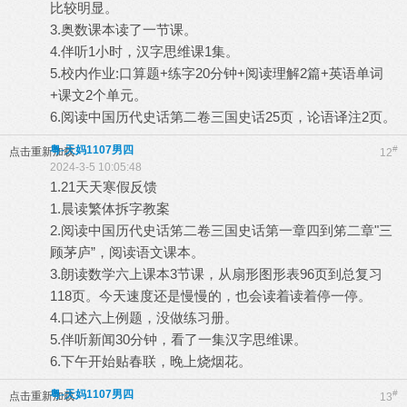
比较明显。
3.奥数课本读了一节课。
4.伴听1小时，汉字思维课1集。
5.校内作业:口算题+练字20分钟+阅读理解2篇+英语单词
+课文2个单元。
6.阅读中国历代史话第二卷三国史话25页，论语译注2页。
粤-天妈1107男四
#
点击重新加载
12
2024-3-5 10:05:48
1.21天天寒假反馈
1.晨读繁体拆字教案
2.阅读中国历代史话笫二卷三国史话第一章四到笫二章"三
顾茅庐”，阅读语文课本。
3.朗读数学六上课本3节课，从扇形图形表96页到总复习
118页。今天速度还是慢慢的，也会读着读着停一停。
4.口述六上例题，没做练习册。
5.伴听新闻30分钟，看了一集汉字思维课。
6.下午开始贴春联，晚上烧烟花。
粤-天妈1107男四
#
点击重新加载
13