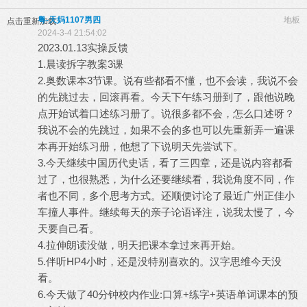
粤-天妈1107男四
地板
点击重新加载
2024-3-4 21:54:02
2023.01.13实操反馈
1.晨读拆字教案3课
2.奥数课本3节课。说有些都看不懂，也不会读，我说不会
的先跳过去，回滚再看。今天下午练习册到了，跟他说晚
点开始试着口述练习册了。说很多都不会，怎么口述呀？
我说不会的先跳过，如果不会的多也可以先重新弄一遍课
本再开始练习册，他想了下说明天先尝试下。
3.今天继续中国历代史话，看了三四章，还是说内容都看
过了，也很熟悉，为什么还要继续看，我说角度不同，作
者也不同，多个思考方式。还顺便讨论了最近广州正佳小
车撞人事件。继续每天的亲子论语译注，说我太慢了，今
天要自己看。
4.拉伸朗读没做，明天把课本拿过来再开始。
5.伴听HP4小时，还是没特别喜欢的。汉字思维今天没
看。
6.今天做了40分钟校内作业:口算+练字+英语单词课本的预