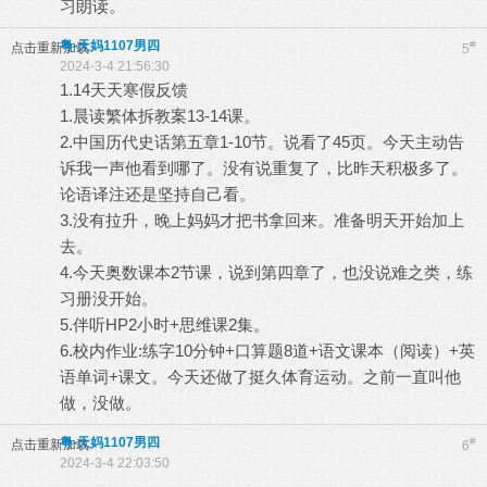
习朗读。
粤-天妈1107男四
#
点击重新加载
5
2024-3-4 21:56:30
1.14天天寒假反馈
1.晨读繁体拆教案13-14课。
2.中国历代史话第五章1-10节。说看了45页。今天主动告
诉我一声他看到哪了。没有说重复了，比昨天积极多了。
论语译注还是坚持自己看。
3.没有拉升，晚上妈妈才把书拿回来。准备明天开始加上
去。
4.今天奥数课本2节课，说到第四章了，也没说难之类，练
习册没开始。
5.伴听HP2小时+思维课2集。
6.校内作业:练字10分钟+口算题8道+语文课本（阅读）+英
语单词+课文。今天还做了挺久体育运动。之前一直叫他
做，没做。
粤-天妈1107男四
#
点击重新加载
6
2024-3-4 22:03:50