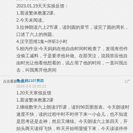
2023.01.19天天实操反馈：
1.晨读繁体教案2课。
2.今天未阅读。
3.拉伸朗读六上2节课，读到圆的章节，读完了圆的周长，
口述了六上的例题。
4.汉字思维1集+伴听2小时
5.校内作业:今天妈妈在他自由时间时检查了，发现有些作
业偷工减料，于是要求他补做。在那哭泣，说我答应他自
由时光让他看他想看的，说占用了他的时间，一直叫我出
去，叫我离开他房间
粤-天妈1107男四
#
点击重新加载
11
2024-3-5 10:05:22
1.20天天寒假反馈
1.晨读繁体教案2课
2.继续数学六上朗读3节课，读到96页图形表。今天朗读时
速度不快，读的过程中时不时停下来一小会儿，也不知道
是思考还是走神，然后又继续。今天朗读六上笫四天，开
始头两天读得飞快，昨天开始明显慢下來，今天读读停停