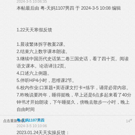
2024-3-5 10:06:35
本帖最后由 粤-天妈1107男四 于 2024-3-5 10:08 编辑
1.22天天寒假反馈
1.晨读繁体拆字教案2课。
2.结束六上数学课本朗读。
3.继续中国历代史话第二卷三国史话，看了四十页。阅读
语文课本。论语译注2页。
4.口述六上例题。
5.伴听HP4小时，思维课2节。
6.校内作业:口算题+英语课文打卡+练字，诵背必背内容。
7.昨晚说要跨年，睡得挺晚，早上还是6点多起来看了40分
钟书才开始朗读，下午睡挺久，傍晚去散步一小吋，晚上
自由时间
粤-天妈1107男四
#
点击重新加载
14
2024-3-5 10:10:06
2023.01.24天天实操反馈：