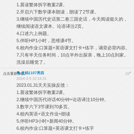
1.晨读繁体拆字教案2课。
2.开启六下数学课本朗读，朗读了2节课。
3.继续中国历代史话第二卷三国史话，今天阅读挺久的，
继续阅读语文课本。论语译注2页。
4.口述六上例题。
5.伴听HP1小时，思维课4节。
6.校内作业:口算题+英语课文打卡+练字，诵背必背内容。
7.只有半天任务时间，10点半外出探亲，晚上10点到家。
洗澡后睡觉了。
粤-天妈1107男四
#
点击重新加载
15
2024-3-5 10:16:31
2023.01.31天天实操反馈：
1.晨读繁体拆字教案2课。
2.继续中国历代诗话40分钟+论语译注10分钟。
3.数学六下3节课到70多页。
4.校内英语+语文作业+朗读
5.伴听HP3小时+新闻40分钟。
6.校内作业:口算题+英语课文打卡+练字