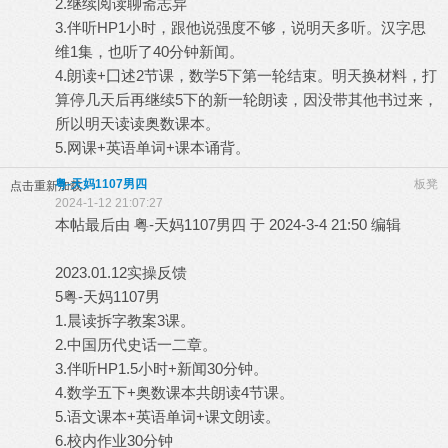
2.继续阅读聊斋志异
3.伴听HP1小时，跟他说强度不够，说明天多听。汉字思
维1集，也听了40分钟新闻。
4.朗读+囗述2节课，数学5下第一轮结束。明天换材料，打
算停几天后再继续5下的新一轮朗读，因没带其他书过来，
所以明天读读奥数课本。
5.网课+英语单词+课本诵背。
粤-天妈1107男四
板凳
点击重新加载
2024-1-12 21:07:27
本帖最后由 粤-天妈1107男四 于 2024-3-4 21:50 编辑
2023.01.12实操反馈
5粤-天妈1107男
1.晨读拆字教案3课。
2.中国历代史话一二章。
3.伴听HP1.5小时+新闻30分钟。
4.数学五下+奥数课本共朗读4节课。
5.语文课本+英语单词+课文朗读。
6.校内作业30分钟