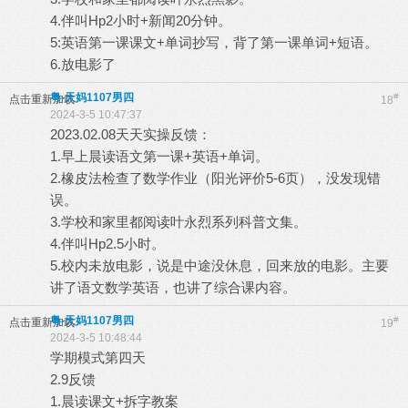
4.伴叫Hp2小时+新闻20分钟。
5:英语第一课课文+单词抄写，背了第一课单词+短语。
6.放电影了
粤-天妈1107男四
#
点击重新加载
18
2024-3-5 10:47:37
2023.02.08天天实操反馈：
1.早上晨读语文第一课+英语+单词。
2.橡皮法检查了数学作业（阳光评价5-6页），没发现错
误。
3.学校和家里都阅读叶永烈系列科普文集。
4.伴叫Hp2.5小时。
5.校内未放电影，说是中途没休息，回来放的电影。主要
讲了语文数学英语，也讲了综合课内容。
粤-天妈1107男四
#
点击重新加载
19
2024-3-5 10:48:44
学期模式第四天
2.9反馈
1.晨读课文+拆字教案