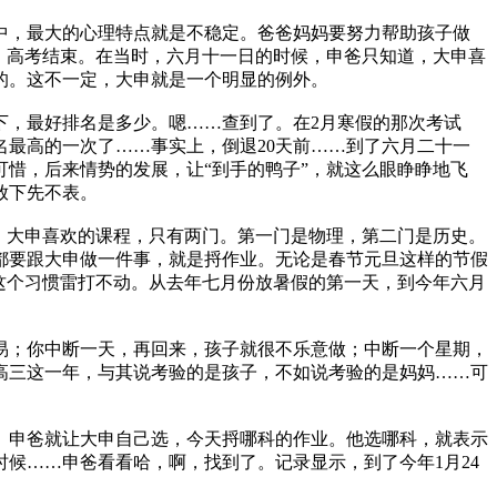
中，最大的心理特点就是不稳定。爸爸妈妈要努力帮助孩子做
，高考结束。在当时，六月十一日的时候，申爸只知道，大申喜
的。这不一定，大申就是一个明显的例外。
下，最好排名是多少。嗯……查到了。在2月寒假的那次考试
名最高的一次了……事实上，倒退20天前……到了六月二十一
惜，后来情势的发展，让“到手的鸭子”，就这么眼睁睁地飞
放下先不表。
，大申喜欢的课程，只有两门。第一门是物理，第二门是历史。
都要跟大申做一件事，就是捋作业。无论是春节元旦这样的节假
这个习惯雷打不动。从去年七月份放暑假的第一天，到今年六月
易；你中断一天，再回来，孩子就很不乐意做；中断一个星期，
高三这一年，与其说考验的是孩子，不如说考验的是妈妈……可
。申爸就让大申自己选，今天捋哪科的作业。他选哪科，就表示
候……申爸看看哈，啊，找到了。记录显示，到了今年1月24