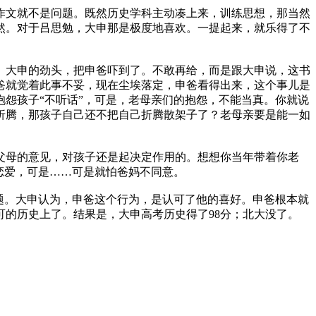
作文就不是问题。既然历史学科主动凑上来，训练思想，那当然
然。对于吕思勉，大申那是极度地喜欢。一提起来，就乐得了不
。大申的劲头，把申爸吓到了。不敢再给，而是跟大申说，这书
爸就觉着此事不妥，现在尘埃落定，申爸看得出来，这个事儿是
怨孩子“不听话”，可是，老母亲们的抱怨，不能当真。你就说
折腾，那孩子自己还不把自己折腾散架子了？老母亲要是能一如
父母的意见，对孩子还是起决定作用的。想想你当年带着你老
恋爱，可是……可是就怕爸妈不同意。
题。大申认为，申爸这个行为，是认可了他的喜好。申爸根本就
的历史上了。结果是，大申高考历史得了98分；北大没了。