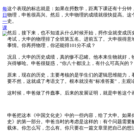
这个表现的标志就是：如果在捋数学，距离下课还有十分钟
每
物理，申爸很高兴。然后，大申物理的成绩就很快提高。这
日
史。
一
课
然后，接下来，也不知道从什么时候开始，捋作业就变成历
考试，大申的物理排了全班第五名。进前五了。大申很得意地
事情。你再捋物理，你还能得101分不成？
况且，大申的历史成绩，真的惨不忍睹。他本来生物就好，
兴得够呛。申爸很疑惑，“你八十都没上，有什么可高兴的？
原来，现在的历史，主要考核的是学生们的逻辑思维能力，
要不然，这就成了考语文了。根本就没有“标准答案”，主观
这时候，申爸做了件蠢事。后来的发展证明，就是申爸这个
申爸把这本《中国文化史》中的一些内容，给了大申。如果
史》的第一部分。申爸当时的考虑是这样的：有个问题需要
载体。你怎么写，怎么有。你只要在一篇文章里把自己的想