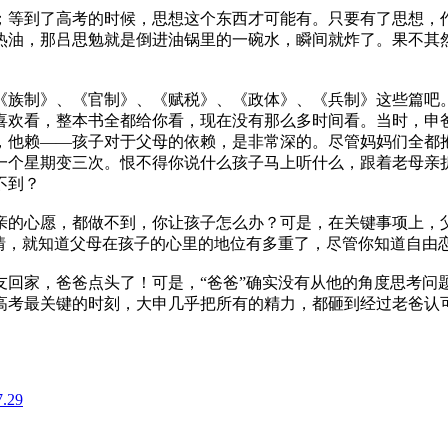
；等到了高考的时候，思想这个东西才可能有。只要有了思想，
热油，那吕思勉就是倒进油锅里的一碗水，瞬间就炸了。果不其
《族制》、《官制》、《赋税》、《政体》、《兵制》这些篇吧
喜欢看，整本书全都给你看，现在没有那么多时间看。当时，申
，他赖――孩子对于父母的依赖，是非常深的。尽管妈妈们全都抱
一个星期变三次。恨不得你说什么孩子马上听什么，跟着老母亲
不到？
母亲的心愿，都做不到，你让孩子怎么办？可是，在关键事项上，
心情，就知道父母在孩子的心里的地位有多重了，尽管你知道自由
友回家，爸爸点头了！可是，“爸爸”确实没有从他的角度思考问
高考最关键的时刻，大申几乎把所有的精力，都砸到经过老爸认可
29