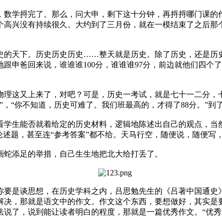
，数学捋完了。那么，问大申，剩下这十分钟，再捋捋哪门课的作
个高兴没有持续很久。大约到了三月份，就在一模结束了之后那
史的天下。历史历史历史……整天就是历史。除了历史，还是历
跟申爸回来说，谁谁谁100分，谁谁谁97分，前边就他们四个
物理这又上来了，对吧？可是，历史一考试，就是七十一二分，七
”，“你不知道，历史可难了。我们班最高的，才得了88分。”
看学生能否就着给定的历史材料，逻辑地陈述出自己的观点，当
论述题，甚至连“参考答案”都不给。天马行空，随便说，随便写
画蛇添足的举措，自己生生地把北大给打丢了。
你要是谈思想，在历史学科之内，吕思勉先生的《吕著中国通史
解决，那就是语文中的作文。作文这个东西，要想做好，其实是
法说了，说到能让读者明白的程度，那就是一篇优秀作文。“优秀