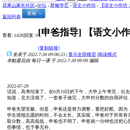
花果山家长社区
»
论坛
›
群猴学艺
›
语文小作坊
›
【语文小作坊：大申
返回列表
[申爸指导]
【语文小作坊
查看:
1426
|
回复:
0
[复制链接]
发表于 2022-7-30 09:06:23
|
显示全部楼层
|
阅读模式
本帖最后由 每日一课 于 2022-7-30 09:09 编辑
2022-07-29
话说，高考结束了。在6月10日的下午，大申上午考完，出
知道，北大没戏了。一套卷子做完，大申对分数的自我评估，
申爸失望至极。但是，申爸还是努力调整，要把好舵。因为
学生填报志愿的时间，不会太长。其实呢，申爸对于所有有
取分数，高高低低，申爸也不明了。申爸就一分钟也没把心
些事情，也于事无补。