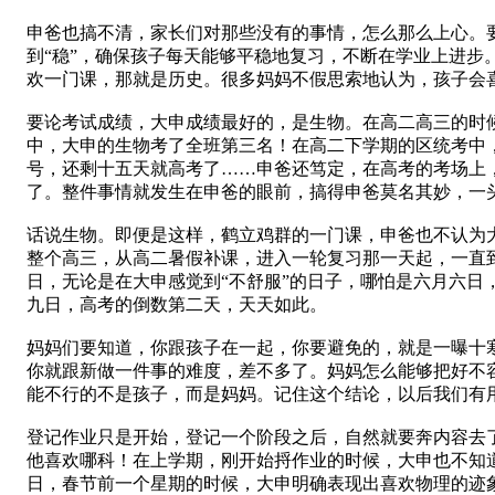
申爸也搞不清，家长们对那些没有的事情，怎么那么上心。
到“稳”，确保孩子每天能够平稳地复习，不断在学业上进
欢一门课，那就是历史。很多妈妈不假思索地认为，孩子会
要论考试成绩，大申成绩最好的，是生物。在高二高三的时
中，大申的生物考了全班第三名！在高二下学期的区统考中，
号，还剩十五天就高考了……申爸还笃定，在高考的考场上
了。整件事情就发生在申爸的眼前，搞得申爸莫名其妙，一
话说生物。即便是这样，鹤立鸡群的一门课，申爸也不认为
整个高三，从高二暑假补课，进入一轮复习那一天起，一直
日，无论是在大申感觉到“不舒服”的日子，哪怕是六月六
九日，高考的倒数第二天，天天如此。
妈妈们要知道，你跟孩子在一起，你要避免的，就是一曝十
你就跟新做一件事的难度，差不多了。妈妈怎么能够把好不
能不行的不是孩子，而是妈妈。记住这个结论，以后我们有
登记作业只是开始，登记一个阶段之后，自然就要奔内容去
他喜欢哪科！在上学期，刚开始捋作业的时候，大申也不知
日，春节前一个星期的时候，大申明确表现出喜欢物理的迹