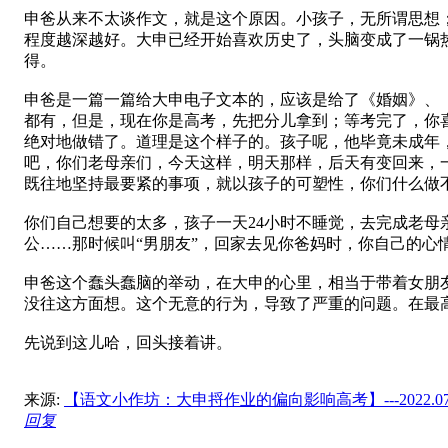
申爸从来不太谈作文，就是这个原因。小孩子，无所谓思想
程度越深越好。大申已经开始喜欢历史了，头脑变成了一锅
得。
申爸是一篇一篇给大申电子文本的，应该是给了《婚姻》、
都有，但是，现在你是高考，先把分儿拿到；等考完了，你
绝对地做错了。道理是这个样子的。孩子呢，他毕竟未成年
吧，你们老母亲们，今天这样，明天那样，后天有变回来，
既往地坚持最要紧的事项，就以孩子的可塑性，你们什么做
你们自己想要的太多，孩子一天24小时不睡觉，去完成老
公……那时候叫“男朋友”，回家去见你爸妈时，你自己的
申爸这个蠢头蠢脑的举动，在大申的心里，相当于带着女朋
没往这方面想。这个无意的行为，导致了严重的问题。在最
先说到这儿哈，回头接着讲。
来源:
【语文小作坊：大申捋作业的偏向影响高考】---2022.07.
回复