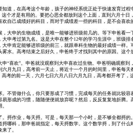
要知道，在高考这个年龄，孩子的神经系统正处于快速发育过程
步。这个才是有用的。要把心思全都放到这个上面，直到六月十日
喜欢自己成绩好的科目，而对于成绩差一些的科目，是不会喜欢
候，大申的生物成绩，是唯一能够进班级前几的。等下申爸看一
大申考过第九名。这是大申在整个12年的学习生涯中，班级排
，大申肯定能够进班级的前三，就跟单科生物的最好成绩一样。可
头雾水。高考结束之后好久，申爸终于才找到其中的原因。这个
大申“喜欢”。申爸就没观察到大申喜欢过生物。申爸明确观察到
到六月九日，高考前一天止，将近十一个月的时间里，申爸每天
日，高考的前一天，六月七日六月八日六月九日，高考都开考了，
寒。不管做什么，你只要形成了习惯，完成每天的任务就比较容
容易形成的习惯，随随便便就放弃呢？然后，反反复复地折腾。
用。
了。捋作业，每天捋。可是，每天那一个小时，是不够全都捋的
道捋哪科，那申爸就指定，每天捋数学。这个数学捋，到了什么时
象来了。