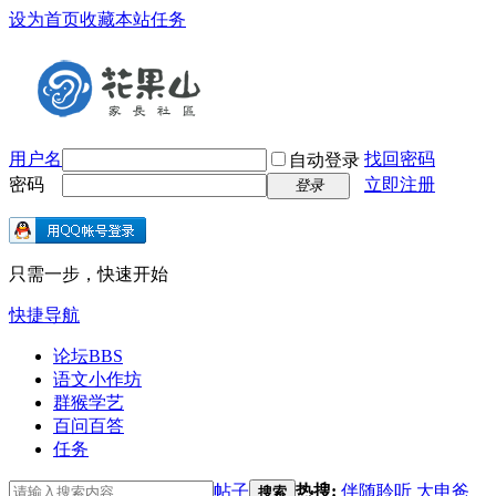
设为首页
收藏本站
任务
用户名
找回密码
自动登录
密码
立即注册
登录
只需一步，快速开始
快捷导航
论坛
BBS
语文小作坊
群猴学艺
百问百答
任务
帖子
热搜:
伴随聆听
大申爸
搜索