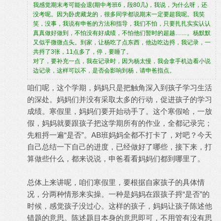
我感觉期末考可能会退(期中考班6，段80几)，我说，为什么呀，还
没考呢。因为卧虎藏龙的，很多同学都说期末一定要超我呢。我笑
笑，没事，我说有申爸的方法和指导，我们不怕，只要扎扎实实认认
真真做好做到，不怕没有好成绩，不怕他们暂时的超越……。杨默默
又似乎微微点头。到家，让杨吃了点东西，他边吃边捋，我记录，一
共捋了3张，11点多了，停，要睡了。
对了，要补充一点，我在记录时，因为杨太慢，我会拿手机边看小说
边记录，这样可以不，是否会影响到杨，请申爸指点。
咱们呢，这个学期，妈妈只是把触角深入到孩子学习生活
的深处。妈妈们并没有采取太多的行动，促进孩子的学习
成绩。寒假里，妈妈们要开始动手了。这个寒假哈，一放
假，妈妈就要跟孩子把这学期所有的作业，全都记录完；
先粗捋一遍“是否”。AB班妈妈全都不打卡了，对吧？今天
自己总结一下自己的进度，已经做好了哪些，接下来，打
算做些什么，都来说说，申爸看看妈妈们都到哪里了。
总体上来讲呢，咱们寒假里，要根据自家孩子的具体情
况，分两种情形来实操。一种是妈妈在跟孩子捋“是否”的
时候，感觉孩子没过心。这样的孩子，妈妈让孩子陈述他
错题的意思。陈述题目本身的意思即可，不用管有没有思