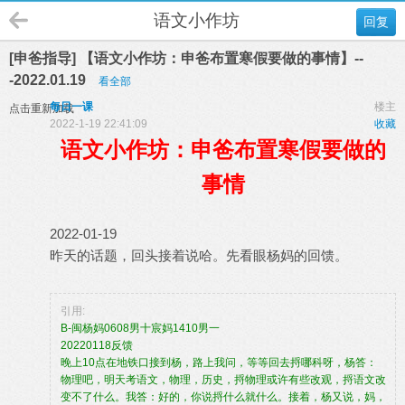
语文小作坊
回复
[申爸指导] 【语文小作坊：申爸布置寒假要做的事情】--
-2022.01.19
看全部
每日一课
楼主
点击重新加载
2022-1-19 22:41:09
收藏
语文小作坊：申爸布置寒假要做的
事情
2022-01-19
昨天的话题，回头接着说哈。先看眼杨妈的回馈。
引用:
B-闽杨妈0608男十宸妈1410男一
20220118反馈
晚上10点在地铁口接到杨，路上我问，等等回去捋哪科呀，杨答：
物理吧，明天考语文，物理，历史，捋物理或许有些改观，捋语文改
变不了什么。我答：好的，你说捋什么就什么。接着，杨又说，妈，