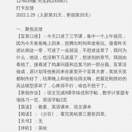
12-6039豫-天笑妈1005B六
打卡反馈
2022.1.29（入群第31天，寒假第20天）
一、聚焦反馈
【盲算口述】：今天口述了三节课，集中一个上午搞完，
因为今天爸爸晚上回来，想腾出时间和老爸玩。接着昨天
述比例这一章，可述了一会就说，不想述这章了，我问为
什么，他说，也没剩下几道题了，想述别的章节。我就由
着他了。接着述了鸽巢问题和总复习的一部分题。盲算没
做成，原计划等他爸回来在家里开个盲算大赛，奖状天笑
都制作好了，结果晚上和他爸玩得太嗨，把最近刚拼好的
高达模型弄坏了，心疼得不行，啥也不想干了。
【寒假作业】：语文完成9课学练优和字帖，数学计算题专
项练习一页、英语字帖2页
【晨读】：教案、英语课本、语文课本
【阅读】：《少百》、看完英哈第三册前四章。
【天书】：无
【伴听】：英哈