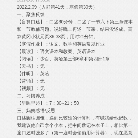
2022-2-10 17:03:30
2022.2.09（入群第41天，寒假第30天）
一、聚焦反馈
【盲算口述】：口述80分钟，口述了一节六下第三章课本
和一节教辅习题。说好晚上再述一节课，结果没述成。盲
算黄冈小状元页36-38页，用时21分钟。
【寒假作业】：语文、数学和英语常规作业
【晨读】：语文课本和教案、英语课本
【阅读】：少百、英哈第三部6章和第四部1章
【天书】：无
【伴听】：英哈
【背诵】：无
【视频】：无
二、习惯养成
【早睡早起】：7：30--21：50
三、妈妈感悟/反思
口述圆柱圆锥，遇到比较难的计算时，有喊我给他记数，
我建议他自己拿个小本，把中间数记在本子上，相比第一
遍口述时强多了（第一遍时会偷偷用计算器），现在愿意