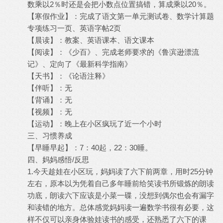
数乘以2％时还是会把小数点位置搞错，算成乘以20％。
【寒假作业】：完成了语文第一单元测试卷、数学计算题
专项练习一页、英语字帖2页
【晨读】：教案、英语课本、语文课本
【阅读】：《少百》、完成老师要求的《鲁滨逊漂流
记》、定向了《最新科学指南》
【天书】：《论语注释》
【伴听】：无
【背诵】：无
【视频】：无
【运动】：晚上在小区疯玩了近一个小时
三、习惯养成
【早睡早起】：7：40起，22：30睡。
四、妈妈感悟/反思
1.今天趁娃在小区玩，妈妈读了六下前两章，用时25分钟
左右，原本以为凭着自己多年睡前给笑读书所锻炼的朗读
功底，朗读六下应该是小菜一碟，没想到偶尔也会有漏字
和读错的地方。总体感觉妈妈读一遍数学书很有必要，这
样不仅可以亲身体验娃读书的感受，还熟悉了六下的课