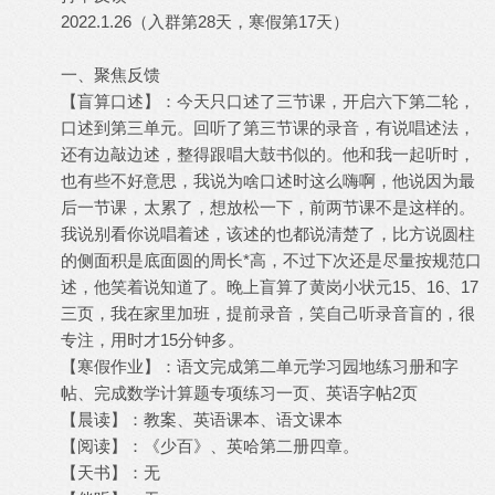
2022.1.26（入群第28天，寒假第17天）
一、聚焦反馈
【盲算口述】：今天只口述了三节课，开启六下第二轮，
口述到第三单元。回听了第三节课的录音，有说唱述法，
还有边敲边述，整得跟唱大鼓书似的。他和我一起听时，
也有些不好意思，我说为啥口述时这么嗨啊，他说因为最
后一节课，太累了，想放松一下，前两节课不是这样的。
我说别看你说唱着述，该述的也都说清楚了，比方说圆柱
的侧面积是底面圆的周长*高，不过下次还是尽量按规范口
述，他笑着说知道了。晚上盲算了黄岗小状元15、16、17
三页，我在家里加班，提前录音，笑自己听录音盲的，很
专注，用时才15分钟多。
【寒假作业】：语文完成第二单元学习园地练习册和字
帖、完成数学计算题专项练习一页、英语字帖2页
【晨读】：教案、英语课本、语文课本
【阅读】：《少百》、英哈第二册四章。
【天书】：无