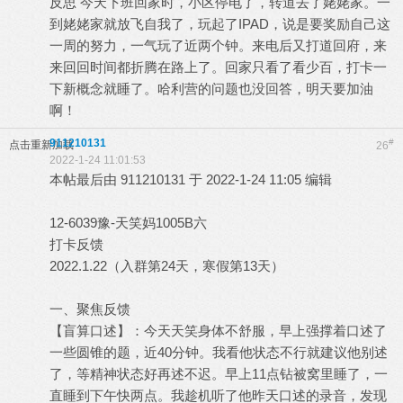
反思 今天下班回家时，小区停电了，转道去了姥姥家。一
到姥姥家就放飞自我了，玩起了IPAD，说是要奖励自己这
一周的努力，一气玩了近两个钟。来电后又打道回府，来
来回回时间都折腾在路上了。回家只看了看少百，打卡一
下新概念就睡了。哈利营的问题也没回答，明天要加油
啊！
911210131
#
点击重新加载
26
2022-1-24 11:01:53
本帖最后由 911210131 于 2022-1-24 11:05 编辑
12-6039豫-天笑妈1005B六
打卡反馈
2022.1.22（入群第24天，寒假第13天）
一、聚焦反馈
【盲算口述】：今天天笑身体不舒服，早上强撑着口述了
一些圆锥的题，近40分钟。我看他状态不行就建议他别述
了，等精神状态好再述不迟。早上11点钻被窝里睡了，一
直睡到下午快两点。我趁机听了他昨天口述的录音，发现