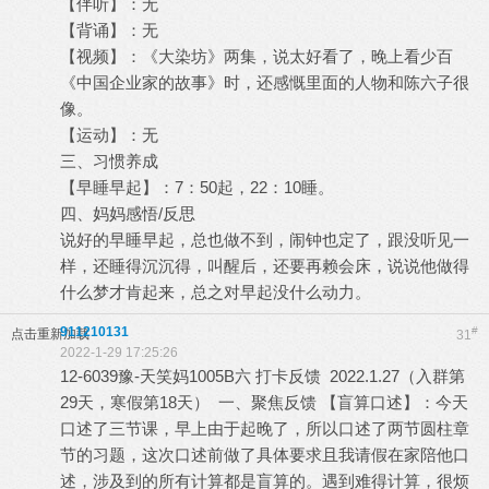
【伴听】：无
【背诵】：无
【视频】：《大染坊》两集，说太好看了，晚上看少百
《中国企业家的故事》时，还感慨里面的人物和陈六子很
像。
【运动】：无
三、习惯养成
【早睡早起】：7：50起，22：10睡。
四、妈妈感悟/反思
说好的早睡早起，总也做不到，闹钟也定了，跟没听见一
样，还睡得沉沉得，叫醒后，还要再赖会床，说说他做得
什么梦才肯起来，总之对早起没什么动力。
911210131
#
点击重新加载
31
2022-1-29 17:25:26
12-6039豫-天笑妈1005B六 打卡反馈 2022.1.27（入群第
29天，寒假第18天） 一、聚焦反馈 【盲算口述】：今天
口述了三节课，早上由于起晚了，所以口述了两节圆柱章
节的习题，这次口述前做了具体要求且我请假在家陪他口
述，涉及到的所有计算都是盲算的。遇到难得计算，很烦