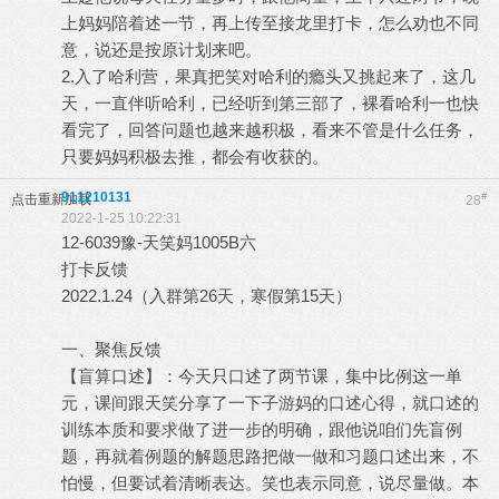
上妈妈陪着述一节，再上传至接龙里打卡，怎么劝也不同
意，说还是按原计划来吧。
2.入了哈利营，果真把笑对哈利的瘾头又挑起来了，这几
天，一直伴听哈利，已经听到第三部了，裸看哈利一也快
看完了，回答问题也越来越积极，看来不管是什么任务，
只要妈妈积极去推，都会有收获的。
911210131
#
点击重新加载
28
2022-1-25 10:22:31
12-6039豫-天笑妈1005B六
打卡反馈
2022.1.24（入群第26天，寒假第15天）
一、聚焦反馈
【盲算口述】：今天只口述了两节课，集中比例这一单
元，课间跟天笑分享了一下子游妈的口述心得，就口述的
训练本质和要求做了进一步的明确，跟他说咱们先盲例
题，再就着例题的解题思路把做一做和习题口述出来，不
怕慢，但要试着清晰表达。笑也表示同意，说尽量做。本