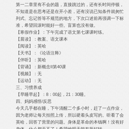
第一二章里有不会的题，直接跳过的，还有长时间停顿，
不知道是在思考还是在开小差，还有没说已知条件就匆忙
列式、忘记答等不规范的地方，下次口述前再强调一下标
准，希望回滚时能好一些。盲算也没有做。
【寒假作业】：下午完成了语文第七课课时练。
【晨读】：教案、语文课本
【阅读】：英哈
【天书】：《论语注释》
【伴听】：英哈
【背诵】：新概念II第40课
【视频】：无
【运动】：无
三、习惯养成
【早睡早起】：8：00起，21：30睡。
四、妈妈感悟/反思
今天几乎都在睡，下午清醒二个多小时，赶了一点作业，
因为老师让每天拍照上传，所以硬着头皮写的。听看了会
英哈，回答了营里的问题。身体是革命的本钱啊！没有好
身体，什么都干不了！希望他明天能有所好转。