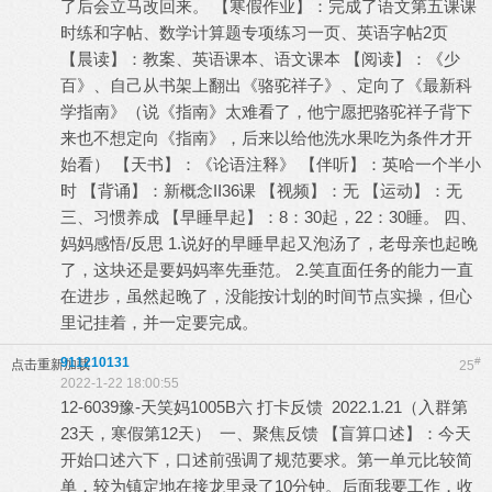
了后会立马改回来。 【寒假作业】：完成了语文第五课课
时练和字帖、数学计算题专项练习一页、英语字帖2页
【晨读】：教案、英语课本、语文课本 【阅读】：《少
百》、自己从书架上翻出《骆驼祥子》、定向了《最新科
学指南》（说《指南》太难看了，他宁愿把骆驼祥子背下
来也不想定向《指南》，后来以给他洗水果吃为条件才开
始看） 【天书】：《论语注释》 【伴听】：英哈一个半小
时 【背诵】：新概念II36课 【视频】：无 【运动】：无
三、习惯养成 【早睡早起】：8：30起，22：30睡。 四、
妈妈感悟/反思 1.说好的早睡早起又泡汤了，老母亲也起晚
了，这块还是要妈妈率先垂范。 2.笑直面任务的能力一直
在进步，虽然起晚了，没能按计划的时间节点实操，但心
里记挂着，并一定要完成。
911210131
#
点击重新加载
25
2022-1-22 18:00:55
12-6039豫-天笑妈1005B六 打卡反馈 2022.1.21（入群第
23天，寒假第12天） 一、聚焦反馈 【盲算口述】：今天
开始口述六下，口述前强调了规范要求。第一单元比较简
单，较为镇定地在接龙里录了10分钟。后面我要工作，收