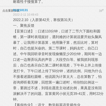
耐着性子慢慢算了。
911210131
#
点击重新加载
38
2022-2-11 10:49:43
2022.2.10（入群第42天，寒假第31天）
一、聚焦反馈
【盲算口述】：口述110分钟，口述了二节六下圆柱和圆
锥，第一课时表现挺好，遇到难的计算就说要开始头脑风
暴了，让我用计算器算，他用脑子算，然后比对，算对
时，自己也挺兴奋的。第二节课时，妈妈去忙，自己口
述。中午我回听录音时发现偷懒至少20分钟，期间有一边
口述一边掰弄玩具的声音，大段空白等。被我抓到现形
后，自己也表示自己第二课时表现差，下午补上并上传接
龙打卡。下午口述上传了50分钟，述的比例。问他为什么
不接着述圆柱圆锥，他说因为计算太大，总在算数了，怕
咨询师听着无聊，回想第一遍口述时，特别怕比例这一
章，要跳过不述，到现在愿意主动述比例，果真是没有回
滚解决不了的问题。盲算黄冈小状元页39-41页，用时22分
钟。
【寒假作业】：语文、数学和英语常规作业