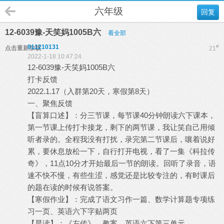
六年级
回复
12-6039豫-天笑妈1005B六
看全部
911210131
#
点击重新加载
21
2022-1-18 10:47:24
12-6039豫-天笑妈1005B六
打卡反馈
2022.1.17（入群第20天，寒假第8天）
一、聚焦反馈
【盲算口述】：分三节课，每节课40分钟朗读六下课本，
第一节课上传打卡接龙，剩下的两节课，我让笑自己用倾
听者录的。全程我没有打扰，录完第二节课后，嚷着说好
累，要休息放松一下，自行打开电视，看了一集《科拉传
奇》，11点10分才开始最后一节的朗读。回听了录音，语
速不快不慢，有些生涩，感觉还是比较专注的，有时课后
的题在读的时候有说答案。
【寒假作业】：完成了语文习作一篇、数学计算题专项练
习一页、英语六下字贴两页
【晨读】：《左传》、教案、英语六下第三单元