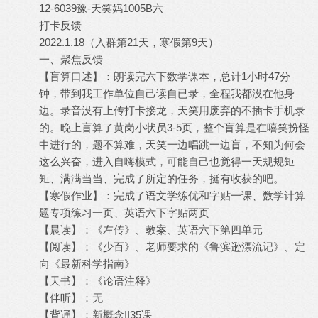
12-6039豫-天笑妈1005B六
打卡反馈
2022.1.18（入群第21天，寒假第9天）
一、聚焦反馈
【盲算口述】：朗读完六下数学课本，总计1小时47分
钟，带到我工作单位自己读自已录，全程我都没在他身
边。录音没有上传打卡接龙，天笑用废弃的不插卡手机录
的。晚上盲算了黄岗小状员3-5页，整个盲算是在嘻笑扮怪
中进行的，题不算难，天笑一边唱跳一边盲，不知为何会
这么兴奋，进入自嗨模式，可能自己也觉得一天规规矩
矩、满满当当、完成了所定的任务，挺有收获的吧。
【寒假作业】：完成了语文学练优和字贴一课、数学计算
题专项练习一页、英语六下字贴两页
【晨读】：《左传》、教案、英语六下第四单元
【阅读】：《少百》、老师要求的《鲁滨逊漂流记》、定
向《最新科学指南》
【天书】：《论语注释》
【伴听】：无
【背诵】：新概念II35课