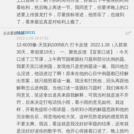
上口述两节，剩下的时间写作业，好留出下午整块的时间
看哈利，然后晚上再述一节。我同意了，但要求晚上的口
述要上传接龙打卡，尽量按标准述，他答应了，也做到
了，看来最近真是对哈利上瘾了。
911210131
#
点击重新加载
32
2022-1-29 18:47:01
12-6039豫-天笑妈1005B六 打卡反馈 2022.1.28（入群第
30天，寒假第19天） 一、聚焦反馈 【盲算口述】：今天
口述了三节课，上午两节园锥圆柱习题和部分比例的题。
我要天笑口述例题，发现他只是把例题读一遍。我问他怎
么没述，他说述过了啊！原来在他的心目中例题都已经解
出答案，就只能照着读一遍。我没有打扰他，回头再跟他
解释怎么述例题。当他口述一道圆柱习题时，我们俩有不
同意见，笑还拿出道具来跟我解释，可我当时就是迷不开
窍，后来决定打电话找小雨，看小雨的意见如何。就这
样，开着免提听小雨讲题，当听到小雨的解题思路和他的
完全吻合后，得意地哈哈大笑。这种完胜老妈的感觉简直
不要太爽。我说，看这就是我没好好审题的结果，还有就
是没好好读你的数学书。他开心得接着口述了。晚上按约