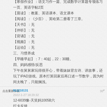
【寒假作业】：语文习作一篇、完成数学计算题专项练习
一页、英语字帖2页
【晨读】：教案、英语课本、语文课本
【阅读】：《少百》、英哈第二册看了三章。
【天书】：无
【伴听】：无
【背诵】：无
【视频】：无
【运动】：无
三、习惯养成
【早睡早起】：7：40起，22：30睡。
四、妈妈感悟/反思
下午在舅舅家玩得很开心，带着妹妹背古诗、讲故事，还
玩了IPAD游戏。原本打算回家后再口述一节数学，因为时
间太晚了，只能搁浅。
911210131
#
点击重新加载
30
2022-1-27 18:20:32
12-6039豫-天笑妈1005B六
打卡反馈