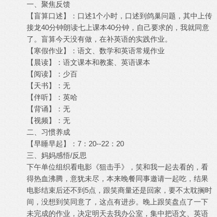
一、聚焦反馈
【盲算口述】：口述1个小时，口述到鸽巢问题，其中上传
接龙40分钟朗读七上课本40分钟，自己要求的，我就同意
了。盲算今天没有做，在补英语的实践作业。
【寒假作业】：语文、数学和英语常规作业
【晨读】：语文课本和教案、英语课本
【阅读】：少百
【天书】：无
【伴听】：英哈
【背诵】：无
【视频】：无
二、习惯养成
【早睡早起】：7：20--22：20
三、妈妈感悟/反思
下午单位组织看电影《狙击手》，笑和我一起去看的，看
得热血沸腾，意犹未尽，本来晚餐同事邀请一起吃，结果
电影结束后还不到5点，跟笑商量还是回家，要不太耽搁时
间，没想到笑同意了，这点有进步。晚上跟笑盘点了一下
未完成的作业，决定明天去我办公室，集中把语文、英语