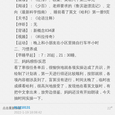
【阅读】：《少百》、老师要求的《鲁滨逊漂流记》、定
向《最新科学指南》 、睡前看了英文《哈利》第一册9页
【天书】：《论语注释》
【伴听】：无
【背诵】：新概念II34课
【视频】：《科拉传奇》
【运动】：晚上和小朋友在小区里骑自行车半小时
二、习惯养成
【早睡早起】：7：20起，21：30睡。
三、妈妈感悟/反思
看了寒假任务单后，很愉快地就各项实操达成了共识，并
绘制了计划表，第一天进行得还比较顺利，按部就班，各
项内容都涉及到了。盲算没有进行，时间太晚了，临时改
成裸看哈利，很高兴地接受了，发现他在看英文版时，有
把中文拿出来，放旁边借鉴。妈妈还没有开始朗读，今天
抽时间实操一下。
911210131
#
点击重新加载
22
2022-1-19 18:08:42