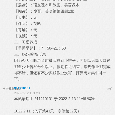
【晨读】：语文课本和教案、英语课本
【阅读】：少百、英哈第第四部2章
【天书】：无
【伴听】：英哈
【背诵】：无
【视频】：无
二、习惯养成
【早睡早起】：7：50--21：50
三、妈妈感悟/反思
因为今天回听录音时被我抓到小辫子，同意以后每天口述
都至少上传30分钟以上。假期临近结束，常规作业都完成
得不错，但还有不少实践作业没写，打算周末集中补一
下。
911210131
#
点击重新加载
39
2022-2-12 11:17:33
本帖最后由 911210131 于 2022-2-13 11:46 编辑
2022.2.11（入群第43天，寒假第32天）