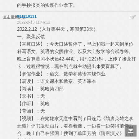
的手抄报类的实践作业拿下。
911210131
#
点击重新加载
40
2022-2-13 11:46:12
2022.2.12（入群第44天，寒假第33天）
一、聚焦反馈
【盲算口述】：今天口述暂停了，早上和我一起来到单位
补写语文、英语的实践作业、以及六上数学综合试卷等。
晚上盲算黄冈小状员42-44页，用时22分钟，上传了接龙打
卡，过程很愉悦，现在到点就主动提出来要盲算了。
【寒假作业】：语文、数学和英语常规作业
【晨读】：语文课本和教案、英语课本
【阅读】：英哈第四部
【天书】：无
【伴听】：英哈
【背诵】：无
【视频】：在姥姥家无意中看到了田连元《隋唐英雄之李
元霸》评书版动画片，看得着迷，一边看一边笑得前仰后
合，晚上自己在强国上搜到了单田芳的《隋唐演义》，听