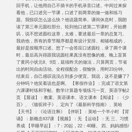
回手机，让他用自己不插卡的手机录音口述。中间过来探
看他，已口述完一节课，口述了前两章的做一做和练习
题。我惊叹怎么这么快？他说题简单。课间休息时，我朗
读了第三单元圆柱部分。轮到他口述第二节课时，开始磨
叽，说不想述圆柱这章，太难，要述最后一章的总复习。
我劝他，所有的章节顺序都是有设计安排、相辅相成的，
最好是按顺序口述。想了一会答应口述圆柱，录了两个课
时，最后高兴得跟我说圆柱果真没有想像的难。晚上盲算
了黄冈小状元8、9页，延续昨天的做法，只算两页，节省
出的时间自由活动。全程很配合，很愉快，用时23分钟。
结束后，自己感叹说没占到多少便宜。我说，这不是赚了7
分钟吗？他笑着说也是啊。 【寒假作业】：完成了语文第
六课课时练和字帖、数学计算题专项练习一页、英语字帖2
页 【晨读】：教案、英语课本、语文课本 【阅读】：《少
百》、《骆驼祥子》、定向了《最新科学指南》、英哈
【天书】：《论语注释》 【伴听】：英哈一个半小时 【背
诵】：新概念II37课 【视频】：无 【运动】：无 三、习惯
养成 【早睡早起】：7：20起，22：40睡。 四、妈妈感悟/