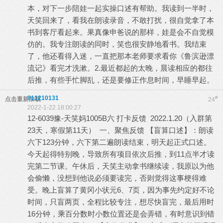
本，对下一步陪娃一起实操口述有帮助。我读到一半时，
天笑回来了，看我在朗读录音，不敢打扰，很自觉拿了本
书到客厅看起来。果真像申爸说的那样，娃是会不自觉模
仿的。我专注朗读的同时，笑也很安静地看书。我结束
了，他还看得入迷，一直把那本老师要求看你《鲁滨逊漂
流记》看完才洗漱。2.最近都起的太晚，晨读相应的都往
后推，有些手忙脚乱，还是要修正作息时间，早睡早起。
911210131
#
点击重新加载
24
2022-1-22 18:00:27
12-6039豫-天笑妈1005B六 打卡反馈 2022.1.20（入群第
23天，寒假第11天） 一、聚焦反馈 【盲算口述】：朗读
六下123分钟，六下第二遍朗读结束，明天起正式口述。
今天起得特别晚，导致所有项目依次后推，到11点半才读
完第二节课。午休后，天笑主动拿书继续读，我原以为他
会偷懒，没想到他说必须要读完，否则觉得这事梗得难
受。晚上盲算了黄冈小状元6、7页，因为事先约定好不论
时间，只盲两页，全程比较专注，想尽快盲完，最后用时
16分钟，乘百分数时小数位置还是会弄错，有时意识到错