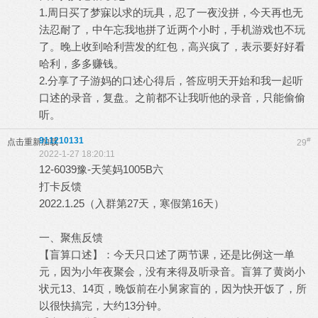
1.周日买了梦寐以求的玩具，忍了一夜没拼，今天再也无
法忍耐了，中午忘我地拼了近两个小时，手机游戏也不玩
了。晚上收到哈利营发的红包，高兴疯了，表示要好好看
哈利，多多赚钱。
2.分享了子游妈的口述心得后，答应明天开始和我一起听
口述的录音，复盘。之前都不让我听他的录音，只能偷偷
听。
911210131
#
点击重新加载
29
2022-1-27 18:20:11
12-6039豫-天笑妈1005B六
打卡反馈
2022.1.25（入群第27天，寒假第16天）
一、聚焦反馈
【盲算口述】：今天只口述了两节课，还是比例这一单
元，因为小年夜聚会，没有来得及听录音。盲算了黄岗小
状元13、14页，晚饭前在小舅家盲的，因为快开饭了，所
以很快搞完，大约13分钟。