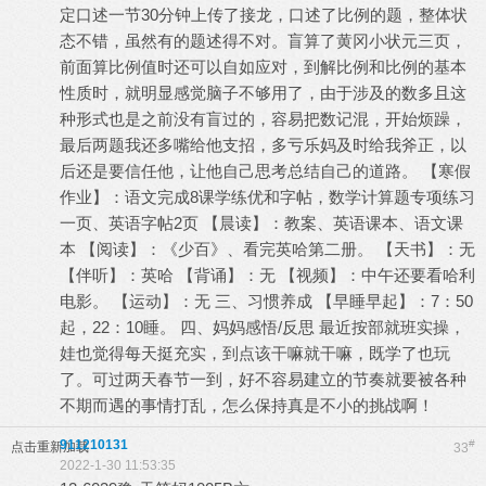
定口述一节30分钟上传了接龙，口述了比例的题，整体状
态不错，虽然有的题述得不对。盲算了黄冈小状元三页，
前面算比例值时还可以自如应对，到解比例和比例的基本
性质时，就明显感觉脑子不够用了，由于涉及的数多且这
种形式也是之前没有盲过的，容易把数记混，开始烦躁，
最后两题我还多嘴给他支招，多亏乐妈及时给我斧正，以
后还是要信任他，让他自己思考总结自己的道路。 【寒假
作业】：语文完成8课学练优和字帖，数学计算题专项练习
一页、英语字帖2页 【晨读】：教案、英语课本、语文课
本 【阅读】：《少百》、看完英哈第二册。 【天书】：无
【伴听】：英哈 【背诵】：无 【视频】：中午还要看哈利
电影。 【运动】：无 三、习惯养成 【早睡早起】：7：50
起，22：10睡。 四、妈妈感悟/反思 最近按部就班实操，
娃也觉得每天挺充实，到点该干嘛就干嘛，既学了也玩
了。可过两天春节一到，好不容易建立的节奏就要被各种
不期而遇的事情打乱，怎么保持真是不小的挑战啊！
911210131
#
点击重新加载
33
2022-1-30 11:53:35