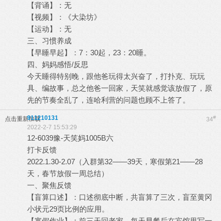
【背诵】：无
【视频】：《大染坊》
【运动】：无
三、习惯养成
【早睡早起】：7：30起，23：20睡。
四、妈妈感悟/反思
今天睡得特别晚，跟他爸玩得太兴奋了，打扑克、玩玩
具、编故事，总之他爸一回家，天笑就感觉该放假了，原
先的节奏全乱了，连哈利营的问题也顾不上答了。
911210131
#
点击重新加载
34
2022-2-7 15:53:29
12-6039豫-天笑妈1005B六
打卡反馈
2022.1.30-2.07（入群第32——39天，寒假第21——28
天，春节放假一周总结）
一、聚焦反馈
【盲算口述】：口述彻底中断，共盲算了三次，盲至黄冈
小状元29页比例的应用。
【寒假作业】：前三天回老家，每天早餐后在宾馆里写一