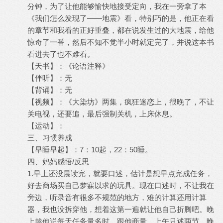
分钟，为了让他能够愉快地接受定向，我在一旁拿了本
《我们怎么发现了——地震》看，特别巧的是，他正在看
的章节和我看的正好重叠，都在说发生过的大地震，给他
惊奇了一番，然后不知不觉半小时就定完了，并说这本书
看进去了也不难看。
【天书】：《论语注释》
【伴听】：无
【背诵】：无
【视频】：《大染坊》两集，疯狂迷恋上，很晚了，不让
关电视，还要追，最后强制关机，上床休息。
【运动】：
三、习惯养成
【早睡早起】：7：10起，22：50睡。
四、妈妈感悟/反思
1.早上还没晨读完，就要口述，估计是想早点完成任务，
好去商场买自己梦寐以求的玩具。现在口述时，不让我在
旁边，听录音有很多不规范的地方，难的计算还用计算
器，我也没拆穿他，想着这第一遍就让他自己折腾吧。晚
上趁他说每天任务量多时，跟他商量，上午只述两节，晚