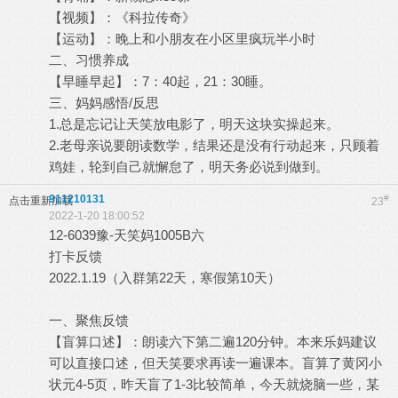
【视频】：《科拉传奇》
【运动】：晚上和小朋友在小区里疯玩半小时
二、习惯养成
【早睡早起】：7：40起，21：30睡。
三、妈妈感悟/反思
1.总是忘记让天笑放电影了，明天这块实操起来。
2.老母亲说要朗读数学，结果还是没有行动起来，只顾着
鸡娃，轮到自己就懈怠了，明天务必说到做到。
911210131
#
点击重新加载
23
2022-1-20 18:00:52
12-6039豫-天笑妈1005B六
打卡反馈
2022.1.19（入群第22天，寒假第10天）
一、聚焦反馈
【盲算口述】：朗读六下第二遍120分钟。本来乐妈建议
可以直接口述，但天笑要求再读一遍课本。盲算了黄冈小
状元4-5页，昨天盲了1-3比较简单，今天就烧脑一些，某