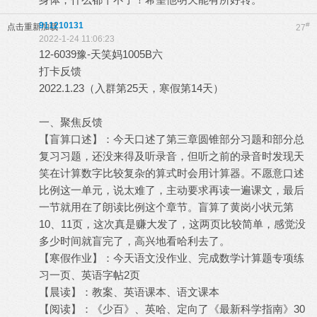
911210131
#
点击重新加载
27
2022-1-24 11:06:23
12-6039豫-天笑妈1005B六
打卡反馈
2022.1.23（入群第25天，寒假第14天）
一、聚焦反馈
【盲算口述】：今天口述了第三章圆锥部分习题和部分总
复习习题，还没来得及听录音，但听之前的录音时发现天
笑在计算数字比较复杂的算式时会用计算器。不愿意口述
比例这一单元，说太难了，主动要求再读一遍课文，最后
一节就用在了朗读比例这个章节。盲算了黄岗小状元第
10、11页，这次真是赚大发了，这两页比较简单，感觉没
多少时间就盲完了，高兴地看哈利去了。
【寒假作业】：今天语文没作业、完成数学计算题专项练
习一页、英语字帖2页
【晨读】：教案、英语课本、语文课本
【阅读】：《少百》、英哈、定向了《最新科学指南》30