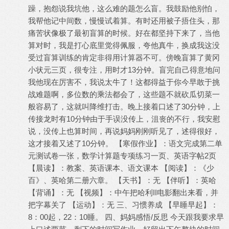
躁，抱怨说我坑他，这么难的题怎么盲。我鼓励他别怕，
我帮他记中间数，慢慢试着算。有时还用被子捂住头，那
痛苦状像极了最初盲算的时候。好在都坚持下来了，当他
算对时，我是打心底里觉得佩服，夸他真牛，换成我这没
受过盲算训练的肯定非得用计算器不可。傍晚盲算了黄冈
小状元三页，很专注，用时才13分钟。盲完自己得意地问
我他现在厉害不，我说太牛了！这都得益于你今早敢于挑
战难题啊，多位数的乘法都会了，这些题不就砍瓜切菜一
般容易了，这就叫降维打击。晚上接着口述了30分钟，上
传接龙时有10分钟由于手误没传上，沮丧的不行，我安慰
说，没传上也算时间，再说妈妈刚刚听见了，述得很好，
这才接着又述了10分钟。 【寒假作业】：语文完成第二单
元测试卷一张，数学计算题专项练习一页、英语字帖2页
【晨读】：教案、英语课本、语文课本 【阅读】：《少
百》、英哈第二册六章。 【天书】：无 【伴听】：英哈
【背诵】：无 【视频】：中午把哈利II电影翻出来看，并
把字幕关了 【运动】：无 三、习惯养成 【早睡早起】：
8：00起，22：10睡。 四、妈妈感悟/反思 今天跟我要求早