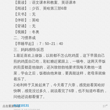
【晨读】：语文课本和教案、英语课本
【阅读】：少百、英哈第三部6章
【天书】：无
【伴听】：英哈
【背诵】：无
【视频】：冬奥
二、习惯养成
【早睡早起】：7：50--21：40
三、妈妈感悟/反思
1.最近喜欢上做饭，以前都不怎么吃鸡蛋，这下早晨自己
煎的鸡蛋自己吃，彩虹糖赶紧跟上，一顿夸。这两天早饭
的煎蛋都是他做的，还兴致勃勃地要求我每天教他一道
菜，学会之后，饭都由他来做，要真能这样，老母亲就偷
着乐了。
2.哈利终于又捡起来了，今天看了六章，感觉娃看英哈好
快啊，感觉没过多久，就说看完了6章，也不知道咋看的，
问他还说都看懂了。
911210131
#
点击重新加载
37