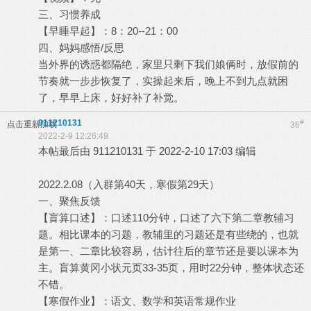
三、习惯养成
【早睡早起】：8：20--21：00
四、妈妈感悟/反思
当外界的诱惑都隔绝，家里只剩下我们娘俩时，放假前的
节奏就一步步恢复了，实操起来后，晚上不到九点就困
了，早早上床，好好补了补觉。
911210131
#
点击重新加载
36
2022-2-9 12:26:49
本帖最后由 911210131 于 2022-2-10 17:03 编辑
2022.2.08（入群第40天，寒假第29天）
一、聚焦反馈
【盲算口述】：口述110分钟，口述了六下第二章教辅习
题。相比课本的习题，教辅里的习题还是有些绕的，也就
是第一、二章比较容易，估计往后的章节还是要以课本为
主。盲算黄冈小状元页33-35页，用时22分钟，整体状态还
不错。
【寒假作业】：语文、数学和英语常规作业