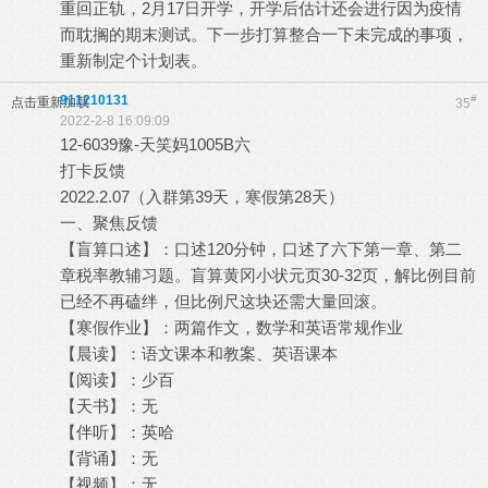
重回正轨，2月17日开学，开学后估计还会进行因为疫情
而耽搁的期末测试。下一步打算整合一下未完成的事项，
重新制定个计划表。
911210131
#
点击重新加载
35
2022-2-8 16:09:09
12-6039豫-天笑妈1005B六
打卡反馈
2022.2.07（入群第39天，寒假第28天）
一、聚焦反馈
【盲算口述】：口述120分钟，口述了六下第一章、第二
章税率教辅习题。盲算黄冈小状元页30-32页，解比例目前
已经不再磕绊，但比例尺这块还需大量回滚。
【寒假作业】：两篇作文，数学和英语常规作业
【晨读】：语文课本和教案、英语课本
【阅读】：少百
【天书】：无
【伴听】：英哈
【背诵】：无
【视频】：无