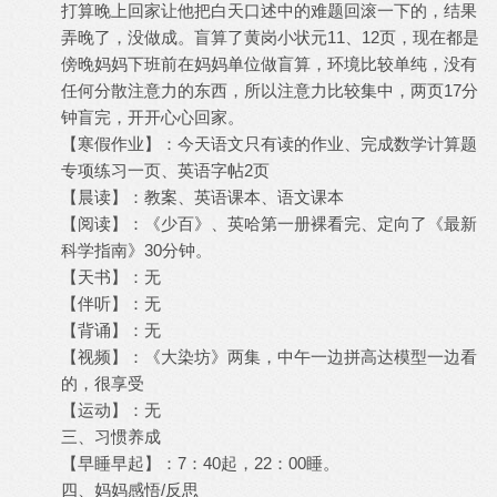
打算晚上回家让他把白天口述中的难题回滚一下的，结果
弄晚了，没做成。盲算了黄岗小状元11、12页，现在都是
傍晚妈妈下班前在妈妈单位做盲算，环境比较单纯，没有
任何分散注意力的东西，所以注意力比较集中，两页17分
钟盲完，开开心心回家。
【寒假作业】：今天语文只有读的作业、完成数学计算题
专项练习一页、英语字帖2页
【晨读】：教案、英语课本、语文课本
【阅读】：《少百》、英哈第一册裸看完、定向了《最新
科学指南》30分钟。
【天书】：无
【伴听】：无
【背诵】：无
【视频】：《大染坊》两集，中午一边拼高达模型一边看
的，很享受
【运动】：无
三、习惯养成
【早睡早起】：7：40起，22：00睡。
四、妈妈感悟/反思