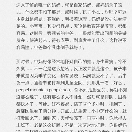
深入了解的唯一的妈妈，就是自家妈妈。那妈妈为了孩
儿，什么都不顾了那是。那时候，孩子小么，对吧？可这
本身就是问题：客观的，明摆着道理，妈妈是没办法看清
楚的。小宝宝，其实很容易，无论是教育还是养育，都很
容易。这时候，旁观者的申爸，一眼就能看出问题的关键
所在，解决起来，得心应手。到底发生了什么，这样说不
容易懂，申爸举个具体例子就好了。
那时候，申妈好像经常地怀疑自己的娃，身生重病，将不
久矣……不一定是这么想哈，反正效果就是这个。孩子本
来就是因为季节变化，稍有发烧，妈妈就受不了了。后半
夜一点，逼着申爸打车到儿童医院。到那儿一看，好么，
peopel mountain people sea。你不到儿童医院，你就不知
道那么晚了，还有那么多人不睡觉。然后就是排队，困得
都快木了，等诊。好不容易，搞了两个多小时，排到了，
急症医生看了两分钟，开点儿抗生素，小中药什么的，就
打发回来了。回到家，天就快亮了。再两小时，你就得去
上班了。老是这么折腾，不是一次两次地折腾。你跟妈妈