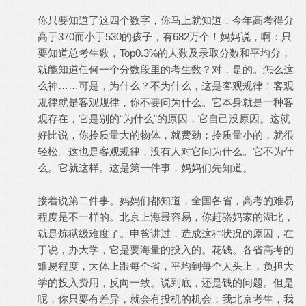
你只要知道了这四个数字，你马上就知道，今年高考得分
高于370而小于530的孩子，有682万个！妈妈说，啊：只
要知道总考生数，Top0.3%的人数及录取分数和平均分，
就能知道任何一个分数段里的考生数？对，是的。怎么这
么神……可是，为什么？不为什么，这是客观规律！客观
规律就是客观规律，你不要问为什么。它本身就是一种客
观存在，它是别的“为什么”的原因，它自己没原因。这就
好比说，你拎质量大的物体，就费劲；拎质量小的，就很
轻松。这也是客观规律，没有人对它问为什么。它不为什
么。它就这样。这是第一件事，妈妈们先知道。
接着说第二件事。妈妈们都知道，全国各省，高考的难易
程度是不一样的。北京上海最容易，你赶骆妈家的湖北，
就是炼狱级难度了。申爸讲过，造成这种状况的原因，在
于说，办大学，它是要海量的投入的。花钱。各省高考的
难易程度，大体上跟每个省，平均到每个人头上，负担大
学的投入费用，反向一致。说到底，还是钱的问题。但是
呢，你只要有差异，就会有投机的机会：我北京考生，我