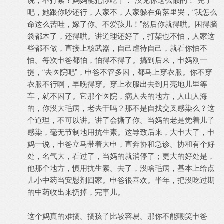
说，不打紧？妈妈能把你吃了：“没见你这么懒的！”完了
吧，她跟你吵还行，人家不，人家躲在角落里哭，“我怎么
命这么苦哇，嫁了你。不爱孩儿！”然后你就得哄。困得脑
袋都木了，还得哄。讲道理还好了，打架也不怕，人家这
些都不做，直接上核武器，自己虐待自己，就看你怕不
怕。每次申爸都怕，怕得不得了。搞到后来，申妈刚一
提，“去医院吧”，申爸不管多困，都马上穿衣服。你不穿
衣服不行啊，早晚得穿。穿上衣服出去到月亮地儿里等
车，就不困了。它那个医院，病人去的地方，人山人海
的，你没大毛病，老去干吗？那不是自找交叉感染么？这
个道理，不可以讲。讲了会撕了你。当妈的老是觉着儿子
感染，毫无节制地用抗生素。这导致后来，大申大了，申
妈一说，申爸立马带着大申，直奔协和急诊。协和有个好
处，名气大，看过了，当妈的就消停了；更大的好处是，
他那个地方，慎用抗生素。去了，没啥毛病，基本上给点
儿小中药当安慰剂回家。申爸很喜欢。半年，把没吃过期
的中药收出来扔掉，完事儿。
这个妈真的难搞。搞孩子比较容易。那你不能嘲笑申爸