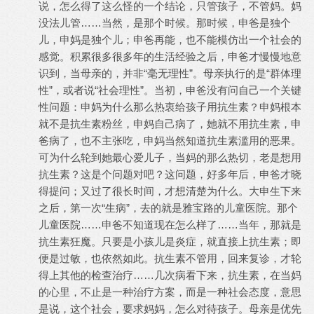
说，怎么得了这么怪的一个结论，只管孩子，不管妈。妈
没法儿管……当然，是那个时候。那时候，申爸是独个
儿，申妈是独个儿；申爸再能，也不能模仿出一个社会的
感觉。积累很多很多年的生活经验之后，申爸才慢慢地意
识到，当母亲的，并非“毫无理性”。母亲执行的是“群体理
性”，或者说“社会理性”。当初，申爸没有问自己一个关键
性问题：申妈为什么那么热衷给孩子用抗生素？申妈根本
就不是抗生素粉丝，申妈自己病了，她就不用抗生素，申
爸病了，也不主张吃，申妈当然知道抗生素滥用的恶果。
可为什么轮到她最心爱儿子，当妈的那么热切，老是想用
抗生素？这是个问题对吧？这问题，好多年后，申爸才晓
得提问；又过了很长时间，才想清楚为什么。大申生下来
之后，第一次“生病”，去的就是雅宝路的儿童医院。那个
儿童医院……申爸不知道现在怎么样了……当年，那就是
抗生素狂魔。只要是小孩儿是炎症，就直接上抗生素；即
便是过敏，也依然如此。抗生素不管用，回来复诊，才轮
得上其他的检查治疗……几次病看下来，抗生素，在当妈
的心里，不止是一种治疗方案，而是一种社会态度，意思
是说，这个社会，要求妈妈，怎么对待孩子。母亲是优先