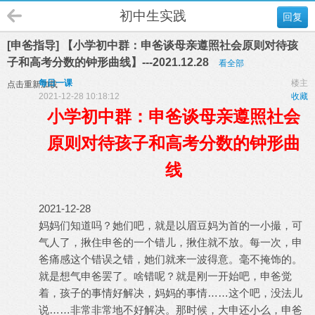
初中生实践
回复
[申爸指导] 【小学初中群：申爸谈母亲遵照社会原则对待孩
子和高考分数的钟形曲线】---2021.12.28
看全部
每日一课
楼主
点击重新加载
2021-12-28 10:18:12
收藏
小学初中群：申爸谈母亲遵照社会
原则对待孩子和高考分数的钟形曲
线
2021-12-28
妈妈们知道吗？她们吧，就是以眉豆妈为首的一小撮，可
气人了，揪住申爸的一个错儿，揪住就不放。每一次，申
爸痛感这个错误之错，她们就来一波得意。毫不掩饰的。
就是想气申爸罢了。啥错呢？就是刚一开始吧，申爸觉
着，孩子的事情好解决，妈妈的事情……这个吧，没法儿
说……非常非常地不好解决。那时候，大申还小么，申爸