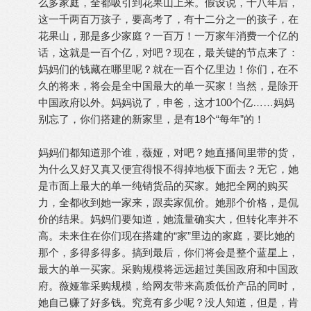
么多家庭，全都吸引到花果山上来。假设说，十八年后，
这一千两百万孩子，要高考了，有十二分之一的孩子，在
花果山，那是多少家庭？一百万！一万家年消费一个亿的
话，这就是一百个亿，对吧？现在，最关键的节点来了：
妈妈们的钱藏在哪里呢？就在一百个亿里边！你们，在不
久的将来，将会是全中国最大的单一买家！当然，是除开
中国政府以外。妈妈说了，申爸，这才100个亿
……
妈妈
别忘了，你们搭建的新家里，是有18个“每年”的！
妈妈们都知道那个谁，薇娅，对吧？她直播间里带的货，
为什么又好又真又便宜得恨不得掉地板下面去？无它，她
是市面上最大的单一纯销货品的买家。她把全网的购买
力，全都收到她一家来，跟卖家侃价。她那个价格，是侃
价的结果。妈妈们要知道，她流量确实大，但转化率并不
高。未来住在你们现在搭建的“家”里边的家庭，要比她的
那个，多得多得多。搞到最后，你们将会是整个蓝星上，
最大的单一买家。采购规模将远远超过美国政府和中国政
府。薇娅靠采购规模，给网友带来高质低价产品的同时，
她自己赚了好多钱。究竟有多少呢？没人知道，但是，肯