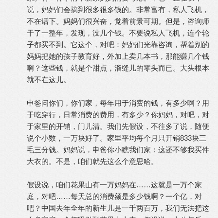
说，妈妈们会搞到很多很多钱的。非常富有，私人飞机，
不在话下。妈妈们很兴奋，觉着前景可期。但是，咨询师
干了一整年，发现，没几个钱。不要说私人飞机，连个轮
子都买不到。它这个，对吧：妈妈们光靠咨询，帮着别的
妈妈把她的孩子教育好，外加上卖几本书，那能赚几个钱
啊？这些钱，就是个甜点，溜缝儿的零头而已。大头根本
就不在这儿。
申爸问你们，你们家，每年用于消费的钱，有多少啊？用
于吃穿行，日常消费的费用，有多少？你妈妈，对吧，对
于家里的开销，门儿清。我们先假设，不往多了说，随便
说个小数，一万块好了。家里平均每个月只开销833块三
毛三分钱。妈妈说，申爸你小瞧我们家：这还不够我买件
大衣的。不是，咱们就先这么个意思哈。
假设说，咱们花果山有一万妈妈在
……
这就是一万个家
庭，对吧
……
每天总的消费额是多少钱啊？一个亿，对
吧？中国去年全年的新生儿是一千两百万，我们无法把这