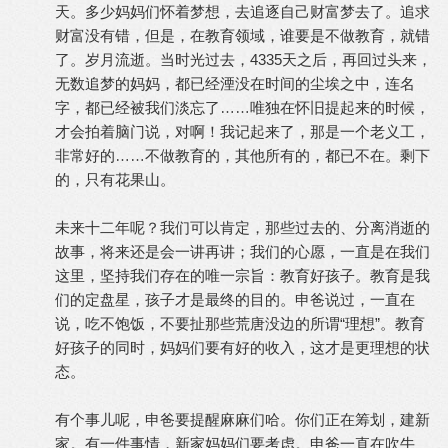
天。多少妈妈们怀着梦想，去追逐自己财富梦去了。追求
财富没有错，但是，在教育领域，谁要是不做教育，就错
了。岁月流逝。当时光过去，4335天之后，再回过头来，
无数追梦的妈妈，都已经湮没在时间的尘埃之中，连名
字，都已经被我们淡忘了
……
唯独在怀旧提起来的时候，
才会拍着脑门说，对啊！我记起来了，那是一个老义工，
非常好的
……
不做教育的，其他所有的，都已不在。剩下
的，只有花果山。
未来十二年呢？我们可以肯定，那些过去的、分离消逝的
故事，将来还是会一讲再讲；我们的心愿，一直是在我们
这里，坚持我们存在的唯一宗旨：教育好孩子。教育是我
们的定盘星，孩子才是最终的目的。申爸说过，一直在
说，吃不饱饭，不要扯那些荒唐没边的所谓“理想”。教育
好孩子的同时，妈妈们要有好的收入，这才是更理想的状
态。
有个事儿呢，申爸要提醒麻麻们哈。你们正在筹划，建新
家。有一件事情，新家妈妈们要考虑。申爸一直在吹牛