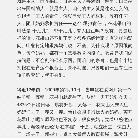
就是主人。而花果山，谁是主人？每遇到一件事，自己站
出来照料的人，就是主人。咱们的主人就是这么定义的。
你担当了主人的责任，你就享受主人的权利。没有任何
人，阻止妈妈承担责任——这个“承担责任”，在花果山的
叫法是“干活儿”。 想干活儿，有人阻止吗？没有。要是这
样的话，花果山还不乱了套？很多妈妈肯定会有这样的疑
问。申爸肯定地跟妈妈们说：不会。为什么呢？原因很简
单，每个妈妈，都有一个需要教育的孩子。教育是我们保
持问题，不会乱的根本原因。而咱们的宗旨，也是牢牢地
扎根在教育这个根基上，毫不动摇。只要咱们一直专注把
孩子教育好，就不会乱。
将近12年前，2009年的2月13日，当申爸在爱网开第一个
帖子那一霎那，花果山就诞生了。从那一天开始到今天，
4335个日出日落，晨雾升起，又落下。花果山人来人往，
妈妈们去了一茬又一茬。为什么很多很优秀的妈妈，离开
花果山了呢？原因倒也不复杂：很多妈妈，觉着申爸这点
事儿，精髓早已经“尽在掌握”，于是，独立出去，试图大
干一场去了。那些年，资本大举侵入教育领域，鸡犬升