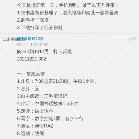
今天是进群第一天，手忙脚乱。做了以下几件事：
1.把书桌初步整理了，明天继续和娃儿一起断舍离
2.调整椅子高度
3.下载打印了部分资料
闽-KK妈1312男
地板
点击重新加载
2022-1-1 16:07:46
闽-KK妈1312男二打卡反馈
20211221-002
一、常规反馈
1.作息：7:00起床21:30睡。午睡1小时。
2.盲算：无
3.自主阅读：三毛流浪记。
4.伴听：中国神话故事1.5小时
5.朗读：语文课本
6.写字：数字控笔1面；各字一行
7.英语：伴听RAZ
8.运动：跳绳