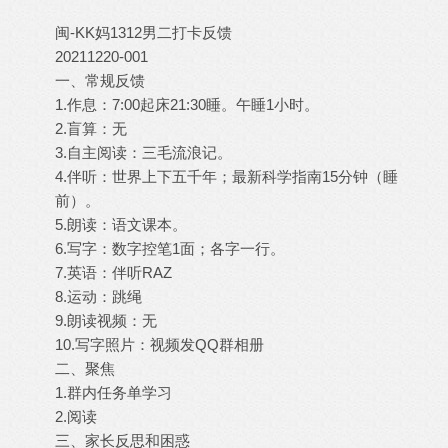
闽-KK妈1312男二打卡反馈
20211220-001
一、常规反馈
1.作息：7:00起床21:30睡。午睡1小时。
2.盲算：无
3.自主阅读：三毛流浪记。
4.伴听：世界上下五千年；最新科学指南15分钟（睡
前）。
5.朗读：语文课本。
6.写字：数字控笔1面；各字一行。
7.英语：伴听RAZ
8.运动：跳绳
9.朗读视频：无
10.写字照片：视频发QQ群相册
二、聚焦
1.群内任务单学习
2.阅读
三、家长反思和困惑