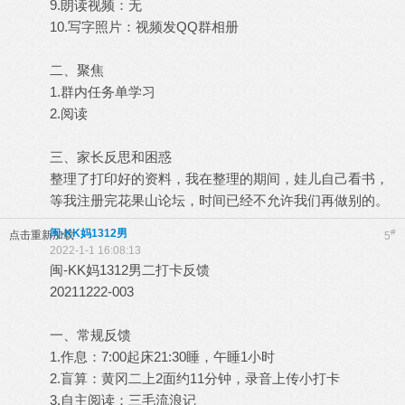
9.朗读视频：无
10.写字照片：视频发QQ群相册
二、聚焦
1.群内任务单学习
2.阅读
三、家长反思和困惑
整理了打印好的资料，我在整理的期间，娃儿自己看书，
等我注册完花果山论坛，时间已经不允许我们再做别的。
闽-KK妈1312男
#
点击重新加载
5
2022-1-1 16:08:13
闽-KK妈1312男二打卡反馈
20211222-003
一、常规反馈
1.作息：7:00起床21:30睡，午睡1小时
2.盲算：黄冈二上2面约11分钟，录音上传小打卡
3.自主阅读：三毛流浪记