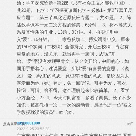
治：学习探究诊断∽第2课《只有社会主义才能救中国》，
共20题。 化学：学习探究诊断化学～必修1～第2节离子反
应专题二，第三节氧化还原反应专题二 ，共31题。 2、陈
述数学课本一元二次方程的解集，6分钟。 3、捋不等式关
系及其性质的作业，13题，9分钟。 4、捋实词引申
义“爱”，15分钟。 二、家爸反馈 1、捋实词引申义。原来
的150个实词（二校稿）全部捋完，开启三校稿，肯定有
重复的地方，没关系，就当再学一遍呗，从“爱”开
始。“爱”字没有发现甲骨文，从金文开始，中间的心，如
同用手捂着心，述说爱意，所以“爱”有喜爱的意思，《说
文》“爱，惠也”的意思，竟也有行走的意思，是说因为太
喜爱而为他（她）奔走，头一回听说。引申为爱，喜欢、
怜悯，可惜、舍不得。这个理解起来比较简单。 2、看学
小方圣经，2～4。今天时间富裕，多看了两集。长了不少
知识，被高教授一次，一次的感动着，感觉他是一位“被文
学教授耽误的演员”，哈哈哈。
18510081800
#
点击重新加载
189
2022-9-25 23:53:28
京家爸0611女十住家 20220925反馈 家爸反馈40分钟 看学