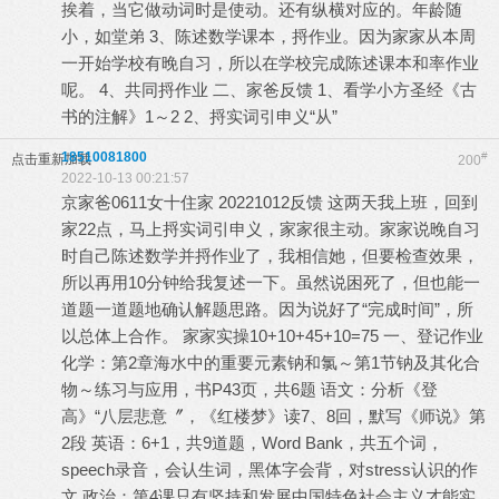
挨着，当它做动词时是使动。还有纵横对应的。年龄随
小，如堂弟 3、陈述数学课本，捋作业。因为家家从本周
一开始学校有晚自习，所以在学校完成陈述课本和率作业
呢。 4、共同捋作业 二、家爸反馈 1、看学小方圣经《古
书的注解》1～2 2、捋实词引申义“从”
18510081800
#
点击重新加载
200
2022-10-13 00:21:57
京家爸0611女十住家 20221012反馈 这两天我上班，回到
家22点，马上捋实词引申义，家家很主动。家家说晚自习
时自己陈述数学并捋作业了，我相信她，但要检查效果，
所以再用10分钟给我复述一下。虽然说困死了，但也能一
道题一道题地确认解题思路。因为说好了“完成时间”，所
以总体上合作。 家家实操10+10+45+10=75 一、登记作业
化学：第2章海水中的重要元素钠和氯～第1节钠及其化合
物～练习与应用，书P43页，共6题 语文：分析《登
高》“八层悲意〞，《红楼梦》读7、8回，默写《师说》第
2段 英语：6+1，共9道题，Word Bank，共五个词，
speech录音，会认生词，黑体字会背，对stress认识的作
文 政治：第4课只有坚持和发展中国特色社会主义才能实