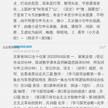
攴，打击的意思，原来是打理、整理头发。字形逐渐变
化，上面的“发”转变成了“山”。《说文》中“微，隐匿也”，
于是有了今天的解释也，有这个本意引申出未显露，不明
显，由不明显引申为太小、微小，又从微小引申出低贱、
卑下，由微小还引申出衰败、衰微。通假字，伺探、侦
察，又虚化为副词，略微、暗暗地。 2、看学《小方圣
经》～《韩非子∽第5集》
18510081800
#
点击重新加载
185
2022-9-18 01:01:49
京家爸0611女十住家 20220918反馈 一、家家反馈（登记
作业20分钟、陈述数学课本及捋解题思路30分钟、捋实词
引申义35分钟） 1、登记作业。语文：《劝学》感想、仿
写、近墨者黑论证共三题 数学：《学习探究诊断第一章～
集合与常用逻辑用语 测试5一集合与常用逻辑用语综合练
习》共14题 英语：第1课单词录音、阅读～7选5》，共11
题 物理：《学习探究诊断～第1章运动的描述》改错，共
12题 政治：《第2课只有社会主义才能救中国～第1框新民
主主义革命的胜利，共18题 化学：《学习探究诊断∽化学