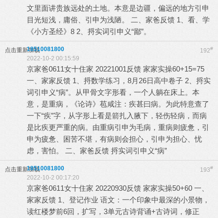
文里面讲贵族远处的土地。本意是边疆，偏远的地方引申
目光短浅，庸俗、引申为浅陋。 二、家爸反馈 1、看、学
《小方圣经》8 2、捋实词引申义“鄙”。
18510081800
#
点击重新加载
192
2022-10-2 00:15:59
京家爸0611女十住家 20221001反馈 家家实操60+15=75
一、家家反馈 1、捋数学练习，8月26日高中卷子 2、捋实
词引申义“病”。从甲骨文字形看，一个人躺在床上。本
意，是重病，《论诗》苞咸注：疾甚曰病。为此特意查了
一下“疾”字，从字形上看是箭扎入腋下，轻伤轻病，而病
是比疾更严重的病。由重病引申为毛病，重病则疲惫，引
申为疲惫、困苦不堪，有病则会担心，引申为担心、忧
虑，害怕。 二、家爸反馈 捋实词引申义“病”
18510081800
#
点击重新加载
193
2022-10-2 00:17:20
京家爸0611女十住家 20220930反馈 家家实操50+60 一、
家家反馈 1、登记作业 语文：一个印象中最深的小景物，
读红楼梦前6回，扩写，3单元古诗背诵+古诗词，修正