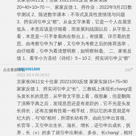
20+40+10=70 一、家家反馈 1、捋作业：2022年9月2日数
学测试 2、陈述数学课本：不等式及其性质情境与问题
3、捋实词引申义“察”。从金文字来看，它是一个人在屋里
低头，本意应该是仔细看，而发展到战国以后，从字形上
看，本意是一只手拿着肉在祭台上，有慎重、详尽看的意
思。由考察引申为了解，又引申为考察之后的推荐选举，
由仔细看，引申为看清楚明察，如明察秋毫。 二、家爸反
馈 1、看学小方圣经《诗经》9～10 2、捋实词引申义“察”
18510081800
#
点击重新加载
195
2022-10-4 00:18:52
京家爸0611女十住家 20221003反馈 家家实操15+75=90
家家反馈 1、捋实词引申义“长”。三教稿上体现长chang/是
头发长长的意思，从甲骨文字形上看，很形象，但是翻阅
了演释字典之后，发现意思还是有差距的，它不光是头发
长得长，还有左侧有拄着一根手杖，所以它的本意就是年
纪大的，与“幼”相对，所谓长幼有序。由此引申出首领、
长官等，又引申出生长、滋长、增长，还引申出成长，抚
养，长（v）的多了就引申出剩余、多余。长chang/，相对