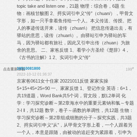
topic take and listen one，21题 物理：综合卷，6题 生
物：画核甘酸图 2、捋实词引申义“传”（chuan/），甲骨文
字形，如一只手拿着鱼传给一个人。本义传送、传授。把
人的事迹传送开来，读传（zhuan\） 把信息传递出去，有
驿站的意思，读传（zhuan\）。由驿站引申为驿站的车
马，因为驿站都有旅社，因此又引申出传（zhuan）为旅
舍的意思。 二、家爸反馈 1、看学小方圣经《楚辞》4，
《古书的注解》1 2、实词引申义“传”
18510081800
#
点击重新加载
199
2022-10-12 01:36:37
京家爸0611女十住家 20221011反馈 家家实操
5+15+45+25=90 一、家家反馈 1、登记作业 英语：6+1，
共19道题，Word Bank共5个词，背文段，默L2单词 化
学：学习探究诊断～第2章海水中的重要元素钠和氯～专题
2-I ‖，共12题 数学，卷子～函数的单调性，共12题 生物：
学习探究诊断～第2章组成细胞的分子～探究实践，共3题
2、捋实词引申义“从”，从甲骨文字形上看，一个人跟着另
一个人，本意是跟随，由被动的追赶变为紧跟着，引申为