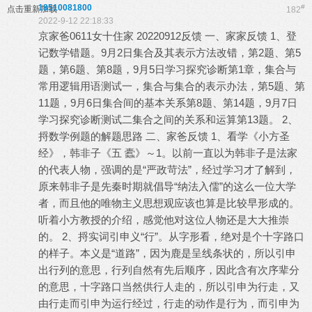
18510081800
#
点击重新加载
182
2022-9-12 22:18:33
京家爸0611女十住家 20220912反馈 一、家家反馈 1、登
记数学错题。9月2日集合及其表示方法改错，第2题、第5
题，第6题、第8题，9月5日学习探究诊断第1章，集合与
常用逻辑用语测试一，集合与集合的表示办法，第5题、第
11题，9月6日集合间的基本关系第8题、第14题，9月7日
学习探究诊断测试二集合之间的关系和运算第13题。 2、
捋数学例题的解题思路 二、家爸反馈 1、看学《小方圣
经》，韩非子《五 蠹》～1。以前一直以为韩非子是法家
的代表人物，强调的是“严政苛法”，经过学习才了解到，
原来韩非子是先秦时期就倡导“纳法入儒”的这么一位大学
者，而且他的唯物主义思想观应该也算是比较早形成的。
听着小方教授的介绍，感觉他对这位人物还是大大推崇
的。 2、捋实词引申义“行”。从字形看，绝对是个十字路口
的样子。本义是“道路”，因为鹿是呈线条状的，所以引申
出行列的意思，行列自然有先后顺序，因此含有次序辈分
的意思，十字路口当然供行人走的，所以引申为行走，又
由行走而引申为运行经过，行走的动作是行为，而引申为