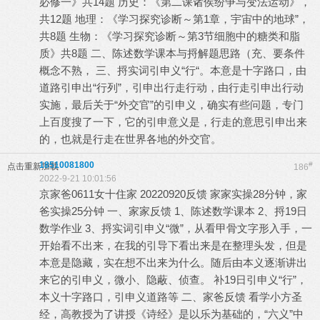
必修一》共14题 历史：《第二课诸侯纷争与变法运动》，
共12题 地理：《学习探究诊断～第1章，宇宙中的地球”，
共8题 生物：《学习探究诊断～第3节细胞中的糖类和脂
质》共8题 二、陈述数学课本与捋解题思路（充、要条件
概念不熟， 三、捋实词引申义“行“。本意是十字路口，由
道路引申出“行列”，引申出行走行动，由行走引申出行动
实施，最后关于“外交官”的引申义，确实有些问题，专门
上百度搜了一下，它的引申意义是，行走的意思引申出来
的，也就是行走在世界各地的外交官。
18510081800
#
点击重新加载
186
2022-9-21 10:01:56
京家爸0611女十住家 20220920反馈 家家实操28分钟，家
爸实操25分钟 一、家家反馈 1、陈述数学课本 2、捋19日
数学作业 3、捋实词引申义“微”，从看甲骨文字形入手，一
开始看不出来，在我的引导下看出来是在整理头发，但是
本意是隐藏，实在想不出来为什么。随后由本义逐渐讲出
来它的引申义，微小、隐蔽、侦查。 补19日引申义“行”，
本义十字路口，引申义道路等 二、家爸反馈 看学小方圣
经，高教授为了讲授《诗经》是以乐为基础的，“六义”中