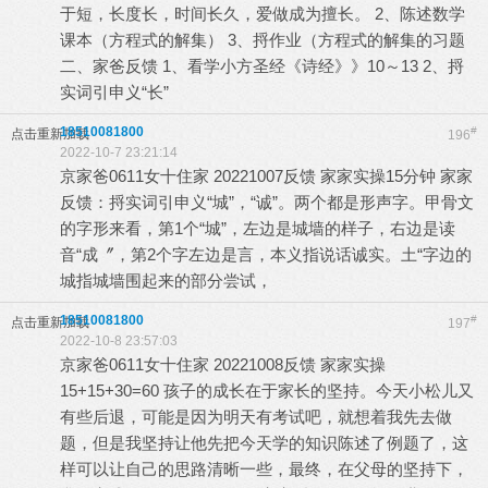
于短，长度长，时间长久，爱做成为擅长。 2、陈述数学
课本（方程式的解集） 3、捋作业（方程式的解集的习题
二、家爸反馈 1、看学小方圣经《诗经》》10～13 2、捋
实词引申义“长”
18510081800
#
点击重新加载
196
2022-10-7 23:21:14
京家爸0611女十住家 20221007反馈 家家实操15分钟 家家
反馈：捋实词引申义“城”，“诚”。两个都是形声字。甲骨文
的字形来看，第1个“城”，左边是城墙的样子，右边是读
音“成〞，第2个字左边是言，本义指说话诚实。土“字边的
城指城墙围起来的部分尝试，
18510081800
#
点击重新加载
197
2022-10-8 23:57:03
京家爸0611女十住家 20221008反馈 家家实操
15+15+30=60 孩子的成长在于家长的坚持。今天小松儿又
有些后退，可能是因为明天有考试吧，就想着我先去做
题，但是我坚持让他先把今天学的知识陈述了例题了，这
样可以让自己的思路清晰一些，最终，在父母的坚持下，