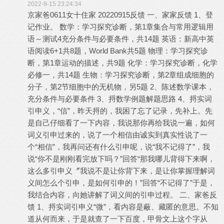
2022-9-15 23:24:34
京家爸0611女十住家 20220915反馈 一、家家反馈 1、登
记作业。 数学：学习探究诊断，第1章集合与常用逻辑用
语～测试4充分条件与必要条件，共14题 英语：新高中英
语阅读6+1共8题，World Bank共5题 物理：学习探究诊
断，第1章运动的描述，共9题 化学：学习探究诊断，化学
必修一，共14题 生物：学习探究诊断，第2章组成细胞的
分子，第2节细胞中的无机物，另5题 2、陈述数学课本，
充分条件与必要条件 3、捋数学例题解题思路 4、捋实词
引申义，“信”，昨天捋的，我困了忘了记录，先补上。先
是自己仔细看了一下内容，我说那你再给我说一遍，如何
词义引申过来的，说了一个相信由诚实到真实性说了一
个“相信”，我再问还有什么引申呢，说“我不记得了”，我
说“你不是刚刚看完放下吗？”回答“那我哪儿背得下来啊，
这么多引申义〞我说不是让你背下来，是让你掌握理解词
义间怎么个引申，是如何引申的！”回答“不记得了”于是，
我结合内容，向她讲解了词义间的引申过程。 二、家爸反
馈 1、捋实词引申义“微”，看内容是蔽、藏匿的意思。不知
道从何而来，于是就查了一下百度，甲骨文上这个字从