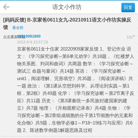
语文小作坊
回复
[妈妈反馈] B-京家爸0611女九-20210911语文小作坊实操反
馈
看全部
18510081800
#
点击重新加载
181
2022-9-9 23:57:23
京家爸0611女十住家 20220909家家反馈 1、登记作业 语
文：《学习探究诊断∽第6单元劝学》共18题，《红楼梦人
物关系图、判词和曲词》共两题 数学：《学习探究诊断～
测试三 命题与量词》共14题 英语：《学习探究诊断～
unit1，阅读理解、完形填空》共35题，《阅读演讲稿》共
一题 政治：《第1课从空想到科学、从理论到实践～第1
框，第2框》共49题 化学：《学习探究诊断～第2节离子反
应》共11题 历史：《第3课秦统一多民族封建国家的建
立》共7题 地理：《月相观察记录表》共4题 生物：《学
习探究诊断～第2章组成细胞的分子第1节细胞中的元素和
化合物》共9题，生物学必修1～P18~19练习与应用》共6
题 2、陈述数学例题1解题思路及过程