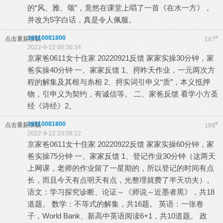
的“风、雅、颂”，竟然在课堂上唱了一首《在水一方》，
并改为5字白话，真是令人佩服。
18510081800
#
点击重新加载
187
2022-9-22 00:36:34
京家爸0611女十住家 20220921反馈 家家实操30分钟，家
爸实操40分钟 一、家家反馈 1、捋昨天作业，一元两次方
程的解集及其根与糸相 2、捋实词引申义“质”，本义抵押
物，引申义为契约，有诚信等。 二、家爸反馈 看学小方圣
经《诗经》2。
18510081800
#
点击重新加载
188
2022-9-22 23:08:12
京家爸0611女十住家 20220922反馈 家家实操60分钟，家
爸实操75分钟 一、家家反馈 1、登记作业30分钟（这两天
上网课，老师的作业留了一星期的，所以登记的时间有点
长，而且今天有点明天有点，光整理就费了半天功夫）。
语文：学习探究诊断、论证～《师说～近墨者黑》，共18
道题。 数学：不等式的解集，共16题。 英语：一张卷
子，World Bank、新高中英语阅读6+1，共10道题。 政