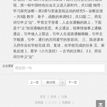
现，第一框中国特色社会主义进入新时代，共13题 物理：
学习探究诊断～第2课匀变速直线运动的研究5～诊断反馈
～共9题 数学，卷子，函数的单调性2，共13题 二、捋实
词引申义“达”，甲骨文字形看，人走在通畅的路上，下面
是个“止”加深通畅的意思。本义通达，指事情做事上通畅
通达，引申做人上豁达，引申人生道路通畅顺畅，引申文
字顺通，引申，通行的共同遵守的形容词。 三、陈述课本
儿捋作业在学校完成 四、复述，在学校完成的任务 五、家
爸反馈 1、看学《小方圣经》～古书的注释2、3 2、捋实
词引申义“达”
点击重新加载
上一页
第10页
下一页
首页
|
登录
|
注册
简易版
|
触屏版
|
电脑版
|