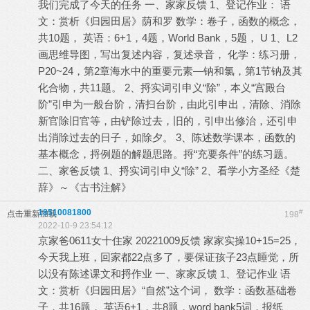
我们完成了今天的任务 一、家家反馈 1、登记作业： 语
文：赏析《归园田居》荫和罗 数学：卷子，函数的概念，
共10题， 英语：6+1，4题，World Bank，5题， U 1、L2
画思维导图，写出复述内容，复述录音， 化学：练习册，
P20~24，第2章海水中的重要元素—钠和氯，第1节钠及其
化合物，共11题。 2、捋实词引申义“除”，本义“宫殿台
阶”引申为一般台阶，清扫台阶，由此引申出，清除、消除
新官除旧官等，由铲除过去，旧的，引申出修治，还引申
出消除过去的日子，如除夕。 3、陈述数学课本，函数的
基本概念，捋例题的解题思路。捋“充要条件”的练习题。
二、家爸反馈 1、捋实词引申义“除” 2、看学小方圣经《楚
辞》～《古书注解》
18510081800
#
点击重新加载
198
2022-10-9 23:54:12
京家爸0611女十住家 20221009反馈 家家实操10+15=25，
今天我上班，回家都22点多了，要保证孩子23点睡觉，所
以没有陈述课文和捋作业 一、家家反馈 1、登记作业 语
文：赏析《归园田居》“自然”这个词， 数学：函数基础卷
子，共16题， 英语6+1，共8题，word bank5词，报纸