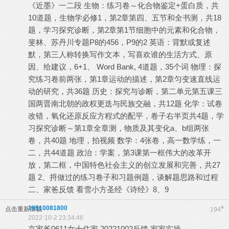
《近墨》一二段 生物：练习卷～化合物鉴定+蛋白质，共
10道题，生物学必修1，第2章第四、五节和全书测，共18
题，学习探究诊断，第2章第1节细胞中的元素和化合物，
斐林、苏丹川专题P8的456，P9的2 英语：背默或复述
默，第三人称转换写作文本，写喜欢谁的生活方式、原
因、给建议，6+1、 Word Bank, 4道题，35个词 物理：探
究练习卷前两张，第1章运动的描述，第2章匀变速直线运
动的研究，共36题 历史：探究与诊断，第二单元第五课三
国两晋南北朝的政权更迭与民族交融，共12题 化学：试卷
改错，氧化还原反应方程式的配平，卷子右半页共4题，学
习探究诊断～第1章全章测，物质及其变化a、b组两张
卷，共40题 地理，拍视频 数学：4张卷，高一数学练，一
二，共44道题 政治：学案，第3课第一框伟大的改革开
放，第二框，中国特色社会主义的创立发展和完善，共27
题 2、捋做过的练习卷子和习题例题，谈解题思路和过程
二、家爸反馈 看雪小方圣经《诗经》8、9
18510081800
#
点击重新加载
194
2022-10-2 23:34:46
京家爸0611女十住家 20221002反馈 家家实操