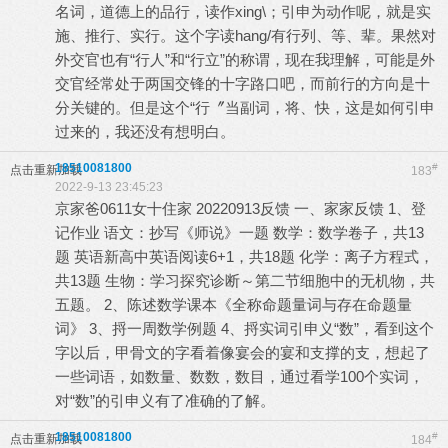
名词，道德上的品行，读作xing\；引申为动作呢，就是实
施、推行、实行。这个字读hang/有行列、等、辈。果然对
外交官也有“行人”和“行立”的称谓，现在我理解，可能是外
交官经常处于两国交锋的十字路口吧，而前行的方向是十
分关键的。但是这个“行〞当副词，将、快，这是如何引申
过来的，我还没有想明白。
18510081800
#
点击重新加载
183
2022-9-13 23:45:23
京家爸0611女十住家 20220913反馈 一、家家反馈 1、登
记作业 语文：抄写《师说》一题 数学：数学卷子，共13
题 英语新高中英语阅读6+1，共18题 化学：离子方程式，
共13题 生物：学习探究诊断～第二节细胞中的无机物，共
五题。 2、陈述数学课本《全称命题量词与存在命题量
词》 3、捋一周数学例题 4、捋实词引申义“数”，看到这个
字以后，甲骨文的字看着像宴会的宴和支撑的支，想起了
一些词语，如数量、数数，数目，通过看学100个实词，
对“数”的引申义有了准确的了解。
18510081800
#
点击重新加载
184