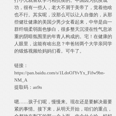
打小儿就喜欢学习相抗衡的。中国因为抗疫成
功，很有一些人，老大不屑于美帝了，觉着他啥
也不行。其实呢，没那么可以让人自傲的，从那
些健壮健康的美国少男少女看起来，中华是由一
群纤细柔弱面色惨白，很多整天沉浸在性气息浓
重的阴暗氛围里的年青人构成的。宅！在健康的
人眼里，这能有啥出息？申爸转两个大学亲同学
的锻炼视频给妈妈们看。可牛了。
链接：
https://pan.baidu.com/s/1LdoOJYvYx_Fifw9bn-
NM_A
提取码：an9n
嗯……孩子们呢，慢慢来。现在还是要解决最要
紧的事情。接下来，从明天开始，咱们的重点，