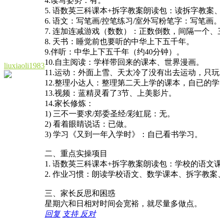
4.读写姿势：有。
5. 语数英三科课本+拆字教案朗读包：读拆字教
6. 语文：写笔画/控笔练习/室外写粉笔字：写笔画
7. 连加连减游戏（数数）：正数倒数，间隔一个
8. 天书：睡觉前也要听的中华上下五千年。
9.伴听：中华上下五千年（约40分钟）。
10.自主阅读：学样带回来的课本、世界漫画。
liuxiaoli1983
11.运动：外面上雪、天太冷了没有出去运动，只
12.整理小达人：整理第二天上学的课本，自已的
13.视频：蓝精灵看了3节、上美影片。
14.家长修炼：
1) 三不一要求/郑委圣经/彩虹屁：无。
2) 看着眼睛说话：已做。
3) 学习《又到一年入学时》：自已看书学习。
二、重点实操项目
1. 语数英三科课本+拆字教案朗读包：学校的语
2. 作业习惯：朗读学校语文、数学课本、拆字教
三、家长反思和困惑
星期六和日相对时间会宽裕，就尽量多做点。
回复
支持
反对