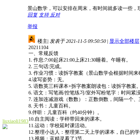
景山数学，可以安排在周末，有时间就多读一些，
回复
支持
反对
举报
楼主
|
发表于 2021-11-5 09:50:50
|
显示全部楼层
20211104
一、常规反馈
1. 作息:7:00起床21:00上床21:30睡着。午睡有。
2. 三句话:完成。
3. 作业习惯：读拆字教案（景山数学会根据时间来
4.读写姿势：无。
5. 语数英三科课本+拆字教案朗读包：读拆字教案
6. 语文：写笔画/控笔练习/室外写粉笔字：时间紧
7. 连加连减游戏（数数）：正数倒数，间隔一个
8. 天书：儿童百科。
9.伴听：儿童百科（约40分钟）。
10.自主阅读：学样带回来的课本。
liuxiaoli1983
11.运动：学校延时课活动。
12.整理小达人：整理第二天上学的课本，自已的
13.视频：蓝精灵看了3节。