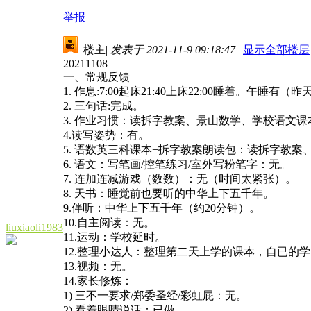
举报
楼主
|
发表于 2021-11-9 09:18:47
|
显示全部楼层
20211108
一、常规反馈
1. 作息:7:00起床21:40上床22:00睡着。
2. 三句话:完成。
3. 作业习惯：读拆字教案、景山数学、学校语文
4.读写姿势：有。
5. 语数英三科课本+拆字教案朗读包：读拆字教
6. 语文：写笔画/控笔练习/室外写粉笔字：无。
7. 连加连减游戏（数数）：无（时间太紧张）。
8. 天书：睡觉前也要听的中华上下五千年。
9.伴听：中华上下五千年（约20分钟）。
10.自主阅读：无。
liuxiaoli1983
11.运动：学校延时。
12.整理小达人：整理第二天上学的课本，自已的
13.视频：无。
14.家长修炼：
1) 三不一要求/郑委圣经/彩虹屁：无。
2) 看着眼睛说话：已做。