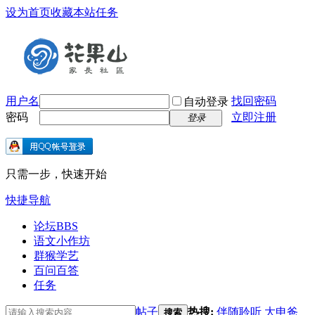
设为首页
收藏本站
任务
用户名
找回密码
自动登录
密码
立即注册
登录
只需一步，快速开始
快捷导航
论坛
BBS
语文小作坊
群猴学艺
百问百答
任务
帖子
热搜:
伴随聆听
大申爸
搜索