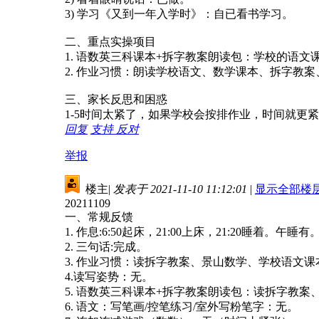
3) 学习《又到一年入学时》：自已看书学习。
二、重点实操项目
1. 语数英三科课本+拆字教案朗读包：学校的语
2. 作业习惯：朗读学校语文、数学课本、拆字教
三、家长反思和困惑
1-5时间太紧了，如果学校会按排作业，时间就更
回复
支持
反对
举报
楼主
|
发表于 2021-11-10 11:12:01
|
显示全部楼
20211109
一、常规反馈
1. 作息:6:50起床，21:00上床，21:20睡着。午睡有
2. 三句话:完成。
3. 作业习惯：读拆字教案、景山数学、学校语文
4.读写姿势：无。
5. 语数英三科课本+拆字教案朗读包：读拆字教
6. 语文：写笔画/控笔练习/室外写粉笔字：无。