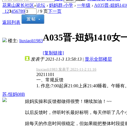
花果山家长社区
»
论坛
›
妈妈群-小学
›
一年级
›
A035晋-妞妈1
1
2
3
4
5
6
7
8
9
/ 9 页
下一页
返回列表
A035晋-妞妈1410
楼主:
liuxiaoli1983
[复制链接]
发表于 2021-11-3 13:58:13
|
显示全部楼层
liuxiaoli1983 发表于 2021-11-2 11:16
20211101
一、常规反馈
1. 作息:7:00起床21:00上床21:40睡着。午睡有
苏-恒妈08B
妞妈实操和反馈都做得很赞！继续加油！~~
以后反馈时，伴听时长最好标明，每天伴听了几个
妞每天的作息时间很稳定，但如果能把整体时段提前2