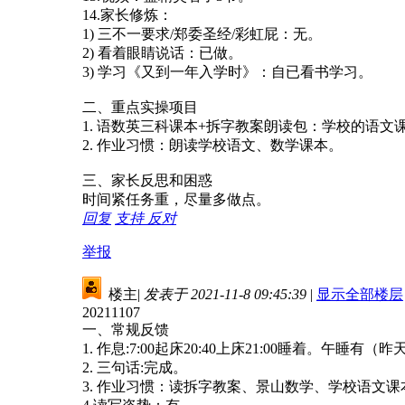
14.家长修炼：
1) 三不一要求/郑委圣经/彩虹屁：无。
2) 看着眼睛说话：已做。
3) 学习《又到一年入学时》：自已看书学习。
二、重点实操项目
1. 语数英三科课本+拆字教案朗读包：学校的语文
2. 作业习惯：朗读学校语文、数学课本。
三、家长反思和困惑
时间紧任务重，尽量多做点。
回复
支持
反对
举报
楼主
|
发表于 2021-11-8 09:45:39
|
显示全部楼层
20211107
一、常规反馈
1. 作息:7:00起床20:40上床21:00睡着。午睡
2. 三句话:完成。
3. 作业习惯：读拆字教案、景山数学、学校语文