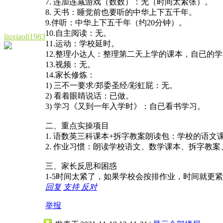
7. 连加连减游戏（数数）：无（时间太紧张）。
8. 天书：睡觉前也要听的中华上下五千年。
9.伴听：中华上下五千年（约20分钟）。
10.自主阅读：无。
liuxiaoli1983
11.运动：学校延时。
12.整理小达人：整理第二天上学的课本，自已的
13.视频：无。
14.家长修炼：
1) 三不一要求/郑委圣经/彩虹屁：无。
2) 看着眼睛说话：已做。
3) 学习《又到一年入学时》：自已看书学习。
二、重点实操项目
1. 语数英三科课本+拆字教案朗读包：学校的语
2. 作业习惯：朗读学校语文、数学课本、拆字教
三、家长反思和困惑
1-5时间太紧了，如果学校会按排作业，时间就更
回复
支持
反对
举报