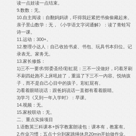
读一点娃读一点结束。
9.数数：无。
10.自主阅读：自翻妈妈讲，吓得我赶紧把书偷偷藏起来。
亲子景山数学：无，《小学语文字词通解》：读了青蛙写
诗一课。
11.运动：300+。
12.整理小达人：自己收拾书桌、书包、玩具书本归位。记
录表无。家务无。
13.家长修炼：
1)三不一要求/郑委圣经/彩虹屁：三不一没做好，叼着牙刷
不刷四处跑不上床吼娃了，重温了下三不一内容。悦纳孩
子，而不是自己心目中的孩子。彩虹屁有。
2)看着眼睛说话：跟爸妈说话一直都有看着眼睛。
3)学习《又到一年入学时》：早课。
14.视频：无。
15.家校联动：无。
二、重点实操项目
1.语数英三科课本+拆字教案朗读包：课本有，教案有。
2.作业习惯：五点十分到家跳绳休息20min开始做作业。