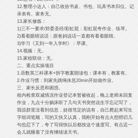
12.整理小达人：自己收拾书桌、书包、玩具书本归位。记
录表有。家务无。
13.家长修炼：
1)三不一要求/郑委圣经/彩虹屁：彩虹屁夸作业、练琴。
2)看着眼睛说话：跟爸妈说话一直都有看着眼睛。
3)学习《又到一年入学时》：早课。
14.视频：无。
15.家校联动：无。
二、重点实操项目
1.语数英三科课本+拆字教案朗读包：课本有，教案有。
2.作业习惯：到家先跳绳休息20min开始做作业。
三、家长反思和困惑。
校内检查双减情况作业登记本暂被收起，晚上老师未回复
作业，九点十分躺床听了几句天书突然说生字忘记写了，
我说群里没看到信息，娃很笃定的说有，自己爬起来写生
字组词笔顺，写的又快又认真，我刚开始有点火想唠叨几
句也忍下了，夸了写得快以后都按这个速度写。有点迟一
会儿就睡着了没有继续读天书。