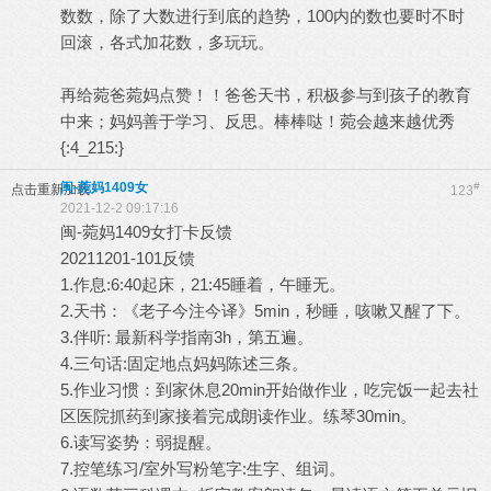
数数，除了大数进行到底的趋势，100内的数也要时不时
回滚，各式加花数，多玩玩。
再给菀爸菀妈点赞！！爸爸天书，积极参与到孩子的教育
中来；妈妈善于学习、反思。棒棒哒！菀会越来越优秀
{:4_215:}
闽-菀妈1409女
#
点击重新加载
123
2021-12-2 09:17:16
闽-菀妈1409女打卡反馈
20211201-101反馈
1.作息:6:40起床，21:45睡着，午睡无。
2.天书：《老子今注今译》5min，秒睡，咳嗽又醒了下。
3.伴听: 最新科学指南3h，第五遍。
4.三句话:固定地点妈妈陈述三条。
5.作业习惯：到家休息20min开始做作业，吃完饭一起去社
区医院抓药到家接着完成朗读作业。练琴30min。
6.读写姿势：弱提醒。
7.控笔练习/室外写粉笔字:生字、组词。