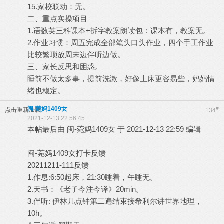
15.家校联动：无。
二、重点实操项目
1.语数英三科课本+拆字教案朗读包：课本有，教案无。
2.作业习惯：周五完成全部笔头口头作业，四个手工作业
比较繁琐放周末边伴听边做。
三、家长反思和困惑。
睡前不做太多事，提前洗漱，好像上床更容易些，妈妈情
绪也稳定。
闽-菀妈1409女
#
点击重新加载
134
2021-12-13 22:56:45
本帖最后由 闽-菀妈1409女 于 2021-12-13 22:59 编辑
闽-菀妈1409女打卡反馈
20211211-111反馈
1.作息:6:50起床，21:30睡着，午睡无。
2.天书：《老子今注今译》20min。
3.伴听: 伊林几点钟第二遍结束接希利尔讲世界地理，
10h。