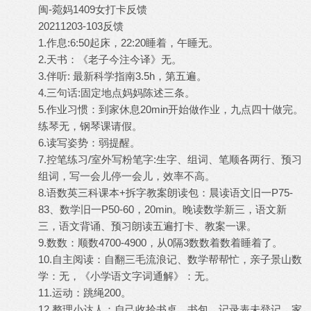
闽-菀妈1409女打卡反馈
20211203-103反馈
1.作息:6:50起床，22:20睡着，午睡无。
2.天书：《老子今注今译》无。
3.伴听: 最新科学指南3.5h，第五遍。
4.三句话:固定地点妈妈陈述三条。
5.作业习惯：到家休息20min开始做作业，九点四十做完。
练琴无，钢琴课请假。
6.读写姿势：弱提醒。
7.控笔练习/室外写粉笔字:生字、组词、笔顺各两行、预习
组词，写一会儿停一会儿，效率不高。
8.语数英三科课本+拆字教案朗读包：晨读语文旧一P75-
83、数学旧一P50-60，20min。晚读数学新三，语文新
三，语文背诵、预习朗读五遍打卡、教案一课。
9.数数：顺数4700-4900，从0隔3数数着数着睡着了。
10.自主阅读：自翻三毛流浪记、数学帮帮忙，亲子景山数
学：无，《小学语文字词通解》：无。
11.运动：跳绳200。
12.整理小达人：自己收拾书桌、书包。记录表未登记。家