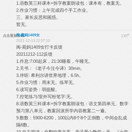
1.语数英三科课本+拆字教案朗读包：课本有，教案无。
2.作业习惯：上午完成四个手工作业。
三、家长反思和困惑。
暂无。
闽-菀妈1409女
#
点击重新加载
135
2021-12-13 22:57:10
闽-菀妈1409女打卡反馈
20211212-112反馈
1.作息:7:00起床，21:30睡着，午睡无。
2.天书：《老子今注今译》30min。
3.伴听: 希利尔讲世界地理，6.5h。
5.作业习惯：周末无。练琴无。
6.读写姿势：弱提醒。
7.控笔练习/室外写粉笔字:无。
8.语数英三科课本+拆字教案朗读包：语文第四单元、数学
预习第八单元，教案回滚所学内容教案二一遍。
9.数数：5900-6200，100以内8个8个正倒数，中间会乱成
隔6数。
10.自主阅读：自翻幼童文库。亲子景山数学：无，《小学