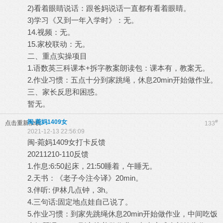
2)看着眼睛说话：跟爸妈说话一直都有看着眼睛。
3)学习《又到一年入学时》：无。
14.视频：无。
15.家校联动：无。
二、重点实操项目
1.语数英三科课本+拆字教案朗读包：课本有，教案无。
2.作业习惯：五点十分到家跳绳，休息20min开始做作业。
三、家长反思和困惑。
暂无。
闽-菀妈1409女
#
点击重新加载
133
2021-12-13 22:56:09
闽-菀妈1409女打卡反馈
20211210-110反馈
1.作息:6:50起床，21:50睡着，午睡无。
2.天书：《老子今注今译》20min。
3.伴听: 伊林几点钟，3h。
4.三句话:固定地点娃自己说了。
5.作业习惯：到家先跳绳休息20min开始做作业，中间吃饭