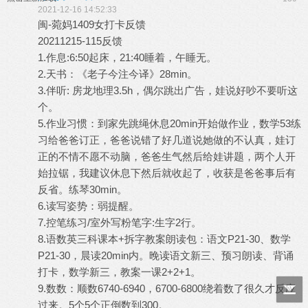
2021-12-16 14:52:33
闽-菀妈1409女打卡反馈
20211215-115反馈
1.作息:6:50起床，21:40睡着，午睡无。
2.天书：《老子今注今译》28min。
3.伴听: 房龙地理3.5h，偶尔跳出广告，娃说好吵不要听这
个。
5.作业习惯：到家先跳绳休息20min开始做作业，数学53练
习给爸爸订正，爸爸说错了好几道说她做的不认真，娃订
正的不情不愿不动脑，爸爸生气然后给娃讲题，两个人开
始拉锯，我建议休息下然后就收起了，收获是爸爸事后有
反省。练琴30min。
6.读写姿势：弱提醒。
7.控笔练习/室外写粉笔字:生字2行。
8.语数英三科课本+拆字教案朗读包：语文P21-30、数学
P21-30，晨读20min内。晚读语文新三、预习朗读、背诵
打卡，数学新三，教案一课2+2+1。
9.数数：顺数6740-6940，6700-6800绕着数了很久才反应
过来。5个5个正倒数到300。