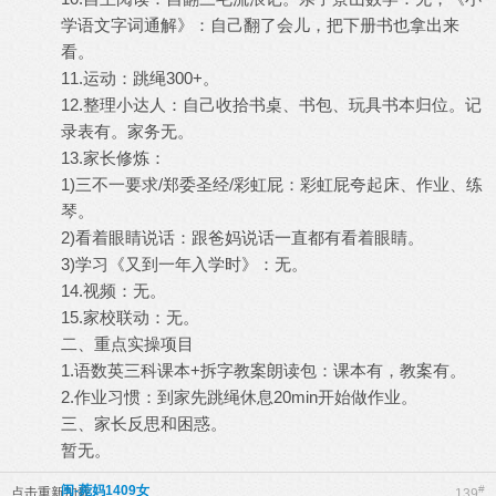
学语文字词通解》：自己翻了会儿，把下册书也拿出来
看。
11.运动：跳绳300+。
12.整理小达人：自己收拾书桌、书包、玩具书本归位。记
录表有。家务无。
13.家长修炼：
1)三不一要求/郑委圣经/彩虹屁：彩虹屁夸起床、作业、练
琴。
2)看着眼睛说话：跟爸妈说话一直都有看着眼睛。
3)学习《又到一年入学时》：无。
14.视频：无。
15.家校联动：无。
二、重点实操项目
1.语数英三科课本+拆字教案朗读包：课本有，教案有。
2.作业习惯：到家先跳绳休息20min开始做作业。
三、家长反思和困惑。
暂无。
闽-菀妈1409女
#
点击重新加载
139