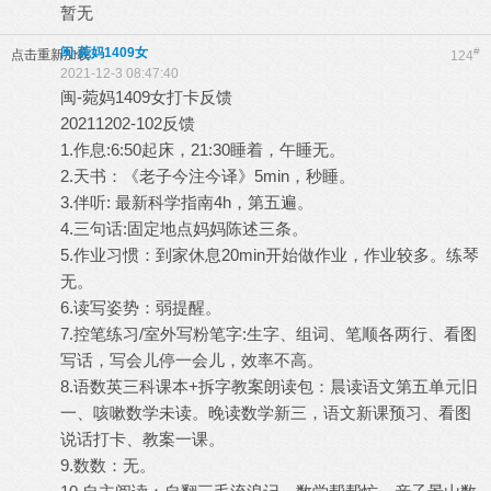
暂无
闽-菀妈1409女
#
点击重新加载
124
2021-12-3 08:47:40
闽-菀妈1409女打卡反馈
20211202-102反馈
1.作息:6:50起床，21:30睡着，午睡无。
2.天书：《老子今注今译》5min，秒睡。
3.伴听: 最新科学指南4h，第五遍。
4.三句话:固定地点妈妈陈述三条。
5.作业习惯：到家休息20min开始做作业，作业较多。练琴
无。
6.读写姿势：弱提醒。
7.控笔练习/室外写粉笔字:生字、组词、笔顺各两行、看图
写话，写会儿停一会儿，效率不高。
8.语数英三科课本+拆字教案朗读包：晨读语文第五单元旧
一、咳嗽数学未读。晚读数学新三，语文新课预习、看图
说话打卡、教案一课。
9.数数：无。