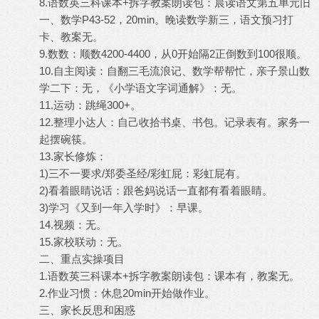
8.语数英三科课本+拆字教案朗读包：晨读语文第五单元旧
一、数学P43-52，20min。晚读数学新三，语文预习打
卡、教案无。
9.数数：顺数4200-4400，从0开始隔2正倒数到100很顺。
10.自主阅读：自翻三毛流浪记、数学帮帮忙，亲子景山数
学二下：无，《小学语文字词通解》：无。
11.运动：跳绳300+。
12.整理小达人：自己收拾书桌、书包。记录表有。家务一
起摆碗筷。
13.家长修炼：
1)三不一要求/郑委圣经/彩虹屁：彩虹屁有。
2)看着眼睛说话：跟爸妈说话一直都有看着眼睛。
3)学习《又到一年入学时》：早课。
14.视频：无。
15.家校联动：无。
二、重点实操项目
1.语数英三科课本+拆字教案朗读包：课本有，教案无。
2.作业习惯：休息20min开始做作业。
三、家长反思和困惑