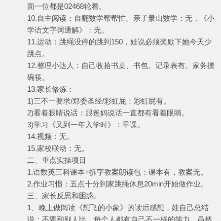
面一位都是02468轮着。
10.自主阅读：自翻数学帮帮忙。亲子景山数学：无，《小
学语文字词通解》：无。
11.运动：跳绳没停的跳到150，娃说必须奖励下她今天少
跳点。
12.整理小达人：自己收拾书桌、书包。记录表有。家务摆
碗筷。
13.家长修炼：
1)三不一要求/郑委圣经/彩虹屁：彩虹屁有。
2)看着眼睛说话：跟爸妈说话一直都有看着眼睛。
3)学习《又到一年入学时》：早课。
14.视频：无。
15.家校联动：无。
二、重点实操项目
1.语数英三科课本+拆字教案朗读包：课本有，教案无。
2.作业习惯：五点十分到家跳绳休息20min开始做作业。
三、家长反思和困惑。
1、晚上做阅读《想飞的小象》的读后感想，娃自己总结
说：不要和别人比，每个人都有自己不一样的能力。虽然