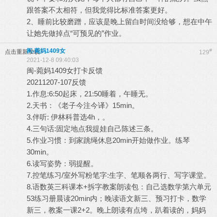
跟答案不太相符，但我觉得比标准答案更好。
2、睡前比较磨蹭，应该是晚上留白时间没给够，想在中午
让她先做掉点“可预见的”作业。
闽-菀妈1409女
#
点击重新加载
129
2021-12-8 09:40:03
闽-菀妈1409女打卡反馈
20211207-107反馈
1.作息:6:50起床，21:50睡着，午睡无。
2.天书：《老子今注今译》15min。
3.伴听: 伊林科普选4h，。
4.三句话:固定地点我提娃自己陈述三条。
5.作业习惯：到家跳绳休息20min开始做作业。练琴
30min。
6.读写姿势：弱提醒。
7.控笔练习/室外写粉笔字:生字、笔顺各两行、写字课堂。
8.语数英三科课本+拆字教案朗读包：自己选数学第六单元
53练习册晨读20min内；晚读语文新三、预习打卡，数学
新三，教案一课2+2。晚上朗读有点垮，趴着读的，妈妈