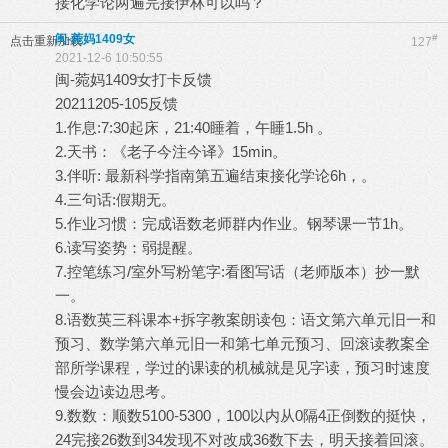
接化学论两遍完接伊林可以吗？
闽-菀妈1409女
#
点击重新加载
127
2021-12-6 10:50:55
闽-菀妈1409女打卡反馈
20211205-105反馈
1.作息:7:30起床，21:40睡着，午睡1.5h 。
2.天书：《老子今注今译》15min。
3.伴听: 最新科学指南第五遍结束接化学论6h，。
4.三句话:假期无。
5.作业习惯：完成语数老师群内作业。钢琴课一节1h。
6.读写姿势：弱提醒。
7.控笔练习/室外写粉笔字:看图写话（老师版本）抄一默
一。
8.语数英三科课本+拆字教案朗读包：语文第六单元旧一和
预习、数学第六单元旧一和第七单元预习、回滚读教案全
部所学课程，学过的课读的机械就是见字读，预习时速度
慢会边读边思考。
9.数数：顺数5100-5300，100以内从0隔4正倒数的挺快，
24完接26数到34发现不对改成36数下去，明天接着回滚。