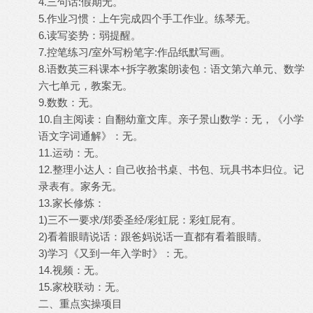
4.三句话:假期无。
5.作业习惯：上午完成四个手工作业。练琴无。
6.读写姿势：弱提醒。
7.控笔练习/室外写粉笔字:作品纸默写画。
8.语数英三科课本+拆字教案朗读包：语文第六单元、数学
六七单元，教案无。
9.数数：无。
10.自主阅读：自翻幼童文库。亲子景山数学：无，《小学
语文字词通解》：无。
11.运动：无。
12.整理小达人：自己收拾书桌、书包、玩具书本归位。记
录表有。家务无。
13.家长修炼：
1)三不一要求/郑委圣经/彩虹屁：彩虹屁有。
2)看着眼睛说话：跟爸妈说话一直都有看着眼睛。
3)学习《又到一年入学时》：无。
14.视频：无。
15.家校联动：无。
二、重点实操项目