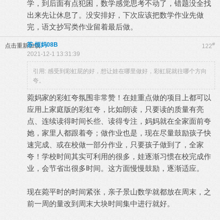
学，到后面有点犯困，数学感觉思考不动了，错题没全找
出来先让休息了。没安排好，下次应该把数学作业先做
完，语文抄写类作业留着最后做。
苏-恒妈08B
#
点击重新加载
122
2021-12-1 13:31:39
引用: 感受到彩虹屁的好，想让娃在哪里做好，彩虹屁就往哪个方向
夸。
菀妈家的彩虹夸氛围非常赞！在娃重点做的项目上都可以
应用上家庭版的彩虹夸，比如朗读，只要读的质量有亮
点、连续读得时间长些、读得专注，妈妈就在全家面前夸
她，家里人都跟着夸；做作业也是，现在尽量鼓励孩子快
速完成、或在校做一部分作业，只要孩子做到了，全家
夸！学校时间其实可利用的很多，娃逐渐习惯在校完成作
业，会节省出很多时间。这方面慢慢鼓励，逐渐适应。
现在菀平时的时间紧张，亲子景山数学就都放在周末，之
前一周的量改到周末大块时间集中进行就好。