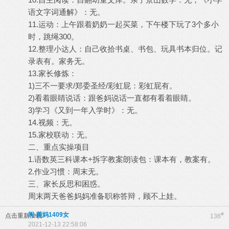
语文字词通解》：无。
11.运动：上午跟着奶奶一起买菜，下午楼下玩了3个多小
时，跳绳300。
12.整理小达人：自己收拾书桌、书包、玩具书本归位。记
录表有。家务无。
13.家长修炼：
1)三不一要求/郑委圣经/彩虹屁：彩虹屁有。
2)看着眼睛说话：跟爸妈说话一直都有看着眼睛。
3)学习《又到一年入学时》：无。
14.视频：无。
15.家校联动：无。
二、重点实操项目
1.语数英三科课本+拆字教案朗读包：课本有，教案有。
2.作业习惯：周末无。
三、家长反思和困惑。
周末两天爸爸妈妈准备职称答辩，顾不上娃。
闽-菀妈1409女
#
点击重新加载
136
2021-12-13 22:58:06