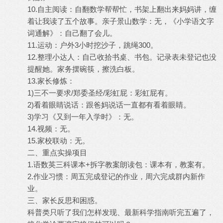
10.自主阅读：自翻数学帮帮忙，书架上翻出来妈妈讲，缠
着让我读了五个故事。亲子景山数学：无，《小学语文字
词通解》：自己翻了会儿。
11.运动：户外3小时挖沙子，跳绳300。
12.整理小达人：自己收拾书桌、书包。记录表未登记也没
提醒她。家务摆碗筷，擦洗白板。
13.家长修炼：
1)三不一要求/郑委圣经/彩虹屁：彩虹屁有。
2)看着眼睛说话：跟爸妈说话一直都有看着眼睛。
3)学习《又到一年入学时》：无。
14.视频：无。
15.家校联动：无。
二、重点实操项目
1.语数英三科课本+拆字教案朗读包：课本有，教案有。
2.作业习惯：周五完成登记的作业，周六完成群内新作
业。
三、家长反思和困惑。
科普类只听了我们怎样发现、最新科学指南听完五遍了，