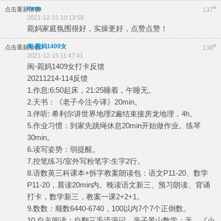
lorna
#
点击重新加载
137
2021-12-15 10:13:58
菀妈家庭氛围很好，实操更好，点赞点赞！
闽-菀妈1409女
#
点击重新加载
138
2021-12-15 11:47:41
闽-菀妈1409女打卡反馈
20211214-114反馈
1.作息:6:50起床，21:25睡着，午睡无。
2.天书：《老子今注今译》20min。
3.伴听: 希利尔讲世界地理2遍结束接房龙地理，4h。
5.作业习惯：到家先跳绳休息20min开始做作业。练琴
30min。
6.读写姿势：弱提醒。
7.控笔练习/室外写粉笔字:生字2行。
8.语数英三科课本+拆字教案朗读包：语文P11-20、数学
P11-20，晨读20min内。晚读语文新三、预习朗读、背诵
打卡，数学新三，教案一课2+2+1。
9.数数：顺数6440-6740，100以内7个7个正倒数。
10.自主阅读：自翻三毛流浪记。亲子景山数学：无，《小