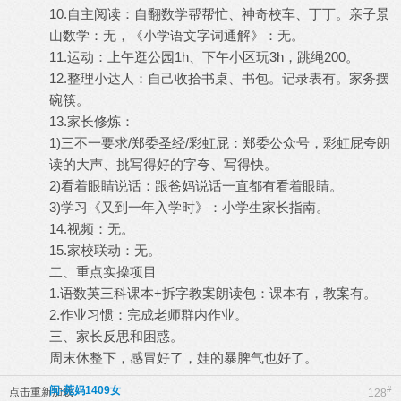
10.自主阅读：自翻数学帮帮忙、神奇校车、丁丁。亲子景
山数学：无，《小学语文字词通解》：无。
11.运动：上午逛公园1h、下午小区玩3h，跳绳200。
12.整理小达人：自己收拾书桌、书包。记录表有。家务摆
碗筷。
13.家长修炼：
1)三不一要求/郑委圣经/彩虹屁：郑委公众号，彩虹屁夸朗
读的大声、挑写得好的字夸、写得快。
2)看着眼睛说话：跟爸妈说话一直都有看着眼睛。
3)学习《又到一年入学时》：小学生家长指南。
14.视频：无。
15.家校联动：无。
二、重点实操项目
1.语数英三科课本+拆字教案朗读包：课本有，教案有。
2.作业习惯：完成老师群内作业。
三、家长反思和困惑。
周末休整下，感冒好了，娃的暴脾气也好了。
闽-菀妈1409女
#
点击重新加载
128