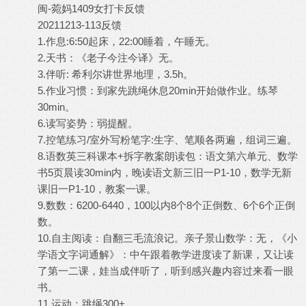
闽-菀妈1409女打卡反馈
20211213-113反馈
1.作息:6:50起床，22:00睡着，午睡无。
2.天书：《老子今注今译》无。
3.伴听: 希利尔讲世界地理，3.5h。
5.作业习惯：到家先跳绳休息20min开始做作业。练琴
30min。
6.读写姿势：弱提醒。
7.控笔练习/室外写粉笔字:生字、笔顺各两遍，组词三遍。
8.语数英三科课本+拆字教案朗读包：语文第六单元、数学
书5页晨读30min内，晚读语文新三旧一P1-10，数学无新
课旧一P1-10，教案一课。
9.数数：6200-6440，100以内8个8个正倒数、6个6个正倒
数。
10.自主阅读：自翻三毛流浪记。亲子景山数学：无，《小
学语文字词通解》：中午跟着教学进度读了新课，又让读
了第一二课，娃当成伴听了，听到感兴趣内容过来看一眼
书。
11.运动：跳绳300+。