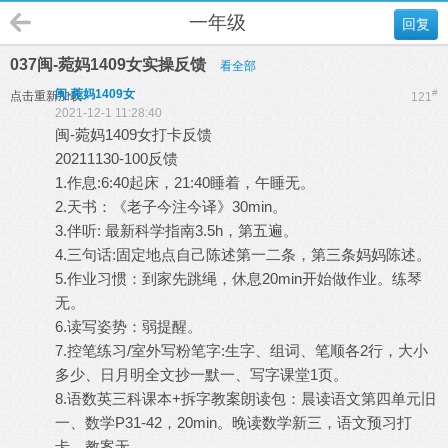
一年级
回复
037闽-菀妈1409女实操反馈
看全部
闽-菀妈1409女
#
点击重新加载
121
2021-12-1 11:28:40
闽-菀妈1409女打卡反馈
20211130-100反馈
1.作息:6:40起床，21:40睡着，午睡无。
2.天书：《老子今注今译》30min。
3.伴听: 最新科学指南3.5h，第五遍。
4.三句话:固定地点自己陈述第一二条，第三条妈妈陈述。
5.作业习惯：到家先跳绳，休息20min开始做作业。练琴
无。
6.读写姿势：弱提醒。
7.控笔练习/室外写粉笔字:生字、组词、笔顺各2行，大小
多少、日月明全文抄一默一、写字课堂1页。
8.语数英三科课本+拆字教案朗读包：晨读语文第四单元旧
一、数学P31-42，20min。晚读数学新三，语文预习打
卡、教案无。