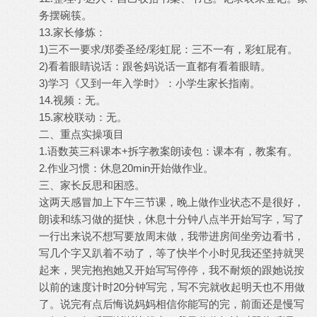
务摆碗筷。
13.家长修炼：
1)三不一要求/郑委圣经/彩虹屁：三不一有，彩虹屁有。
2)看着眼睛说话：跟爸妈说话一直都有看着眼睛。
3)学习《又到一年入学时》：小学生家长指南。
14.视频：无。
15.家校联动：无。
二、重点实操项目
1.语数英三科课本+拆字教案朗读包：课本有，教案有。
2.作业习惯：休息20min开始做作业。
三、家长反思和困惑。
这两天感冒加上下午三节课，晚上做作业状态不是很好，
朗读和练习做的挺快，休息十分钟八点半开始写字，写了
一行出来说不想写要放周末做，我带进房间坐旁边看书，
写几个字又趴着不动了，等了快半个小时见我还坚持就哭
起来，哭完抱抱她又开始写写停停，我不耐烦的跟她说按
以前的速度计时20分钟写完，写不完就收起明天也不用做
了。说完有点后悔说妈妈相信你能写的完，前面还是慢写