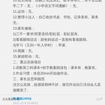
10.自主阅读：自翻三毛流浪记、数学帮帮忙，亲子景山数
学二下：无，《小学语文字词通解》：无。
11.运动：无。
12.整理小达人：自己收拾书桌、书包。记录表有。家务
无。
13.家长修炼：
1)三不一要求/郑委圣经/彩虹屁：彩虹屁有。
2)看着眼睛说话：跟爸妈说话一直都有看着眼睛。
3)学习《又到一年入学时》：早课。
14.视频：无。
15.家校联动：无。
二、重点实操项目
1.语数英三科课本+拆字教案朗读包：课本有，教案有。
2.作业习惯：休息20min开始做作业。
三、家长反思和困惑
没怎么实操，娃感冒精神不好，做完作业自己活动会儿直
接睡觉了。
闽-菀妈1409女
#
点击重新加载
125
2021-12-6 10:49:01