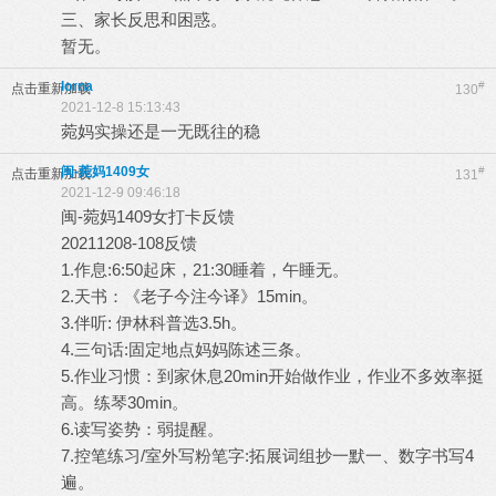
三、家长反思和困惑。
暂无。
lorna
#
点击重新加载
130
2021-12-8 15:13:43
菀妈实操还是一无既往的稳
闽-菀妈1409女
#
点击重新加载
131
2021-12-9 09:46:18
闽-菀妈1409女打卡反馈
20211208-108反馈
1.作息:6:50起床，21:30睡着，午睡无。
2.天书：《老子今注今译》15min。
3.伴听: 伊林科普选3.5h。
4.三句话:固定地点妈妈陈述三条。
5.作业习惯：到家休息20min开始做作业，作业不多效率挺
高。练琴30min。
6.读写姿势：弱提醒。
7.控笔练习/室外写粉笔字:拓展词组抄一默一、数字书写4
遍。