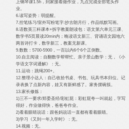
上钢琴课1.5h，到家接着做作业，九点完成全部笔头作
业。
6.读写姿势：弱提醒。
7.控笔练习/室外写粉笔字:抄古朗月行，作品纸默写画。
8.语数英三科课本+拆字教案朗读包：语文第六单元三课、
数学书5页晨读20min内；晚读语文新三、背诵语文园地六
两首诗打卡，数学新三，教案无新课。
9.数数：5700-5900，一百以内6个6个正倒数。
10.自主阅读：自翻数学帮帮忙。亲子景山数学：无，《小
学语文字词通解》：无。
11.运动：跳绳200+。
12.整理小达人：自己收拾书桌、书包、玩具书本归位。记
录表换了点新内容，娃又有新鲜感了。家务摆碗筷。
13.家长修炼：
1)三不一要求/郑委圣经/彩虹屁：彩虹屁夸一叫就起，字写
得好，作业做得快，爸爸夸作业。
2)看着眼睛说话：跟爸妈说话一直都有看着眼睛。
3)学习《又到一年入学时》：无。
14.视频：无。