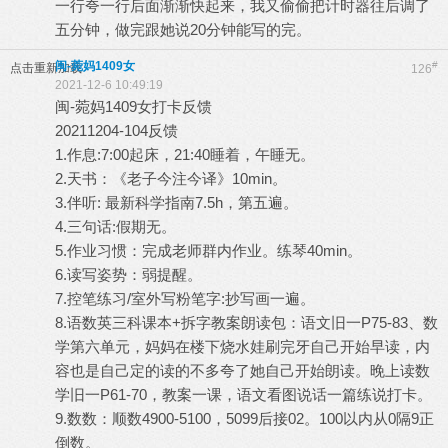
一行夸一行后面渐渐快起来，我又偷偷把计时器往后调了
五分钟，做完跟她说20分钟能写的完。
闽-菀妈1409女
#
点击重新加载
126
2021-12-6 10:49:19
闽-菀妈1409女打卡反馈
20211204-104反馈
1.作息:7:00起床，21:40睡着，午睡无。
2.天书：《老子今注今译》10min。
3.伴听: 最新科学指南7.5h，第五遍。
4.三句话:假期无。
5.作业习惯：完成老师群内作业。练琴40min。
6.读写姿势：弱提醒。
7.控笔练习/室外写粉笔字:抄写画一遍。
8.语数英三科课本+拆字教案朗读包：语文旧一P75-83、数
学第六单元，妈妈在楼下烧水娃刷完牙自己开始早读，内
容也是自己定的读的不多夸了她自己开始朗读。晚上读数
学旧一P61-70，教案一课，语文看图说话一篇练说打卡。
9.数数：顺数4900-5100，5099后接02。100以内从0隔9正
倒数。