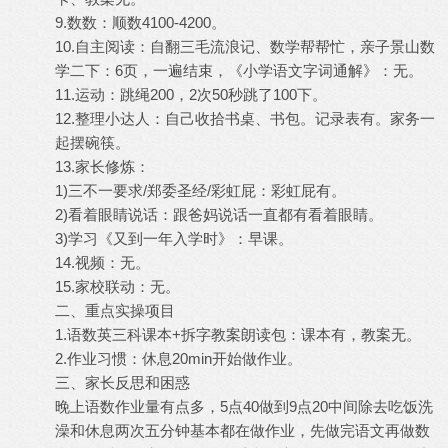
9.数数：顺数4100-4200。
10.自主阅读：自翻三毛流浪记、数学帮帮忙，亲子景山数
学二下：6页，一遍结束，《小学语文字词通解》：无。
11.运动：跳绳200，2次50秒跳了100下。
12.整理小达人：自己收拾书桌、书包。记录表有。家务一
起摆碗筷。
13.家长修炼：
1)三不一要求/郑委圣经/彩虹屁：彩虹屁有。
2)看着眼睛说话：跟爸妈说话一直都有看着眼睛。
3)学习《又到一年入学时》：早课。
14.视频：无。
15.家校联动：无。
二、重点实操项目
1.语数英三科课本+拆字教案朗读包：课本有，教案无。
2.作业习惯：休息20min开始做作业。
三、家长反思和困惑
晚上语数作业量有点多，5点40做到9点20中间除去吃饭洗
澡和休息两次五分钟基本都在做作业，先做完语文再做数