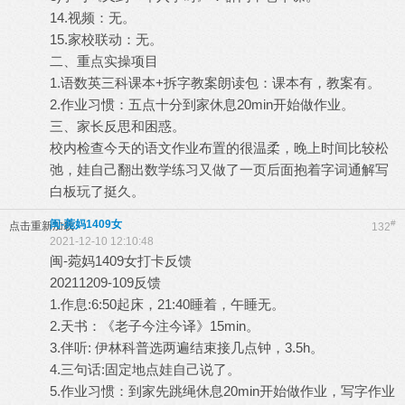
14.视频：无。
15.家校联动：无。
二、重点实操项目
1.语数英三科课本+拆字教案朗读包：课本有，教案有。
2.作业习惯：五点十分到家休息20min开始做作业。
三、家长反思和困惑。
校内检查今天的语文作业布置的很温柔，晚上时间比较松
弛，娃自己翻出数学练习又做了一页后面抱着字词通解写
白板玩了挺久。
闽-菀妈1409女
#
点击重新加载
132
2021-12-10 12:10:48
闽-菀妈1409女打卡反馈
20211209-109反馈
1.作息:6:50起床，21:40睡着，午睡无。
2.天书：《老子今注今译》15min。
3.伴听: 伊林科普选两遍结束接几点钟，3.5h。
4.三句话:固定地点娃自己说了。
5.作业习惯：到家先跳绳休息20min开始做作业，写字作业