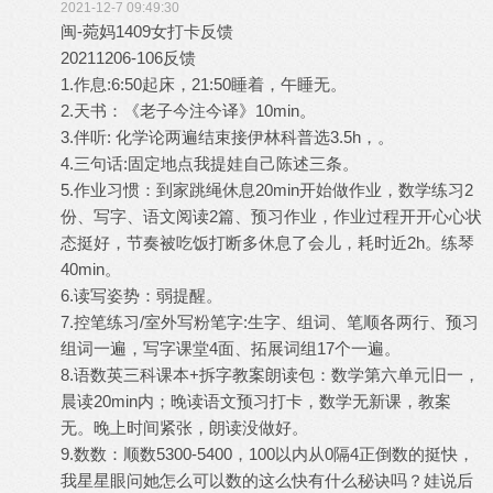
2021-12-7 09:49:30
闽-菀妈1409女打卡反馈
20211206-106反馈
1.作息:6:50起床，21:50睡着，午睡无。
2.天书：《老子今注今译》10min。
3.伴听: 化学论两遍结束接伊林科普选3.5h，。
4.三句话:固定地点我提娃自己陈述三条。
5.作业习惯：到家跳绳休息20min开始做作业，数学练习2
份、写字、语文阅读2篇、预习作业，作业过程开开心心状
态挺好，节奏被吃饭打断多休息了会儿，耗时近2h。练琴
40min。
6.读写姿势：弱提醒。
7.控笔练习/室外写粉笔字:生字、组词、笔顺各两行、预习
组词一遍，写字课堂4面、拓展词组17个一遍。
8.语数英三科课本+拆字教案朗读包：数学第六单元旧一，
晨读20min内；晚读语文预习打卡，数学无新课，教案
无。晚上时间紧张，朗读没做好。
9.数数：顺数5300-5400，100以内从0隔4正倒数的挺快，
我星星眼问她怎么可以数的这么快有什么秘诀吗？娃说后