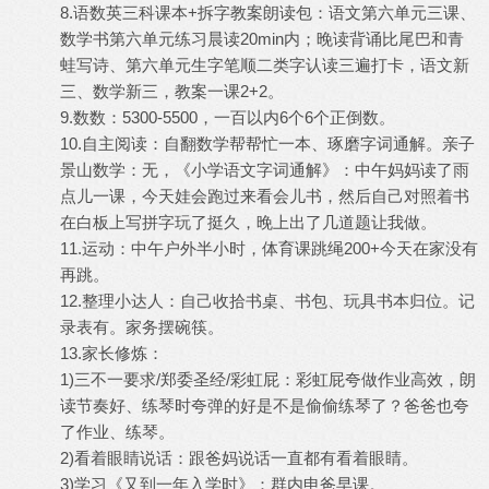
8.语数英三科课本+拆字教案朗读包：语文第六单元三课、
数学书第六单元练习晨读20min内；晚读背诵比尾巴和青
蛙写诗、第六单元生字笔顺二类字认读三遍打卡，语文新
三、数学新三，教案一课2+2。
9.数数：5300-5500，一百以内6个6个正倒数。
10.自主阅读：自翻数学帮帮忙一本、琢磨字词通解。亲子
景山数学：无，《小学语文字词通解》：中午妈妈读了雨
点儿一课，今天娃会跑过来看会儿书，然后自己对照着书
在白板上写拼字玩了挺久，晚上出了几道题让我做。
11.运动：中午户外半小时，体育课跳绳200+今天在家没有
再跳。
12.整理小达人：自己收拾书桌、书包、玩具书本归位。记
录表有。家务摆碗筷。
13.家长修炼：
1)三不一要求/郑委圣经/彩虹屁：彩虹屁夸做作业高效，朗
读节奏好、练琴时夸弹的好是不是偷偷练琴了？爸爸也夸
了作业、练琴。
2)看着眼睛说话：跟爸妈说话一直都有看着眼睛。
3)学习《又到一年入学时》：群内申爸早课。