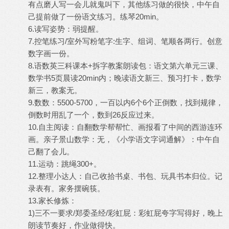
有点磨人写一会儿就鬼叫下，其他练习做的很快，中午自
己提前做了一份语文练习。练琴20min。
6.读写姿势：弱提醒。
7.控笔练习/室外写粉笔字:生字、组词、笔顺各两行。创意
数字画一份。
8.语数英三科课本+拆字教案朗读包：语文第六单元三课、
数学书5页晨读20min内；晚读语文新三、预习打卡，数学
新三，教案无。
9.数数：5500-5700，一百以内6个6个正倒数，找到规律，
倒数时用乱了一个，数到26反应过来。
10.自主阅读：自翻数学帮帮忙、画报看了中间的西游连环
画。亲子景山数学：无，《小学语文字词通解》：中午自
己翻了会儿。
11.运动：跳绳300+。
12.整理小达人：自己收拾书桌、书包、玩具书本归位。记
录表有。家务摆碗筷。
13.家长修炼：
1)三不一要求/郑委圣经/彩虹屁：彩虹屁夸字写得好，晚上
朗读节奏好，作业做得快。