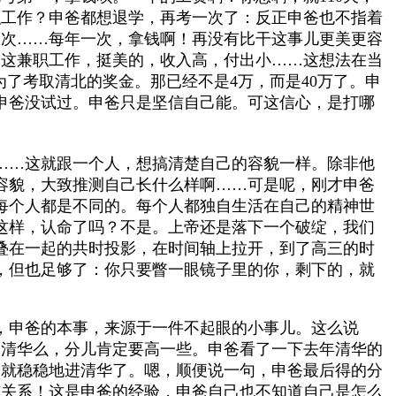
职工作？申爸都想退学，再考一次了：反正申爸也不指着
一次……每年一次，拿钱啊！
再没有比干这事儿更美更容
。这兼职工作，挺美的，收入高，付出小……这想法在当
了考取清北的奖金。那已经不是4万，而是40万了。申
申爸没试过。申爸只是坚信自己能。可这信心，是打哪
……这就跟一个人，想搞清楚自己的容貌一样。除非他
容貌，大致推测自己长什么样啊……可是呢，刚才申爸
每个人都是不同的。每个人都独自生活在自己的精神世
这样，认命了吗？不是。上帝还是落下一个破绽，我们
叠在一起的共时投影，在时间轴上拉开，到了高三的时
，但也足够了：你只要瞥一眼镜子里的你，剩下的，就
，申爸的本事，来源于一件不起眼的小事儿。这么说
。清华么，分儿肯定要高一些。申爸看了一下去年清华的
，就稳稳地进清华了。嗯，顺便说一句，申爸最后得的分
有关系！这是申爸的经验，申爸自己也不知道自己是怎么