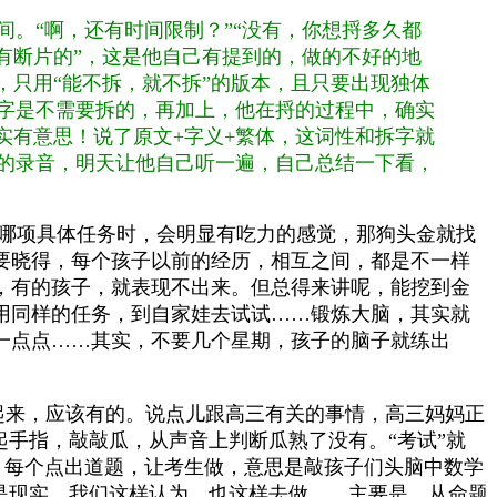
。“啊，还有时间限制？”“没有，你想捋多久都
有断片的”，这是他自己有提到的，做的不好的地
，只用“能不拆，就不拆”的版本，且只要出现独体
字是不需要拆的，再加上，他在捋的过程中，确实
实有意思！说了原文+字义+繁体，这词性和拆字就
的录音，明天让他自己听一遍，自己总结一下看，
做哪项具体任务时，会明显有吃力的感觉，那狗头金就找
要晓得，每个孩子以前的经历，相互之间，都是不一样
，有的孩子，就表现不出来。但总得来讲呢，能挖到金
用同样的任务，到自家娃去试试……
锻炼大脑，其实就
一点点……其实，不要几个星期，孩子的脑子就练出
起来，应该有的。说点儿跟高三有关的事情，高三妈妈正
起手指，敲敲瓜，从声音上判断瓜熟了没有。“考试”就
点，每个点出道题，让考生做，意思是敲孩子们头脑中数学
是现实。我们这样认为，也这样去做……主要是，从命题