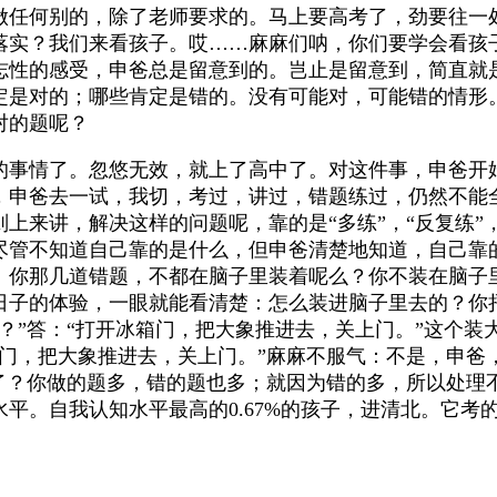
做任何别的，除了老师要求的。马上要高考了，劲要往一
落实？我们来看孩子。哎……麻麻们呐，你们要学会看孩
志性的感受，申爸总是留意到的。岂止是留意到，简直就
定是对的；哪些肯定是错的。没有可能对，可能错的情形
对的题呢？
的事情了。忽悠无效，就上了高中了。对这件事，申爸开
，申爸去一试，我切，考过，讲过，错题练过，仍然不能
上来讲，解决这样的问题呢，靠的是“多练”，“反复练
管不知道自己靠的是什么，但申爸清楚地知道，自己靠的
！你那几道错题，不都在脑子里装着呢么？你不装在脑子
日子的体验，一眼就能看清楚：怎么装进脑子里去的？你
？”答：“打开冰箱门，把大象推进去，关上门。”这个
箱门，把大象推进去，关上门。”麻麻不服气：不是，申爸
了？你做的题多，错的题也多；就因为错的多，所以处理
平。自我认知水平最高的0.67%的孩子，进清北。它考