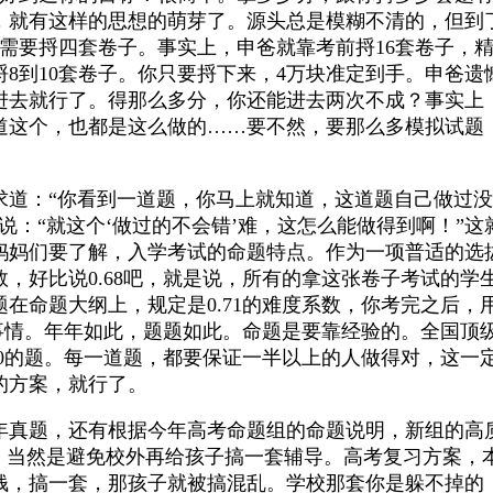
，就有这样的思想的萌芽了。源头总是模糊不清的，但到了
需要捋四套卷子。事实上，申爸就靠考前捋16套卷子，精
捋8到10套卷子。你只要捋下来，4万块准定到手。申爸遗
进去就行了。得那么多分，你还能进去两次不成？事实上，
道这个，也都是这么做的……要不然，要那么多模拟试题
求道：“你看到一道题，你马上就知道，这道题自己做过
说：“就这个‘做过的不会错’难，这怎么能做得到啊！”
妈妈们要了解，入学考试的命题特点。作为一项普适的选
，好比说0.68吧，就是说，所有的拿这张卷子考试的学生
在命题大纲上，规定是0.71的难度系数，你考完之后
的事情。年年如此，题题如此。命题是要靠经验的。全国
50的题。每一道题，都要保证一半以上的人做得对，这
的方案，就行了。
年真题，还有根据今年高考命题组的命题说明，新组的高
情，当然是避免校外再给孩子搞一套辅导。高考复习方案，
钱，搞一套，那孩子就被搞混乱。学校那套你是躲不掉的