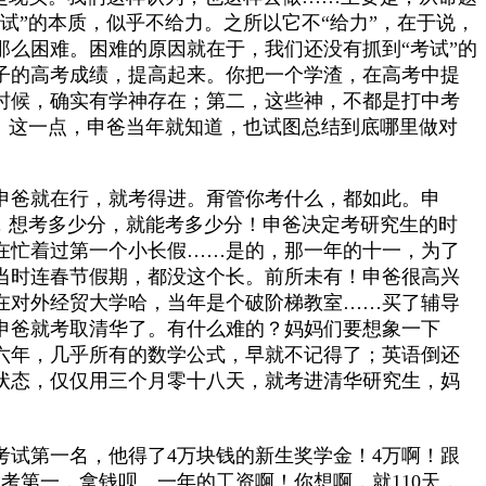
试”的本质，似乎不给力。之所以它不“给力”，在于说，
么困难。困难的原因就在于，我们还没有抓到“考试”的
子的高考成绩，提高起来。你把一个学渣，在高考中提
时候，确实有学神存在；第二，这些神，不都是打中考
。这一点，申爸当年就知道，也试图总结到底哪里做对
申爸就在行，就考得进。甭管你考什么，都如此。申
，想考多少分，就能考多少分！申爸决定考研究生的时
在忙着过第一个小长假……是的，那一年的十一，为了
当时连春节假期，都没这个长。前所未有！申爸很高兴
在对外经贸大学哈，当年是个破阶梯教室……买了辅导
，申爸就考取清华了。有什么难的？
妈妈们要想象一下
六年，几乎所有的数学公式，早就不记得了；英语倒还
状态，仅仅用三个月零十八天，就考进清华研究生，妈
试第一名，他得了4万块钱的新生奖学金！4万啊！跟
考第一，拿钱呗。一年的工资啊！你想啊，就110天，