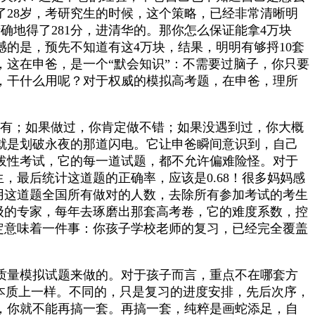
28岁，考研究生的时候，这个策略，已经非常清晰明
确地得了281分，进清华的。那你怎么保证能拿4万块
憾的是，预先不知道有这4万块，结果，明明有够捋10套
这在申爸，是一个“默会知识”：不需要过脑子，你只要
，干什么用呢？对于权威的模拟高考题，在申爸，理所
没有；如果做过，你肯定做不错；如果没遇到过，你大概
这就是划破永夜的那道闪电。它让申爸瞬间意识到，自己
拔性考试，它的每一道试题，都不允许偏难险怪。对于
，最后统计这道题的正确率，应该是0.68！很多妈妈感
，用这道题全国所有做对的人数，去除所有参加考试的考生
顶级的专家，每年去琢磨出那套高考卷，它的难度系数，控
一定意味着一件事：你孩子学校老师的复习，已经完全覆盖
质量模拟试题来做的。对于孩子而言，重点不在哪套方
本质上一样。不同的，只是复习的进度安排，先后次序，
，你就不能再搞一套。再搞一套，纯粹是画蛇添足，自