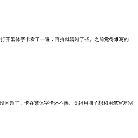
后打开繁体字卡看了一遍，再捋就清晰了些。之前觉得难写的
没问题了，卡在繁体字卡还不熟。觉得用脑子想和用笔写差别