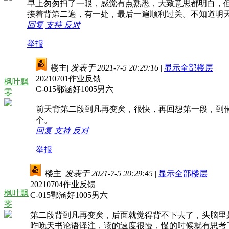
早上匆匆扫了一眼，感觉有点熟悉，大致意思都明白，
接着背第二遍，有一处，最后一遍顺利过关。不知道明
回复
支持
反对
举报
楼主
|
发表于 2021-7-5 20:29:16
|
显示全部楼层
20210701作业反馈
枫叶飘
C-015鄂涵好1005男六
零
前天背第二段到凡再变矣，很快，再回想第一段，到
个。
回复
支持
反对
举报
楼主
|
发表于 2021-7-5 20:29:45
|
显示全部楼层
20210704作业反馈
枫叶飘
C-015鄂涵好1005男六
零
第二段背到凡再变矣，后面就觉得背不下去了，头脑里
昨晚天书论语译注，读的速度很慢，慢的时候就有思考