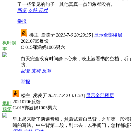
了一些常见的句子，其他真真一点印象都没有。
回复
支持
反对
举报
楼主
|
发表于 2021-7-6 20:29:35
|
显示全部楼层
20210705反馈
枫叶飘
C-015鄂涵妈1005男六
零
白天完全没有时间静下心来，晚上涵看书的空档，听
挤。
回复
支持
反对
举报
楼主
|
发表于 2021-7-8 21:01:50
|
显示全部楼层
20210706反馈
枫叶
C-015鄂涵妈1005男六
飘零
早上起来听了两遍音频，然后试着自己背，之前第一段很
晰的写法。中午背第二段，到比去，以手阖门，怎样都想