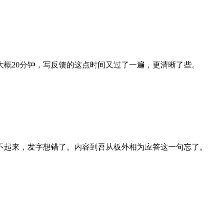
大概20分钟，写反馈的这点时间又过了一遍，更清晰了些。
不起来，发字想错了。内容到吾从板外相为应答这一句忘了。