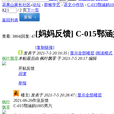
花果山家长社区
»
论坛
›
群猴学艺
›
语文小作坊
›
C-015鄂涵妈
1
2
/ 2 页
下一页
返回列表
[妈妈反馈]
C-015鄂
查看:
3804
|
回复:
47
[复制链接]
发表于 2021-7-5 20:16:35
|
显示全部楼层
|
阅读模式
枫叶飘零
本帖最后由 枫叶飘零 于 2021-7-5 20:17 编辑
开贴反馈
回复
举报
楼主
|
发表于 2021-7-5 20:28:47
|
显示全部楼层
2021-06-26作业反馈
枫叶
C-015鄂涵妈1005男六
飘零