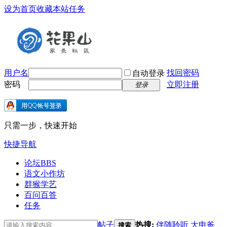
设为首页
收藏本站
任务
用户名
找回密码
自动登录
密码
立即注册
登录
只需一步，快速开始
快捷导航
论坛
BBS
语文小作坊
群猴学艺
百问百答
任务
帖子
热搜:
伴随聆听
大申爸
搜索