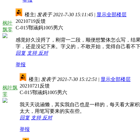
楼主
|
发表于 2021-7-30 15:11:45
|
显示全部楼层
20210719反馈
枫叶
C-015鄂涵妈1005男六
飘零
感觉好久没捋了，刚背一二段，顺便想繁体怎么写，结
字，还是没记下来。字义的，不敢开始，觉得自己看不
回复
支持
反对
举报
楼主
|
发表于 2021-7-30 15:12:51
|
显示全部楼层
20210721反馈
枫叶飘
C-015鄂涵妈1005男六
零
我天天说涵懒，其实我自己也是一样的，每天看大家积
太大，用笔写要来的实在些。
回复
支持
反对
举报