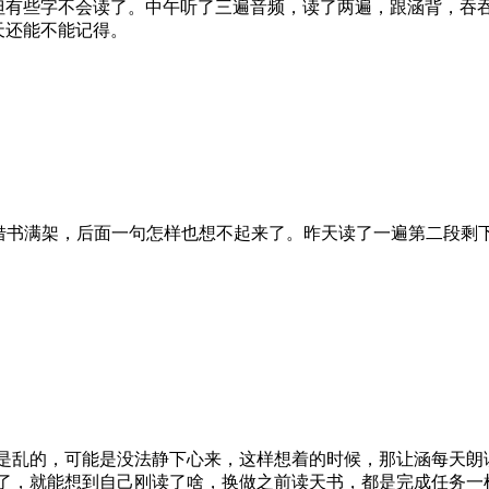
但有些字不会读了。中午听了三遍音频，读了两遍，跟涵背，吞
天还能不能记得。
借书满架，后面一句怎样也想不起来了。昨天读了一遍第二段剩
是乱的，可能是没法静下心来，这样想着的时候，那让涵每天朗
了，就能想到自己刚读了啥，换做之前读天书，都是完成任务一