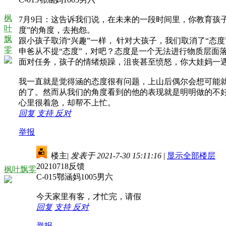
枫
7月9日：这告诉我们说，在未来的一段时间里，你教育孩
叶
度”的角度，去抱怨。
飘
跟小孩子取消“兴趣”一样， 针对大孩子，我们取消了“态度
零
申爸从不提“态度”，对吧？态度是一个无法进行物质层面
面对任务，孩子的情绪烦躁，沮丧甚至愤怒，你大娃妈一
我一直就是觉得涵的态度很有问题，上山后偶尔会想可能
的了。然而从我们的角度看到的他的表现就是明明做的不
心里很着急，却帮不上忙。
回复
支持
反对
举报
楼主
|
发表于 2021-7-30 15:11:16
|
显示全部楼层
20210718反馈
枫叶飘零
C-015鄂涵妈1005男六
今天家里有客，才忙完，请假
回复
支持
反对
举报