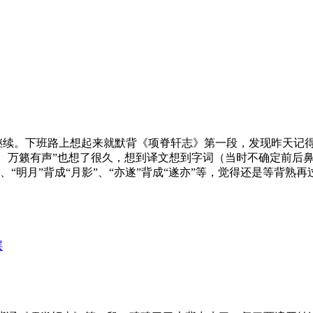
续。下班路上想起来就默背《项脊轩志》第一段，发现昨天记得
、万籁有声”也想了很久，想到译文想到字词（当时不确定前后鼻
、“明月”背成“月影”、“亦遂”背成“遂亦”等，觉得还是等背熟
层