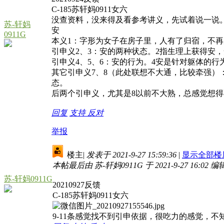
C-185苏轩妈0911女六
没查资料，没来得及看参考讲义，先试着说一说
苏-轩妈
安
0911G
本义1：字形为女子在房子里，人有了归宿，不
引申义2、3：安的两种状态。2指生理上获得安
引申义4、5、6：安的行为。4安是针对躯体的
其它引申义7、8（此处联想不大通，比较牵强）
态。
后两个引申义，尤其是8以前不大熟，总感觉想得
回复
支持
反对
举报
楼主
|
发表于 2021-9-27 15:59:36
|
显示全部楼
本帖最后由 苏-轩妈0911G 于 2021-9-27 16:02 编
苏-轩妈0911G
20210927反馈
C-185苏轩妈0911女六
9-11条感觉找不到引申依据，很吃力的感觉，