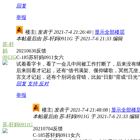
回复
举报
楼主
|
发表于 2021-7-4 21:26:40
|
显示全部楼层
本帖最后由 苏-轩妈0911G 于 2021-7-6 21:33 编辑
苏-轩
妈
20210630反馈
0911G
C-185苏轩妈0911女六
试着看字卡，看了一会儿中间被工作打断了，后来没有继
后来回看才记起，还有“借书满架、偃仰啸歌，冥然兀坐
言文才记起，还有个别词会背错，比如“日影”背成“日光”
回复
支持
反对
举报
楼主
|
发表于 2021-7-4 21:48:08
|
显示全部楼
本帖最后由 苏-轩妈0911G 于 2021-7-6 21:33 编辑
苏-轩妈0911G
20210704反馈
C-185苏轩妈0911女六