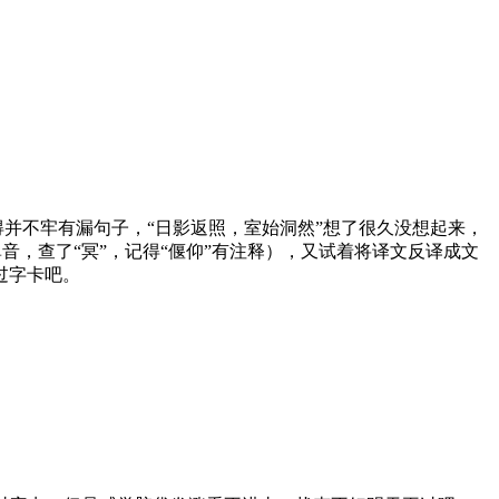
并不牢有漏句子，“日影返照，室始洞然”想了很久没想起来，
音，查了“冥”，记得“偃仰”有注释），又试着将译文反译成文
再过字卡吧。