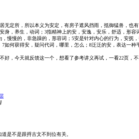
。
再居无定所，所以本义为安定，有房子遮风挡雨，抵御猛兽，也
，安身，养生，动词；3指精神上的安，安逸，安乐，舒适，形容
行为，慢慢的，非急躁的，形容词；5安是针对内心的行为，安抚
：7如何获得安，疑问代词，哪里，怎么；8泛泛的安，表达一
不好，今天就反馈这一个，想看了参考讲义再试，一看22页，
层
辑
不知道是不是跟捋古文不到位有关。