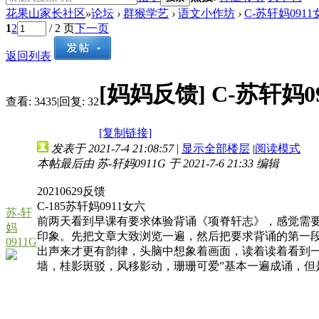
花果山家长社区
»
论坛
›
群猴学艺
›
语文小作坊
›
C-苏轩妈0911
1
2
/ 2 页
下一页
返回列表
[妈妈反馈]
C-苏轩妈0
查看:
3435
|
回复:
32
[复制链接]
发表于 2021-7-4 21:08:57
|
显示全部楼层
|
阅读模式
本帖最后由 苏-轩妈0911G 于 2021-7-6 21:33 编辑
20210629反馈
C-185苏轩妈0911女六
苏-轩
前两天看到早课有要求体验背诵《项脊轩志》，感觉需
妈
印象。先把文章大致浏览一遍，然后把要求背诵的第一
0911G
出声来才更有韵律，头脑中想象着画面，读着读着看到
墙，桂影斑驳，风移影动，珊珊可爱”基本一遍成诵，但