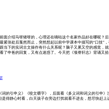
前面介绍马呀猪呀的，心理还在嘀咕这个名家作品好在哪呢？后
最紧张处后戛然而止，突然想起以前中学课本中描写的“口技”，
跟当下的实词古文操作有什么关系呢？脑子又累又空的感觉，就
看了申爸的回复，又有点迷惑了。今天把《项脊轩志》背诵又拾
层
《词的引申义》《咬文嚼字》，后面看《多义词和词义的引申》
但是得静心时看，白天孩子在旁边打扰就看不进去，想尽快赶上