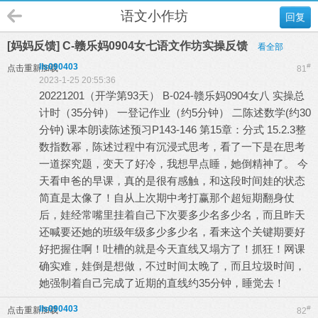
语文小作坊
回复
[妈妈反馈] C-赣乐妈0904女七语文作坊实操反馈
看全部
lls090403
#
点击重新加载
81
2023-1-25 20:55:36
20221201（开学第93天） B-024-赣乐妈0904女八 实操总
计时（35分钟） 一登记作业（约5分钟） 二陈述数学(约30
分钟) 课本朗读陈述预习P143-146 第15章：分式 15.2.3整
数指数幂，陈述过程中有沉浸式思考，看了一下是在思考
一道探究题，变天了好冷，我想早点睡，她倒精神了。 今
天看申爸的早课，真的是很有感触，和这段时间娃的状态
简直是太像了！自从上次期中考打赢那个超短期翻身仗
后，娃经常嘴里挂着自己下次要多少名多少名，而且昨天
还喊要还她的班级年级多少多少名，看来这个关键期要好
好把握住啊！吐槽的就是今天直线又塌方了！抓狂！网课
确实难，娃倒是想做，不过时间太晚了，而且垃圾时间，
她强制着自己完成了近期的直线约35分钟，睡觉去！
lls090403
#
点击重新加载
82