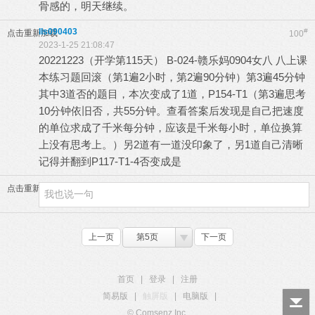
骨感的，明天继续。
lls090403
#
点击重新加载
100
2023-1-25 21:08:47
20221223（开学第115天） B-024-赣乐妈0904女八 八上课
本练习题回滚（第1遍2小时，第2遍90分钟）第3遍45分钟
其中3道否的题目，本次变成了1道，P154-T1（第3遍思考
10分钟依旧否，共55分钟。查看答案后发现是自己把速度
的单位求成了千米每分钟，应该是千米每小时，单位换算
上没有思考上。）另2道有一道没印象了，另1道自己清晰
记得并翻到P117-T1-4否变成是
点击重新加载
上一页
第5页
下一页
首页
|
登录
|
注册
简易版
|
触屏版
|
电脑版
|
© Comsenz Inc.