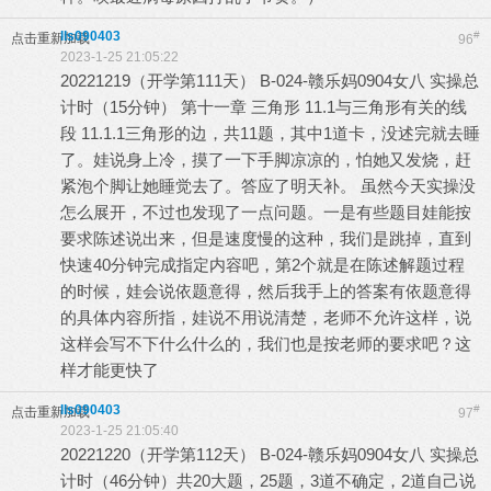
lls090403
#
点击重新加载
96
2023-1-25 21:05:22
20221219（开学第111天） B-024-赣乐妈0904女八 实操总
计时（15分钟） 第十一章 三角形 11.1与三角形有关的线
段 11.1.1三角形的边，共11题，其中1道卡，没述完就去睡
了。娃说身上冷，摸了一下手脚凉凉的，怕她又发烧，赶
紧泡个脚让她睡觉去了。答应了明天补。 虽然今天实操没
怎么展开，不过也发现了一点问题。一是有些题目娃能按
要求陈述说出来，但是速度慢的这种，我们是跳掉，直到
快速40分钟完成指定内容吧，第2个就是在陈述解题过程
的时候，娃会说依题意得，然后我手上的答案有依题意得
的具体内容所指，娃说不用说清楚，老师不允许这样，说
这样会写不下什么什么的，我们也是按老师的要求吧？这
样才能更快了
lls090403
#
点击重新加载
97
2023-1-25 21:05:40
20221220（开学第112天） B-024-赣乐妈0904女八 实操总
计时（46分钟）共20大题，25题，3道不确定，2道自己说