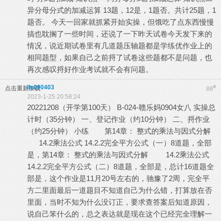
异分母分式的加减运算 13题，12是，1题否。共计25题，1
题否。 今天一回家就抓紧开始实操，但饿吃了点东西慢慢
搞也耽搁了一些时间，还说了一下昨天试卷今天发下来的
情况，说近期试卷里有几道题压轴题都是学练优作业上的
相同题型，如果自己之前捋了试卷这些题都不是问题，也
再次感叹捋好作业考试就不会有问题。
lls090403
#
点击重新加载
88
2023-1-25 20:58:24
20221208（开学第100天） B-024-赣乐妈0904女八 实操总
计时（35分钟） 一、登记作业（约10分钟） 二、捋作业
（约25分钟） 小练 第14章： 整式的乘法与因式分解
14.2乘法公式 14.2.2完全平方公式（一）8道题，全部
是，第14章： 整式的乘法与因式分解 14.2乘法公式
14.2.2完全平方公式（二）8道题，全部是，总计16道题全
部是，这个作业是11月20号左右的，驰豫了2周，完全平
方二里面最后一道题目不知道自己为什么错，打算放在否
里面，当时不知为什么没订正，要求查答案后知道原因，
说自己笨什么的，总之表达就是现在这个已经完全理解一