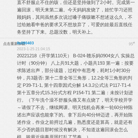
直不舒服止不住的咳，但还是坚持做到了2小时。完成第一
遍回滚，明天来第二遍。今天妈妈发烧了，娃忙学习还照
顾妈妈，其间虽然多次说过嗓子痛咳嗽不想述这么久，不
过给她看申爸的要求又不想放弃了，可爱的娃最后直线任
务坚持了下来。总题没数，明天补上。
lls090403
#
点击重新加载
95
2023-1-25 21:04:15
20221218（开学第110天） B-024-赣乐妈0904女八 实操总
计时（90分钟） 八上共91大题，小题共193 第一遍：按要
求陈述出声，部分读题，过程中有思考，耗时1小时30分
钟，共3题否: 第十二章全等三角形，12.2全等三角形的判
定 P39-T1-1, 第十四章因式分解 14.3.2公式法 P117-T1-4
第十五章分式15.3分式方程 P154-T1 第二遍：未按计划进
行。（下午洗个澡不舒服头痛又有点烧了，明天学校开学
～请假了不去，继续网课。明天找机会再来一轮60分钟陈
述出声应该也能拿下的。拿下后向40分钟迈进，再开始陈
述作业，作业之前捋过几遍，熟悉度还是算高，就是还有
不少否的题目那时候没有解决，不知道这遍回滚会怎么
样。唉最近病毒原因打乱了节奏。）