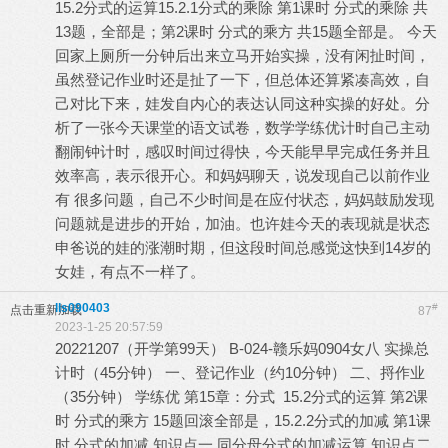
15.2分式的运算15.2.1分式的乘除 第1课时 分式的乘除 共
13题，全部是；第2课时 分式的乘方 共15题全部是。 今天
回家上厕所一分钟后出来立马开始实操，没有闲扯时间，
虽然登记作业时还是扯了一下，但总体还算紧凑高效，自
己对比下来，娃发自内心的表达认同这种实操的好处。分
析了一张今天课堂的语文试卷，数学学练优计时自己主动
翻闹钟计时，感叹时间过得快，今天能早早完成任务并且
效率高，表示很开心。和妈妈聊天，说发现自己以前作业
有 很多问题，自己不少时间是在应付状态，妈妈鼓励发现
问题就是进步的开始，加油。也许娃今天的表现就是状态
申爸说的娃的涨潮时期，但这段时间总感觉这快到14岁的
女娃，有点不一样了。
lls090403
#
点击重新加载
87
2023-1-25 20:57:59
20221207（开学第99天） B-024-赣乐妈0904女八 实操总
计时（45分钟） 一、登记作业（约10分钟） 二、捋作业
（35分钟） 学练优 第15章：分式 15.2分式的运算 第2课
时 分式的乘方 15题回滚全部是，15.2.2分式的加减 第1课
时 分式的加减 知识点一 同分母分式的加减运算 知识点二