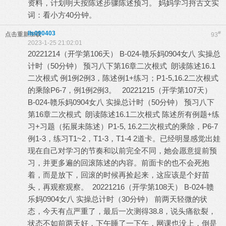
资料，计划明天按陈述步骤陈述预习。 妈妈学习捋古文实
词：看小方40分钟。
lls090403
#
点击重新加载
93
2023-1-25 21:02:01
20221214（开学第106天） B-024-赣乐妈0904女八 实操总
计时（50分钟） 预习八下第16章二次根式 朗读陈述16.1
二次根式 例1例2例3，陈述例1+练习；P1-5,16.2二次根式
的乘除P6-7，例1例2例3。 20221215（开学第107天）
B-024-赣乐妈0904女八 实操总计时（50分钟） 预习八下
第16章二次根式 朗读陈述16.1二次根式 陈述所有例题+练
习+习题（拓展未陈述）P1-5, 16.2二次根式的乘除，P6-7
例1-3，练习T1~2，T1-3，T1-4 2道卡。已经明显感觉出娃
现在自己对学习的节奏和以前完全不同，她会愿意提前预
习，并更多遍的回滚陈述的内容。前面卡的也不会死抱
着，而是放下，回滚的时候再捡起来，这应该是个好苗
头，再观察观察。 20221216（开学第108天） B-024-赣
乐妈0904女八 实操总计时（30分钟） 前两天轻微的状
态，今天有点严重了，最后一次测得38.8，说头痛欲裂，
状态不如前两天好，下午睡了一下午，网课也没上，倒是