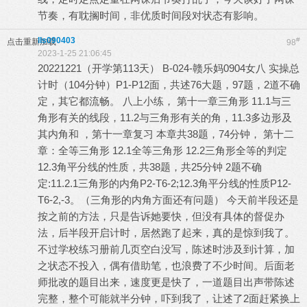
节奏，有耽搁时间，非优质时间段对状态有影响。
lls090403
#
点击重新加载
98
2023-1-25 21:06:45
20221221（开学第113天） B-024-赣乐妈0904女八 实操总
计时（104分钟）P1-P12面，共述76大题，97题，2道不确
定，其它都流畅。 八上小练， 第十一章三角形 11.1与三
角形有关的线段，11.2与三角形有关的角，11.3多边形及
其内角和 ，第十一章复习 本章共38题，74分钟， 第十二
章：全等三角形 12.1全等三角形 12.2三角形全等的判定
12.3角平分线的性质，共38题，共25分钟 2题不确
定:11.2.1三角形的内角P2-T6-2;12.3角平分线的性质P12-
T6-2,-3。（三角形的内角方面还有问题） 今天前半段还是
按之前的方法，只是告诉她要快，但没有具体的督促办
法，后半段开启计时，居然跑了起来，真的是惊到我了。
不过学校练习册前几页空白没写，陈述时涉及到计算，加
之状态不投入，偶有借助笔，也浪费了不少时间。后面老
师批改的题目出来，速度更是快了，一道题目出声带陈述
完整，整个可能就半分钟，吓到我了，让述了2面赶紧换上