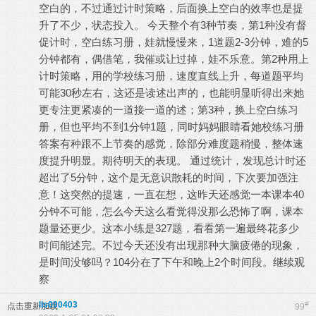
空白的，不过通过计时策略，后面换上空白的效率也是提
升了不少，状态投入。 今天整个有3种节奏，第1种没有督
促计时，空白练习册，娃就慢慢来，1道题2-3分钟，难的5
分钟都有，偶借笔，我催或让过掉，娃不乐意。第2种用上
计时策略，用的学校练习册，速度直线上升，每道题平均
可能30秒左右，这还是读述出声的，也能明显听得出来她
更专注更紧凑的一道接一道的述；第3种，换上空白练习
册，但也平均不到1分钟1题，同时妈妈眼睛看她校练习册
答案有种跟不上节奏的感觉，除部分难度题稍慢，整体速
度提升明显。期待明天的表现。 通过统计，发现总计时还
超出了5分钟，这个是无意识散耗的时间，下次要加强注
意！这突然的提速，一直在想，这昨天还感觉一本课本40
分钟不可能，怎么今天这么看觉得没那么恐怖了啊，课本
题量还更少。这本小练是327题，看看第一遍最终花多少
时间能述完。不过今天还没有出现那种大脑疲倦的现象，
是时间没够吗？104分在了下午和晚上2个时间段。继续观
察
lls090403
#
点击重新加载
99