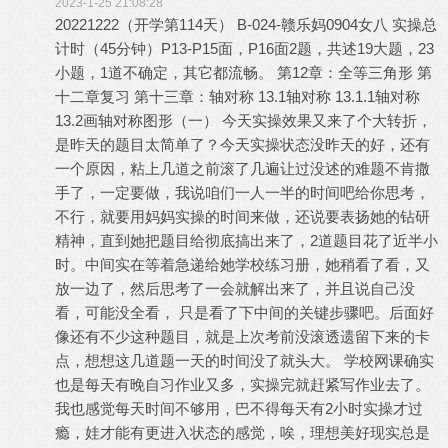
2023-1-25 21:08:28
20221222（开学第114天） B-024-赣乐妈0904女八 实操总
计时（45分钟）P13-P15面，P16面2题，共述19大题，23
小题，1道不确定，其它都流畅。 第12章：全等三角形 第
十二章复习 第十三章：轴对称 13.1轴对称 13.1.1轴对称
13.2画轴对称图形（一） 今天实操效果又来了个大转折，
是昨天的题目太简单了？今天实操状态没昨天的好，还有
一个原因，粘上几道之前滚了几遍让过没述的难题不肯撒
手了，一定要做，我说咱们一人一半的时间吧给你思考，
不行，就要用妈妈实操的时间来做，还说要表扬她的钻研
精神，直到她把题目给彻底搞出来了，2道题目花了近半小
时。中间实在等着急递给她学校练习册，她稍看了看，又
放一边了，然后思考了一会就解出来了，并且说自己没
看，可能没全看， 只是看了下中间的关键步骤吧。后面好
像还有不少这种题目，就是上次考前没滚透遗留下来的卡
点，想想这几道题一天的时间没了就头大。 学校网课确实
也是每天有晚自习作业又多，实操完就赶紧写作业去了。
我也感觉每天时间不够用，巴不得每天有2小时实操才过
瘾，娃才能有更进入状态的感觉，唉，理想美好现实总是