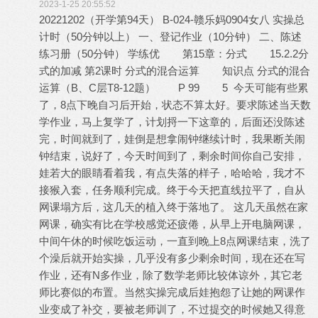
2023-1-25 20:55:52
20221202（开学第94天） B-024-赣乐妈0904女八 实操总
计时（50分钟以上） 一、登记作业（10分钟） 二、陈述
练习册（50分钟） 学练优 第15章：分式 15.2.2分
式的加减 第2课时 分式的混合运算 知识点 分式的混合
运算（B、C层T8-12题） P 99 5 今天可能有些累
了，8点下晚自习后开始，状态不算太好。要求陈述当天数
学作业，马上复学了，计划捋一下这章的，后面还没陈述
完，时间就到了，娃倒是想拿闹钟继续计时，我果断关闹
钟结束，说好了，今天时间到了，剩余时间你自己安排，
娃若大的眼睛看着我，有点失落的样子，哈哈哈，我才不
接猴入套，任务顺利完成。终于今天把直线拉平了，自从
网课塌方后，这几天的植入终于落地了。 这几天虽然在家
网课，确实有比在学校感觉还疲倦，从早上开电脑网课，
中间午休的时候吃饭运动，一直到晚上8点网课结束，洗了
个澡后就开始实操，几乎没有多少剩余时间，现在还在写
作业，还有N多作业，除了数学老师比较体谅外，其它老
师比赛似的布置。当然实操完成后娃抱怨了让她的网课作
业变成了补交，要被老师训了，不过提交的时候她又得意