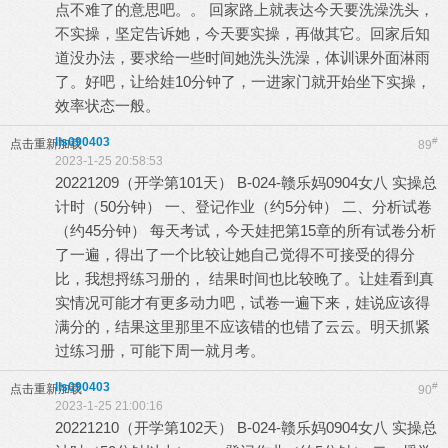
点不难了的意思吧。。 回家路上就表达今天要洗澡洗头，
不实操，坚定告诉她，今天要实操，再做其它。回家后知
道没办法，要求给一些时间她洗头洗澡，体训课外面淋雨
了。好吧，让给娃10分钟了，一进家门就开始坐下实操，
效率状态一般。
lls090403
#
点击重新加载
89
2023-1-25 20:58:53
20221209（开学第101天） B-024-赣乐妈0904女八 实操总
计时（50分钟） 一、登记作业（约5分钟） 二、分析试卷
（约45分钟） 每天考试，今天娃把第15章的所有试卷分析
了一遍，得出了一个比较让她自己觉得不可接受的得分
比，我想捋练习册的， 结果时间也比较晚了。让娃看到真
实情况可能才有更多动力吧，试卷一遍下来，娃说应该得
满分的，结果这里那里不应该错的也错了云云。明天抓紧
过练习册，可能下周一就月考。
lls090403
#
点击重新加载
90
2023-1-25 21:00:16
20221210（开学第102天） B-024-赣乐妈0904女八 实操总