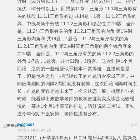
计时（50分钟以上） 一、登记作业（约5分钟） 二、捋学
练优（60分钟以上） 回捋第11章：三角形 11.1与三角形有
关的线段 11.1.1三角形的边 共14题，1否，11.1.2三角形的
高、中线与角平分线 11.1.2三角形和稳定性 共16题，全部
是。11.2与三角形有关的角 11.2.1三角形的内角 第1课时
三角形内角和 共14题，1题否，11.2与三角形有关的角
11.2.1三角形的内角 第2课时直角三角形的两个锐角互余
共10题，全部是。11.2与三角形有关的角 11.2.2三角形的
外角 1-7题，1题否。共计62题，3题否。 这次时隔1个月
回滚，之前的一些难题似乎根本不觉得难，直接就是是
了，但是也有之前一些已经过了的难题再次变成了否，中
间应考期间的间隔2周回滚没有安排，这次回滚间隔时间太
长，难题的变数还是出来了，今天状态一般。梳理作业的
时候，能看得出来数学老师的教学进度其实应该是比较缓
慢的，基本1个月1个章节的推进，听娃说周二考试，不知
道今年假期怎么安排，老师也没有公布。
lls090403
#
点击重新加载
91
2023-1-25 21:00:42
20221211（开学第103天） B-024-赣乐妈0904女八 实操总