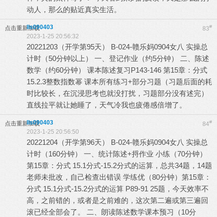
动人，那么的贴近真实生活。
lls090403
#
点击重新加载
83
2023-1-25 20:56:32
20221203（开学第95天） B-024-赣乐妈0904女八 实操总
计时（50分钟以上） 一、登记作业（约5分钟） 二、陈述
数学（约60分钟） 课本陈述复习P143-146 第15章：分式
15.2.3整数指数幂 课本所有练习+部分习题（习题后面的耗
时比较长，在沉浸思考也就没打扰，习题部分没有述完）
直线拉平就让她睡了，天气冷我也疲倦感倍增了。
lls090403
#
点击重新加载
84
2023-1-25 20:56:50
20221204（开学第96天） B-024-赣乐妈0904女八 实操总
计时（160分钟） 一、统计陈述+捋作业 小练（70分钟）
第15章：分式 15.1分式-15.2分式的运算，总共34题，14题
老师未批改，自己检查出错误 学练优（80分钟）第15章：
分式 15.1分式-15.2分式的运算 P89-91 25题，今天效率不
高，之前错的，或者是之前难的，这次第二遍或第三遍回
滚已经全部会了。 二、朗读陈述数学课本预习（10分