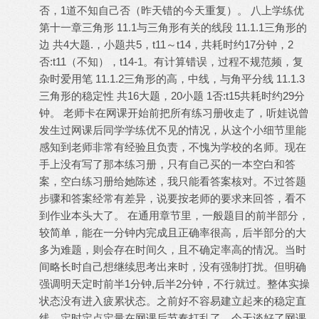
否，1道不知自己否（昨天错的今天重复）。 八上学练优
第十一章三角形 11.1与三角形有关的线段 11.1.1三角形的
边 共4大题.，小题共5，t11～t14，共耗时约17分钟，2
否:t11（不知），t14-1。有计算错误，过程不规范频，复
杂时爱用笔 11.1.2三角形的高，中线，与角平分线 11.1.3
三角形的稳定性 共16大题，20小题 1否:t15共耗时约29分
钟。 老师卡在网课开始前把所有练习册收走了，听娃说曾
发生过网课后同学学练优不见的情况，从这个小细节里能
感知到老师非常有经验且负责，不愧为学校的名师。现在
手上没有写了那本练习册，只有自己买的一本空白和答
案，空白练习册给她陈述，我只能看答案核对。不过答题
步骤和答案经常有差异，说要按老师的要求来回答，看不
到作业本头大了。 在通用章节里，一般题目的前半部分，
较简单，能在一分钟内完成且正确率很高，后半部分的大
多为难题，则会存在时间久，且不确定率高的情况。当时
间略长时自己想继续思考出来时，没有强制打扰。但明确
强调明天定时前半1分钟,后半2分钟，不行就过。整体实操
状态没有进入疲累状态。之前好不容易建立起来的稳定直
线，定时定点定量在网课后节奏打乱了，今天谈好了网课