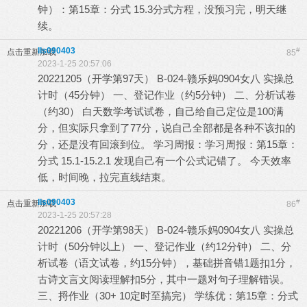
钟）：第15章：分式 15.3分式方程，没预习完，明天继
续。
lls090403
#
点击重新加载
85
2023-1-25 20:57:06
20221205（开学第97天） B-024-赣乐妈0904女八 实操总
计时（45分钟） 一、登记作业（约5分钟） 二、分析试卷
（约30） 白天数学考试试卷，自己给自己定位是100满
分，但实际只拿到了77分，说自己全部都是各种不该扣的
分，还是没有回滚到位。 学习周报：学习周报：第15章：
分式 15.1-15.2.1 发现自己有一个公式记错了。 今天效率
低，时间晚，拉完直线结束。
lls090403
#
点击重新加载
86
2023-1-25 20:57:28
20221206（开学第98天） B-024-赣乐妈0904女八 实操总
计时（50分钟以上） 一、登记作业（约12分钟） 二、分
析试卷（语文试卷，约15分钟），基础拼音错1题扣1分，
古诗文言文阅读理解扣5分，其中一题对句子理解错误。
三、捋作业（30+ 10定时至搞完） 学练优：第15章：分式