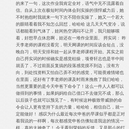
的来了一句，这次作业我肯定全对，语气中无不流露着自
信。自从上次在极短时间内体会到实操的强悍威力后，她
不时抱怨时我就来一句下次不陪你实操了，她又一个若大
的眼睛看着我不知怎么回怼，哈哈哈 这几天天气变冷，说
话都能看到气体了，娃闲热空调闷不让开，我只能哆嗦
着，好想早点休息啊，娃还在一堆作业里面。 捋实词： 昨
天李老师的课程没看完，明天网课的时间应该会短点，没
晚自习，明天安排和娃一起从李老师课程开始。其实之前
自己捋实词的时候确实是感觉枯燥，项脊轩志也是半中间
就丢了，不过前面反复搞的段落感觉摸不到边，没有方
向，到处找资料又怕自己弄不对的感觉，可能畏难情绪也
在里面，还好有了李老师的课及时雨来挽救了我们哈哈，
当然更重要的是今天申爸下命令了！这么一件人人都可以
做得到的事情，如果妈妈给自己借口不去做完不成，那么
以后孩子也就可以预见了~，有时候这种极致带威胁的命
令会让人更有坚持下去的力量，哈哈哈，相信自己，就一
定能做好！ 感叹为什么最近每次申爸的早课似乎都是正对
着我说的一样啊，每次都感觉申爸仿佛知道我这的情况一
样，真的太神奇了！ 今天看到荣妈的反馈，又是那么的打