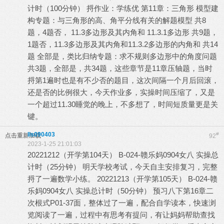
计时（100分钟） 捋作业：学练优 第11章：三角形 模型建
构专题：与三角形的高、角平分线有关的解题模型 共8
题，4题否， 11.3多边形及其内角和 11.3.1多边形 共9题，
1题否，11.3多边形及其内角和11.3.2多边形的内角和 共14
题 全部是，类比归纳专题：求不规则多边形中的角度问题
共3题，全部是，共34题，这些章节是11章压轴题，当时
捋第1遍时也是有不少否的题目，这次间隔一个月后回滚，
还是否的比例很大，今天作业多，实操时间压缩了，又是
一个超过11.30睡觉的晚上，不多想了，时间短质量更是关
键。
lls090403
#
点击重新加载
92
2023-1-25 21:01:03
20221212（开学第104天） B-024-赣乐妈0904女八 实操总
计时（25分钟） 明天学校考试，今天自主安排复习，完整
捋了一遍数学小练。 20221213（开学第105天） B-024-赣
乐妈0904女八 实操总计时（50分钟） 预习八下第16章二
次根式P01-37面，整体过了一遍，配合自学读本，快速浏
览阅读了一遍，过程中有思考有提问，有让妈妈帮助查找