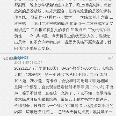
都副课，晚上数学课勉强起来上了。晚上继续实操，比较
欣慰的是没断线，娃乐意配合，但有点难受的是没能保持
住直线。 登记作业+捋作业：数学 学练优 第十六章 二
次根式 16.1二次根式的概念 知识点一 二次根式的定义
知识点二 二次根式有意义的条件 知识点三 二次根式的非
负性 P1 共16题。今天捋作业的状态投入的，能感觉
出思考，但不允许妈妈出声，说因为头痛不愿意说话，我
问话也不能多回复我。
lls090403
#
点击重新加载
94
2023-1-25 21:02:57
20221217（开学第109天） B-024-赣乐妈0904女八 实操总
计时（120分钟） 第一小时出声:从P1-P16，共6个练习，
10大题，25小题，有卡点，会说和练习册哪面哪题相同，
是同一个模型，会发现自己看错所求等等 第二个小时:不出
声，嗓子不舒服一直在咳，允许了，卡点不知，表示有按
要求陈述具备步骤和结果，最后八上整本书本全部述完。
全部都会，只有最后一个练习的2道题卡，这是最新学习的
内容，应该还没回滚过。 总结今天特别点赞！喉咙嗓子一