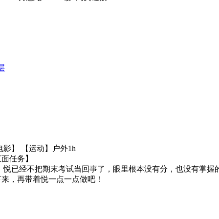
层
放电影】 【运动】户外1h
【直面任务】
，悦已经不把期末考试当回事了，眼里根本没有分，也没有掌握
下来，再带着悦一点一点做吧！