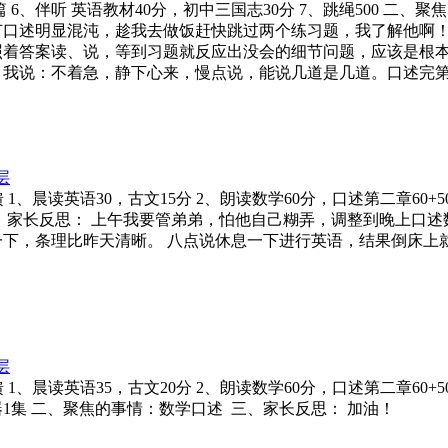
6、伴听 英语教材40分，初中三国志30分 7、跳绳500 二
节口述明显混沌，趁我去做饭赶快跳过两个练习题，我了解他啊
照着答案读、说，等到习题就反应出没会的细节问题，应该是根
，我说：不着急，静下心来，慢点说，能说几道是几道。口述完
层
常规反馈 1、晨读英语30，古文15分 2、朗读数学60分，口述第二章6
述 三、家长反思： 上午我要管弟弟，怕他自己糊弄，调整到晚上
下，条理比昨天清晰。 八点说休息一下进行英语，结果倒床上
层
规反馈 1、晨读英语35，古文20分 2、朗读数学60分，口述第二章60+
器1集 二、聚焦的事情：数学口述 三、家长反思： 加油！