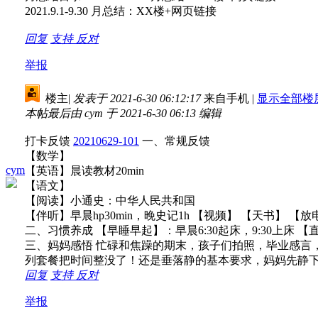
2021.9.1-9.30 月总结：XX楼+网页链接
回复
支持
反对
举报
楼主
|
发表于 2021-6-30 06:12:17
来自手机
|
显示全部楼
本帖最后由 cym 于 2021-6-30 06:13 编辑
打卡反馈
20210629-101
一、常规反馈
【数学】
cym
【英语】晨读教材20min
【语文】
【阅读】小通史：中华人民共和国
【伴听】早晨hp30min，晚史记1h 【视频】 【天书】 【
二、习惯养成 【早睡早起】：早晨6:30起床，9:30上床 
三、妈妈感悟 忙碌和焦躁的期末，孩子们拍照，毕业感言
列套餐把时间整没了！还是垂落静的基本要求，妈妈先静
回复
支持
反对
举报