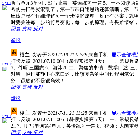
cym
听写单元3单词，默写咏雪，英语练习一篇 5、一本阅读两篇 
号的去括号就混乱了，第一节课口述思路还算清晰，第二
应该是没有仔细理解每一个步骤的原理，反正有答案，就
时要关注每一步的符号变化，每一步的原理。有畏难情绪
回复
支持
反对
举报
楼主
|
发表于 2021-7-10 21:02:38
来自手机
|
显示全部楼
打卡反馈 2021.07.10-004（暑假实操第 4天） 一、
cym
5、伴听 三国志 6、游泳2h 二、聚焦的事情：数学口
对错，悦也能静下心来口述，比较复杂的中间过程用笔记一
务，虽然都不是很高效！
回复
支持
反对
举报
楼主
|
发表于 2021-7-11 21:13:25
来自手机
|
显示全部楼
cym
打卡反馈 2021.07.11-005（暑假实操第 5天） 一、常
2h 7、听写单词第4单元，英语练习一篇 8、视频：大国重
回复
支持
反对