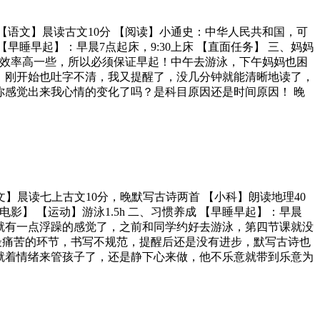
单元1 【语文】晨读古文10分 【阅读】小通史：中华人民共和国，可
成 【早睡早起】：早晨7点起床，9:30上床 【直面任务】 三、妈妈
午效率高一些，所以必须保证早起！中午去游泳，下午妈妈也困
：刚开始也吐字不清，我又提醒了，没几分钟就能清晰地读了，
你感觉出来我心情的变化了吗？是科目原因还是时间原因！ 晚
 【语文】晨读七上古文10分，晚默写古诗两首 【小科】朗读地理40
电影】 【运动】游泳1.5h 二、习惯养成 【早睡早起】：早晨
节课就有一点浮躁的感觉了，之前和同学约好去游泳，第四节课就没
最痛苦的环节，书写不规范，提醒后还是没有进步，默写古诗也
就着情绪来管孩子了，还是静下心来做，他不乐意就带到乐意为