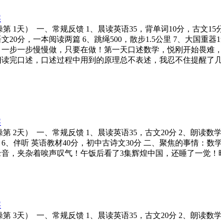
层
01（暑假实操第 1天） 一、常规反馈 1、晨读英语35，背单词10分，古
语文20分，一本阅读两篇 6、跳绳500，散步1.5公里 7、大国
，一步一步慢慢做，只要在做！第一天口述数学，悦刚开始畏难
朗读完口述，口述过程中用到的原理总不表述，我忍不住提醒了
层
02（暑假实操第 2天） 一、常规反馈 1、晨读英语35，古文20分 2、朗
 6、伴听 英语教材40分，初中古诗文30分 二、聚焦的事情：
音，夹杂着唉声叹气！午饭后看了3集辉煌中国，还睡了一觉！
层
3（暑假实操第 3天） 一、常规反馈 1、晨读英语35，古文20分 2、朗读