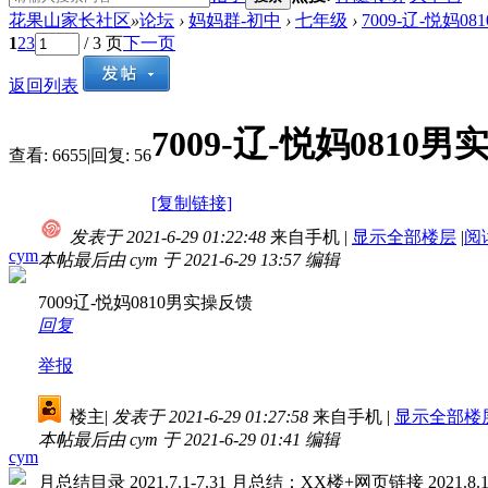
花果山家长社区
»
论坛
›
妈妈群-初中
›
七年级
›
7009-辽-悦妈0
1
2
3
/ 3 页
下一页
返回列表
7009-辽-悦妈0810
查看:
6655
|
回复:
56
[复制链接]
发表于 2021-6-29 01:22:48
来自手机
|
显示全部楼层
|
阅
cym
本帖最后由 cym 于 2021-6-29 13:57 编辑
7009辽-悦妈0810男实操反馈
回复
举报
楼主
|
发表于 2021-6-29 01:27:58
来自手机
|
显示全部楼
本帖最后由 cym 于 2021-6-29 01:41 编辑
cym
月总结目录 2021.7.1-7.31 月总结：XX楼+网页链接 2021.8