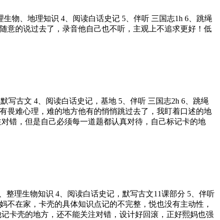
、整理生物、地理知识 4、阅读白话史记 5、伴听 三国志1h 6、跳绳
就很随意的说过去了，录音他自己也不听，主观上不追求更好！低
 3、默写古文 4、阅读白话史记，基地 5、伴听 三国志2h 6、跳绳
述悦有畏难心理，难的地方他有的悄悄跳过去了，我盯着口述的地
注对错，但是自己必须每一道题都认真对待，自己标记卡的地
！
60分 3、整理生物知识 4、阅读白话史记，默写古文11课部分 5、伴听
两天妈妈不在家，卡壳的具体知识点记的不完整，悦也没有主动性，
他记卡壳的地方，还不能关注对错，设计好回滚，正好熙妈也强