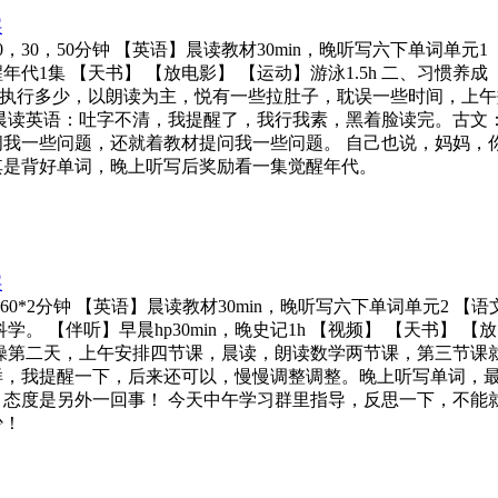
层
材50，30，50分钟 【英语】晨读教材30min，晚听写六下单词
醒年代1集 【天书】 【放电影】 【运动】游泳1.5h 二、习惯养
能执行多少，以朗读为主，悦有一些拉肚子，耽误一些时间，上
晨读英语：吐字不清，我提醒了，我行我素，黑着脸读完。古文
我一些问题，还就着教材提问我一些问题。 自己也说，妈妈，
其是背好单词，晚上听写后奖励看一集觉醒年代。
层
教材60*2分钟 【英语】晨读教材30min，晚听写六下单词单元2
 【伴听】早晨hp30min，晚史记1h 【视频】 【天书】 【放
悟 周末实操第二天，上午安排四节课，晨读，朗读数学两节课，第三
样，我提醒一下，后来还可以，慢慢调整调整。晚上听写单词，
态度是另外一回事！ 今天中午学习群里指导，反思一下，不能
少！