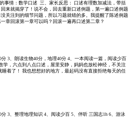
、聚焦的事情：数学口述 三、家长反思： 口述有理数加减法，带括
！回来就揭穿了！说不会，回去重新口述例题，第一遍口述例题
本没关注到的细节问题，所以习题就错的多。我提醒了陈述例题
第一章回滚第一章可以吗？回滚一遍再口述第二章？
0+50分 3、朗读生物40分，地理40分 4、一本阅读一篇，阅读少百
口述数学，六点到八点口述，屋里安静，妈妈也放松神经，不关注
就睡着了！ 我也想想好的地方，最起码没有直接拒绝每天的任
50分 3、整理地理知识 4、阅读少百 5、伴听 三国志1h 6、游泳