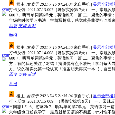
楼主
|
发表于 2021-7-15 04:24:04
来自手机
|
显示全部楼
cym
打卡反馈 2021.07.13-007（暑假实操第 7天） 一、常
600 7、听写单词第6单元，英语练习一篇 二、聚焦的
年级的时候学习书法，字越写越乱，感觉就是非要拧巴着来
回复
支持
反对
举报
楼主
|
发表于 2021-7-15 04:24:56
来自手机
|
显示全部楼
打卡反馈 2021.07.14-008（暑假实操第 8天） 一、常
cym
600 7、听写单词第6单元，英语练习一篇 二、聚焦的
方，有的我还关注了对错！搞得悦有点不放松！学习每天
方。说的确实比第一轮认真！准备明天再买一本书，自己
回复
支持
反对
举报
楼主
|
发表于 2021-7-15 21:35:04
来自手机
|
显示全部楼
打卡反馈 2021.07.15-009 （暑假实操第 9天） 一、
cym
三国志1.5h 6、游泳2h 7、听写单词第7单元，英语
六年级也口述数学了，最后就是回滚的不彻底，针对性不