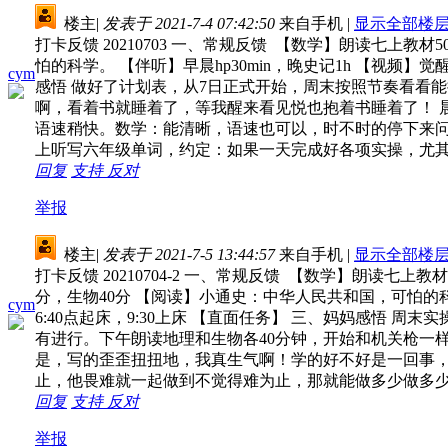
楼主
|
发表于 2021-7-4 07:42:50
来自手机
|
显示全部楼
打卡反馈 20210703 一、常规反馈 【数学】朗读七上教
怕的科学。 【伴听】早晨hp30min，晚史记1h 【视频】觉
cym
感悟 做好了计划表，从7日正式开始，周末按照节奏看看
啊，看着书就睡着了，等我醒来看见悦也抱着书睡着了！ 
语速稍快。数学：能清晰，语速也可以，时不时的停下来问
上听写六年级单词，约定：如果一天完成好各项实操，尤
回复
支持
反对
举报
楼主
|
发表于 2021-7-5 13:44:57
来自手机
|
显示全部楼
打卡反馈 20210704-2 一、常规反馈 【数学】朗读七上
分，生物40分 【阅读】小通史：中华人民共和国，可怕的科学。
cym
6:40点起床，9:30上床 【直面任务】 三、妈妈感
有进行。下午朗读地理和生物各40分钟，开始和机关枪一
是，写的歪歪扭扭地，我真生气啊！学的好不好是一回事，
止，他畏难就一起做到不觉得难为止，那就能做多少做多
回复
支持
反对
举报