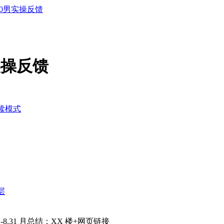
810男实操反馈
男实操反馈
读模式
层
.1-8.31 月总结：XX 楼+网页链接