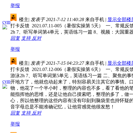
举报
楼主
|
发表于 2021-7-12 11:40:28
来自手机
|
显示全部楼
cym
打卡反馈 2021.07.11-005（暑假实操第 5天） 一、常
2h 7、听写单词第4单元，英语练习一篇 8、视频：大国重
回复
支持
反对
举报
楼主
|
发表于 2021-7-15 04:23:27
来自手机
|
显示全部楼
打卡反馈 2021.07.12-006（暑假实操第 6天） 一、常
游泳2h 7、听写单词第5单元，英语练习一篇 二、聚焦
cym
开地方了，他就也动起来了，特别容易关注其它的事情。口
物，他花了一个半小时，整理的内容也不多，看了看他的
能指挥他的思维，还是让他自己摸索吧，整理的多了，做
心，所以他整理的这些内容有没有印刻到脑袋里也持怀疑的
音字母总是不能准确记忆，让他背感觉他很发愁！
回复
支持
反对
举报