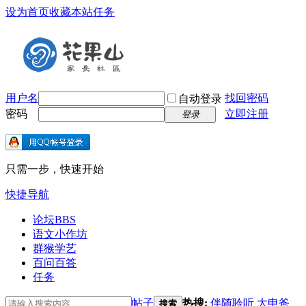
设为首页
收藏本站
任务
用户名
找回密码
自动登录
密码
立即注册
登录
只需一步，快速开始
快捷导航
论坛
BBS
语文小作坊
群猴学艺
百问百答
任务
帖子
热搜:
伴随聆听
大申爸
搜索