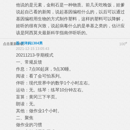
他说的是元素，金刚石是一种物质。前几天吃晚饭，娃爹
说起自己看的新闻，说起基因编程什么的，以后可以通过
基因编程用生物的方式制作塑料，这样的塑料可以降解，
娃听的很有兴致，说起病毒什么的是单基之类的，估计应
该是阿西莫夫最新科学指南伴听听的。
苏-洋洋妈1304男
#
点击重新加载
100
2021-12-15 13:05:43
20211213-学期模式
一、常规反馈
作息：7点00起床，9点30睡。
阅读：看了会可怕系列。
伴听：现代世界中的数学1个小时左右。
运动：无。练琴：练琴10分钟左右。
盲算：黄冈三下半页。
朗读：无。
其他：做作业1个小时。
二、聚焦
做作业的习惯