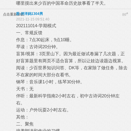
哪里摸出来少百的中国革命历史故事看了半天。
苏-洋洋妈1304男
#
点击重新加载
86
2021-11-15 09:51:40
202111014-学期模式
一、常规反馈
作息：7点30起床，9点10睡。
早读：古诗词20分钟。
盲算/视算：3页景山下。因为最近做试卷漏了几次题，正
好盲算题里有两页不适合盲算，所以让娃边读题边视算。
阅读：少百世界知识问答、DK等，在家除了做任务，除去
不在家的时间大部分在看书。
钢琴：音乐课1小时，练琴30分钟。
天书：无
伴听：最新科学指南2小时左右，初中古诗词20分钟左
右。
运动：户外玩耍2小时左右。
其他：
二、聚焦
培养朗读和作业的习惯