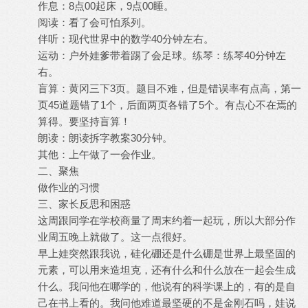
作息：8点00起床，9点00睡。
阅读：看了会可怕系列。
伴听：现代世界中的数学40分钟左右。
运动：户外娃爹带着踢了会足球。练琴：练琴40分钟左
右。
盲算：黄冈三下3页。题目不难，但是错误率有点高，第一
页45道题错了1个，后面两页各错了5个。有点心不在焉的
算得。要坚持盲算！
朗读：朗读拆字教案30分钟。
其他：上午做了一会作业。
二、聚焦
做作业的习惯
三、家长反思和困惑
这周跟同学在学校商量了周末约着一起玩，所以大部分作
业周五晚上就做了。这一点很好。
早上娃突然跟我说，硅化硼还是什么硼是世界上最坚固的
元素，可以用来造坦克，还有什么和什么放在一起会生成
什么。我问他在哪学的，他说有的科学课上的，有的是自
己在书上看的。我问他难道最坚硬的不是金刚石吗，娃说