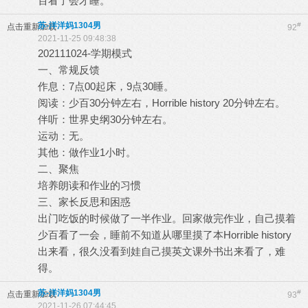
百看了会才睡。
苏-洋洋妈1304男
#
点击重新加载
92
2021-11-25 09:48:38
202111024-学期模式
一、常规反馈
作息：7点00起床，9点30睡。
阅读：少百30分钟左右，Horrible history 20分钟左右。
伴听：世界史纲30分钟左右。
运动：无。
其他：做作业1小时。
二、聚焦
培养朗读和作业的习惯
三、家长反思和困惑
出门吃饭的时候做了一半作业。回家做完作业，自己摸着
少百看了一会，睡前不知道从哪里摸了本Horrible history
出来看，很久没看到娃自己摸英文课外书出来看了，难
得。
苏-洋洋妈1304男
#
点击重新加载
93
2021-11-26 07:44:45