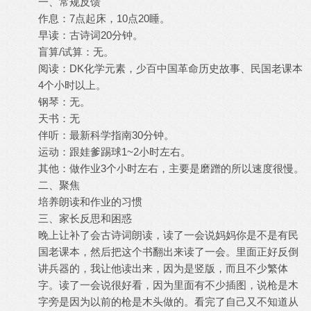
一、常规反馈
作息：7点起床，10点20睡。
早读：古诗词20分钟。
盲算/试算：无。
阅读：DK化学元素，少百中国革命历史故事、民国老课本
4个小时以上。
钢琴：无。
天书：无
伴听：最新科学指南30分钟。
运动：跟娃爹踢球1~2小时左右。
其他：做作业3个小时左右，主要是磨蹭的所以速度很慢。
二、聚焦
培养朗读和作业的习惯
三、家长反思和困惑
晚上让补了会古诗词朗读，读了一会说妈妈你是不是有民
国老课本，然后把这个书翻出来读了一会。里面正好反倒
讲兵器的，我让他读出来，因为是竖版，而且不少繁体
字。读了一会说很好看，因为里面有不少插图，说枪是木
字旁是因为以前的枪是木头做的。看完了自己又不知道从