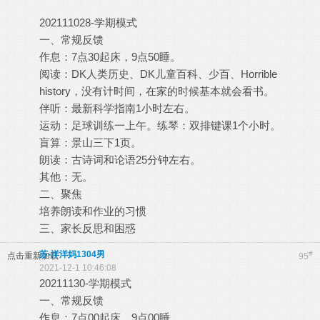
202111028-学期模式
一、常规反馈
作息：7点30起床，9点50睡。
阅读：DK人类历史、DK儿童百科、少百、Horrible
history，没有计时间，在家的时候基本就会看书。
伴听：最新科学指南1小时左右。
运动：足球训练一上午。练琴：双排键课1个小时。
盲算：景山三下1页。
朗读：古诗词和论语25分钟左右。
其他：无。
二、聚焦
培养朗读和作业的习惯
三、家长反思和困惑
苏-洋洋妈1304男
#
点击重新加载
95
2021-12-1 10:46:08
20211130-学期模式
一、常规反馈
作息：7点00起床，9点00睡。