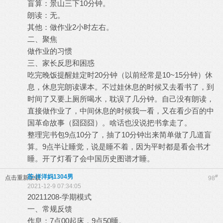
盲算：景山三下10分钟。
朗读：无。
其他：做作业2小时左右。
二、聚焦
做作业的习惯
三、家长反思和困惑
吃完晚饭提醒娃定时20分钟（以前经常是10~15分钟）休
息，休息完朗读课本。不过娃休息的时候又去看书了，到
时间了又要上厕所喝水，耽误了几分钟。自己没有朗读，
直接做作业了，中间休息的时候我一看，又在看少百的中
国革命故事（囧囧囧）。啥话也没说把书拿走了。
整理完书包9点10分了，抽了10分钟出来简单做了几道盲
算。9点半让睡觉，说是睡不着，因为平时都是看会书才
睡。开了灯看了会中国历史图谱才睡。
苏-洋洋妈1304男
#
点击重新加载
98
2021-12-9 07:34:05
20211208-学期模式
一、常规反馈
作息：7点00起床，9点50睡。