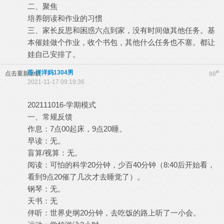
二、聚焦
培养朗读和作业的习惯
三、家长反思和困惑六点到家，没有时间做其他任务。基
本催娃做个作业，收个书包，其他什么任务也不塞。都让
娃自己安排了。
苏-洋洋妈1304男
#
点击重新加载
88
2021-11-17 09:19:36
202111016-学期模式
一、常规反馈
作息：7点00起床，9点20睡。
早读：无。
盲算/视算：无。
阅读：可怕的科学20分钟，少百40分钟（8:40后开始看，
看到9点20催了几次才去睡觉了）。
钢琴：无。
天书：无
伴听：世界史纲20分钟，去吃饭的路上听了一小会。