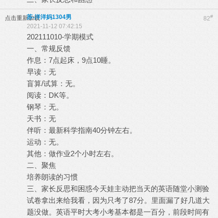
苏-洋洋妈1304男
#
点击重新加载
82
2021-11-12 07:42:15
202111010-学期模式
一、常规反馈
作息：7点起床，9点10睡。
早读：无
盲算/试算：无。
阅读：DK等。
钢琴：无。
天书：无
伴听：最新科学指南40分钟左右。
运动：无。
其他：做作业2个小时左右。
二、聚焦
培养朗读的习惯
三、家长反思和困惑今天娃主动把当天的英语随堂小测验
试卷拿出来给我看，因为只考了87分。里面漏了好几道大
题没做。英语平时大考小考基本都是一百分，前段时间有