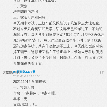
其他：做作业1个小时左右。
二、聚焦
培养朗读的习惯
三、家长反思和困惑
今天期中考试，上校车前又跟娃说了几遍橡皮大法检查。
不过今天只考英语和数学，语文昨天已经考过了，不知道
漏题没有。每天放学到家差不多都快6点了，吃完饭再休息
几分钟经常7点了。每天作业量2到2个半小时，除了吃饭
还能加点伴听，其实什么都加不进去。今天娃吃饭的时候
掉了颗牙，这颗牙又粘在了矫正器上，带娃去牙科诊所把
牙取下来，又花了不少时间，只能路上伴听，然后背了本
可怕在诊所看了看。
苏-洋洋妈1304男
#
点击重新加载
84
2021-11-13 14:36:55
202111012-学期模式
一、常规反馈
作息：7点起床，10点20睡。
早读：无
盲算/试算：无。