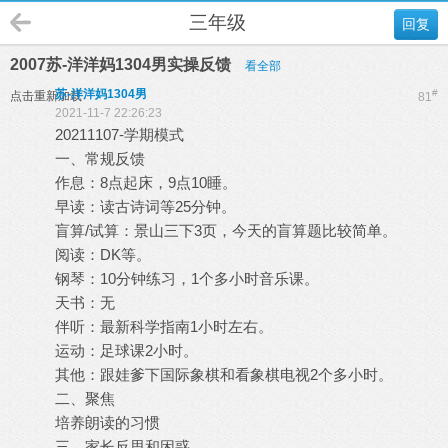
三年级
回复
2007苏-洋洋妈1304男实操反馈
看全部
苏-洋洋妈1304男
#
点击重新加载
81
2021-11-7 22:26:23
20211107-学期模式
一、常规反馈
作息：8点起床，9点10睡。
早读：读古诗词等25分钟。
盲算/试算：景山三下3页，今天的盲算题比较简单。
阅读：DK等。
钢琴：10分钟练习，1个多小时音乐课。
天书：无
伴听：最新科学指南1小时左右。
运动：足球课2小时。
其他：跟娃爹下国际象棋和看象棋电视2个多小时。
二、聚焦
培养朗读的习惯
三、家长反思和困惑