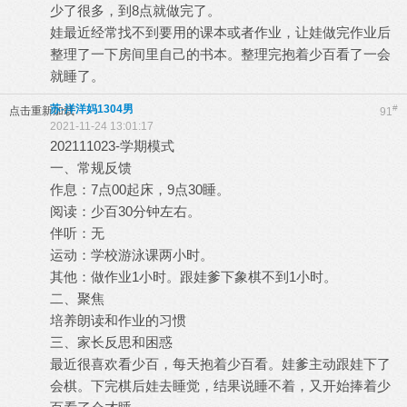
少了很多，到8点就做完了。
娃最近经常找不到要用的课本或者作业，让娃做完作业后
整理了一下房间里自己的书本。整理完抱着少百看了一会
就睡了。
苏-洋洋妈1304男
#
点击重新加载
91
2021-11-24 13:01:17
202111023-学期模式
一、常规反馈
作息：7点00起床，9点30睡。
阅读：少百30分钟左右。
伴听：无
运动：学校游泳课两小时。
其他：做作业1小时。跟娃爹下象棋不到1小时。
二、聚焦
培养朗读和作业的习惯
三、家长反思和困惑
最近很喜欢看少百，每天抱着少百看。娃爹主动跟娃下了
会棋。下完棋后娃去睡觉，结果说睡不着，又开始捧着少