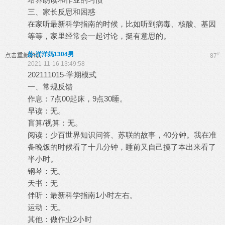
三、家长反思和困惑
在家听最新科学指南的时候，比如听到病毒、核酸、基因
等等，家里经常会一起讨论，挺有意思的。
苏-洋洋妈1304男
#
点击重新加载
87
2021-11-16 13:49:58
202111015-学期模式
一、常规反馈
作息：7点00起床，9点30睡。
早读：无。
盲算/视算：无。
阅读：少百世界知识问答、苏联的故事，40分钟。我在准
备晚饭的时候看了十几分钟，睡前又自己摸了本出来看了
半小时。
钢琴：无。
天书：无
伴听：最新科学指南1小时左右。
运动：无。
其他：做作业2小时