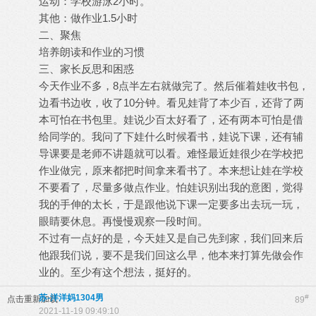
运动：学校游泳2小时。
其他：做作业1.5小时
二、聚焦
培养朗读和作业的习惯
三、家长反思和困惑
今天作业不多，8点半左右就做完了。然后催着娃收书包，
边看书边收，收了10分钟。看见娃背了本少百，还背了两
本可怕在书包里。娃说少百太好看了，还有两本可怕是借
给同学的。我问了下娃什么时候看书，娃说下课，还有辅
导课要是老师不讲题就可以看。难怪最近娃很少在学校把
作业做完，原来都把时间拿来看书了。本来想让娃在学校
不要看了，尽量多做点作业。怕娃识别出我的意图，觉得
我的手伸的太长，于是跟他说下课一定要多出去玩一玩，
眼睛要休息。再慢慢观察一段时间。
不过有一点好的是，今天娃又是自己先到家，我们回来后
他跟我们说，要不是我们回这么早，他本来打算先做会作
业的。至少有这个想法，挺好的。
苏-洋洋妈1304男
#
点击重新加载
89
2021-11-19 09:49:10