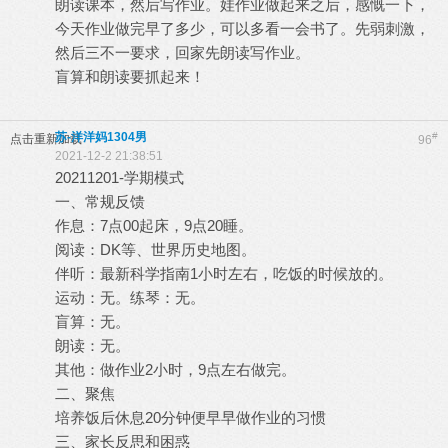
朗读课本，然后写作业。娃作业做起来之后，感慨一下，
今天作业做完早了多少，可以多看一会书了。先弱刺激，
然后三不一要求，回家先朗读写作业。
盲算和朗读要抓起来！
苏-洋洋妈1304男
#
点击重新加载
96
2021-12-2 21:38:51
20211201-学期模式
一、常规反馈
作息：7点00起床，9点20睡。
阅读：DK等、世界历史地图。
伴听：最新科学指南1小时左右，吃饭的时候放的。
运动：无。练琴：无。
盲算：无。
朗读：无。
其他：做作业2小时，9点左右做完。
二、聚焦
培养饭后休息20分钟便早早做作业的习惯
三、家长反思和困惑