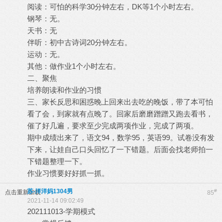
阅读：可怕的科学30分钟左右，DK等1个小时左右。
钢琴：无。
天书：无
伴听：初中古诗词20分钟左右。
运动：无。
其他：做作业1个小时左右。
二、聚焦
培养朗读和作业的习惯
三、家长反思和困惑晚上回来出去吃的晚饭，带了本可怕
看了会，到家就有点晚了。回家后磨磨蹭蹭又跑去看书，
催了好几遍，要求至少完成两项作业，完成了两项。
期中成绩出来了，语文94，数学95，英语99。试卷没有发
下来，让娃自己口头回忆了一下错题。后面会找老师拍一
下错题整理一下。
作业习惯要好好抓一抓。
苏-洋洋妈1304男
#
点击重新加载
85
2021-11-14 09:02:49
202111013-学期模式