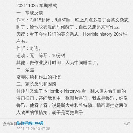
202111025-学期模式
一、常规反馈
作息：7点19起床，9点50睡。晚上八点多看了会英文杂志
睡了，给他脱衣服的时候醒了，自己又爬起来写作业。
阅读：看了会学校订的英文杂志，Horrible history 20分钟
左右。
伴听：奇迹。
运动：无。练琴：10分钟
其他：做作业没计时间，因为中间睡着了。
二、聚焦
培养朗读和作业的习惯
三、家长反思和困惑
娃睡前又拿了本Horrible history在看，翻来覆去看里面的
漫画插画，还问我其中一张图片是谁，我说是鲁迅，好像
鲁迅。他看了看，说是斯大林和希特勒。插画师把这两位
人物画的很搞笑，胡子是两把刷子。
苏-洋洋妈1304男
#
点击重新加载
94
2021-11-29 13:47:38