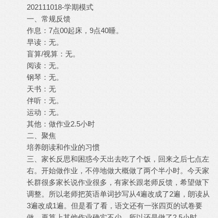
202111018-学期模式
一、常规反馈
作息：7点00起床，9点40睡。
早读：无。
盲算/视算：无。
阅读：无。
钢琴：无。
天书：无
伴听：无。
运动：无。
其他：做作业2.5小时
二、聚焦
培养朗读和作业的习惯
三、家长反思和困惑今天出去吃了个饭，回来之后七点左
右。开始做作业，不停地做大概做了两个半小时。今天家
长群很多家长说作业很多，有家长跟老师反馈，希望做下
调整。所以老师把英语单词抄写从4遍改成了2遍，朗读从
3遍改成1遍。但是看了看，语文还有一张四页的试卷要
做，再算上其他作业确实不少，所以还是做了2.5小时。