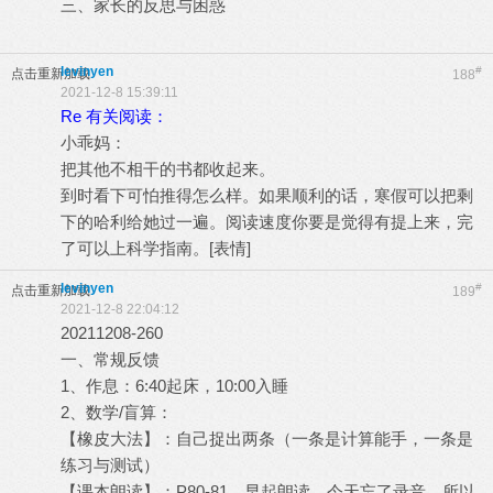
三、家长的反思与困惑
levinyen
#
点击重新加载
188
2021-12-8 15:39:11
Re 有关阅读：
小乖妈：
把其他不相干的书都收起来。
到时看下可怕推得怎么样。如果顺利的话，寒假可以把剩
下的哈利给她过一遍。阅读速度你要是觉得有提上来，完
了可以上科学指南。[表情]
levinyen
#
点击重新加载
189
2021-12-8 22:04:12
20211208-260
一、常规反馈
1、作息：6:40起床，10:00入睡
2、数学/盲算：
【橡皮大法】：自己捉出两条（一条是计算能手，一条是
练习与测试）
【课本朗读】：P80-81，早起朗读，今天忘了录音，所以