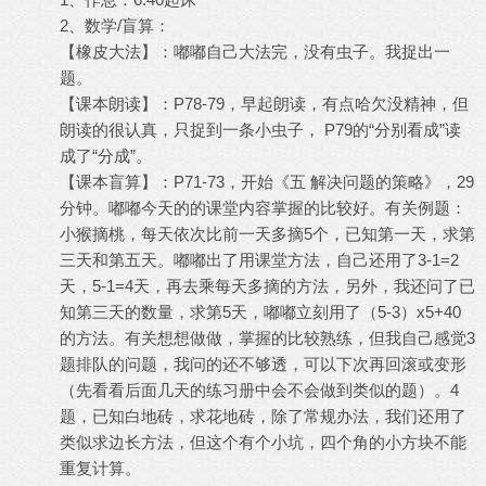
2、数学/盲算：
【橡皮大法】：嘟嘟自己大法完，没有虫子。我捉出一
题。
【课本朗读】：P78-79，早起朗读，有点哈欠没精神，但
朗读的很认真，只捉到一条小虫子， P79的“分别看成”读
成了“分成”。
【课本盲算】：P71-73，开始《五 解决问题的策略》，29
分钟。嘟嘟今天的的课堂内容掌握的比较好。有关例题：
小猴摘桃，每天依次比前一天多摘5个，已知第一天，求第
三天和第五天。嘟嘟出了用课堂方法，自己还用了3-1=2
天，5-1=4天，再去乘每天多摘的方法，另外，我还问了已
知第三天的数量，求第5天，嘟嘟立刻用了（5-3）x5+40
的方法。有关想想做做，掌握的比较熟练，但我自己感觉3
题排队的问题，我问的还不够透，可以下次再回滚或变形
（先看看后面几天的练习册中会不会做到类似的题）。4
题，已知白地砖，求花地砖，除了常规办法，我们还用了
类似求边长方法，但这个有个小坑，四个角的小方块不能
重复计算。