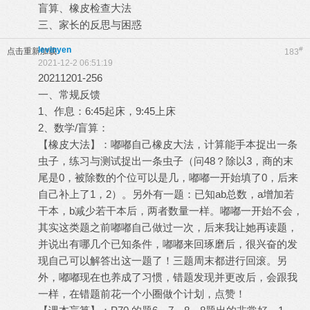
盲算、橡皮检查大法
三、家长的反思与困惑
levinyen
#
点击重新加载
183
2021-12-2 06:51:19
20211201-256
一、常规反馈
1、作息：6:45起床，9:45上床
2、数学/盲算：
【橡皮大法】：嘟嘟自己橡皮大法，计算能手本捉出一条
虫子，练习与测试捉出一条虫子（问48？除以3，商的末
尾是0，被除数的个位可以是几，嘟嘟一开始填了0，后来
自己补上了1，2）。另外有一题：已知ab总数，a增加若
干本，b减少若干本后，两者数量一样。嘟嘟一开始不会，
其实这类题之前嘟嘟自己做过一次，后来我让她再读题，
并说出有哪几个已知条件，嘟嘟来回琢磨后，很兴奋的发
现自己可以解答出这一题了！三题周末都进行回滚。另
外，嘟嘟现在也养成了习惯，错题发现并更改后，会跟我
一样，在错题前花一个小圈做个计划，点赞！