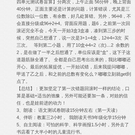
四单元测试卷盲算】分两次，上午正面 56分钟，晚上背面
40分钟。正面主要还是计算的问题，计算错误，尤其是三
位数除以一位数，有余数，好几处算错。另外，96➗8，不
会直接分级成96➗2➗4。背面应用题，题6，之前第一次回
滚还完全不会，今天一开始3盒3盒凑，凑到第三步的时
候，突然自己想通了，说一次是3+1=4盒，12➗4=3次 买
三次。 等到第二小题， 用了10盒➗4=2（次)…2 余数的
2，是在做了一半之后想通了，单位应该是“盒”，这下子这
道题筋脉全通了。 全都是自己思考出出来的，我比嘟嘟还
开心。最后的拓展提优，一开始试错，后来我提问嘟嘟，
甲送了乙之后，和之前的总数有变化么？嘟嘟立刻就get到
点了。
【总结】：更加坚定了第一次错题回滚时一样的结论，口
算是基础+适当的弛豫，另外可能还要加一条，对娃的信
任，也是娃前进的动力！
3、朗读： 语文测试卷朗读15分钟左右（第一天读）
4、伴听：教案三2小时， 我朗读天书9年级化学15分钟
5、自主阅读：可怕的科学、科学画报1.5小时，另外去了
书店看了大半小时的儿童流行书。