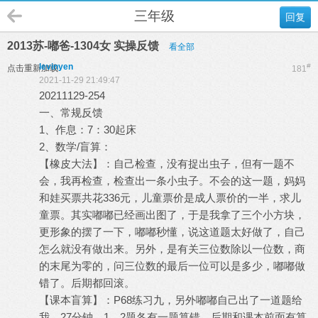
三年级
回复
2013苏-嘟爸-1304女 实操反馈
看全部
levinyen
#
点击重新加载
181
2021-11-29 21:49:47
20211129-254
一、常规反馈
1、作息：7：30起床
2、数学/盲算：
【橡皮大法】：自己检查，没有捉出虫子，但有一题不
会，我再检查，检查出一条小虫子。不会的这一题，妈妈
和娃买票共花336元，儿童票价是成人票价的一半，求儿
童票。其实嘟嘟已经画出图了，于是我拿了三个小方块，
更形象的摆了一下，嘟嘟秒懂，说这道题太好做了，自己
怎么就没有做出来。另外，是有关三位数除以一位数，商
的末尾为零的，问三位数的最后一位可以是多少，嘟嘟做
错了。后期都回滚。
【课本盲算】：P68练习九，另外嘟嘟自己出了一道题给
我，27分钟。1，2题各有一题算错，后期和课本前面有算