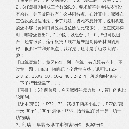
【课本盲算】：P70 的题6，7，8。8题出的非常好，1，
2，6任意排列组成三位数除以9，要求解答并看结果有没
有余数，并问被除数有什么共同特点。在计算中，嘟嘟在
三位数的退位除法，卡了几题，畏难不想计算，说明构建
的还不够（黄冈口算这类退位除法比较少）。但在找规律
时，嘟嘟还提出2，7，0也可以组合，1，0，8也可以组
合，还有很多，这个很赞！现在越来越觉得教材编的真
好，很多细节和知识点可以深挖，这才是手边最大的宝
藏！
【口算盲算】：黄冈P21一列，估算，有几题有点卡。不
过第一题，148/3，嘟嘟玩了个数字有些，说可以150-
148=2，150/3=50，50-2=48，2+2=4，所以商时48余4，
一下子把我绕晕了。。。
【盲排】：5个两位数，今天嘟嘟注意力集中，盲排的也比
较顺利。
【课本朗读】：P72，73。我捉了两条小虫子，P72的“第
一天 30个”，“30个”漏读；P73，括号里的“算一算，填一
填”漏读
3、朗读： 早晨 数学课本朗读5分钟 教案5分钟