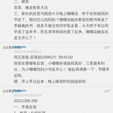
二、聚焦
盲算、橡皮检查大法
三、家长的反思与困惑今天晚上嘟嘟说，终于在班级找到
书友了。我问怎么找到的？嘟嘟说她在教室的图书角放了
李毓佩的书，很多天都没有同学取走看，今天终于有位同
学选了这本书，而且津津有味的看了起来。嘟嘟说她实在
是太开心了！
levinyen
#
点击重新加载
185
2021-12-3 09:58:12
周五答疑-苏果妈1008G六 09:41:50
很喜欢看嘟爸反馈，小嘟嘟各项做得真好，三星服务到
位，为小嘟嘟找到小书友开心！ 做起再调整一下，早睡早
起啦。
嗯，早上早点起来，晚上睡觉时间就提前啦
levinyen
#
点击重新加载
186
2021-12-6 20:20:10
20211206-258
一、常规反馈
1、作息：6:40起床