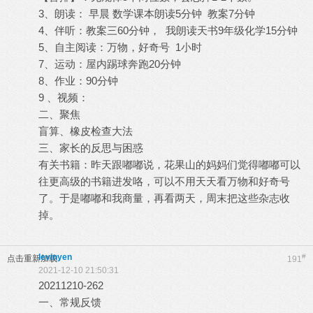
3、朗读： 早晨 数学课本朗读5分钟 教案7分钟
4、伴听：教案三60分钟， 我朗读天书9年级化学15分钟
5、自主阅读：万物，好奇号 1小时
7、运动：屋内踢球奔跑20分钟
8、作业：90分钟
9 、视频：
二、聚焦
盲算、橡皮检查大法
三、家长的反思与困惑
有关书籍：昨天跟嘟嘟说，花果山的妈妈们觉得嘟嘟可以
往更高级的书籍进发咯，可以不用天天看万物和好奇号
了。于是嘟嘟和我商量，再看两天，周末把这些杂志收
掉。
levinyen
#
点击重新加载
191
2021-12-10 21:50:31
20211210-262
一、常规反馈