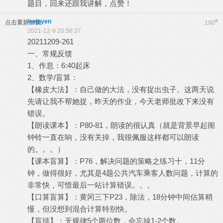
题目，回来还跟我讲解，点赞！
levinyen
#
点击重新加载
190
2021-12-9 20:56:37
20211209-261
一、常规反馈
1、作息：6:40起床
2、数学/盲算：
【橡皮大法】：自己做的大法，没有捉出虫子。这两天说
先请让我不帮她捉，昨天的作业，今天老师批改下来没有
错误。
【朗读课本】：P80-81，朗读的很认真（就是背景早起闹
钟铃一直在响，没有关掉，我很佩服这样都可以朗读
的。。。）
【课本盲算】：P76，解决问题的策略之练习十，11分
钟，做得很好，尤其是4题公共汽车乘客人数问题，计算的
非常快，可惜最后一站计算错误。。。
【口算盲算】：黄冈三下P23，除法，18分钟中间估算稍
慢，但没想到混合计算特别快。
【盲排】：无规律5个两位数，会忘掉1-2个数。