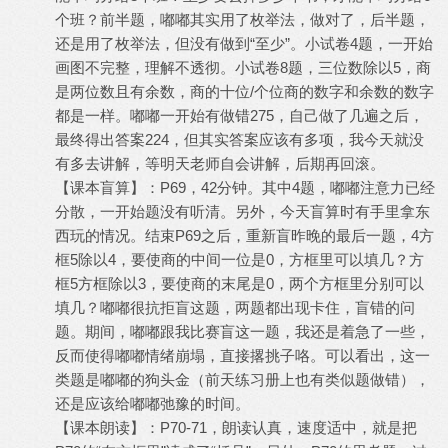
个班？前半题，嘟嘟其实用了枚举法，做对了，后半题，
还是用了枚举法，但没有做到“至少”。小试卷4题，一开始
画图不完整，理解不透彻。小试卷8题，三位数除以5，商
是两位数且有余数，商的十位/个位商的数字和余数的数字
都是一样。嘟嘟一开始有做错275，自己做了几遍之后，
最终得出答案224，但其实答案应该有多项，我今天就没
有多去讲解，等明天老师自会讲解，后期再回滚。
【课本盲算】：P69，42分钟。其中4题，嘟嘟注意力已经
分散，一开始题没有听清。另外，今天盲算时有手里拿东
西玩的情况。结束P69之后，重新盲昨晚的最后一题，4方
框5除以4，要使商的中间一位是0，方框里可以填几？方
框5方框除以3，要使商的末尾是0，两个方框里分别可以
填几？嘟嘟很抗拒盲这题，两题都出现卡住，盲错的问
题。期间，嘟嘟跟我比赛盲这一题，我还是着急了一些，
反而使得嘟嘟情绪崩塌，直接撂挑子咯。可以看出，这一
类题是嘟嘟的狗头金（前天练习册上也有类似题做错），
还是应该给嘟嘟弛豫的时间。
【课本朗读】：P70-71，朗读认真，速度适中，就是把