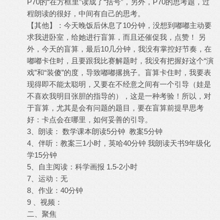
P70的“在方框里”读成了“括号”，另外，P70的思考题，过
程朗读的很好，中间有自己的思考。
【其他】：今天晚饭后休息了10分钟，没想到嘟嘟主动要
求我进卧室，给她进行盲算，而且还催促我，点赞！ 另
外，今天的盲算，最后10几分钟，我没有掌控好节奏，在
嘟嘟卡住时，且要跟我比赛解题时，我没有把握好这个“演
戏”和“装傻”的度，导致嘟嘟撂挑子。盲算卡住时，我要表
现得即不能太聪明，又要在不经意之间有一个引导（娃是
不喜欢我明目张胆的指导的），这是一种考验！所以，对
于盲算，尤其是会有问题的题目，要在盲算前提早思考
好：卡点会在哪里，如何妥善的引导。
3、朗读： 数学课本朗读5分钟 教案5分钟
4、伴听：教案三1小时，英哈40分钟 我朗读天书9年级化
学15分钟
5、自主阅读：科学画报 1.5-2小时
7、运动：无
8、作业：40分钟
9 、视频：
二、聚焦