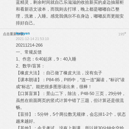
蓝精灵，剩余时间就自己乐滋滋的收拾新买的桌边抽屉柜
和看新语文读本，而我则去打球，晚上都是嘟嘟自己整
理，洗漱，入睡。感觉我偶尔不在身边，嘟嘟反而更能安
排好自己。
levinyen
#
点击重新加载
195
2021-12-14 21:53:10
20211214-266
一、常规反馈
1、作息：6:40起床，9：40入睡
2、数学/盲算：
【橡皮大法】：自己做了橡皮大法，没有虫子
【课本朗读】：P84-85，P85中，“连一连”漏读，“标识”读
成“标志”。能把很多图形读出来，很棒！
【口算盲算】：景山二下，除法，P48-50 三页，29分钟，
虽然在前面两页的竖式计算中错了三题，但计算还是很流
畅。
【盲排】：5分钟，5个两位数无规律，会忘掉1-2个，状态
越来越好。
【其他】：今天考试，没有上新课，所以就30分钟全交给