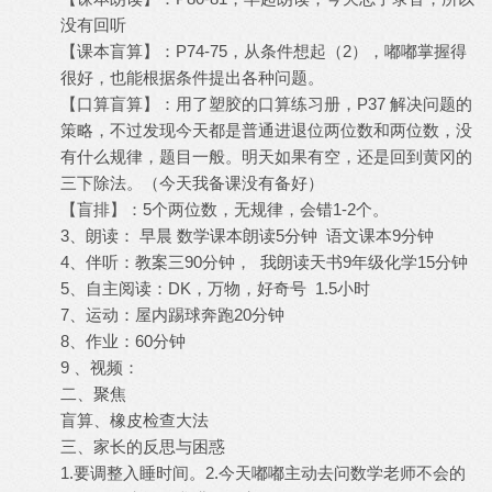
没有回听
【课本盲算】：P74-75，从条件想起（2），嘟嘟掌握得
很好，也能根据条件提出各种问题。
【口算盲算】：用了塑胶的口算练习册，P37 解决问题的
策略，不过发现今天都是普通进退位两位数和两位数，没
有什么规律，题目一般。明天如果有空，还是回到黄冈的
三下除法。（今天我备课没有备好）
【盲排】：5个两位数，无规律，会错1-2个。
3、朗读： 早晨 数学课本朗读5分钟 语文课本9分钟
4、伴听：教案三90分钟， 我朗读天书9年级化学15分钟
5、自主阅读：DK，万物，好奇号 1.5小时
7、运动：屋内踢球奔跑20分钟
8、作业：60分钟
9 、视频：
二、聚焦
盲算、橡皮检查大法
三、家长的反思与困惑
1.要调整入睡时间。2.今天嘟嘟主动去问数学老师不会的