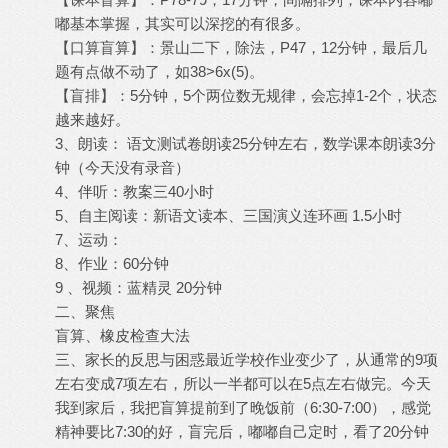
嘟基本掌握，其实可以深挖的有很多。
【口算盲算】：景山二下，除法，P47，12分钟，最后几
题有点做不动了，如38>6x(5)。
【盲排】：5分钟，5个两位数无规律，会忘掉1-2个，状态
越来越好。
3、朗读： 语文测试卷朗读25分钟左右，数学课本朗读3分
钟（今天没有录音）
4、伴听：教案三40小时
5、自主阅读：新语文读本、三国演义连环画 1.5小时
7、运动：
8、作业：60分钟
9 、视频：蓝精灵 20分钟
二、聚焦
盲算、橡皮检查大法
三、家长的反思与困惑最近学校作业变少了，从通常的9项
左右变成7项左右，所以一半都可以在5点左右做完。今天
我到家后，我把盲算提前到了晚饭前（6:30-7:00），感觉
精神要比7:30的好，盲完后，嘟嘟自己定时，看了20分钟