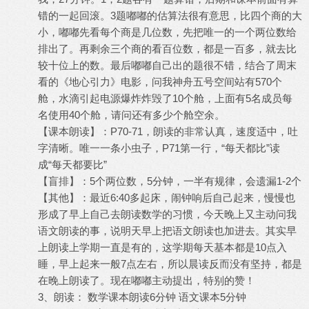
错的一起回滚。3题嘟嘟的估算法很有意思，比四个商的大
小，嘟嘟先看每个商是几位数，先把唯一的一个两位数给
排出了。再剩余三个商的看百位数，都是一百多，就去比
较十位上的数。最后嘟嘟自己出的题很不错，结合了周末
看的《地心引力》电影，问我神舟五号空间站有570个
舱，水滴引起电源爆炸炸毁了10个舱，上面有5名成员每
名使用40个舱，请问还有多少个舱空余。
【课本朗读】：P70-71，朗读的非常认真，速度适中，吐
字清晰。唯一一条小虫子，P71第一行，“每天都比”读
成“每天都要比”
【盲排】：5个两位数，5分钟，一半有规律，会遗漏1-2个
【其他】：最近6:40多起床，闹钟响后自己起来，慢慢也
形成了早上自己去朗读数学的习惯，今天晚上又主动问我
语文朗读的事，说明天早上把语文朗读也加进去。其实早
上朗读上学期一直是有的，这学期每天基本都是10点入
睡，早上起来一般7点左右，所以晨读反而没有坚持，都是
在晚上朗读了。现在嘟嘟主动提出，特别的赞！
3、朗读： 数学课本朗读6分钟 语文课本5分钟