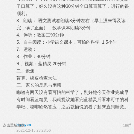
了口算了，好久没有这种30分钟全口算盲算了，进行的很
顺利。
3、朗读： 语文测试卷朗读8分钟左右（早上没来得及读
完，读了正面），数学课本朗读3分钟
4、伴听：教案三90分钟
5、自主阅读：小学语文课本，可怕的科学 1.5小时
7、运动：
8、作业：40分钟
9 、视频：蓝精灵 20分钟
二、聚焦
盲算、橡皮检查大法
三、家长的反思与困惑
嘟嘟有两天没有看可怕的科学了，刚好她今天作业完成早
有时间看蓝精灵，我就提议她看完蓝精灵后看本可怕的科
学吧，嘟嘟欣然答应，之后就愉悦的看了起来直到睡觉。
levinyen
#
点击重新加载
196
2021-12-15 23:28:56