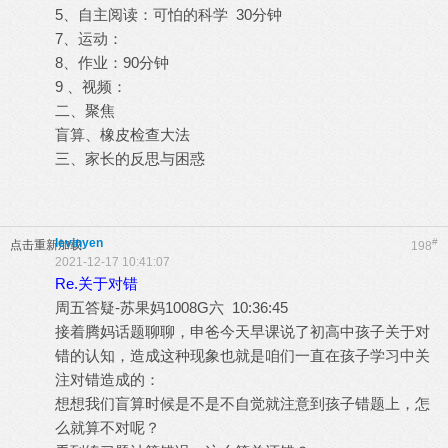
5、自主阅读：可怕的科学 30分钟
7、运动：
8、作业：90分钟
9 、视频：
二、聚焦
盲算、橡皮检查大法
三、家长的反思与困惑
levinyen
#
点击重新加载
198
2021-12-17 10:41:07
Re.关于对错
周五答疑-苏果妈1008G六 10:36:45
接着腾妈话题聊聊，申爸今天早课说了初高中孩子关于对
错的认知，造成这种现象也就是咱们一直在孩子学习中关
注对错造成的：
想想我们盲算时候是不是不自觉就注意到孩子错题上，怎
么就算不对呢？