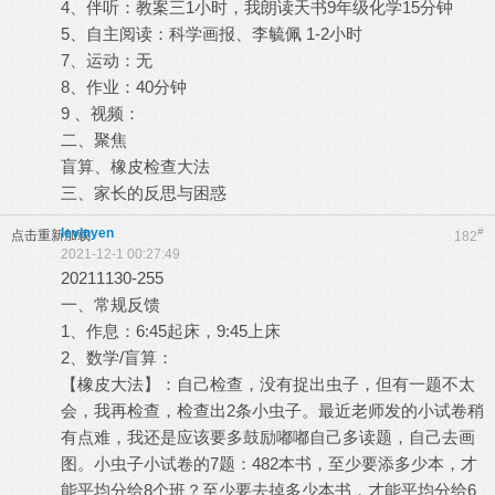
4、伴听：教案三1小时，我朗读天书9年级化学15分钟
5、自主阅读：科学画报、李毓佩 1-2小时
7、运动：无
8、作业：40分钟
9 、视频：
二、聚焦
盲算、橡皮检查大法
三、家长的反思与困惑
levinyen
#
点击重新加载
182
2021-12-1 00:27:49
20211130-255
一、常规反馈
1、作息：6:45起床，9:45上床
2、数学/盲算：
【橡皮大法】：自己检查，没有捉出虫子，但有一题不太
会，我再检查，检查出2条小虫子。最近老师发的小试卷稍
有点难，我还是应该要多鼓励嘟嘟自己多读题，自己去画
图。小虫子小试卷的7题：482本书，至少要添多少本，才
能平均分给8个班？至少要去掉多少本书，才能平均分给6