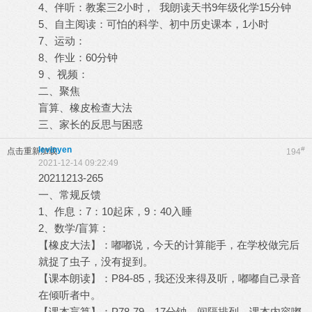
4、伴听：教案三2小时， 我朗读天书9年级化学15分钟
5、自主阅读：可怕的科学、初中历史课本，1小时
7、运动：
8、作业：60分钟
9 、视频：
二、聚焦
盲算、橡皮检查大法
三、家长的反思与困惑
levinyen
#
点击重新加载
194
2021-12-14 09:22:49
20211213-265
一、常规反馈
1、作息：7：10起床，9：40入睡
2、数学/盲算：
【橡皮大法】：嘟嘟说，今天的计算能手，在学校做完后
就捉了虫子，没有捉到。
【课本朗读】：P84-85，我还没来得及听，嘟嘟自己录音
在倾听者中。
【课本盲算】：P78-79，17分钟，间隔排列，课本内容嘟