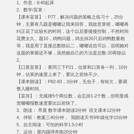
1、作息：6:40起床
2、数学/盲算：
【课本盲算】：P77，解决问题的策略之练习十，25分
钟，主要有几题是嘟嘟让我来回答，我故意算错，嘟嘟再
纠正花了比较长的时间，这个以后要慢慢控制，不然时间
花费太久。题10，鸡鸭问题，鸡去掉20只后鸡鸭数量相
等，我是用了直接总数除以二，嘟嘟说也可以，说明她对
这题的掌握还不够，虽然她自己的方法是总数-20再除以
2。
【口算盲算】：黄冈三下P21，估算和口算各一列，10分
钟，估算的速度上来了，要比之前快不少。
【课本朗读】：P82-83，3分钟，无虫子，有哈欠，要调
整入睡时间。
【盲排】：无规律5个两位数，会忘掉1-2个数，但明显感
觉嘟嘟报数速度要比以前快了。
3、朗读： 早晨 数学课本朗读3分钟 语文课本12分钟
4、伴听：教案三40分钟， 我朗读天书9年级化学15分钟
5、自主阅读：可怕的科学1.5小时
7、运动：屋内踢球奔跑20分钟