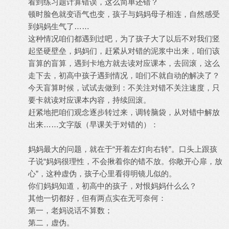
看到练习题计算错误，这么简单还错？
顿时脸色就变语气也变，孩子与妈妈母子相连，自然感受
到妈妈生气了……
这种情况咱们都遇到过吧，为了孩子大了以后不对我们竖
起坚硬壁垒，妈妈们，赶紧从对错的泥浆中出来，咱们该
盲算的盲算，遇到卡地方就去读对应课本，去回滚，这么
走下去，初高中孩子遇到情况，咱们不就自动的解决了？
今天盲算时候，试试去做到：不关注对错不关注速度，只
要卡就读对应课本内容，持续回滚。
赶紧地把咱们观念逐步转过来，调转脑袋，从对错中解放
出来……文字版（早课关于对错的）：
妈妈最大的问题，就在于“开着左灯向右转”。口头上跟孩
子说“妈妈很理性，不会揪着你的错不放。你敞开心扉，放
心”，这种虚伪，孩子心里看得明镜儿似的。
你们妈妈知道，初高中的孩子，对恨妈妈什么么？
其他一切都好，但有两点实在无可奈何：
第一，老妈说话不算数；
第二，虚伪。