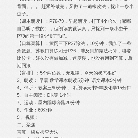
背面。。。 赶紧补做完，又做了一遍橡皮法，捉出一条小
虫子。
【课本朗读】：P78-79，早起朗读，打了4个哈欠（嘟嘟
自己听了数的），但朗读的很认真，只捉到一条小虫子，
P79的第一段少读了“呢”。
【口算盲算】：黄冈三下P27除法，10分钟，我加了一些
余数题。苏教口算练习册P36，涉及到加减法巧算，嘟嘟
比较卡，好久没有做加减，速度慢，也没有用到巧算，后
期回滚
【盲排】：5个两位数，无规律，今天的状态很好。
3、朗读： 早晨 数学课本朗读5分钟 语文课本9分钟
4、伴听：教案三90分钟， 我朗读天书9年级化学15分钟
5、自主阅读：DK等 1小时
7、运动：屋内踢球奔跑20分钟
8、作业：60分钟
9 、视频：
二、聚焦
盲算、橡皮检查大法