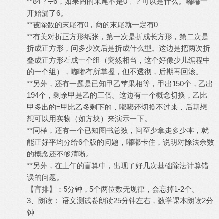
**84？➗6，如果商的末尾不是0，？可以是什么。嘟嘟一
开始漏了6。
**被除数的末尾有0，商的末尾就一定有0
**有关对折正方形纸张，第一次是折成长方形，第二次是
折成正方形，问多少次后是折成什么型。这边是把两次折
叠成正方形看成一个组（突然相当，这个好像少儿编程中
的一个组），嘟嘟有所掌握，但不透彻，后期再回滚。
**另外，还有一题是已知甲乙苹果相等，甲出150个，乙出
194个，剩余甲是乙的三倍。这边有一个概念切换，乙比
甲多出的=甲比乙多剩下的，嘟嘟还切换不过来，后期想
想可以用实物（如方块）来演示一下。
**同样，还有一个已知图书总数，问至少拿走多少本，就
能正好平均分给6个版的问题，嘟嘟卡住，说明对除法余数
的概念还不够清晰。
**另外，在上午的盲算中，出现了好几次基础除法计算错
误的问题。
【盲排】：5分钟，5个两位数无规律，会忘掉1-2个。
3、朗读： 语文测试卷朗读25分钟左右，数学课本朗读2分
钟