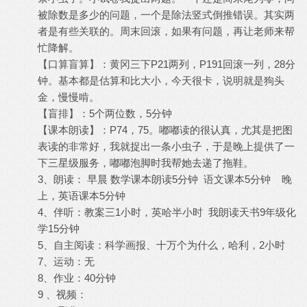
被除数是多少的问题，一个是除法竖式倒推错误。其实两
者是有些关联的。周末回滚，如果有问题，再让老师来帮
忙降解。
【口算盲算】：黄冈三下P21两列，P191回滚一列，28分
钟。基本都是估算和比大小，今天很卡，说明就是狗头
金，慢慢啃。
【盲排】：5个两位数，5分钟
【课本朗读】：P74，75。嘟嘟读的很认真，尤其是把图
表读的非常好，我就捉出一条小虫子，于是晚上提供了一
下三星级服务，嘟嘟泡脚时我帮她去递了拖鞋。
3、朗读： 早晨 数学课本朗读5分钟 语文课本5分钟 晚
上，英语课本5分钟
4、伴听：教案三1小时，英哈半小时 我朗读天书9年级化
学15分钟
5、自主阅读：科学画报、十万个为什么，哈利，2小时
7、运动：无
8、作业：40分钟
9 、视频：