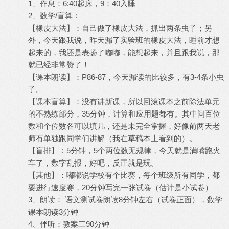
1、作息：6:40起床，9：40入睡
2、数学/盲算：
【橡皮大法】：自己做了橡皮大法，抓出两条虫子；另
外，今天跟我说，昨天漏了实验班的橡皮大法，睡前才想
起来的，我还是表扬了嘟嘟，能想起来，并且跟我说，那
就已经非常赞了！
【课本朗读】：P86-87，今天漏读的比较多，有3-4条小虫
子。
【课本盲算】：没有讲新课，所以回滚课本之前除法单元
的不熟练部分，35分钟，计算和应用题都有。其中问百位
数和个位数各可以填几，还是未完全掌握，好像前两天老
师有单独跟同学们讲解（我在草稿本上看到的）。
【盲排】：5分钟，5个两位数无规律，今天就是满嘴跑火
车了，数字乱报，好吧，反正就是玩。
【其他】：嘟嘟说学校有个比赛，每个班级所有同学，都
要进行速度赛，20分钟写完一张试卷（估计是小试卷）
3、朗读： 语文测试卷朗读8分钟左右（试卷正面），数学
课本朗读3分钟
4、伴听：教案三90分钟