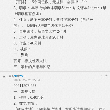
【盲排】：5个两位数，无规律，会漏掉1-2个
3、朗读： 早晨 数学课本朗读5分钟 语文课本14分钟（早
上朗读稍有点困）
4、伴听：教案三90分钟，蓝精灵90分钟（自己开
的）， 我朗读天书9年级化学15分钟
5、自主阅读：新语文读本 2小时
7、运动：屋内踢球奔跑20分钟
8、作业：40分钟
9 、视频：
二、聚焦
盲算、橡皮检查大法
三、家长的反思与困惑
levinyen
#
点击重新加载
187
2021-12-7 21:35:54
20211207-259
一、常规反馈
1、作息：6:40起床
2、数学/盲算：
【橡皮大法】：嘟嘟橡皮法时，发现小试卷做错了，做了