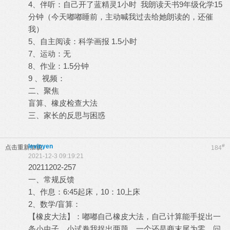
4、伴听：自己开了蓝精灵1小时 我朗读天书9年级化学15
分钟（今天嘟嘟睡前，主动喊我过去给她朗读的，还催
我）
5、自主阅读：科学画报 1.5小时
7、运动：无
8、作业：1.5分钟
9 、视频：
二、聚焦
盲算、橡皮检查大法
三、家长的反思与困惑
levinyen
#
点击重新加载
184
2021-12-3 09:19:21
20211202-257
一、常规反馈
1、作息：6:45起床，10：10上床
2、数学/盲算：
【橡皮大法】：嘟嘟自己橡皮大法，自己计算能手捉出一
条小虫子。小试卷我捉出两题。一个还是商末尾为零，问