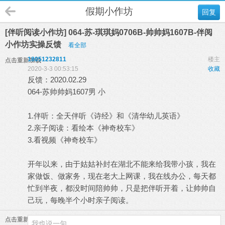
假期小作坊
回复
[伴听阅读小作坊] 064-苏-琪琪妈0706B-帅帅妈1607B-伴阅
小作坊实操反馈
看全部
18051232811
楼主
点击重新加载
2020-3-3 00:53:15
收藏
反馈：2020.02.29
064-苏帅帅妈1607男 小
1.伴听：全天伴听《诗经》和《清华幼儿英语》
2.亲子阅读：看绘本《神奇校车》
3.看视频《神奇校车》
开年以来，由于姑姑补封在湖北不能来给我带小孩，我在
家做饭、做家务，现在老大上网课，我在线办公，每天都
忙到半夜，都没时间陪帅帅，只是把伴听开着，让帅帅自
己玩，每晚半个小时亲子阅读。
点击重新加载