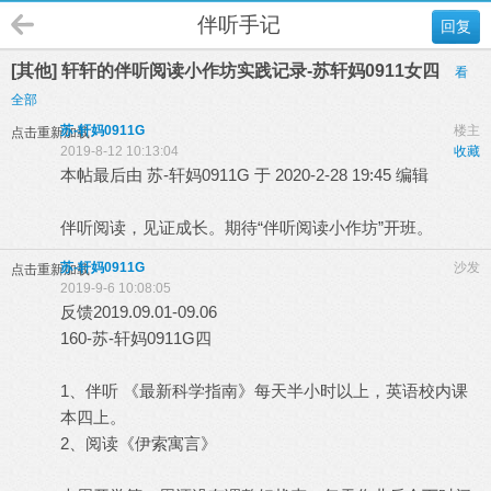
伴听手记
回复
[其他] 轩轩的伴听阅读小作坊实践记录-苏轩妈0911女四
看
全部
苏-轩妈0911G
楼主
点击重新加载
2019-8-12 10:13:04
收藏
本帖最后由 苏-轩妈0911G 于 2020-2-28 19:45 编辑
伴听阅读，见证成长。期待“伴听阅读小作坊”开班。
苏-轩妈0911G
沙发
点击重新加载
2019-9-6 10:08:05
反馈2019.09.01-09.06
160-苏-轩妈0911G四
1、伴听 《最新科学指南》每天半小时以上，英语校内课
本四上。
2、阅读《伊索寓言》