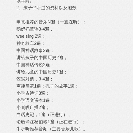
读年龄。
2、孩子伴听过的资料以及遍数
申爸推荐的音乐N遍（一直在听）；
鹅妈妈童谣3-4遍，
wee sing 2遍；
神奇校车2遍；
中国神话故事2遍；
讲给孩子的中国历史2遍；
中国神话传说2遍；
讲给儿童的中国历史1遍；
笠翁对韵，3-4遍；
声律启蒙1遍；孔子的故事1遍；
小学古诗词3遍；
小学语文课本1遍；
小喇叭广播2遍；
白话史记，1遍（正进行）；
论语译注杨伯峻1遍（正在进行）；
牛听听推荐音频（主要音乐儿歌）。