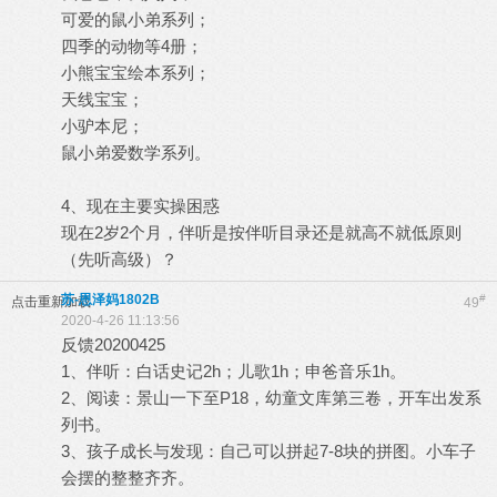
可爱的鼠小弟系列；
四季的动物等4册；
小熊宝宝绘本系列；
天线宝宝；
小驴本尼；
鼠小弟爱数学系列。
4、现在主要实操困惑
现在2岁2个月，伴听是按伴听目录还是就高不就低原则
（先听高级）？
苏-恩泽妈1802B
#
点击重新加载
49
2020-4-26 11:13:56
反馈20200425
1、伴听：白话史记2h；儿歌1h；申爸音乐1h。
2、阅读：景山一下至P18，幼童文库第三卷，开车出发系
列书。
3、孩子成长与发现：自己可以拼起7-8块的拼图。小车子
会摆的整整齐齐。