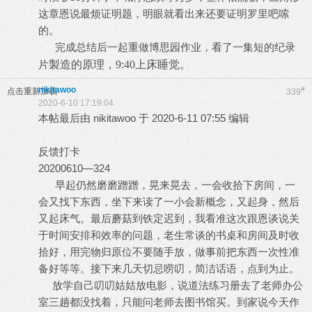
这章恩说最烦证明题，明眼就看出来还要证明罗里吧嗦
的。
完成总结后一起重做博思园作业，看了一集短的纪录
片
製造的原理，9:40上床睡觉。
nikitawoo
#
点击重新加载
339
2020-6-10 17:19:04
本帖最后由 nikitawoo 于 2020-6-11 07:55 编辑
反馈打卡
20200610—324
早起仍然磨磨蹭蹭，晃来晃去，一会收拾下房间，一
会又找下东西，坐下来读了一小会新概念，又起身，然后
又起床气。最后蘑菇到铁定迟到，我看准这次跟恩谈说关
于时间安排和效率的问题，老生常谈的书桌和房间及时收
拾好，用完物归原位不要随手放，做事前把东西一次性准
备好等等。接下来几天切忌唠叨，简洁话语，点到为止。
放学自己叨叨姑姑放电影，说道法练习册去了老师办公
室三趟都没找着，只能问老师去图书馆买。到家说今天作