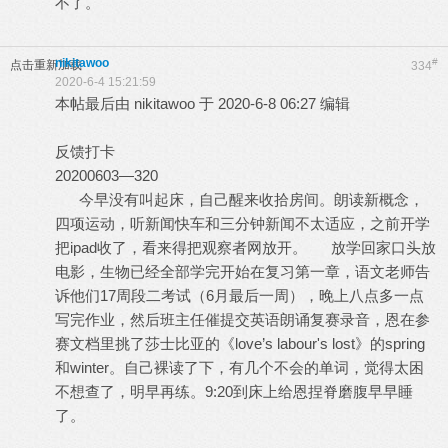
不了。
nikitawoo
#
点击重新加载
334
2020-6-4 15:21:59
本帖最后由 nikitawoo 于 2020-6-8 06:27 编辑
反馈打卡
20200603—320
今早没有叫起床，自己醒来收拾房间。朗读新概念，
四项运动，听新闻快车和三分钟新闻不太适应，之前开学
把ipad收了，看来得把观察者网放开。 放学回家口头放
电影，生物已经全部学完开始在复习第一章，语文老师告
诉他们17周段二考试（6月最后一周），晚上八点多一点
写完作业，然后班主任催提交英语朗诵复赛录音，恩在参
赛文档里挑了莎士比亚的《love’s labour's lost》的spring
和winter。自己裸读了下，有几个不会的单词，觉得太困
不想查了，明早再练。9:20到床上给恩捏脊磨腹早早睡
了。