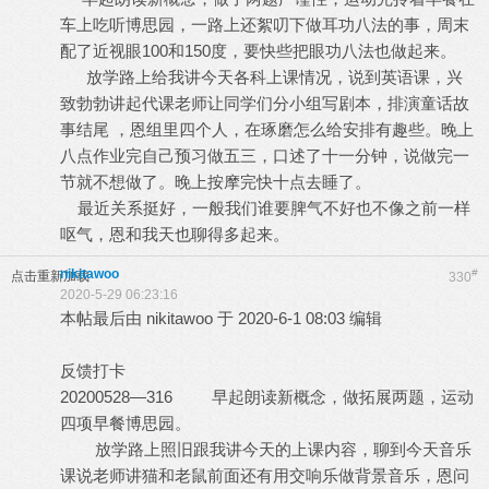
车上吃听博思园，一路上还絮叨下做耳功八法的事，周末
配了近视眼100和150度，要快些把眼功八法也做起来。
放学路上给我讲今天各科上课情况，说到英语课，兴
致勃勃讲起代课老师让同学们分小组写剧本，排演童话故
事结尾 ，恩组里四个人，在琢磨怎么给安排有趣些。晚上
八点作业完自己预习做五三，口述了十一分钟，说做完一
节就不想做了。晚上按摩完快十点去睡了。
最近关系挺好，一般我们谁要脾气不好也不像之前一样
呕气，恩和我天也聊得多起来。
nikitawoo
#
点击重新加载
330
2020-5-29 06:23:16
本帖最后由 nikitawoo 于 2020-6-1 08:03 编辑
反馈打卡
20200528—316 早起朗读新概念，做拓展两题，运动
四项早餐博思园。
放学路上照旧跟我讲今天的上课内容，聊到今天音乐
课说老师讲猫和老鼠前面还有用交响乐做背景音乐，恩问