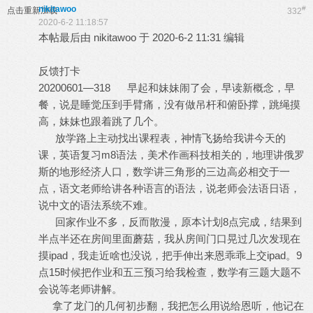
nikitawoo
#
点击重新加载
332
2020-6-2 11:18:57
本帖最后由 nikitawoo 于 2020-6-2 11:31 编辑
反馈打卡
20200601—318 早起和妹妹闹了会，早读新概念，早
餐，说是睡觉压到手臂痛，没有做吊杆和俯卧撑，跳绳摸
高，妹妹也跟着跳了几个。
放学路上主动找出课程表，神情飞扬给我讲今天的
课，英语复习m8语法，美术作画科技相关的，地理讲俄罗
斯的地形经济人口，数学讲三角形的三边高必相交于一
点，语文老师给讲各种语言的语法，说老师会法语日语，
说中文的语法系统不难。
回家作业不多，反而散漫，原本计划8点完成，结果到
半点半还在房间里面蘑菇，我从房间门口晃过几次发现在
摸ipad，我走近啥也没说，把手伸出来恩乖乖上交ipad。9
点15时候把作业和五三预习给我检查，数学有三题大题不
会说等老师讲解。
拿了龙门的几何初步翻，我把怎么用说给恩听，他记在