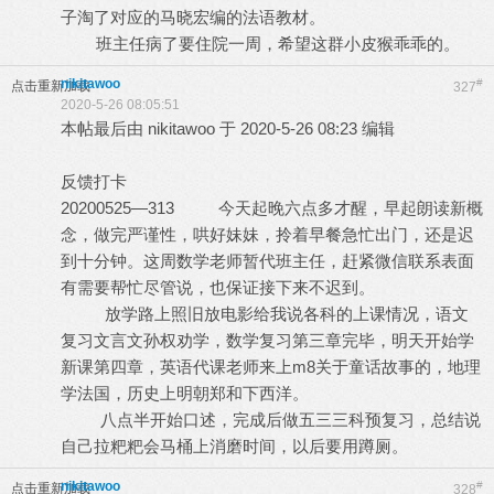
子淘了对应的马晓宏编的法语教材。
班主任病了要住院一周，希望这群小皮猴乖乖的。
nikitawoo
#
点击重新加载
327
2020-5-26 08:05:51
本帖最后由 nikitawoo 于 2020-5-26 08:23 编辑
反馈打卡
20200525—313 今天起晚六点多才醒，早起朗读新概
念，做完严谨性，哄好妹妹，拎着早餐急忙出门，还是迟
到十分钟。这周数学老师暂代班主任，赶紧微信联系表面
有需要帮忙尽管说，也保证接下来不迟到。
放学路上照旧放电影给我说各科的上课情况，语文
复习文言文孙权劝学，数学复习第三章完毕，明天开始学
新课第四章，英语代课老师来上m8关于童话故事的，地理
学法国，历史上明朝郑和下西洋。
八点半开始口述，完成后做五三三科预复习，总结说
自己拉粑粑会马桶上消磨时间，以后要用蹲厕。
nikitawoo
#
点击重新加载
328