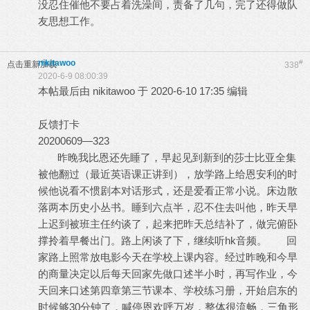
没忍住催他不要占着洗澡间，责备了几句，完了还得做队
友思想工作。
nikitawoo
#
点击重新加载
338
2020-6-9 08:00:39
本帖最后由 nikitawoo 于 2020-6-10 17:35 编辑
反馈打卡
20200609—323
昨晚我比恩还先睡了，早起见到新到的莎士比亚全集
被他翻过（最近英语课正讲到），放学路上给恩安利的时
候他说看不惯剧本对话形式，还是爱看正常小说。床边散
落两本历史小丛书。睡到六点半，忍不住去叫他，昨天早
上迟到被班主任约谈了，起来把昨天总结补了，做完俯卧
撑拎着早餐出门。路上闲谈了下，继续听hk音频。 回
家路上照常放电影今天在学校上课内容。经过昨晚和今早
的商量决定以后每天回家先做口述半小时，再写作业，今
天回来口述第四章第三节课本、学校练习册，开始启东的
时候够30分钟了，喊停恩欢呼万岁，整体很流畅，三角形