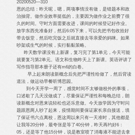
20200520—310
恩的总结：昨天呢，嗯，两项事情没有做，是错题本和政
治抽背。做作业效率挺低的，主要因为做作业之前费了很
久的时间。守时方面需要改进，课间的时候登记好作业。
放学东西先准备好，然后6:05下来，可以先把书包收拾好
带去饭堂，然后吃完饭之后就直接去等亲爱的妈咪。如果
吵架或生气的时候，实行黏黏策略。
昨天数学课没有上新课，复习完了第1单元，今天可能
就要复习第2单元。语文和生物昨天上了新课。英语评讲了
写作指导那本册子还有m6的白卷。
早上起来朗读新概念后先把严谨性给做了，然后背读
道法，做运动早餐听博思园。
到今天开学一周了，感觉时间不太够做校外的事项，
口述歇了几天没做成了，尽量保证严谨性和每晚总结，朗
读新概念对恩来说轻松也还乐意做。今天放学因为守时问
题跟恩两人吵了起来，疫情期间要保证家长亲自接送，填
了保证书六点离校，恩这周以来只有一天准时，其他都是
让我等20分钟，最夸张是等了40分钟，昨天再约好6：
05，还是等了他15分钟，说是教室喷了消毒液不能进去拿