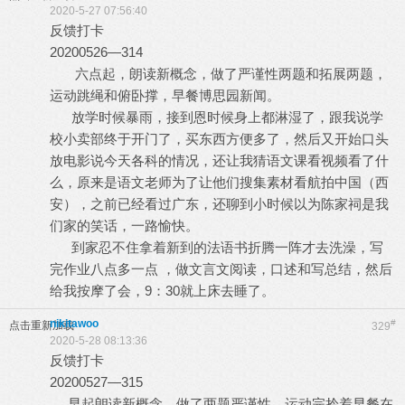
2020-5-27 07:56:40
反馈打卡
20200526—314
六点起，朗读新概念，做了严谨性两题和拓展两题，
运动跳绳和俯卧撑，早餐博思园新闻。
放学时候暴雨，接到恩时候身上都淋湿了，跟我说学
校小卖部终于开门了，买东西方便多了，然后又开始口头
放电影说今天各科的情况，还让我猜语文课看视频看了什
么，原来是语文老师为了让他们搜集素材看航拍中国（西
安），之前已经看过广东，还聊到小时候以为陈家祠是我
们家的笑话，一路愉快。
到家忍不住拿着新到的法语书折腾一阵才去洗澡，写
完作业八点多一点 ，做文言文阅读，口述和写总结，然后
给我按摩了会，9：30就上床去睡了。
nikitawoo
#
点击重新加载
329
2020-5-28 08:13:36
反馈打卡
20200527—315
早起朗读新概念，做了两题严谨性，运动完拎着早餐在