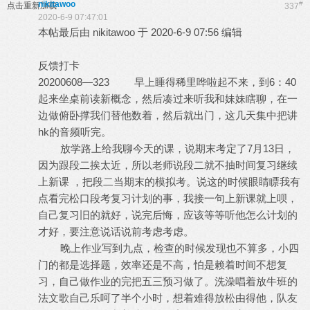
nikitawoo
#
点击重新加载
337
2020-6-9 07:47:01
本帖最后由 nikitawoo 于 2020-6-9 07:56 编辑
反馈打卡
20200608—323 早上睡得稀里哗啦起不来，到6：40
起来坐桌前读新概念，然后凑过来听我和妹妹瞎聊，在一
边做俯卧撑我们替他数着，然后就出门，这几天集中把讲
hk的音频听完。
放学路上给我聊今天的课，说期末考定了7月13日，
因为跟段二挨太近，所以老师说段二就不抽时间复习继续
上新课 ，把段二当期末的模拟考。说这的时候眼睛瞟我有
点看完松口段考复习计划的事，我接一句上新课就上呗，
自己复习旧的就好，说完后悔，应该等等听他怎么计划的
才好，要注意说话说前考虑考虑。
晚上作业写到九点，检查的时候发现也不算多，小四
门的都是选择题，效率还是不高，怕是赖着时间不想复
习，自己做作业的完把五三预习做了。洗澡唱着放牛班的
法文歌自己乐呵了半个小时，想着难得放松由得他，队友