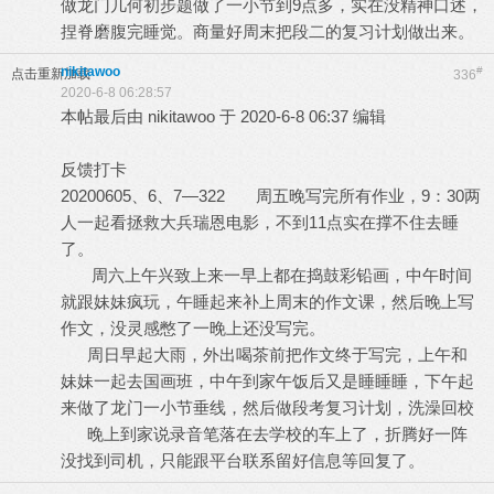
做龙门几何初步题做了一小节到9点多，实在没精神口述，
捏脊磨腹完睡觉。商量好周末把段二的复习计划做出来。
nikitawoo
#
点击重新加载
336
2020-6-8 06:28:57
本帖最后由 nikitawoo 于 2020-6-8 06:37 编辑
反馈打卡
20200605、6、7—322 周五晚写完所有作业，9：30两
人一起看拯救大兵瑞恩电影，不到11点实在撑不住去睡
了。
周六上午兴致上来一早上都在捣鼓彩铅画，中午时间
就跟妹妹疯玩，午睡起来补上周末的作文课，然后晚上写
作文，没灵感憋了一晚上还没写完。
周日早起大雨，外出喝茶前把作文终于写完，上午和
妹妹一起去国画班，中午到家午饭后又是睡睡睡，下午起
来做了龙门一小节垂线，然后做段考复习计划，洗澡回校
晚上到家说录音笔落在去学校的车上了，折腾好一阵
没找到司机，只能跟平台联系留好信息等回复了。