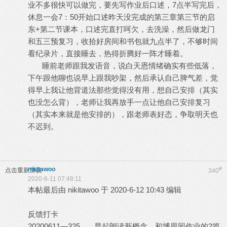
业不多很快可以做完，要先写作业后口述，7点半写完后，
休息一会7：50开始口述昨天没完成的第三章第三节的启
东+第二节课本，口述完直打呵欠，去洗澡，然后做龙门
和五三预复习，收拾好房间和书包就九点半了，不够时间
看纪录片，直接睡去，热得折腾好一阵才睡着。
睡前老师跟我发语音，说白天恩情绪确实有些低落，
下午跟他聊也说早上跟我吵架，然后承认自己脾气差，觉
得早上我让他背道法那些觉得没有用，想自己安排（其实
也没怎么背），老师让我再放手一点让他自己安排复习
（其实本来就是他安排的），跟老师表好态，争取明天也
不迟到。
nikitawoo
#
点击重新加载
340
2020-6-11 07:48:11
本帖最后由 nikitawoo 于 2020-6-12 10:43 编辑
反馈打卡
20200611—325 早起朗读新概念，和博思园作业的2篇