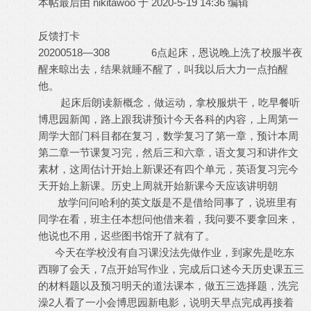
本帖最后由 nikitawoo 于 2020-5-19 14:36 编辑
反馈打卡
20200518—308 6点起床，恩说晚上洗了校服半夜
醒来晾出去，结果就睡不醒了，叫我以后大力一点拍醒
他。
起床后朗读新概念，做运动，拿校服烘干，吃早餐听
博思园新闻，路上跟我讲预计今天各科的内容，上周第一
周学大部门科目都在复习，数学复习了第一章，预计本周
第二章一节课复习完，然后三和六章，语文复习和讲作文
素材，这周估计开始上新课还有四个单元，英语复习完今
天开始上新课。历史上周就开始新课今天应该讲明朝
放学问问哈利的英文版是不是借给同事了，说班里有
同学在看，班主任本想问他借来着，我问要不要拿回来，
他说也不用，迟些图书馆开了就有了。
今天在学校没有自习课没法先做作业，到家先是吃东
西聊了会天，7点开始写作业，完成后口述今天历史课五三
的材料题以及预习明天的道法课本，做五三选择题，洗完
澡2人看了一小会博思园新电影，说明天早点完成再接着