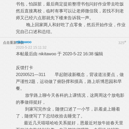
书包，怕踩脏，最后商定提前整理书包问好作业带去吃饭
然后直接离校，临时有事可以让老师微信我，若找不到老
师又已经六点那就先下楼来告诉我一声。
晚上回家两人和好吃了点零食，然后开始作业，作业
完自己口述和总结。
nikitawoo
#
点击重新加载
325
2020-5-22 15:11:32
本帖最后由 nikitawoo 于 2020-5-22 16:38 编辑
反馈打卡
20200521—311 早起朗读新概念，背读道法要点，做
严谨性2题，运动做了俯卧撑和摸高，路上听博思园和早
餐。
放学路上聊今天各科的上课情况，这两周这个放电影
的事做得挺好，
到家写完作业，随便口述了一小节，趴着桌上睡着
了，随便写了下总结收拾去睡觉了。
最近几天嘻嘻哈哈关系挺好，恩最近对放牛娃春天里