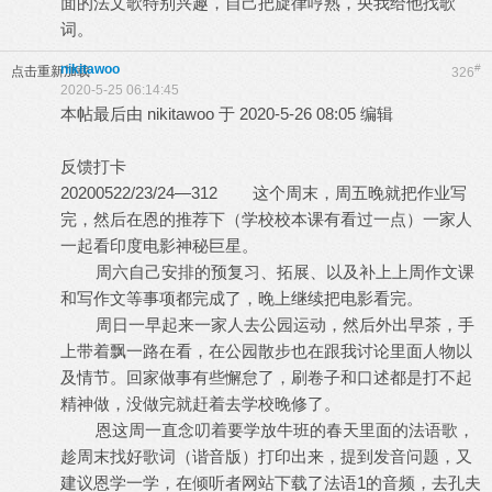
面的法文歌特别兴趣，自己把旋律哼熟，央我给他找歌
词。
nikitawoo
#
点击重新加载
326
2020-5-25 06:14:45
本帖最后由 nikitawoo 于 2020-5-26 08:05 编辑
反馈打卡
20200522/23/24—312 这个周末，周五晚就把作业写
完，然后在恩的推荐下（学校校本课有看过一点）一家人
一起看印度电影神秘巨星。
周六自己安排的预复习、拓展、以及补上上周作文课
和写作文等事项都完成了，晚上继续把电影看完。
周日一早起来一家人去公园运动，然后外出早茶，手
上带着飘一路在看，在公园散步也在跟我讨论里面人物以
及情节。回家做事有些懈怠了，刷卷子和口述都是打不起
精神做，没做完就赶着去学校晚修了。
恩这周一直念叨着要学放牛班的春天里面的法语歌，
趁周末找好歌词（谐音版）打印出来，提到发音问题，又
建议恩学一学，在倾听者网站下载了法语1的音频，去孔夫