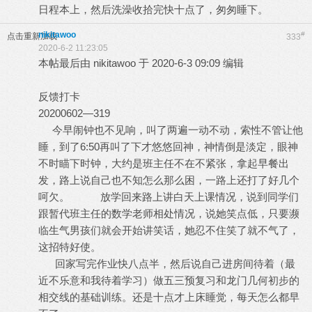
日程本上，然后洗澡收拾完快十点了，匆匆睡下。
nikitawoo
#
点击重新加载
333
2020-6-2 11:23:05
本帖最后由 nikitawoo 于 2020-6-3 09:09 编辑
反馈打卡
20200602—319
今早闹钟也不见响，叫了两遍一动不动，索性不管让他
睡，到了6:50再叫了下才悠悠回神，神情倒是淡定，眼神
不时瞄下时钟，大约是班主任不在不紧张，拿起早餐出
发，路上说自己也不知怎么那么困，一路上还打了好几个
呵欠。 放学回来路上讲白天上课情况，说到同学们
跟暂代班主任的数学老师相处情况，说她笑点低，只要濒
临生气男孩们就会开始讲笑话，她忍不住笑了就不气了，
这招特好使。
回家写完作业快八点半，然后说自己进房间待着（最
近不乐意和我待着学习）做五三预复习和龙门几何初步的
相交线的基础训练。还是十点才上床睡觉，每天怎么都早