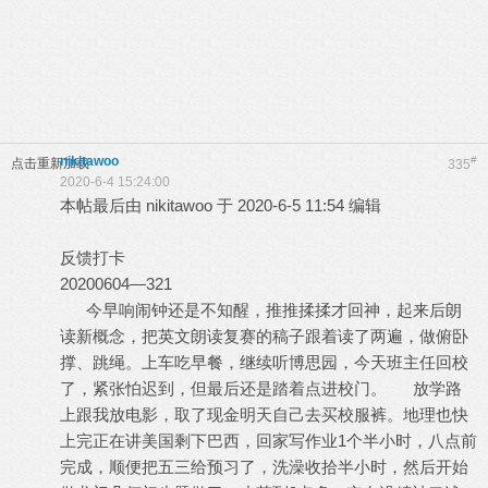
nikitawoo
#
点击重新加载
335
2020-6-4 15:24:00
本帖最后由 nikitawoo 于 2020-6-5 11:54 编辑
反馈打卡
20200604—321
今早响闹钟还是不知醒，推推揉揉才回神，起来后朗
读新概念，把英文朗读复赛的稿子跟着读了两遍，做俯卧
撑、跳绳。上车吃早餐，继续听博思园，今天班主任回校
了，紧张怕迟到，但最后还是踏着点进校门。 放学路
上跟我放电影，取了现金明天自己去买校服裤。地理也快
上完正在讲美国剩下巴西，回家写作业1个半小时，八点前
完成，顺便把五三给预习了，洗澡收拾半小时，然后开始