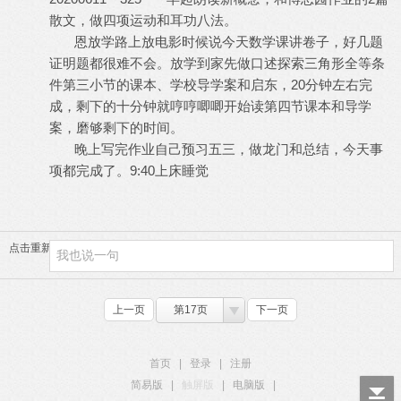
散文，做四项运动和耳功八法。
恩放学路上放电影时候说今天数学课讲卷子，好几题
证明题都很难不会。放学到家先做口述探索三角形全等条
件第三小节的课本、学校导学案和启东，20分钟左右完
成，剩下的十分钟就哼哼唧唧开始读第四节课本和导学
案，磨够剩下的时间。
晚上写完作业自己预习五三，做龙门和总结，今天事
项都完成了。9:40上床睡觉
点击重新加载
上一页
第17页
下一页
首页
|
登录
|
注册
简易版
|
触屏版
|
电脑版
|