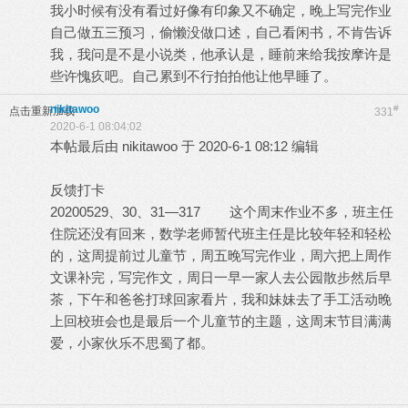
我小时候有没有看过好像有印象又不确定，晚上写完作业
自己做五三预习，偷懒没做口述，自己看闲书，不肯告诉
我，我问是不是小说类，他承认是，睡前来给我按摩许是
些许愧疚吧。自己累到不行拍拍他让他早睡了。
nikitawoo
#
点击重新加载
331
2020-6-1 08:04:02
本帖最后由 nikitawoo 于 2020-6-1 08:12 编辑
反馈打卡
20200529、30、31—317 这个周末作业不多，班主任
住院还没有回来，数学老师暂代班主任是比较年轻和轻松
的，这周提前过儿童节，周五晚写完作业，周六把上周作
文课补完，写完作文，周日一早一家人去公园散步然后早
茶，下午和爸爸打球回家看片，我和妹妹去了手工活动晚
上回校班会也是最后一个儿童节的主题，这周末节目满满
爱，小家伙乐不思蜀了都。