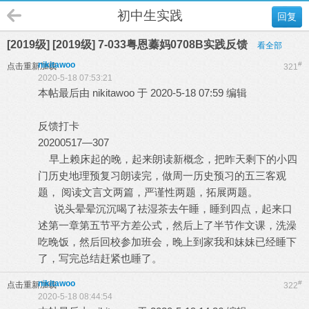
初中生实践
回复
[2019级] [2019级] 7-033粤恩蓁妈0708B实践反馈
看全部
nikitawoo
#
点击重新加载
321
2020-5-18 07:53:21
本帖最后由 nikitawoo 于 2020-5-18 07:59 编辑
反馈打卡
20200517—307
早上赖床起的晚，起来朗读新概念，把昨天剩下的小四
门历史地理预复习朗读完，做周一历史预习的五三客观
题， 阅读文言文两篇，严谨性两题，拓展两题。
说头晕晕沉沉喝了祛湿茶去午睡，睡到四点，起来口
述第一章第五节平方差公式，然后上了半节作文课，洗澡
吃晚饭，然后回校参加班会，晚上到家我和妹妹已经睡下
了，写完总结赶紧也睡了。
nikitawoo
#
点击重新加载
322
2020-5-18 08:44:54