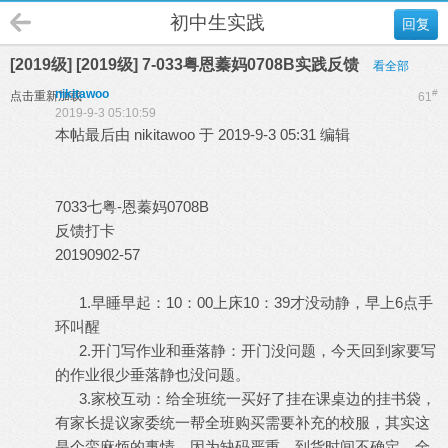
初中生实践
回复
[2019级] [2019级] 7-033粤恩蓁妈0708B实践反馈
看全部
nikitawoo
#
点击重新加载
61
2019-9-3 05:10:59
本帖最后由 nikitawoo 于 2019-9-3 05:31 编辑
7033七粤-恩蓁妈0708B
反馈打卡
20190902-57
1.早睡早起：10：00上床10：39才没动静，早上6点手
环叫醒
2.开门写作业和垂落静：开门没问题，今天回到家要写
的作业很少垂落静也没问题。
3.家校互动：给全班统一买好了挂在课桌边的挂书袋，
有家长提议家委统一帮全班购买需要补充的校服，其实这
是个蛮麻烦的事情，因为缺码严重，到货时间不确定，全