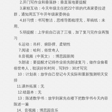
2.开门写作业和垂落静：垂直落地要提醒
3.家校互动：今天年级主任把22个班的代表家委拉进
群，通知周五下午开年级家委例会
4.好习惯：书写整洁，思维导图梳理无，草稿纸：未
用。
5.弱提醒：上学前自己说了三项，加了复习完作业再预
习
6.运动：吊杆、俯卧撑、柔韧性
7.阅读：哈利，俗世奇人
8.音视频（中英文）：博思园新闻
9.朗读：要提醒才记得作业前先朗读复习，做作业偷看
俗世奇人，耽误好长时间，写到9：30才写完
10：计划表：放学自己登记今天实际和重新预测明天安
排
11.课外拓展：无
12.错题本：无
13：陈述数学书：放学到家先在楼下把数学书今天内容
陈述一遍
14、音视频：博思园音乐