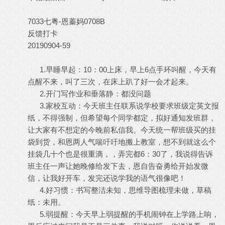
7033七粤-恩蓁妈0708B
反馈打卡
20190904-59
1.早睡早起：10：00上床，早上6点手环叫醒，今天有
点醒不来，叫了三次，在床上趴了好一会才起来。
2.开门写作业和垂落静：都没问题
3.家校互动：今天班主任联系说学校要求班级定英文报
纸，不得强制，但希望每个同学都定，拟好通知发班群，
让大家有不想定的今晚前私信我。今天统一帮班级买的挂
袋到货，和恩两人气喘吁吁地搬上教室，想不到就这么个
挂袋几十个也是很重滴，，弄完都6：30了，我说得告诉
班主任一声让她晚修给发下去，恩自告奋勇给开始发微
信，让我好开车，发完还说学我的语气很像吧！
4.好习惯：书写整洁未知，思维导图梳理未做，草稿
纸：未用。
5.弱提醒：今天早上弱提醒的手机闹钟在上学路上响，