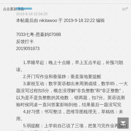
nikitawoo
#
点击重新加载
80
2019-9-18 22:04:20
本帖最后由 nikitawoo 于 2019-9-18 22:22 编辑
7033七粤-恩蓁妈0708B
反馈打卡
2019091873
1.早睡早起：晚上十点睡，早上五点半起，补预习朗
读。
2.开门写作业和垂落静：垂直落地要提醒
3.家校互动：数学英语都出来周测成绩，数学85，一大
题没写过程扣5分，概念没理解“非负整数”和“非正整数”，
以为是不是负整数的其他数 ，错两题，扣7分。英语说测
验时候同桌一直问答案影响到他，结果最后一题没写完
4.好习惯：书写整洁，思维导图梳理无，草稿纸：未
用。
5.弱提醒：上学前自己说了三项，把复习完作业再预习