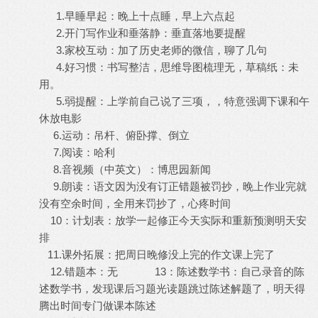
1.早睡早起：晚上十点睡，早上六点起
2.开门写作业和垂落静：垂直落地要提醒
3.家校互动：加了历史老师的微信，聊了几句
4.好习惯：书写整洁，思维导图梳理无，草稿纸：未
用。
5.弱提醒：上学前自己说了三项，，特意强调下课和午
休放电影
6.运动：吊杆、俯卧撑、倒立
7.阅读：哈利
8.音视频（中英文）：博思园新闻
9.朗读：语文因为没有订正错题被罚抄，晚上作业完就
没有空余时间，全用来罚抄了，心疼时间
10：计划表：放学一起修正今天实际和重新预测明天安
排
11.课外拓展：把周日晚修没上完的作文课上完了
12.错题本：无 13：陈述数学书：自己录音的陈
述数学书，发现课后习题光读题跳过陈述解题了，明天得
腾出时间专门做课本陈述