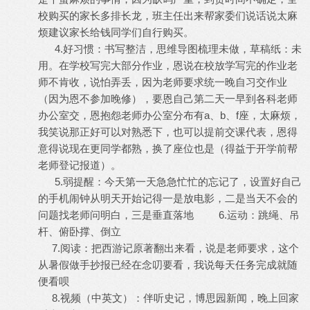
校购买的家长多排长龙，班主任出来帮家委们说话说太麻
烦建议家长给钱同学们自行购买。
4.好习惯：书写整洁，思维导图梳理未做，草稿纸：未
用。在学校写完大部分作业，恩说在校放学写完的作业老
师不肯收，说怕弄丢，因为老师要求统一晚自习交作业
（因为恩不参加晚修），要恩自己第二天一早到各科老师
办公室交，恩抱怨老师办公室分布有a、b、f座，太麻烦，
我笑说那正好可以对熟悉下，也可以提前交课代表，恩得
意得说现在更同学都熟，换了座位也是（得益于开学前帮
老师登记报道）。
5.弱提醒：今天第一天急急忙忙的忘记了，设置好自己
的手机闹钟从明天开始记得一是放电影，二是当天不会的
问题找老师问明白，三是垂直落地 6.运动：跳绳、吊
杆、俯卧撑、倒立
7.阅读：把西游记原著翻出来看，说是老师要求，这个
从暑假做手抄报已经在念叨要看，我说每天任务完成就随
便看呗
8.视频（中英文）：伴听史记，博思园新闻，晚上回家