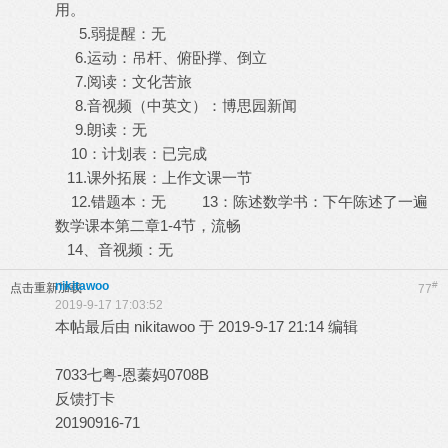
用。
5.弱提醒：无
6.运动：吊杆、俯卧撑、倒立
7.阅读：文化苦旅
8.音视频（中英文）：博思园新闻
9.朗读：无
10：计划表：已完成
11.课外拓展：上作文课一节
12.错题本：无 13：陈述数学书：下午陈述了一遍
数学课本第二章1-4节，流畅
14、音视频：无
nikitawoo
#
点击重新加载
77
2019-9-17 17:03:52
本帖最后由 nikitawoo 于 2019-9-17 21:14 编辑
7033七粤-恩蓁妈0708B
反馈打卡
20190916-71