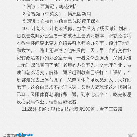
7.阅读：西游记，朝花夕拾
8.音视频（中英文）：博思园新闻
9.朗读：在校作业前自己先朗读了课本
10：计划表：计划表没做。放学后为了明天做计划表，
提议去老师办公室看一看被收上去的习题本，恩就拉着我
在教学楼间穿来穿去介绍各科老师的办公室，预计了地理
和数学。一路上还讲述了他杯具的一天，早上自行交作业
记错政治老师的办公室号码，一看竟然是厕所，又回头碰
上地理课代表问了地理老师的办公室先去交地理作业，被
质问怎么迟交，解释一通后赶到教室已经打了上课铃，全
班都走光去上体育课了，又奔向体育场没见到人，只好回
教室，这会自己想不能旷课呀，又跑去篮球场这才找到自
己班，又跟体育老师解释一通。到家七点半了，吃完饭恩
没心思写作业，端起西游记看。
11.课外拓展：现代文技能阅读100篇，看了三四篇
nikitawoo
#
点击重新加载
68