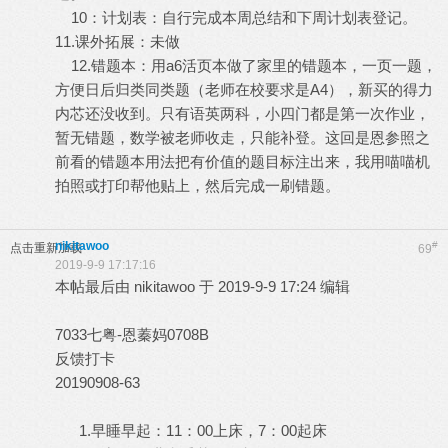
10：计划表：自行完成本周总结和下周计划表登记。
11.课外拓展：未做
12.错题本：用a6活页本做了家里的错题本，一页一题，
方便日后归类同类题（老师在校要求是A4），新买的得力
内芯还没收到。只有语英两科，小四门都是第一次作业，
暂无错题，数学被老师收走，只能补登。这回是恩参照之
前看的错题本用法把有价值的题目标注出来，我用喵喵机
拍照或打印帮他贴上，然后完成一刷错题。
nikitawoo
#
点击重新加载
69
2019-9-9 17:17:16
本帖最后由 nikitawoo 于 2019-9-9 17:24 编辑
7033七粤-恩蓁妈0708B
反馈打卡
20190908-63
1.早睡早起：11：00上床，7：00起床