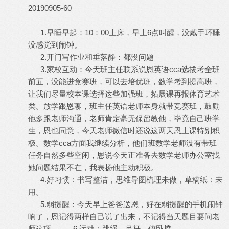
20190905-60
1.早睡早起：10：00上床，早上6点叫醒，没戴手环睡
没感觉到闹钟。
2.开门写作业和垂落静：都没问题
3.家校互动：今天班主任联系说恩英语cca选拔考全班
前五，没能进竞赛班，可以去培优班，数学考到提高班，
让我们尽量校本课选择这些加强班，拓展课再报体育艺术
类。放学跟恩聊，班主任英语老师本身就带竞赛班，鼓励
他多跟老师沟通，老师肯定毫无保留教他，毕竟自己班学
生，恩也同意，今天老师微信时还说这两天恩上课特别积
极。数学cca方面我继续分析，他们班数学老师没有带班
任务自然多些空闲，恩说今天正准备去数学老师办公室找
她问题结果不在，我表扬他主动积极。
4.好习惯：书写整洁，思维导图梳理未做，草稿纸：未
用。
5.弱提醒：今天早上爸爸送恩，好在弱提醒的手机闹钟
响了，恩记得两样自己说了出来，不记得当天题目要问老
师这项， 6.运动：跳绳、吊杆、俯卧撑