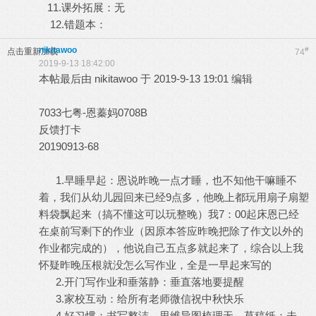
11.课外拓展：无
12.错题本：
nikitawoo
#
点击重新加载
74
2019-9-13 18:42:00
本帖最后由 nikitawoo 于 2019-9-13 19:01 编辑
7033七粤-恩蓁妈0708B
反馈打卡
20190913-68
1.早睡早起：恩说昨晚一点才睡，也不知他干嘛睡不
着，我们从幼儿园回来已经9点多，他晚上都玩用扇子扇塑
料袋飘起来（搞不懂这可以玩整晚）我7：00起床恩已经
在桌前写剩下的作业（因原本答应昨晚把除了作文以外的
作业都完成的），他说自己五点多就起来了，综合以上我
怀疑昨晚压根就没怎么写作业，全是一早起来写的
2.开门写作业和垂落静：垂直落地要提醒
3.家校互动：给所有老师微信祝中秋快乐
4.好习惯：书写整洁，思维导图梳理无，草稿纸：未