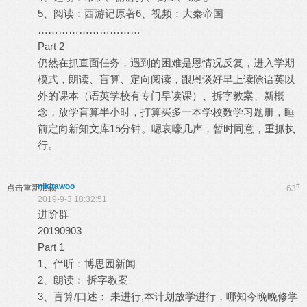
5、阅读：西游记原著6、视频：大秦帝国
…………………………
Part 2
仍然在抓直面任务，遇到的困难是恩情况反复，进入学期
模式，朗读、盲算、定向阅读，跟恩谈好早上读除语英以
外的课本（语英学校有专门早读课）、拆字教案、新概
念，放学盲算半小时，打算买多一本学校数学习题册，睡
前定向新知文库15分钟。嗯哀嚎几声，暂时同意，重抓执
行。
nikitawoo
#
点击重新加载
63
2019-9-3 18:32:51
进阶群
20190903
Part 1
1、伴听：博思园新闻
2、朗读： 拆字教案
3、盲算/口述： 未进行,本计划放学进行，哪知今晚晚修学