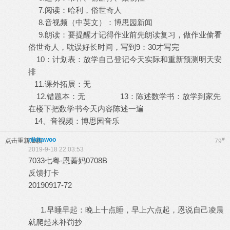
7.阅读：哈利，俗世奇人
8.音视频（中英文）：博思园新闻
9.朗读：要提醒才记得作业前先朗读复习，做作业偷看
俗世奇人，耽误好长时间，写到9：30才写完
10：计划表：放学自己登记今天实际和重新预测明天安
排
11.课外拓展：无
12.错题本：无 13：陈述数学书：放学到家先
在楼下把数学书今天内容陈述一遍
14、音视频：博思园音乐
nikitawoo
#
点击重新加载
79
2019-9-18 22:03:53
7033七粤-恩蓁妈0708B
反馈打卡
20190917-72
1.早睡早起：晚上十点睡，早上六点起，恩说自己凌晨
就爬起来补罚抄