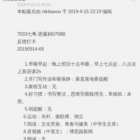
2019-9-15 21:36:22
本帖最后由 nikitawoo 于 2019-9-15 22:19 编辑
7033七粤-恩蓁妈0708B
反馈打卡
20190914-69
1.早睡早起：晚上照旧十点半睡，早上七点起，八点去
上英语课2h
2.开门写作业和垂落静：垂直落地要提醒
3.家校互动：无
4.好习惯：书写整洁，思维导图梳理无，草稿纸：未
用。
5.弱提醒：无
6.运动：吊杆、俯卧撑、倒立
7.阅读：文化苦旅、青春与健美（中学生文库）
8.音视频（中英文）：博思园新闻
9.朗读：无