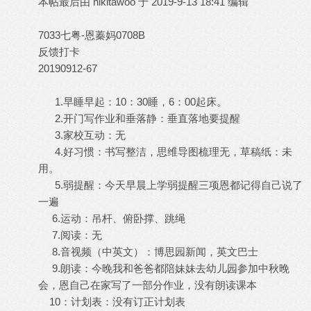
本帖最后由 nikitawoo 于 2019-9-13 18:41 编辑
7033七粤-恩蓁妈0708B
反馈打卡
20190912-67
1.早睡早起：10：30睡，6：00起床。
2.开门写作业和垂落静：垂直落地要提醒
3.家校互动：无
4.好习惯：书写整洁，思维导图梳理无，草稿纸：未
用。
5.弱提醒：今天早晨上学弱提醒三项恩都记得自己说了
一遍
6.运动：吊杆、俯卧撑、跳绳
7.阅读：无
8.音视频（中英文）：博思园新闻，英文巴士
9.朗读：今晚我和爸爸都陪妹妹去幼儿园参加中秋晚
会，恩自己在家写了一部分作业，没有朗读课本
10：计划表：没有订正计划表