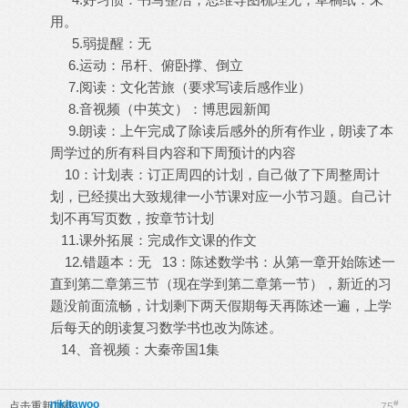
用。
5.弱提醒：无
6.运动：吊杆、俯卧撑、倒立
7.阅读：文化苦旅（要求写读后感作业）
8.音视频（中英文）：博思园新闻
9.朗读：上午完成了除读后感外的所有作业，朗读了本
周学过的所有科目内容和下周预计的内容
10：计划表：订正周四的计划，自己做了下周整周计
划，已经摸出大致规律一小节课对应一小节习题。自己计
划不再写页数，按章节计划
11.课外拓展：完成作文课的作文
12.错题本：无 13：陈述数学书：从第一章开始陈述一
直到第二章第三节（现在学到第二章第一节），新近的习
题没前面流畅，计划剩下两天假期每天再陈述一遍，上学
后每天的朗读复习数学书也改为陈述。
14、音视频：大秦帝国1集
nikitawoo
#
点击重新加载
75