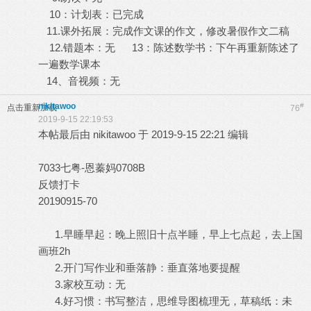
10：计划表：已完成
11.课外拓展：完成作文课的作文，修改暑假作文二稿
12.错题本：无 13：陈述数学书：下午再重新陈述了
一遍数学课本
14、音视频：无
nikitawoo
#
点击重新加载
76
2019-9-15 22:19:53
本帖最后由 nikitawoo 于 2019-9-15 22:21 编辑
7033七粤-恩蓁妈0708B
反馈打卡
20190915-70
1.早睡早起：晚上照旧十点半睡，早上七点起，去上国
画班2h
2.开门写作业和垂落静：垂直落地要提醒
3.家校互动：无
4.好习惯：书写整洁，思维导图梳理无，草稿纸：未