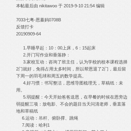
本帖最后由 nikitawoo 于 2019-9-10 21:54 编辑
7033七粤-恩蓁妈0708B
反馈打卡
20190909-64
1.早睡早起：10：00上床，6：15起床
2.开门写作业和垂落静：
3.家校互动：咨询了班主任，认为学校的校本课程选择
2门就好，免得占用太多时间，所以帮恩退了2门，最后留
下周一的羽毛球和周五的数学提高。
4.好习惯：书写整洁，思维导图梳理无，草稿纸：未
用。
5.弱提醒：今天开始爸爸送恩，在早餐的时候在恩旁边
弱提醒三项：放电影、不会的题目当天问清老师，垂直落
地和草稿纸
6.运动：吊杆、俯卧撑、跳绳
7.阅读：哈利1