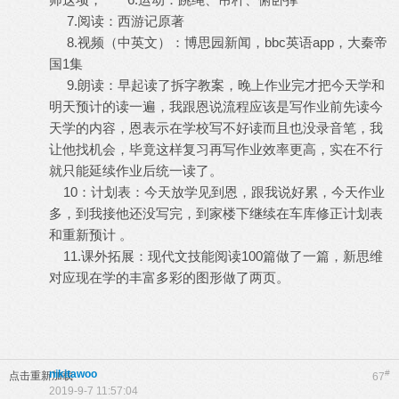
7.阅读：西游记原著
8.视频（中英文）：博思园新闻，bbc英语app，大秦帝
国1集
9.朗读：早起读了拆字教案，晚上作业完才把今天学和
明天预计的读一遍，我跟恩说流程应该是写作业前先读今
天学的内容，恩表示在学校写不好读而且也没录音笔，我
让他找机会，毕竟这样复习再写作业效率更高，实在不行
就只能延续作业后统一读了。
10：计划表：今天放学见到恩，跟我说好累，今天作业
多，到我接他还没写完，到家楼下继续在车库修正计划表
和重新预计 。
11.课外拓展：现代文技能阅读100篇做了一篇，新思维
对应现在学的丰富多彩的图形做了两页。
nikitawoo
#
点击重新加载
67
2019-9-7 11:57:04