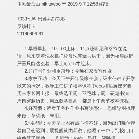
本帖最后由 nikitawoo 于 2019-9-7 12:58 编辑
7033七粤-恩蓁妈0708B
反馈打卡
20190906-61
1.早睡早起：10：00上床，11点还听见和爷爷在说
话，原来等着洗衣机把校服洗完拿去烘干，因为校服缺码
严重只能这么着，早上6点15才起床。
2.开门写作业和垂落静：今晚在家没写作业
3.家校互动：今天下午开年级家长会，级主任讲了开学
以来的情况，教导主任讲了校本课程中cca和拓展课需要
周末家长网上报，最终选了周一羽毛球，周二硬笔书法，
周四穿越历史，周五数学提高，都是下午两节校本课程。
4.好习惯：翻看了各科作业书写较整洁，思维导图梳理
未做，草稿纸：未用。
5.弱提醒：今天早上恩有点心情不好，因为出门晚估摸
着自己会迟到，弱提醒就由我说，他嗯了一声，到校门口
给他鼓了鼓劲。 6.运动：跳绳、吊杆、俯卧撑