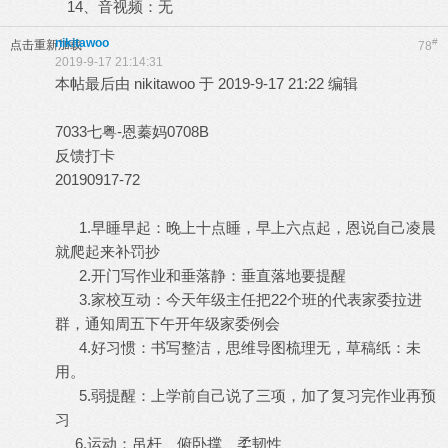
14、音视频：无
nikitawoo
#
点击重新加载
78
2019-9-17 21:14:31
本帖最后由 nikitawoo 于 2019-9-17 21:22 编辑
7033七粤-恩蓁妈0708B
反馈打卡
20190917-72
1.早睡早起：晚上十点睡，早上六点起，恩说自己凌晨
就爬起来补罚抄
2.开门写作业和垂落静：垂直落地要提醒
3.家校互动：今天年级主任把22个班的代表家委拉进
群，通知周五下午开年级家委例会
4.好习惯：书写整洁，思维导图梳理无，草稿纸：未
用。
5.弱提醒：上学前自己说了三项，加了复习完作业再预
习
6.运动：吊杆、俯卧撑、柔韧性