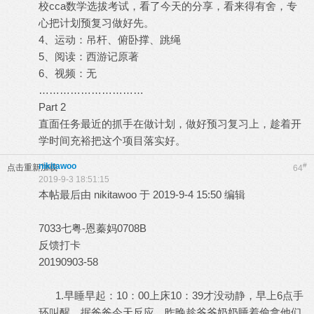
校cca数学选拔考试，看了今天的分享，看来得有舍，专
心把计划预复习做好先。
4、运动：吊杆、俯卧撑、跳绳
5、阅读：西游记原著
6、视频：无
…………………………
Part 2
直面任务最近的抓手在做计划，做好预习复习上，趁着开
学时间充裕把这个项目落实好。
nikitawoo
#
点击重新加载
64
2019-9-3 18:51:15
本帖最后由 nikitawoo 于 2019-9-4 15:50 编辑
7033七粤-恩蓁妈0708B
反馈打卡
20190903-58
1.早睡早起：10：00上床10：39才没动静，早上6点手
环叫醒，据爸爸今天反应，昨晚趁爷爷奶奶睡着偷拿他们