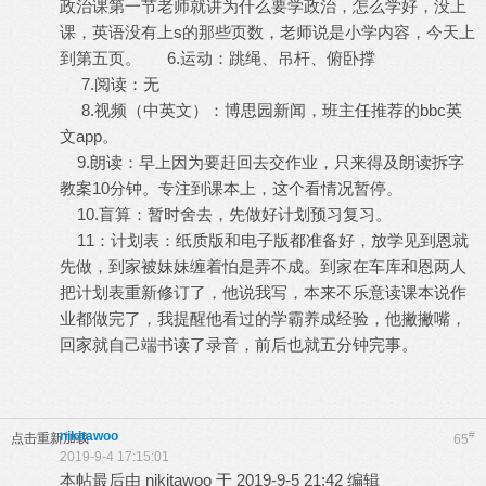
政治课第一节老师就讲为什么要学政治，怎么学好，没上
课，英语没有上s的那些页数，老师说是小学内容，今天上
到第五页。 6.运动：跳绳、吊杆、俯卧撑
7.阅读：无
8.视频（中英文）：博思园新闻，班主任推荐的bbc英
文app。
9.朗读：早上因为要赶回去交作业，只来得及朗读拆字
教案10分钟。专注到课本上，这个看情况暂停。
10.盲算：暂时舍去，先做好计划预习复习。
11：计划表：纸质版和电子版都准备好，放学见到恩就
先做，到家被妹妹缠着怕是弄不成。到家在车库和恩两人
把计划表重新修订了，他说我写，本来不乐意读课本说作
业都做完了，我提醒他看过的学霸养成经验，他撇撇嘴，
回家就自己端书读了录音，前后也就五分钟完事。
nikitawoo
#
点击重新加载
65
2019-9-4 17:15:01
本帖最后由 nikitawoo 于 2019-9-5 21:42 编辑