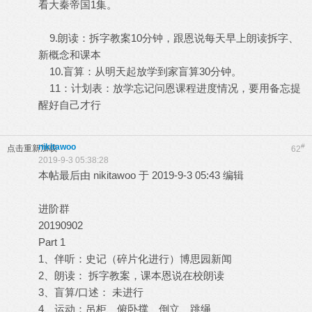
看大秦帝国1集。
9.朗读：拆字教案10分钟，跟恩说每天早上朗读拆字、
新概念和课本
10.盲算：从明天起放学到家盲算30分钟。
11：计划表：放学忘记问恩课程进度情况，要用备忘提
醒好自己才行
nikitawoo
#
点击重新加载
62
2019-9-3 05:38:28
本帖最后由 nikitawoo 于 2019-9-3 05:43 编辑
进阶群
20190902
Part 1
1、伴听：史记（碎片化进行）博思园新闻
2、朗读： 拆字教案，课本恩说在校朗读
3、盲算/口述： 未进行
4、运动：吊柜、俯卧撑、倒立、跳绳