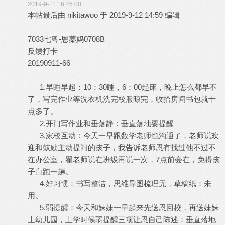
2019-9-11 16:46:00
本帖最后由 nikitawoo 于 2019-9-12 14:59 编辑
7033七粤-恩蓁妈0708B
反馈打卡
20190911-66
1.早睡早起：10：30睡，6：00起床，晚上怎么都早不
了，写完作业等洗衣机洗完校服晾完，收拾房间书包就十
点多了。
2.开门写作业和垂落静：垂直落地要提醒
3.家校互动：今天一早跟数学老师也沟通了，老师说欢
迎和鼓励主动提问的孩子，我告诉老师恩有找过他不过不
在办公室，翟老师说在班级再说一次，7点前会在，免得孩
子白跑一趟。
4.好习惯：书写整洁，思维导图梳理无，草稿纸：未
用。
5.弱提醒：今天和妹妹一早起来先送恩回校，再送妹妹
上幼儿园，上学时候弱提醒三项让恩自己陈述：垂直落地