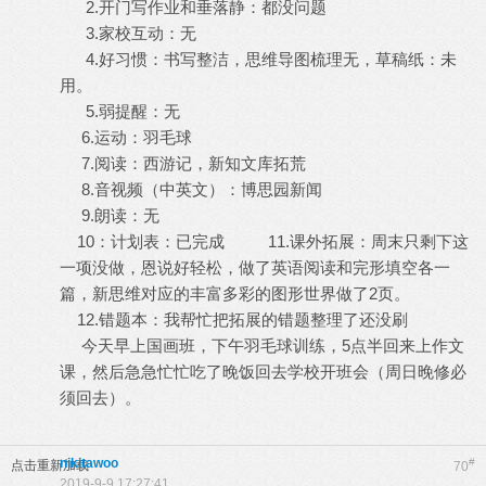
2.开门写作业和垂落静：都没问题
3.家校互动：无
4.好习惯：书写整洁，思维导图梳理无，草稿纸：未
用。
5.弱提醒：无
6.运动：羽毛球
7.阅读：西游记，新知文库拓荒
8.音视频（中英文）：博思园新闻
9.朗读：无
10：计划表：已完成 11.课外拓展：周末只剩下这
一项没做，恩说好轻松，做了英语阅读和完形填空各一
篇，新思维对应的丰富多彩的图形世界做了2页。
12.错题本：我帮忙把拓展的错题整理了还没刷
今天早上国画班，下午羽毛球训练，5点半回来上作文
课，然后急急忙忙吃了晚饭回去学校开班会（周日晚修必
须回去）。
nikitawoo
#
点击重新加载
70
2019-9-9 17:27:41