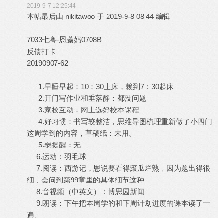
2019-9-7 12:25:44
本帖最后由 nikitawoo 于 2019-9-8 08:44 编辑
7033七粤-恩蓁妈0708B
反馈打卡
20190907-62
1.早睡早起：10：30上床，赖到7：30起床
2.开门写作业和垂落静：都没问题
3.家校互动：网上选好校本课程
4.好习惯：书写较整洁，思维导图梳理重新做了小四门
这周学到的内容，草稿纸：未用。
5.弱提醒：无
6.运动：羽毛球
7.阅读：西游记，恩说要看得滚瓜烂熟，因为题出得很
细，会问到第99章里的具体细节这种
8.音视频（中英文）：博思园新闻
9.朗读：下午把本周学的和下周计划进度的课本读了一
遍。