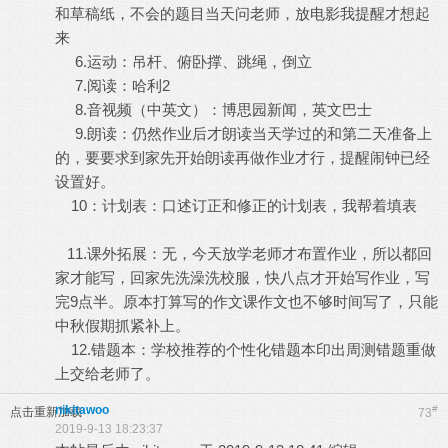
和草稿纸，不会的题目当天问老师，放电影我提醒才想起
来
6.运动：吊杆、俯卧撑、跳绳，倒立
7.阅读：哈利2
8.音视频（中英文）：博思园新闻，英文巴士
9.朗读：仍然作业后才朗读当天学过的和第二天准备上
的，要要求到家先开始朗读再做作业才行，提醒闹钟已经
设置好。
10：计划表：口述订正和修正的计划表，我帮着填表
11.课外拓展：无，今天放学老师才布置作业，所以都回
家才能写，回家先洗澡洗校服，快八点才开始写作业，写
完9点半。原本打算写的作文课作文也不够时间写了，只能
中秋假期抓紧补上。
12.错题本：学校推荐的个性化错题本印出周测错题重做
上交给老师了。
nikitawoo
#
点击重新加载
73
2019-9-13 18:23:37