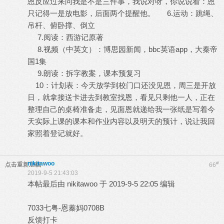
恩反应过来问我是不是三件事，我说对呀，你说说看：恩
只记得一是放电影，后面两个提醒他。 6.运动：跳绳、
吊杆、俯卧撑、倒立
7.阅读：西游记原著
8.视频（中英文）：博思园新闻，bbc英语app，大秦帝
国1集
9.朗读：拆字教案，课本预复习
10：计划表：今天放学到校门口还没见恩，周三是开放
日，就拿接送卡进去到教室找恩，看见只剩他一人，正在
整理自己的桌椅准备走，见面恩就递给我一张纸是写着今
天实际上课的课本和作业内容以及明天的预计，说让我回
家照着登记就好。
nikitawoo
#
点击重新加载
66
2019-9-5 21:43:03
本帖最后由 nikitawoo 于 2019-9-5 22:05 编辑
7033七粤-恩蓁妈0708B
反馈打卡