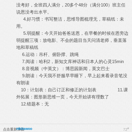
没考好，全班四人满分，20多个48分（满分100）班主任
说恩没考出水平。
4.好习惯：书写整洁，思维导图梳理无，草稿纸：未
用。
5.弱提醒：今天开始爸爸送恩，在早餐的时候在恩旁边
弱提醒三项：放电影、不会的题目当天问清老师，垂直落
地和草稿纸
6.运动：吊杆、俯卧撑、跳绳
7.阅读：哈利2，新知文库神话和日本人的心灵15min
8.音视频（中英文）：博思园新闻，英文巴士
9.朗读：今天我不舒服早早睡下，早上起来看录音笔没
有朗读
10：计划表：自己订正和修正的计划表 11.课
外拓展：图形新思维一页，今天开始讲有理数了
12.错题本：无
nikitawoo
#
点击重新加载
72