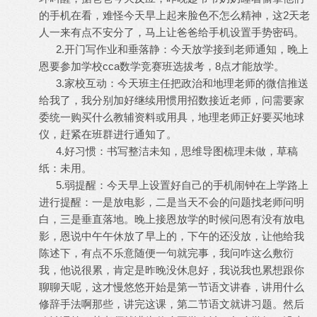
的手机在看，难怪今天早上起来脸色不怎么精神，这2天老
人一来有点不安分了，马上让爸爸给手机设置手势密码。
2.开门写作业和垂落静：今天放学接到老师通知，晚上
恩要参加学校cca数学竞赛班选拔考，8点才能放学。
3.家校互动：今天班主任把政治和地理老师的微信推送
给我了，我分别加好继续用惯用招数接近老师，问需要家
委统一购买什么教辅资料或用具，地理老师正好要买地球
仪，赶紧在班群进行通知了。
4.好习惯：书写整洁未知，思维导图梳理未做，草稿
纸：未用。
5.弱提醒：今天早上设置好自己的手机闹钟在上学路上
进行提醒：一是放电影，二是当天不会的问题找老师问明
白，三是垂直落地。晚上接恩放学的时候问恩有没有放电
影，恩说中午午休放了早上的，下午的还没放，让他给我
陈述下，有点不乐意随便一句就完事，我问咋这么敷衍
我，他说很累，肯定是昨晚没休息好，我说我也累想跟你
聊聊天呢，这才慢悠悠开始是第一节语文讲春，讲用什么
修辞手法啊那些，讲完这课，第二节语文就讲习题。然后