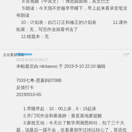
8.音视频（中英文）：博思园新闻，英文巴士
9.朗读：今天我不舒服早早睡下，早上起来看录音笔没
有朗读
10：计划表：自己订正和修正的计划表 11.课外
拓展：无，写完作业就看书去了
12.错题本：无
nikitawoo
#
点击重新加载
71
2019-9-10 21:54:17
本帖最后由 nikitawoo 于 2019-9-10 22:10 编辑
7033七粤-恩蓁妈0708B
反馈打卡
20190910-65
1.早睡早起：10：00上床，6：15起床
2.开门写作业和垂落静：垂直落地要提醒
3.家校互动：今天出了数学周测恩80分，扣了三个大
题，说最后一题不会，仗着暑假学过掉以轻心了，英语也