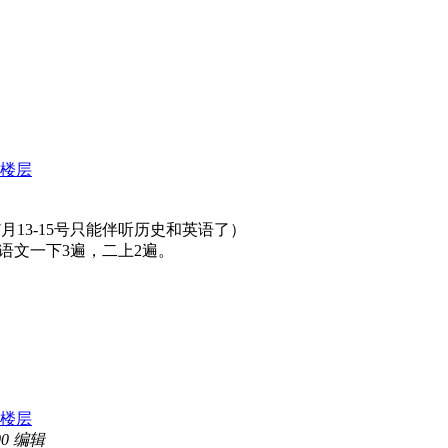
楼层
月13-15号只能伴听历史和英语了）
大语文一下3遍，二上2遍。
楼层
00 编辑