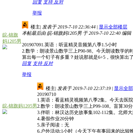
回复
支持
反对
举报
楼主
|
发表于 2019-7-10 22:36:44
|
显示全部楼层
本帖最后由 皖-锦旗妈1205男 于 2019-7-10 22:40 编辑
皖-锦旗
妈1205男
201907091.英语：听蓝精灵音频第八季1.5小时
2.数学：朗读景山数学三上P90-98。今天朗读数
算出每一个钉子有多重？娃说那就是6÷5，很快算出
回复
支持
反对
举报
楼主
|
发表于 2019-7-10 22:37:19
|
显示全部
20190710
1.英语：看蓝精灵视频第八季2集。今天去医院
皖-锦旗妈1205男
2.数学：朗读景山数学三上P99-108。盲算30
3.伴听：林汉达历史故事集102-112集。北
4.暑假作业20分钟
5.亲子阅读：无
6.户外活动:1小时（今天下午有事回来的比