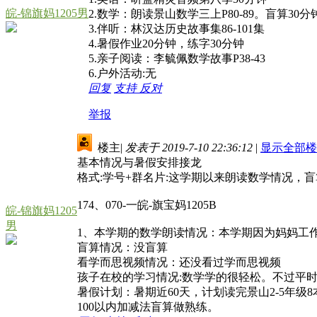
皖-锦旗妈1205男
2.数学：朗读景山数学三上P80-89。盲算30
3.伴听：林汉达历史故事集86-101集
4.暑假作业20分钟，练字30分钟
5.亲子阅读：李毓佩数学故事P38-43
6.户外活动:无
回复
支持
反对
举报
楼主
|
发表于 2019-7-10 22:36:12
|
显示全部楼
基本情况与暑假安排接龙
格式:学号+群名片:这学期以来朗读数学情况，
174、070-一皖-旗宝妈1205B
皖-锦旗妈1205
男
1、本学期的数学朗读情况：本学期因为妈妈工
盲算情况：没盲算
看学而思视频情况：还没看过学而思视频
孩子在校的学习情况:数学学的很轻松。不过平
暑假计划：暑期近60天，计划读完景山2-5年
100以内加减法盲算做熟练。