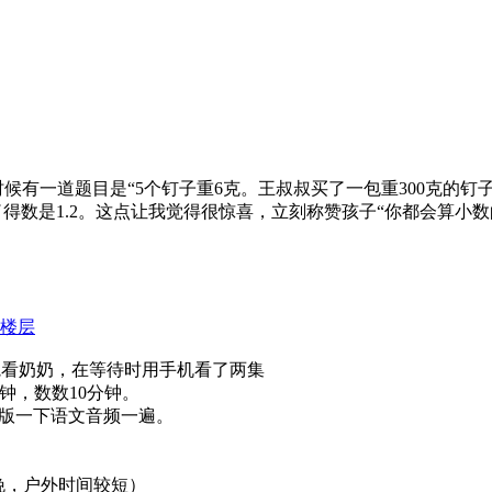
学的时候有一道题目是“5个钉子重6克。王叔叔买了一包重300克
了得数是1.2。这点让我觉得很惊喜，立刻称赞孩子“你都会算小
楼层
看奶奶，在等待时用手机看了两集
分钟，数数10分钟。
师大版一下语文音频一遍。
较晚，户外时间较短）