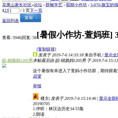
花果山家长社区
»
论坛
›
群猴学艺
›
假期小作坊
›
3-070-旗宝的
1
2
3
/ 3 页
下一页
返回列表
[暑假小作坊-萱妈班]
查看:
5946
|
回复:
58
[复制链接]
发表于 2019-7-6 14:33:18
来自手机
|
显示全
皖-锦旗妈1205男
本帖最后由 皖-锦旗妈1205男 于 2019-7-6 15:1
这个暑假有幸进入了萱妈小作坊群，期待跟着
回复
举报
楼主
|
发表于 2019-7-6 15:14:46
|
显示全部
20190705
1.伴听：林汉达历史34-55集
2.朗读