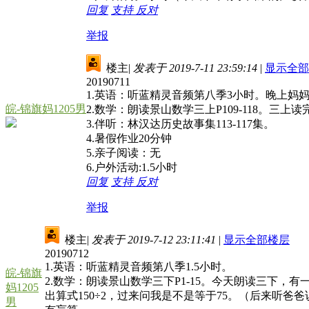
回复
支持
反对
举报
楼主
|
发表于 2019-7-11 23:59:14
|
显示全部
20190711
1.英语：听蓝精灵音频第八季3小时。晚上妈
皖-锦旗妈1205男
2.数学：朗读景山数学三上P109-118。三
3.伴听：林汉达历史故事集113-117集。
4.暑假作业20分钟
5.亲子阅读：无
6.户外活动:1.5小时
回复
支持
反对
举报
楼主
|
发表于 2019-7-12 23:11:41
|
显示全部楼层
20190712
1.英语：听蓝精灵音频第八季1.5小时。
皖-锦旗
2.数学：朗读景山数学三下P1-15。今天朗读三下，
妈1205
出算式150÷2，过来问我是不是等于75。（后来听爸爸说，旗
男