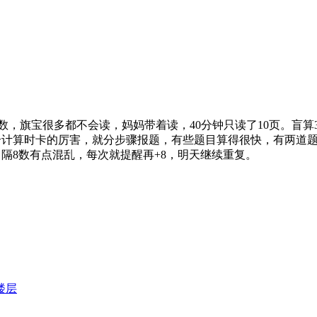
位数，旗宝很多都不会读，妈妈带着读，40分钟只读了10页。盲算
计算时卡的厉害，就分步骤报题，有些题目算得很快，有两道题
。隔8数有点混乱，每次就提醒再+8，明天继续重复。
楼层