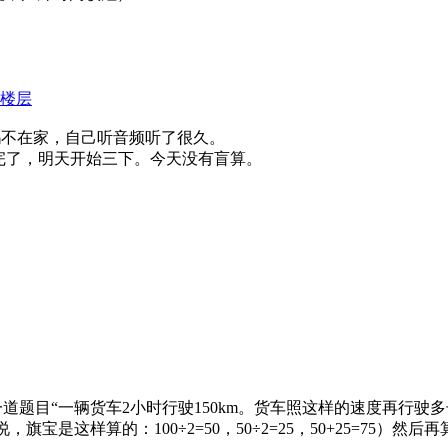
楼层
妈不在家，自己听音频听了很久。
上读完了，明天开始三下。今天没有盲算。
有一道题目“一辆货车2小时行驶150km。货车照这样的速度再行驶
宝是这样算的：100÷2=50，50÷2=25，50+25=75）然后再