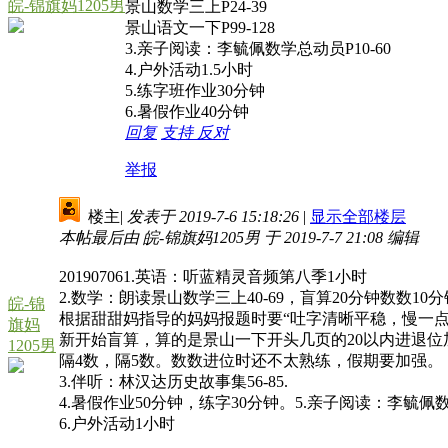
皖-锦旗妈1205男
景山数学三上P24-39
景山语文一下P99-128
3.亲子阅读：李毓佩数学总动员P10-60
4.户外活动1.5小时
5.练字班作业30分钟
6.暑假作业40分钟
回复
支持
反对
举报
楼主
|
发表于 2019-7-6 15:18:26
|
显示全部楼层
本帖最后由 皖-锦旗妈1205男 于 2019-7-7 21:08 编辑
201907061.英语：听蓝精灵音频第八季1小时
2.数学：朗读景山数学三上40-69，盲算20分钟数数10
皖-锦
根据甜甜妈指导的妈妈报题时要“吐字清晰平稳，慢一
旗妈
新开始盲算，算的是景山一下开头几页的20以内进退
1205男
隔4数，隔5数。数数进位时还不太熟练，假期要加强。
3.伴听：林汉达历史故事集56-85.
4.暑假作业50分钟，练字30分钟。5.亲子阅读：李毓佩数学
6.户外活动1小时