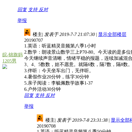
回复
支持
反对
举报
楼主
|
发表于 2019-7-7 21:07:30
|
显示全部楼层
20190707
1.英语：听蓝精灵音频第八季1小时
2.数学：朗读景山数学三上P70-80。今天读的是多
皖-锦旗妈
今天继续声音清晰，情绪平稳的报题，连续加减混合
1205男
3、4、5数数，娃不愿意。就隔6数，隔7数，隔8数
3.伴听：今天坐车出门，无伴听。
4.暑假作业20分钟，练字30分钟
5.亲子阅读：李毓佩数学故事1-37
6.户外活动30分钟
回复
支持
反对
举报
楼主
|
发表于 2019-7-8 23:31:38
|
显示全部
20190708
1.英语：听蓝精灵音频第八季50分钟