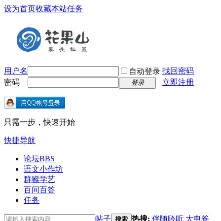
设为首页
收藏本站
任务
用户名
找回密码
自动登录
密码
立即注册
登录
只需一步，快速开始
快捷导航
论坛
BBS
语文小作坊
群猴学艺
百问百答
任务
帖子
热搜:
伴随聆听
大申爸
搜索