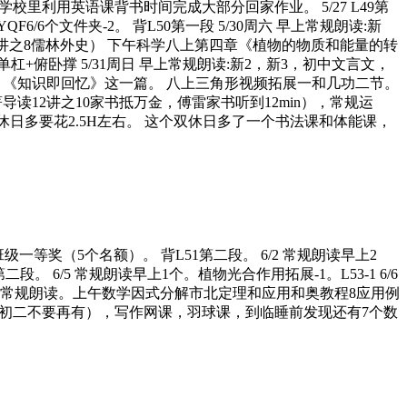
学校里利用英语课背书时间完成大部分回家作业。 5/27 L49第
6/6个文件夹-2。 背L50第一段 5/30周六 早上常规朗读:新
2讲之8儒林外史） 下午科学八上第四章《植物的物质和能量的转
杠+俯卧撑 5/31周日 早上常规朗读:新2，新3，初中文言文，
0页，《知识即回忆》这一篇。 八上三角形视频拓展一和几功二节。
导读12讲之10家书抵万金，傅雷家书听到12min），常规运
日多要花2.5H左右。 这个双休日多了一个书法课和体能课，
等奖（5个名额）。 背L51第二段。 6/2 常规朗读早上2
段。 6/5 常规朗读早上1个。植物光合作用拓展-1。L53-1 6/6
 周日 常规朗读。上午数学因式分解市北定理和应用和奥教程8应用例
到了初二不要再有），写作网课，羽球课，到临睡前发现还有7个数