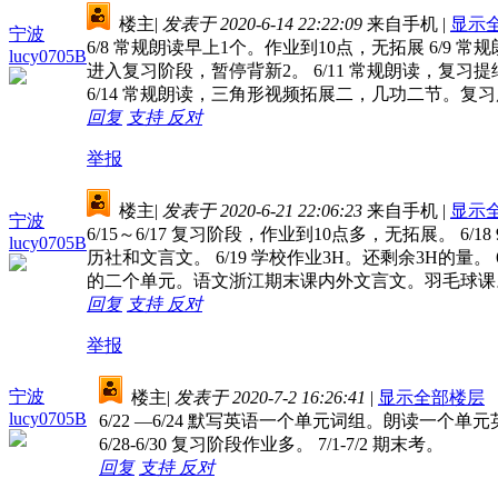
楼主
|
发表于 2020-6-14 22:22:09
来自手机
|
显示
宁波
6/8 常规朗读早上1个。作业到10点，无拓展 6/9 
lucy0705B
进入复习阶段，暂停背新2。 6/11 常规朗读，复习
6/14 常规朗读，三角形视频拓展二，几功二节。
回复
支持
反对
举报
楼主
|
发表于 2020-6-21 22:06:23
来自手机
|
显示
宁波
6/15～6/17 复习阶段，作业到10点多，无拓展
lucy0705B
历社和文言文。 6/19 学校作业3H。还剩余3H的量
的二个单元。语文浙江期末课内外文言文。羽毛球课
回复
支持
反对
举报
宁波
楼主
|
发表于 2020-7-2 16:26:41
|
显示全部楼层
lucy0705B
6/22 —6/24 默写英语一个单元词组。朗读一个单
6/28-6/30 复习阶段作业多。 7/1-7/2 期末考。
回复
支持
反对