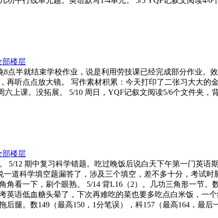
平行线单元题。英语默写1-4单元。 5/5 YQF记叙文阅读4/
全部楼层
社。今晚8点半就结束学校作业，说是利用劳技课已经完成部分作业
听点点放大镜。 写作素材积累：今天打印了二张习大大的金句给哥哥
周六上课。没拓展。 5/10 周日，YQF记叙文阅读5/6个文件夹
全部楼层
。 5/12 期中复习科学错题。吃过晚饭后说白天下午第一门英语
我说一道科学填空题漏答了，涉及三个填空，差不多十分，考试时
角看一下，刷个眼熟。 5/14 背L16（2）。几功三角形一
英语低血糖头晕了，下次再难吃的菜也要多吃点白米饭，一个经验教
数149（最高150，1分笔误），科157（最高164，最后一题7分