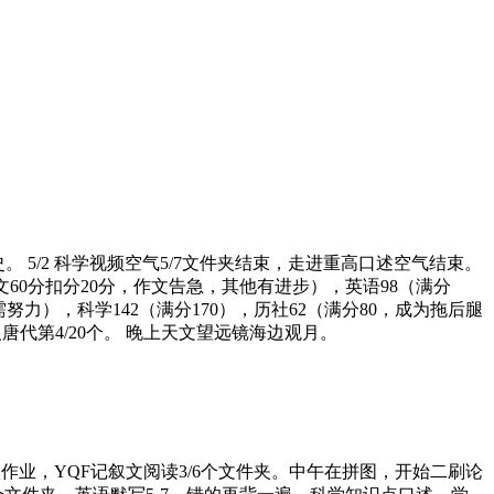
。 5/2 科学视频空气5/7文件夹结束，走进重高口述空气结束。
作文60分扣分20分，作文告急，其他有进步），英语98（满分
力），科学142（满分170），历社62（满分80，成为拖后腿
代第4/20个。 晚上天文望远镜海边观月。
 学校作业，YQF记叙文阅读3/6个文件夹。中午在拼图，开始二刷论