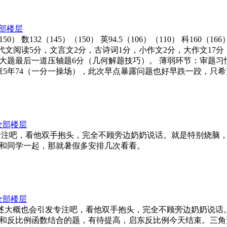
部楼层
50） 数132（145）（150） 英94.5（106）（110） 科160
代文阅读5分，文言文2分，古诗词1分，小作文2分，大作文17分
大题最后一道压轴题6分（几何解题技巧）。 薄弱环节：审题习
班5年74（一分一操场），此次早点暴露问题也好早跌一跤，只
全部楼层
会引发专注吧，看他双手抱头，完全不顾旁边奶奶说话。就是特别烧
和同学一起，那就暑假多安排几次看看。
全部楼层
数1.5个，口述大概也会引发专注吧，看他双手抱头，完全不顾旁边奶奶说
反比例函数结合的题，有待提高，启东反比例今天结束。三角形勾