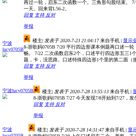
再过一轮，启东二次函数一个。三角形勾股结束。 7/1
一天。回来背L56-2。
回复
支持
反对
举报
楼主
|
发表于 2020-7-23 21:04:17
来自手机
|
显示
宁波
8-浙歌妈0705B 7/20 平行四边形课本例题再
lucy0705B
畅。 7/22 二次函数启东2个，口述平行四边形五
题，卡，没思路。口述特殊四边形1个里的第二面（
回复
支持
反对
举报
宁波lucy0705B
楼主
|
发表于 2020-7-28 13:55:13
来自手机
|
8-浙歌妈0705B 7/27 今天发现7/8开始到7/27
回复
支持
反对
举报
宁波
楼主
|
发表于 2020-7-28 14:31:47
来自手机
|
显
lucy0705B