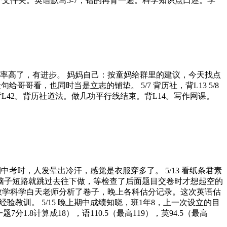
6个文件夹。英语默写5-7，错的再背一遍。科学知识点口述。学
。效率高了，有进步。 妈妈自己：按童妈给群里的建议，今天找点
看，也同时当是立志的铺垫。 5/7 背历社，背L13 5/8
，背L42。背历社道法。做几功平行线结束。背L14。写作网课。
期中考时，人发晕出冷汗，感觉是衣服穿多了。 5/13 看纸条君素
脑子短路就跳过去往下做，等检查了后面题目交卷时才想起空的
节。数学科学白天老师分析了卷子，晚上各科估分记录。这次英语估
训。 5/15 晚上期中成绩知晓，班1年8，上一次设立的目
1.8计算成18），语110.5（最高119），英94.5（最高