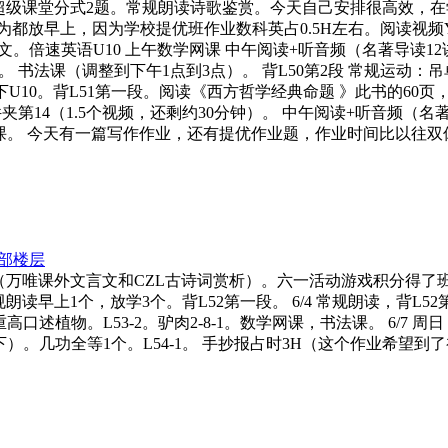
科学错题。超级课堂分式2题。常规朗读诗歌鉴赏。今天自己安排很高效，在
朗读调整为都放早上，因为学校提优班作业数科英占0.5H左右。阅读视频YQF
文。倍速英语U10 上午数学网课 中午阅读+听音频（名著导读1
。 书法课（调整到下午1点到3点）。 背L50第2段 常规运动：吊单
下U10。背L51第一段。阅读《西方哲学经典命题 》此书的6
第14（1.5个视频，还剩约30分钟）。 中午阅读+听音频（名著
网课。 今天有一篇写作作业，还有提优作业题，作业时间比以往双休
部楼层
个（万唯课外文言文和CZL古诗词赏析）。六一活动游戏积分得了班级一
朗读早上1个，放学3个。背L52第一段。 6/4 常规朗读，背L52第二
高口述植物。L53-2。驴肉2-8-1。数学网课，书法课。 6/7
下）。几功全等1个。L54-1。 手抄报占时3H（这个作业希望