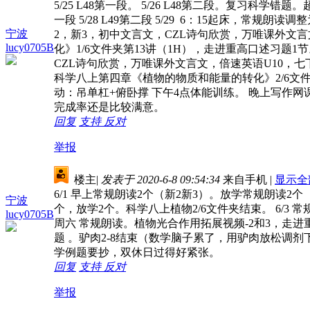
5/25 L48第一段。 5/26 L48第二段。复习
一段 5/28 L49第二段 5/29 6：15起床，常规
宁波
2，新3，初中文言文，CZL诗句欣赏，万唯课外文言
lucy0705B
化》1/6文件夹第13讲（1H），走进重高口述习题1节
CZL诗句欣赏，万唯课外文言文，倍速英语U10，七
科学八上第四章《植物的物质和能量的转化》2/6文件夹
动：吊单杠+俯卧撑 下午4点体能训练。 晚上写作
完成率还是比较满意。
回复
支持
反对
举报
楼主
|
发表于 2020-6-8 09:54:34
来自手机
|
显示全
6/1 早上常规朗读2个（新2新3）。放学常规朗读2
宁波
个，放学2个。科学八上植物2/6文件夹结束。 6/3 常规
lucy0705B
周六 常规朗读。植物光合作用拓展视频-2和3，走进重
题 。驴肉2-8结束（数学脑子累了，用驴肉放松调剂
学例题要抄，双休日过得好紧张。
回复
支持
反对
举报