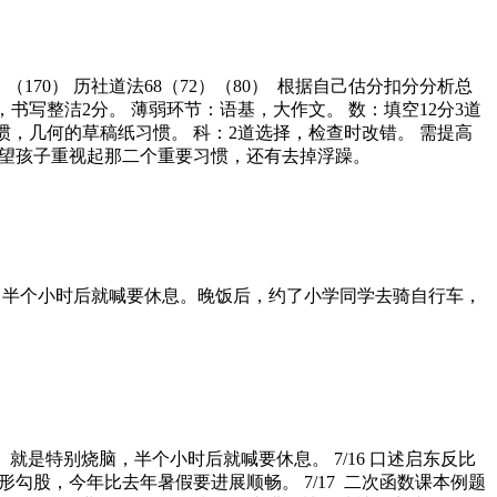
（166）（170） 历社道法68（72）（80） 根据自己估分扣分分析总
，书写整洁2分。 薄弱环节：语基，大作文。 数：填空12分3道
惯，几何的草稿纸习惯。 科：2道选择，检查时改错。 需提高
希望孩子重视起那二个重要习惯，还有去掉浮躁。
脑，半个小时后就喊要休息。晚饭后，约了小学同学去骑自行车，
话。就是特别烧脑，半个小时后就喊要休息。 7/16 口述启东反比
股，今年比去年暑假要进展顺畅。 7/17 二次函数课本例题