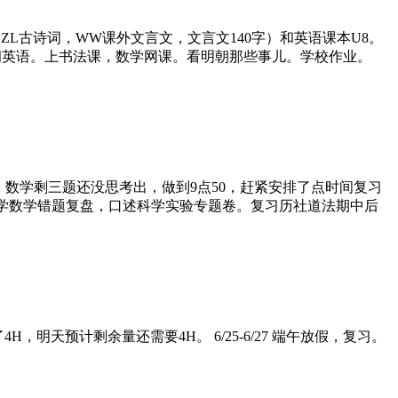
2，CZL古诗词，WW课外文言文，文言文140字）和英语课本U8。
社科学提纲英语。上书法课，数学网课。看明朝那些事儿。学校作业。
学杂志，数学剩三题还没思考出，做到9点50，赶紧安排了点时间复习
 周日 科学数学错题复盘，口述科学实验专题卷。复习历社道法期中后
H，明天预计剩余量还需要4H。 6/25-6/27 端午放假，复习。