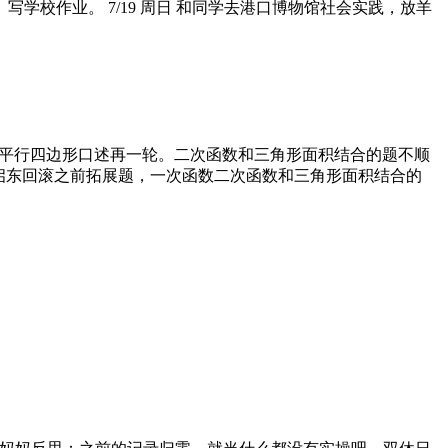
写学校作业。 7/19 周日 和同学去港口博物馆社会实践，放羊
，课本特殊平行四边形口述再一轮。二次函数和三角形面积结合的题不顺
次函数启东回滚之前拓展题，一次函数二次函数和三角形面积结合的