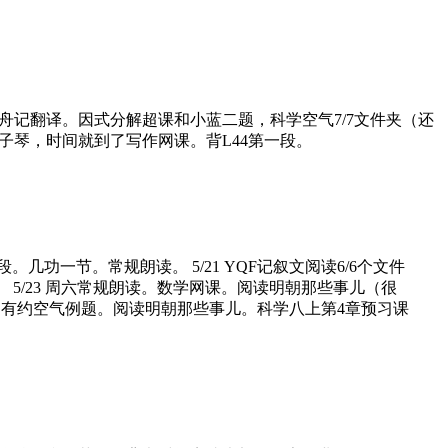
周日 核舟记翻译。因式分解超课和小蓝二题，科学空气7/7文件夹（还
琴，时间就到了写作网课。背L44第一段。
第二段。几功一节。常规朗读。 5/21 YQF记叙文阅读6/6个文件
。 5/23 周六常规朗读。数学网课。阅读明朝那些事儿（很
重中有约空气例题。阅读明朝那些事儿。科学八上第4章预习课