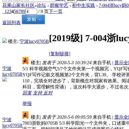
花果山家长社区
»
论坛
›
群猴学艺
›
初中生实践
›
7-004浙lucy
1
2
3
4
5
6
7
8
9
/ 9 页
下一页
返回列表
[2019级]
7-004浙l
楼主:
宁波lucy0705B
[复制链接]
楼主
|
发表于 2020-5-3 10:39:24
来自手机
|
显示全
宁波
5/1 科学视频空气5/7个文件夹第一个视频完，YQ
lucy0705B
YQF写作记叙文视频第2个文件夹，背L39。 学校评
110，完填全对进步了，背新概念对我家有效果。阅读
科目，需理解性背诵），这次科学大退步，不过名次反
回复
支持
反对
举报
楼主
|
发表于 2020-5-6 09:05:59
来自手机
|
显示全
宁波
7003浙歌妈0705B 5/3 科学阳光一个文件夹，
lucy0705B