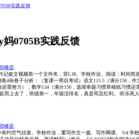
妈0705B实践反馈
ucy妈0705B实践反馈
部楼层
F写作记叙文视频第一个文件夹，背L38。学校作业。阅读：时间简史
测卷4份卷子分析：（复课一周后考试）语文115.5（满分150，
还需努力），数学134（满分150，选填审题习惯草稿纸习惯还需努
而上去了，班级第一，年级没排名，真是苟且红利。 听乐死人唐
部楼层
口述重中有约空气结束。学校作业，重写作文一篇。写作网课。 5/4