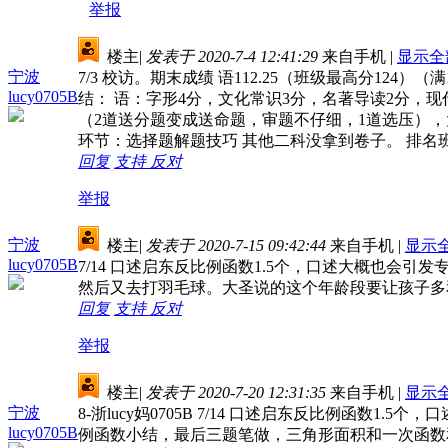
举报
楼主
|
发表于 2020-7-4 12:41:29
来自手机
|
显示全
宁波
7/3 校访。期末成绩 语112.25（班级最高分124）（满1
lucy0705B
结： 语：字形4分，文化常识3分，名著导读2分，现
（2道送分题变成送命题，审题不仔细，1道选压），
环节：选择题解题技巧 其他二科没拿到卷子。 排名
回复
支持
反对
举报
宁波
楼主
|
发表于 2020-7-15 09:42:44
来自手机
|
显示
lucy0705B
7/14 口述启东反比例函数1.5个，口述大概也
然后又去打羽毛球。大圣说的这个年龄段要让孩子多
回复
支持
反对
举报
楼主
|
发表于 2020-7-20 12:31:35
来自手机
|
显示
宁波
8-浙lucy妈0705B 7/14 口述启东反比例函
lucy0705B
例函数小结，最后三题笔做，三角形面积和一次函数和