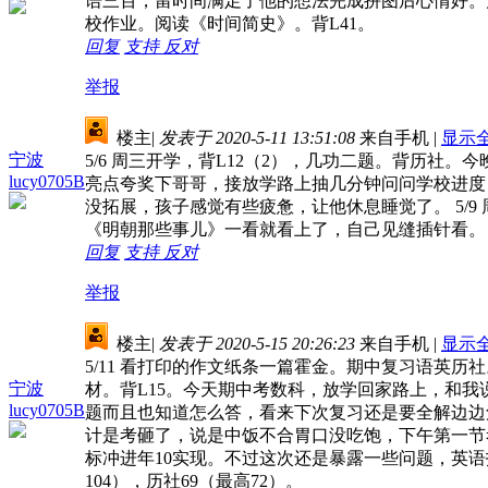
语三百，留时间满足了他的想法完成拼图后心情好。几功
校作业。阅读《时间简史》。背L41。
回复
支持
反对
举报
楼主
|
发表于 2020-5-11 13:51:08
来自手机
|
显示
宁波
5/6 周三开学，背L12（2），几功二题。背历
lucy0705B
亮点夸奖下哥哥，接放学路上抽几分钟问问学校进度，再
没拓展，孩子感觉有些疲惫，让他休息睡觉了。 5/9 
《明朝那些事儿》一看就看上了，自己见缝插针看。
回复
支持
反对
举报
楼主
|
发表于 2020-5-15 20:26:23
来自手机
|
显示
5/11 看打印的作文纸条一篇霍金。期中复习语英历社
宁波
材。背L15。今天期中考数科，放学回家路上，和
lucy0705B
题而且也知道怎么答，看来下次复习还是要全解边边角
计是考砸了，说是中饭不合胃口没吃饱，下午第一节考
标冲进年10实现。不过这次还是暴露一些问题，英语拖后腿。
104），历社69（最高72）。