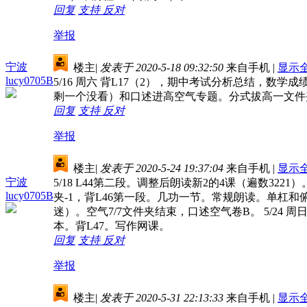
回复
支持
反对
举报
宁波
楼主
|
发表于 2020-5-18 09:32:50
来自手机
|
显示
lucy0705B
5/16 周六 背L17（2），期中考试分析总结，数学
剩一个没看）和口述进高空气专题。分式拔高一文件
回复
支持
反对
举报
楼主
|
发表于 2020-5-24 19:37:04
来自手机
|
显示
宁波
5/18 L44第二段。调整后朗读新2的4课（遍数3221）
lucy0705B
夹-1，背L46第一段。几功一节。常规朗读。单杠和俯
迷）。空气7/7文件夹结束，口述空气卷B。 5/2
本。背L47。写作网课。
回复
支持
反对
举报
楼主
|
发表于 2020-5-31 22:13:33
来自手机
|
显示