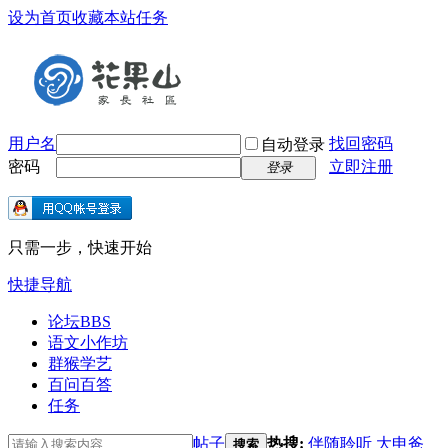
设为首页
收藏本站
任务
用户名
找回密码
自动登录
密码
立即注册
登录
只需一步，快速开始
快捷导航
论坛
BBS
语文小作坊
群猴学艺
百问百答
任务
帖子
热搜:
伴随聆听
大申爸
搜索