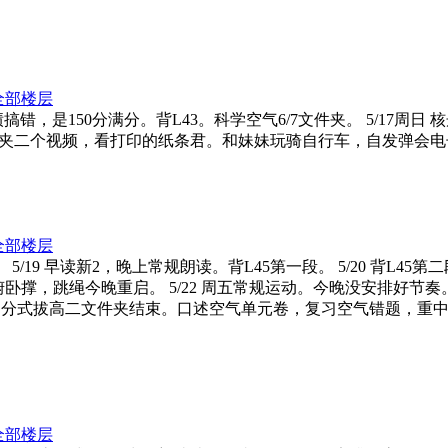
全部楼层
成绩搞错，是150分满分。背L43。科学空气6/7文件夹。 5/17
夹二个视频，看打印的纸条君。和妹妹玩骑自行车，自发弹会电子
全部楼层
。 5/19 早读新2，晚上常规朗读。背L45第一段。 5/20 背L45
卧撑，跳绳今晚重启。 5/22 周五常规运动。今晚没安排好节奏
4 周日分式拔高二文件夹结束。口述空气单元卷，复习空气错题，
全部楼层