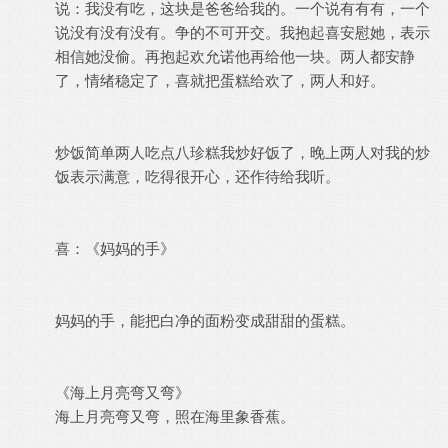
说：我没有吃，这块是爸爸给我的。一个说有有有，一个
说没有没有没有。争的不可开交。我抱起喜安慰她，表示
相信她没偷。再抱起欢允诺他再给他一块。两人都安静
了，情绪稳定了，喜就把蛋糕给欢了，两人和好。
炒饭简单两人吃点八珍糕我炒好饭了，晚上两人对我的炒
饭表示满意，吃得很开心，还作待给我听。
喜：《妈妈的手》
妈妈的手，能把白净的面粉变成甜甜的蛋糕。
《海上月亮弯又弯》
海上月亮弯又弯，照在海里象香蕉。