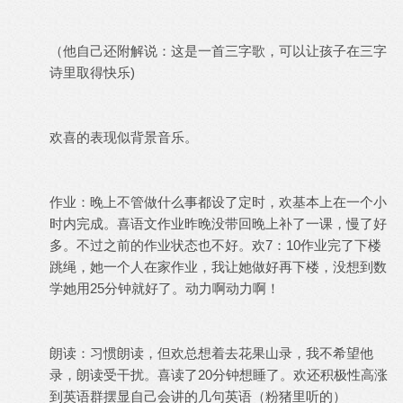
（他自己还附解说：这是一首三字歌，可以让孩子在三字
诗里取得快乐)
欢喜的表现似背景音乐。
作业：晚上不管做什么事都设了定时，欢基本上在一个小
时内完成。喜语文作业昨晚没带回晚上补了一课，慢了好
多。不过之前的作业状态也不好。欢7：10作业完了下楼
跳绳，她一个人在家作业，我让她做好再下楼，没想到数
学她用25分钟就好了。动力啊动力啊！
朗读：习惯朗读，但欢总想着去花果山录，我不希望他
录，朗读受干扰。喜读了20分钟想睡了。欢还积极性高涨
到英语群摆显自己会讲的几句英语（粉猪里听的）