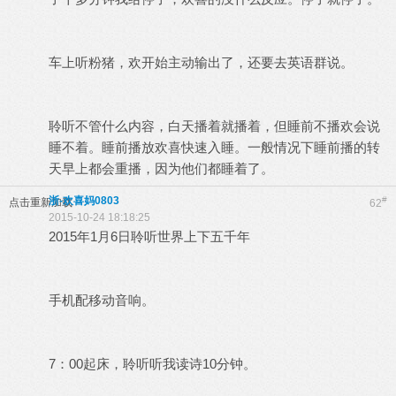
车上听粉猪，欢开始主动输出了，还要去英语群说。
聆听不管什么内容，白天播着就播着，但睡前不播欢会说
睡不着。睡前播放欢喜快速入睡。一般情况下睡前播的转
天早上都会重播，因为他们都睡着了。
浙-欢喜妈0803
#
点击重新加载
62
2015-10-24 18:18:25
2015年1月6日聆听世界上下五千年
手机配移动音响。
7：00起床，聆听听我读诗10分钟。