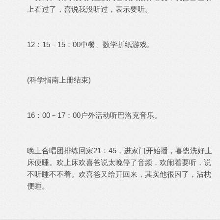
上看过了，喜说我没听过，表示要听。
12：15－15：00中餐、数学折纸游戏。
(科学指南上册结束)
16：00－17：00户外活动听巴洛克音乐。
晚上合唱团排练回家21：45，进家门开始播，喜盥洗好上
床便睡。欢上床欢喜爸说太晚停了音频，欢闹着要听，说
不听睡不不着。欢喜爸又给开回来，其实他很困了，沾枕
便睡。