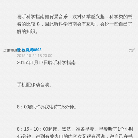
喜听科学指南如背景音乐，欢对科学感兴趣，科学类的书
看的比较多，因此听科学指南会有互动，会说一些自己了
解的知识。
浙-欢喜妈0803
#
点击重新加载
73
2015-10-24 18:23:00
2015年1月17日聆听科学指南
手机配移动音响。
8：00醒听”听我读诗”15分钟。
8：15－10：00起床、盥洗、准备早餐、早餐听了1个小时
45分钟。讲到有关火山的内容欢又很有话说，说自己在书