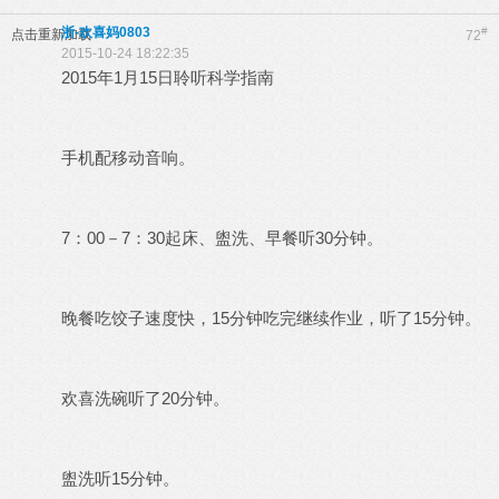
浙-欢喜妈0803
#
点击重新加载
72
2015-10-24 18:22:35
2015年1月15日聆听科学指南
手机配移动音响。
7：00－7：30起床、盥洗、早餐听30分钟。
晚餐吃饺子速度快，15分钟吃完继续作业，听了15分钟。
欢喜洗碗听了20分钟。
盥洗听15分钟。