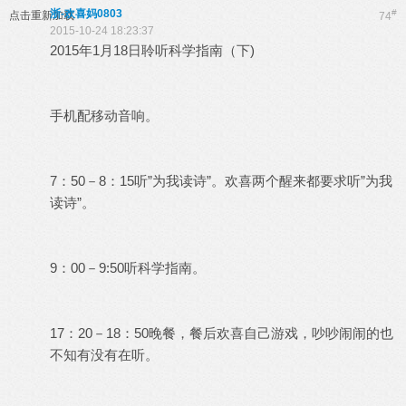
浙-欢喜妈0803
#
点击重新加载
74
2015-10-24 18:23:37
2015年1月18日聆听科学指南（下)
手机配移动音响。
7：50－8：15听”为我读诗”。欢喜两个醒来都要求听”为我
读诗”。
9：00－9:50听科学指南。
17：20－18：50晚餐，餐后欢喜自己游戏，吵吵闹闹的也
不知有没有在听。