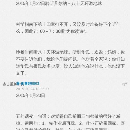
2015年1月22日聆听凡尔纳－八十天环游地球
科学指南下第十四章打不开，又没及时准备好下个听什
么，因此7：00－7：30听”为你读诗”。
晚餐时间听八十天环游地球。听到华氏，欢说：妈妈，你
不要告诉他们，我给他们提问题。他对着全家说：你们知
道华氏与摄氏差多少度。没人知道他在说什么，他也没下
文了。
浙-欢喜妈0803
#
点击重新加载
79
2015-10-24 18:25:17
2015年1月20日
五句话变一句话：欢觉得自己前面三句都做的很好了减
掉。留两句：1、先作业后再玩。2、作业正确带回家。喜