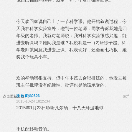
说自己都做的很好，就留一句：作业正确带回家。
今天欢回家说自己上了一节科学课。他开始叙说过程：今
天我在科学实验室外，碰到一位老师，同学告诉我她是四
年级的老师。我就对老师说：我对科学实验很感兴趣，能
进去听课吗？她问我是谁？我说我是一（2)班徐子超。科
学老师就同意我进去上课。我表现好，还会画七巧板，她
奖我个玩具小车。
欢的举动我很支持。但中午本该去合唱排练的，他没去被
班主任批评没有纪律性。批评也是他该承受的。
浙-欢喜妈0803
#
点击重新加载
80
2015-10-24 18:25:34
2015年1月23日聆听凡尔纳－十八天环游地球
手机配移动音响。