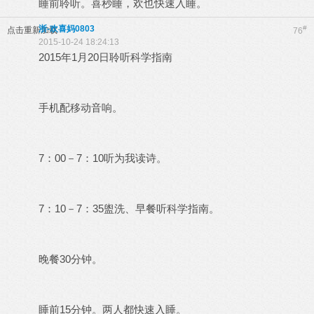
睡前聆听。喜秒睡，欢也快速入睡。
浙-欢喜妈0803
#
点击重新加载
76
2015-10-24 18:24:13
2015年1月20日聆听科学指南
手机配移动音响。
7：00－7：10听为我读诗。
7：10－7：35盥洗、早餐听科学指南。
晚餐30分钟。
睡前15分钟。两人都快速入睡。