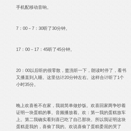
手机配移动音响。
7：00－7：30听了30分钟。
17：00－17：45听了45分钟。
20：00以后听的很零散，盥洗听一下，朗读时停了，看书
又播直到入睡。这里估计20分钟左右。这样合计听了1个
小时35分。
晚上欢喜爸不在家，我就简单做炒饭。欢喜回家两争吵着
证明一块蛋糕的事。音频播放着。欢：第一我的蛋糕放车
上。第二我确实看到喜已吃了自己那块。所以我证明这块
蛋糕是我的，喜偷了我的。欢说喜偷了蛋糕委屈的哭了