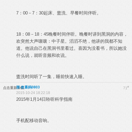
7：00－7：30起床、盥洗、早餐时间伴听。
18：08－18：45晚餐时间伴听。晚餐时讲到黑洞的内容，
欢突然大声嚷嚷：中子星。滔滔不绝，他讲的我都不知
道。他说自己在黑洞书里看过。喜因为没看书，所以她没
什么说，就听音频和欢说。
盥洗时间听了一集，睡前快速入睡。
浙-欢喜妈0803
#
点击重新加载
71
2015-10-24 18:22:18
2015年1月14日聆听科学指南
手机配移动音响。