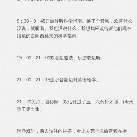
9：30－9：45开始聆听科学指南。换了个音频，欢喜什么
没说，就听着。我也没说什么，我想我应该告诉他们现在
播放的是阿西莫夫的科学指南。
19：00－21：00欢喜边盥洗、玩游戏边听。
21：00－21：15边听音频边对英语绘本。
21：20关灯，喜秒睡，欢估计过了五、六分钟才睡。(今天
听了第十集）
玩游戏时，两人转注的拼搭，看上去完全忽略音频在播