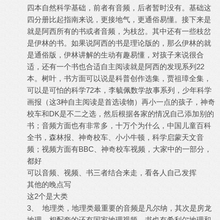
四本自然科学基础，前者有音频，后者暂时没有。基础这
四分册比起指南来说，更接地气，更通俗易懂。接下来是
就是阿西所有的书或者音频，为枝岔。其中还有一些枝岔
是伊林的书。如果说阿西的书是理论版的，那么伊林的就
是通俗版，伊林讲解的生动有趣易懂，对孩子来说很合
适，还有一个书也合适自主阅读就是阿西的发现系列22
本。树叶，书方面可以说是科普创作选集，贾祖璋全集，
可以是可怕的科学72本，李毓佩数学故事系列，少年科学
画报（这3种自主阅读是首选读物）再小一点的孩子，神奇
校车和DK是不二之选，然后根据各家的情况自己添加别的
书；音频方面也有非常多，十万个为什么，中国儿童百科
全书，森林报、神奇校车、小小牛顿，科学启蒙天文音
频；视频方面有BBC、神奇校车视频，大家中的一部分，
都好
可以音频、视频、书三者结合来走，看各人自己发挥
其他的晚点写
这2个是大类
3、 地理类，地理类最重要的音频是凡尔纳，其次是房龙
地理，相配套的还有国家地理视频，书也有希利尔地理和