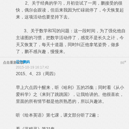
2、关于经典的学习，月初尝试了一周，鹏接受的很
快，偶尔会跟读，但后来我因为忙碌就停了，今天恢复起
来，这项活动也要坚持下去。
3、关于数学和写的问题：这一段时间，为了强化他自
主读图的习惯，把数学活动停了，感觉不是长久之计，今
天又恢复了，每天十道题，同时纠正他拿笔姿势，做多
了，鹏不感兴趣，慢慢来。
辽宁鹏妈
#
点击重新加载
86
2015-10-19 16:17:42
2015、4、23（周四）
早上六点四十醒来，听《哈利》五的25集；同时看《从小
爱科学》之《来到了跳跳国》，让我给讲的。他很喜欢，
里面的所有情节都是他所熟悉的，所以兴趣浓。
听《绘本英语》第七课，课文部分听了2遍；
看《蓝精灵》第31集。