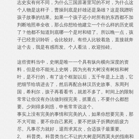
志史实有何不同，为什么三国原著里写的不对，为什么这
个人物是这样子，曹操到底是奸雄还是枭雄？这是我蹭听
孩子故事的结果。如果一个孩子还小对所有的东西都不加
判断地照单全收，那么你想给他建立一个什么样的历史观
了？他都不知道到底哪一个是对和错了。所以晚一点，孩
子已经意识聆听，会比较好。有些人比较着急，直接就奔
这个去，我是有感而发。个人看法，欢迎拍砖。
这些资料当中，史纲是唯一一个具有纵向横向深度的资
料，但是你不能光上史纲，因为光有大树没有树枝和树
叶，是不行的，有了这个框架以后，五千年是上上选，它
把细节给填进去了，然后再配合林汉历史故事、东周列
国，希利尔，孩子再看看书，就差不多了。时间上的限制
常常让你没有办法做到很完美，抓重点，不要什么都想
要。少则得多则惑，申爸常常说这个。
事实上没有完美的事情和完美的人，如果你想要完美，那
不大可能，要不你自己累死，要不把孩子折腾的筋疲力
尽。凡事尽力就好，退而求其次，合适孩子最重要。
2、 科普类。科普类当仁不让的大树是阿西莫夫的指南和