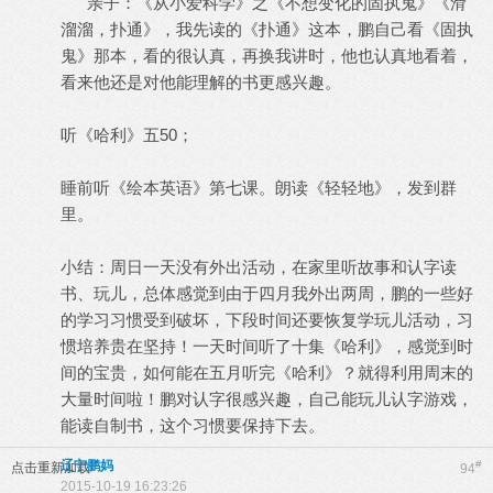
亲子：《从小爱科学》之《不想变化的固执鬼》《滑
溜溜，扑通》，我先读的《扑通》这本，鹏自己看《固执
鬼》那本，看的很认真，再换我讲时，他也认真地看着，
看来他还是对他能理解的书更感兴趣。
听《哈利》五50；
睡前听《绘本英语》第七课。朗读《轻轻地》，发到群
里。
小结：周日一天没有外出活动，在家里听故事和认字读
书、玩儿，总体感觉到由于四月我外出两周，鹏的一些好
的学习习惯受到破坏，下段时间还要恢复学玩儿活动，习
惯培养贵在坚持！一天时间听了十集《哈利》，感觉到时
间的宝贵，如何能在五月听完《哈利》？就得利用周末的
大量时间啦！鹏对认字很感兴趣，自己能玩儿认字游戏，
能读自制书，这个习惯要保持下去。
辽宁鹏妈
#
点击重新加载
94
2015-10-19 16:23:26