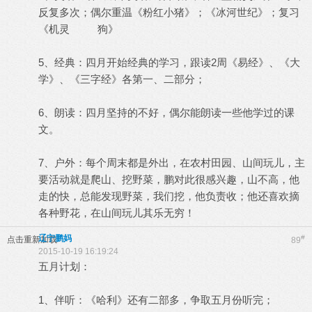
反复多次；偶尔重温《粉红小猪》；《冰河世纪》；复习
《机灵 狗》
5、经典：四月开始经典的学习，跟读2周《易经》、《大
学》、《三字经》各第一、二部分；
6、朗读：四月坚持的不好，偶尔能朗读一些他学过的课
文。
7、户外：每个周末都是外出，在农村田园、山间玩儿，主
要活动就是爬山、挖野菜，鹏对此很感兴趣，山不高，他
走的快，总能发现野菜，我们挖，他负责收；他还喜欢摘
各种野花，在山间玩儿其乐无穷！
辽宁鹏妈
#
点击重新加载
89
2015-10-19 16:19:24
五月计划：
1、伴听：《哈利》还有二部多，争取五月份听完；