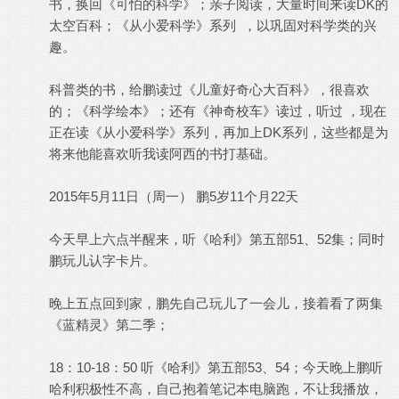
书，换回《可怕的科学》；亲子阅读，大量时间来读DK的
太空百科；《从小爱科学》系列 ，以巩固对科学类的兴
趣。
科普类的书，给鹏读过《儿童好奇心大百科》，很喜欢
的；《科学绘本》；还有《神奇校车》读过，听过 ，现在
正在读《从小爱科学》系列，再加上DK系列，这些都是为
将来他能喜欢听我读阿西的书打基础。
2015年5月11日（周一） 鹏5岁11个月22天
今天早上六点半醒来，听《哈利》第五部51、52集；同时
鹏玩儿认字卡片。
晚上五点回到家，鹏先自己玩儿了一会儿，接着看了两集
《蓝精灵》第二季；
18：10-18：50 听《哈利》第五部53、54；今天晚上鹏听
哈利积极性不高，自己抱着笔记本电脑跑，不让我播放，