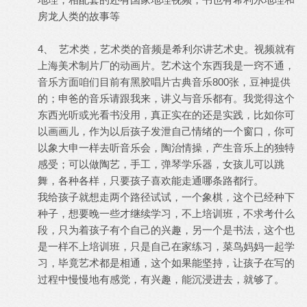
房龙人类的故事等
4、 艺术类，艺术类的音频是希利尔讲艺术史。视频就有
上海美术制片厂的动画片。艺术这个东西我是一窍不通，
音乐方面咱们目前有黑胶唱片古典音乐800张，豆神提供
的；申爸的音乐请跟我来，讲义与音乐都有。我觉得这个
东西光听或光看书没用，真正实在的还是实践，比如你可
以画画儿，作为以后孩子发泄自己情绪的一个窗口，你可
以象大申一样去听音乐会，陶治情操，产生音乐上的独特
感受；可以做陶艺，手工，弹琴学乐器，女孩儿可以跳
舞，各种各样，只要孩子喜欢能走通哪条路都行。
我给孩子就想走两个路径试试，一个象棋，这个已经种下
种子，想要晚一些才继续学习，不上培训班，不求考什么
段，只为着孩子有个自己的兴趣，另一个是书法，这个也
是一样不上培训班，只是自己在家练习，菜鸟妈妈一起学
习，毕竟艺术都是相通，这个如果能坚持，让孩子在写的
过程中慢慢地有感觉，有兴趣，能沉浸进去，就够了。