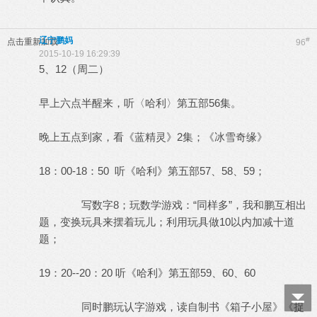
辽宁鹏妈
#
点击重新加载
96
2015-10-19 16:29:39
5、12（周二）
早上六点半醒来，听〈哈利〉第五部56集。
晚上五点到家，看《蓝精灵》2集；《冰雪奇缘》
18：00-18：50 听《哈利》第五部57、58、59；
写数字8；玩数学游戏：“同样多”，我和鹏互相出
题，变换玩具来摆着玩儿；利用玩具做10以内加减十道
题；
19：20--20：20 听《哈利》第五部59、60、60
同时鹏玩认字游戏，读自制书《箱子小屋》《捉