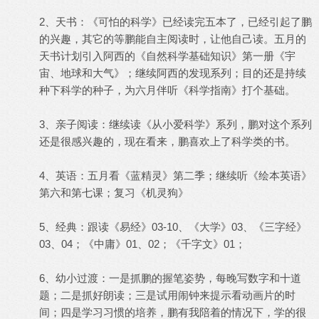
2、天书：《可怕的科学》已经读完五本了，已经引起了鹏
的兴趣，其它的等鹏能自主阅读时，让他自己读。五月的
天书计划引入阿西的《自然科学基础知识》第一册《宇
宙、地球和大气》；继续阿西的发现系列；目的还是持续
种下科学的种子，为六月伴听《科学指南》打个基础。
3、亲子阅读：继续读《从小爱科学》系列，鹏对这个系列
还是很感兴趣的，现在看来，鹏喜欢上了科学类的书。
4、英语：五月看《蓝精灵》第二季；继续听《绘本英语》
第六和第七课；复习《机灵狗》
5、经典：跟读《易经》03-10、《大学》03、《三字经》
03、04；《中庸》01、02；《千字文》01；
6、幼小过渡：一是抓鹏的握笔姿势，每晚写数字和十道
题；二是抓好朗读；三是试用闹钟来提示看动画片的时
间；四是学习习惯的培养，鹏有我陪着的情况下，学的很