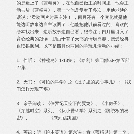
的是迷上了《蓝精灵》，在他自己做主的时间里，他会主
动去放《蓝精灵》，第一季他反复看了多次，用他老姨的
话说：“看动画片时最专注！”，四月还有一个变化就是他
能边听故事边自主读图了，他能把他以前看过的、喜欢的
绘本找出来，边听故事边自己看，很专注；四月里引入了
育心经典的跟读，鹏由于有了天书的情境兴趣，接受经典
跟读很顺利。以下是四月份两周的学玩儿活动的小结：
1、伴听：《神秘岛》1-13集；《哈利》第四部63--第五部
27集；
2、天书：《可怕的科学》之《肚子里的恶心事儿》；《我
们怎样发现了煤》
3、亲子阅读：《侏罗纪天空下的翼龙》、《小房子》、
《穿越时空》系列、《从小爱科学》系列之《跷跷板的秘
密》、 《来到跳跳国》
4、英语：听《绘本英语》第六课；看《蓝精灵》第一季，