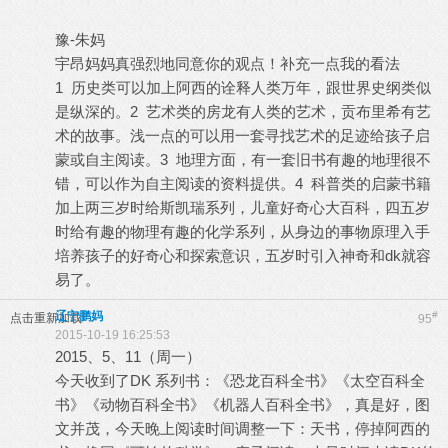
豫-朱妈
宇昂妈妈真强烈地同意你的观点！补充一点我的看法
1 历史类可以加上阿西的诠释人类万年，跟世界史纲类似
是纵深的。2 艺术类的房龙有人类的艺术，贡布里希有艺
术的故事。浅一点的可以用一套寻找艺术的足迹给孩子启
蒙或自主阅读。3 地理方面，有一套旧书有趣的地理很不
错，可以作为自主阅读的资料提供。4 科普类的启蒙书籍
加上两三岁时给斯凯瑞系列，儿童好奇心大百科，四五岁
时给有趣的物理有趣的化学系列，从身边的事物原理入手
培养孩子的好奇心和探索意识，五岁时引入神奇和dk就容
易了。
辽宁鹏妈
#
点击重新加载
95
2015-10-19 16:25:53
2015、5、11（周一）
今天收到了DK 系列书：《恐龙百科全书》《太空百科全
书》《动物百科全书》《机器人百科全书》，真是好，图
文并茂，今天晚上阅读时间调整一下：天书，停掉阿西的