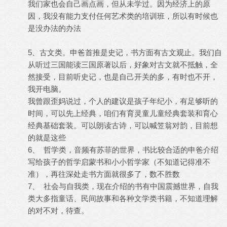
我们家也会自己画点画，但从未学过。因为经济上的原
因，我没有能力支付任何艺术类的培训班，所以有时候也
是没办法的办法
5、古文类。申爸首推是史记，书方面有古文观止。我们自
从听过三国能读三国原著以后，好象对古文就不抵触，全
然接受，目前听史记，也是自己开关的多，有时也不开，
我开电脑。
我曾跟歪妈说过，个人的建议是孩子年纪小，有足够听的
时间，可以先上经典，咱们有育灵童儿童经典套装和育心
经典基础套装。可以朗读古诗，可以喊笠翁对韵，目前想
的就是这些
6、 哲学类，音频有苏菲的世界，书比较合适的申爸介绍
写给孩子的哲学启蒙书和小小哲学家（不知道记得准不
准），再往深处走书方面就很多了，数不胜数
7、 社会与自我类，现在介绍的书有中国震撼世界，自我
类大多指童话、民间故事和各种文学类书籍，不知道理解
的对不对，待查。