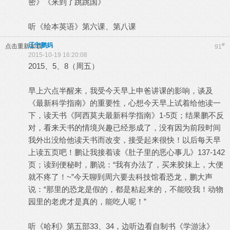
密》《来到了跳跳国》
听《绘本英语》第六课、第八课
辽宁鹏妈
#
点击重新加载
91
2015-10-19 16:20:08
2015、5、8（周五）
早上六点半醒来，我受今天早上申爸讲课的影响，谈及
《最新科学指南》的重要性，心想今天早上试着给他读一
下，读天书《阿西莫夫最新科学指南》1-5页；结果鹏不反
对，看来天书的情境兴趣已经形成了，没有因为前段时间
我外出没给他读天书而改变，接受起来很快！以后每天早
上读五页吧！鹏让我接着读《肚子里的恶心事儿》137-142
页；读到便秘时，鹏说：“我有办法了，买来胶抹上，大便
就不疼了！~”今天聊到周六要去科技馆看恐龙，鹏大声
说：“那里的恐龙是假的，都是粘起来的，不能咬我！动物
园里的老虎才是真的，能吃人呢！”
听《哈利》第五部33、34，边听边看自制书《学游泳》