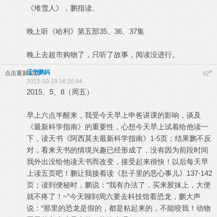
《堆雪人》，鹏指读。
晚上听《哈利》第五部35、36、37集
晚上去超市购物了，只听了故事，阅读没进行。
辽宁鹏妈
#
点击重新加载
92
2015-10-19 16:20:44
2015、5、8（周五）
早上六点半醒来，我受今天早上申爸讲课的影响，谈及
《最新科学指南》的重要性，心想今天早上试着给他读一
下，读天书《阿西莫夫最新科学指南》1-5页；结果鹏不反
对，看来天书的情境兴趣已经形成了，没有因为前段时间
我外出没给他读天书而改变，接受起来很快！以后每天早
上读五页吧！鹏让我接着读《肚子里的恶心事儿》137-142
页；读到便秘时，鹏说：“我有办法了，买来胶抹上，大便
就不疼了！~”今天聊到周六要去科技馆看恐龙，鹏大声
说：“那里的恐龙是假的，都是粘起来的，不能咬我！动物