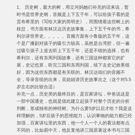
1、 历史树，最大的树，用立河妈她们补充的话来说，暂
时书是世界史纲，音频是上下五千年，可以给孩子看的是
贡布希里的《写给大家的简明史》，而围绕着这些树上的
枝岔，书方面有林汉达历史故事集，上下五千年的书，希
利尔讲世界史。。。。。音频方面有小鲁版的五千年，这
个是广播剧对孩子的吸引力较高，虽然是台湾腔，但一遍
过吸引孩子上道去听上下五千年，还是不错的选择，也有
希利尔，还有东周列国故事，还有三国这种都算它的扩
展，史记也算，听完三国和东周列国，续下去史记效果很
好，因为这些东西都是有关联的。林汉达咱们的音频不
全，等录音组的出来，吴姐姐讲历史故事次之（这个对5.5
岁左右的比较合适）
补充一点，历史类的最终目的，是百家讲坛，申爸说这是
一部中国通史，也就是借此建立起孩子对整个历史的分析
判断，形成独有的神经树。为什么要9岁以后才给？我是这
样理解的，9岁后孩子的思维能力，认识事物的能力都已经
加强，百家讲坛里的东西，他一个人一个人的看法都有点
不同的，比如易中天，他反复地讲三国原著这本书与三国