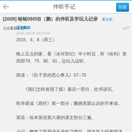
伴听手记
回复
[2009] 铭铭0905B（鹏）的伴听及学玩儿记录
看全部
辽宁鹏妈
#
点击重新加载
81
2015-10-19 16:14:04
2015、4、8（周三）
晚上五点到家，看《冰河世纪》半小时后，听《哈利》第
四部78、79、80、81，边玩儿边听。
阅读：《肚子里的恶心事儿》57--70
《我们怎样发现了煤》最后一部分，此书读完。
听并跟读《易经》第一部分；鹏挑里面认识的字来读。
英语：绘本英语第六课的课文部分三遍。
小记：鹏有了听我读天书的习惯后，现在加入经典跟读，