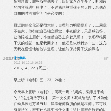
乐福超市，鹏爸就带他去了，回到家八点半多了，听和读
的内容就进行得少了，不过我想尊重孩子的天性，给他点
自由的时间和空间也是必要的！
最近鹏的变化还是很大的，自理能力明显提升了，上周我
不在家，他都能自己独立睡觉，半夜醒来，只是喊爸爸，
让他陪着上厕所，小便后自己上床就又睡了，表现得很男
子汉的感觉！但是我回来了，他还是依赖我多一些，这几
天我在慢慢地给他讲道理，让他能保持男子汉的风格！
辽宁鹏妈
#
点击重新加载
85
2015-10-19 16:16:25
2015、4、22（周三）
早上听《哈利》五，23、24集；
今天早上鹏听《哈利》，问我一嘴：“妈妈，巫师是干啥
的？”这是听故事以来，第一次发问！我就给他讲了以前他
在幼儿园过万圣节时，洋洋老师扮演的就是巫师，它可以
有魔法的，想变什么就变出什么来！这让鹏想念原来的幼