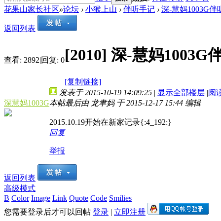
花果山家长社区
»
论坛
›
小猴上山
›
伴听手记
›
深-慧妈1003G
返回列表
[2010]
深-慧妈1003
查看:
2892
|
回复:
0
[复制链接]
发表于 2015-10-19 14:09:25
|
显示全部楼层
|
阅
深慧妈1003G
本帖最后由 龙聿妈 于 2015-12-17 15:44 编辑
2015.10.19开始在新家记录{:4_192:}
回复
举报
返回列表
高级模式
B
Color
Image
Link
Quote
Code
Smilies
您需要登录后才可以回帖
登录
|
立即注册