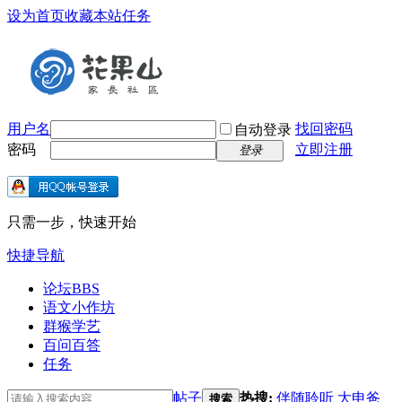
设为首页
收藏本站
任务
用户名
找回密码
自动登录
密码
立即注册
登录
只需一步，快速开始
快捷导航
论坛
BBS
语文小作坊
群猴学艺
百问百答
任务
帖子
热搜:
伴随聆听
大申爸
搜索