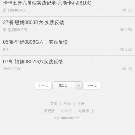
卡卡五升六暑假实践记录-六浙卡妈0810G
浙卡妈0810G
22
27浙-恩妈0803B六-实践反馈
浙-恩妈0803男
156
05湘-轩妈0806G六，实践反馈
雨轩
162
07粤-禧妈0807G六实践反馈
298083081
85
上一页
第1页
下一页
首页
|
登录
|
注册
简易版
|
触屏版
|
电脑版
|
© Comsenz Inc.