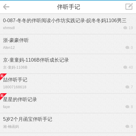
伴听手记
0-087-冬冬的伴听阅读小作坊实践记录-皖冬冬妈1106男三
xhmsdl
19
浙-豪豪伴听
Afen12
0
京-童童妈-1106B伴听成长记录
京-童妈-1106B
40
喆伴听手记
18007168618
7
星星的伴听记录
faye
8
5岁2个月函宝伴听手记
湘-楠函妈
0