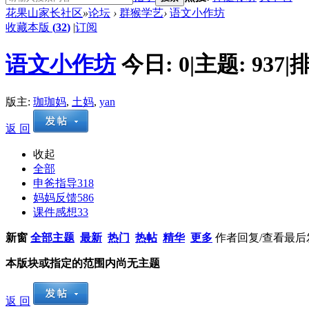
花果山家长社区
»
论坛
›
群猴学艺
›
语文小作坊
收藏本版
(
32
)
|
订阅
语文小作坊
今日:
0
|
主题:
937
|
排
版主:
珈珈妈
,
土妈
,
yan
返 回
收起
全部
申爸指导
318
妈妈反馈
586
课件感想
33
新窗
全部主题
最新
热门
热帖
精华
更多
作者
回复/查看
最后
本版块或指定的范围内尚无主题
返 回