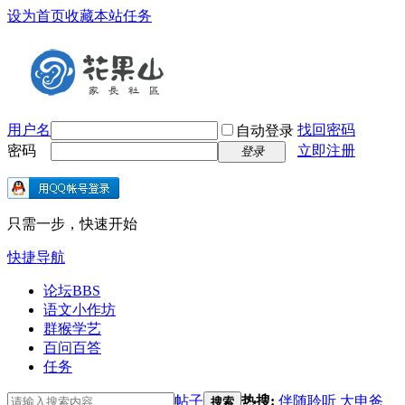
设为首页
收藏本站
任务
用户名
找回密码
自动登录
密码
立即注册
登录
只需一步，快速开始
快捷导航
论坛
BBS
语文小作坊
群猴学艺
百问百答
任务
帖子
热搜:
伴随聆听
大申爸
搜索