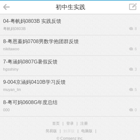
初中生实践
04-粤帆妈0803B 实践反馈
粤帆妈0803B
8
8-粤恩蓁妈0708男数学抱团群反馈
nikitawoo
6
7-粤涵妈0807G暑假反馈
hgsshiny
3
9-004京涵妈0410B学习反馈
muyan_lin
5
8-粤可妈0608G年度总结
000
0
首页
|
登录
|
注册
简易版
|
触屏版
|
电脑版
|
© Comsenz Inc.