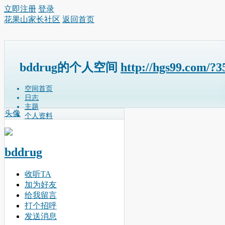
立即注册
登录
花果山家长社区
返回首页
bddrug的个人空间
http://hgs99.com/?3
空间首页
日志
主题
头像
个人资料
bddrug
收听TA
加为好友
给我留言
打个招呼
发送消息