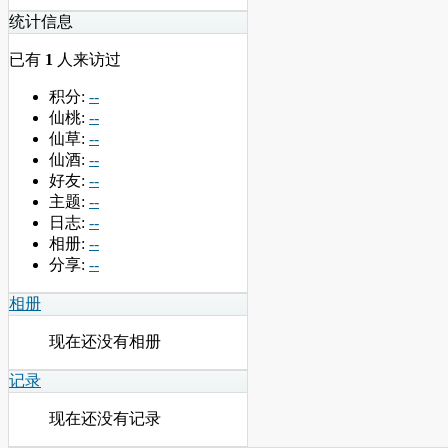
统计信息
已有
1
人来访过
积分:
--
仙桃:
--
仙草:
--
仙酒:
--
好友:
--
主题:
--
日志:
--
相册:
--
分享:
--
相册
现在还没有相册
记录
现在还没有记录