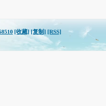
58510
[收藏]
[复制]
[RSS]